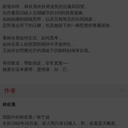
經過20年，林依晨終於將漫長的沉澱與回望，
化作書寫10組人生關鍵字的100則真實凝鍊。
如絲如縷的細膩思辨，以及百無禁忌的自我揭露，
是對過去所下的註腳，也是她踩下的一條堅實的專屬道路。
看林依晨如何生活、如何思考，
如何在眾人的想望與期待中矛盾掙扎，
又如何在閃耀光芒的環繞下仍能時刻保有自我。
有些叛逆，帶點俏皮，非常真實──
她要在這本書裡，盡情做．自．己。
作者
林依晨
我眼中的林依晨／林于超
生於1982年10月底。若人間只有12種人，對，依晨是天蠍座。