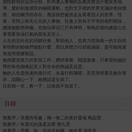
個性鮮明好惡亦分明，對周遭人事物的反應其實沒什麼灰色地
帶。愛好刺激感官的極限運動，也對文字裡的世界充滿好奇與憧
憬。相信幽浮的存在，應該很想被抓走去看看別人的世界。性
善；世間上有失公允的人事物、社會上所有不平等的相對關係，
總讓她黯然神傷。也相信舉頭三尺有神明，每晚的迴向總是心念
著需要加油打氣的朋友及世人。
人生的志向在於回饋社會，幫助他人，也努力想為唯一的大自然
和弱勢的動物們做點什麼，所以身體力行節能減碳，盡可能地避
免使用塑膠製品。
她熱愛並致力於影視工作，鑽研琢磨、閱讀進修，只希望由她詮
釋的角色能喚起世人對生命的熱誠及反思。
她的人生是快速的進行式，永遠行程滿檔。若是突然看見她在發
呆，請關心一下，她應該是生病了。
目前相一夫，教一子，以後就不知道了。
目錄
推薦序／美麗而有趣，獨一無二的美好靈魂 陶晶瑩
推薦序／依晨式的溫柔反擊 鄧九雲
推薦序／是啊，妳，這就是妳啊，林依晨 謝盈萱