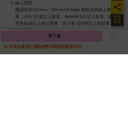
線上閱讀：
員
建議使用Chrome、Microsoft Edge 有較佳的線上瀏覽效
果， iOS 16 或以上版本，Android 6.0 以上版本，建議裝
日
置有6GB以上的記憶體，至少有 30 MB以上的容量。
離線閱讀：
電子書
APP下載：
iOS
Android
安裝電子書APP後，請依照提示登入「會員中心」→「我
※ 本商品會員日滿額金幣加碼回饋最高15倍
的E書櫃」→「電子書APP通行碼/載具管理」，取得通行
碼再登入下載您所購買的電子書。完成下載後，點選任一
書籍即可開始離線閱讀。
請至會員中心→電子書服務「我的e書櫃」領取複製『兌換
碼』至電子書服務商Readmoo進行兌換。
退換貨須知：
因版權保護，您在金石堂所購買的電子書僅能以金石堂專屬
的閱讀軟體開啟閱讀，無法以其他閱讀器或直接下載檔案。
依據「消費者保護法」第19條及行政院消費者保護處公告之