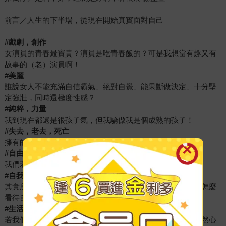
前言／人生的下半場，從現在開始真實面對自己
#戲劇，創作
女演員的青春最寶貴？演員是吃青春飯的？可是我想當有趣又有
故事的（老）演員啊！
#美麗
誰說女人不能充滿自信霸氣、絕對自覺、能果斷做決定、十分堅
定強壯，同時還極度性感？
#純粹，力量
我到現在都還是很孩子氣，但我驕傲我是個成熟的孩子！
#失去，老去，死亡
擁有的當下珍惜就好……擁有的當下珍惜，就很好。
#自由，快樂
我們若知足了，也就自由了，自然，也就快樂了。
#自我，他人
其實所有種類的關係都是一面鏡子，都只是誠實反映「我們怎麼
看待自己」。
#生活
若我們終會被所擁有的一切控制，那也必須得是令我們「怦然心