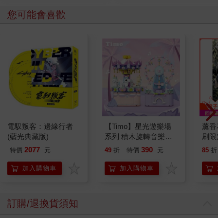
您可能會喜歡
電馭叛客：邊緣行者
【Timo】星光遊樂場
薰香
(藍光典藏版)
系列 積木旋轉音樂盒
刷限定
禮物
2077
390
特價
元
49
折
特價
元
85
折
加入購物車
加入購物車
訂購/退換貨須知