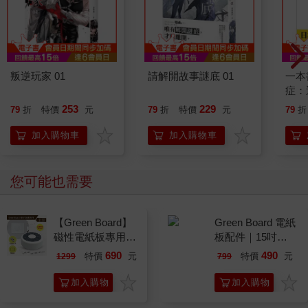
叛逆玩家 01
請解開故事謎底 01
一本
症：
開大
253
229
79
折
特價
元
79
折
特價
元
79
折
人也
的3
加入購物車
加入購物車
您可能也需要
【Green Board】
Green Board 電紙
磁性電紙板專用 -
板配件｜15吋
二合一圓形速擦激
ECO專用 三合一
690
490
特價
元
特價
元
1299
799
活板擦 E8M 台灣
筆擦組｜磁性手寫
專利設計
板 替換筆 板擦
加入購物
加入購物
車
車