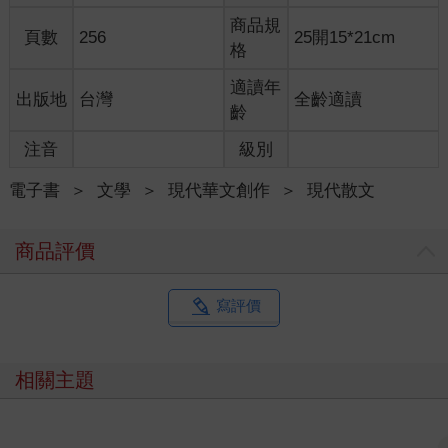
商品規
頁數
256
25開15*21cm
格
適讀年
出版地
台灣
全齡適讀
齡
注音
級別
電子書
＞
文學
＞
現代華文創作
＞
現代散文
商品評價
寫評價
相關主題