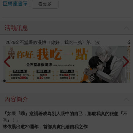
巨蟹座書單
看更多
活動訊息
堂暑假漫博〈你好，我吃一點〉第二波
金石堂2026海外
內容簡介
「如果『乖』意謂著成為別人眼中的自己，那麼我真的很想『不
乖』！」
林依晨出道20週年，首部真實剖繪自我之作