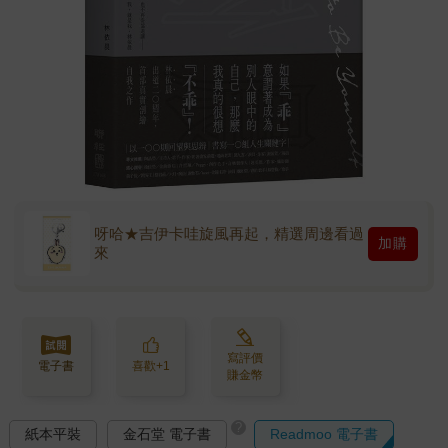
呀哈★吉伊卡哇旋風再起，精選周邊看過
加購
來
寫評價
電子書
喜歡+1
賺金幣
?
紙本平裝
金石堂 電子書
Readmoo 電子書