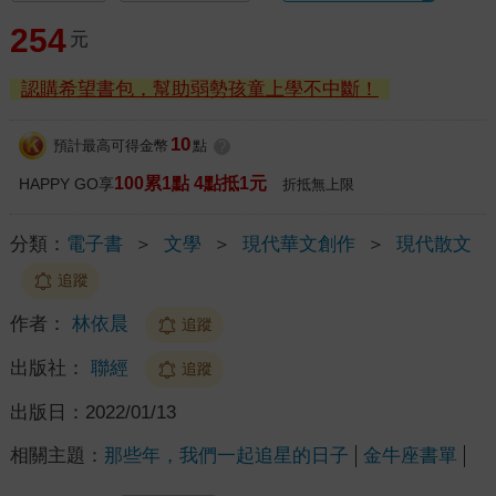
254
元
認購希望書包，幫助弱勢孩童上學不中斷！
10
預計最高可得金幣
點
?
100累1點 4點抵1元
HAPPY GO享
折抵無上限
分類：
電子書
＞
文學
＞
現代華文創作
＞
現代散文
追蹤
作者：
林依晨
追蹤
出版社：
聯經
追蹤
出版日：
2022/01/13
相關主題：
那些年，我們一起追星的日子
金牛座書單