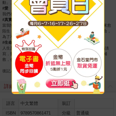
動」、「量少質精」的存在才值得，不是嗎？
#愛
我們在乎，因為愛。因為愛，我們付出、我們經營。
#真實
當我慢慢成為他人眼中乖巧的模樣、完美的形象，卻覺得愈來愈
陌生，那不是我，至少不是全部的我，那是在公眾或工作場合，
為了不讓大家為難或擔心、讓大家順利好做事的結果……
#生命
人生是一幅畫，我們自己就是畫家本人──要濃墨重彩或輕描淡
寫，要添上任何顏色，以何種筆法、順序、畫風，需不需要補
救，全由自己決定。
後記／還有些話要說……
詳細資料
語言
中文繁體
裝訂
ISBN
9789570861471
分級
普通級