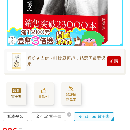
呀哈★吉伊卡哇旋風再起，精選周邊看過
加購
來
寫評價
電子書
喜歡+1
賺金幣
?
紙本平裝
金石堂 電子書
Readmoo 電子書