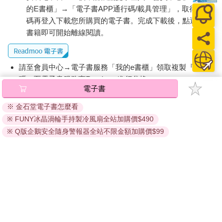
的E書櫃」→「電子書APP通行碼/載具管理」，取得通行
碼再登入下載您所購買的電子書。完成下載後，點選任一
書籍即可開始離線閱讀。
請至會員中心→電子書服務「我的e書櫃」領取複製『兌換
碼』至電子書服務商Readmoo進行兌換。
電子書
退換貨須知：
※ 金石堂電子書怎麼看
因版權保護，您在金石堂所購買的電子書僅能以金石堂專屬
※ FUNY冰晶渦輪手持製冷風扇全站加購價$490
的閱讀軟體開啟閱讀，無法以其他閱讀器或直接下載檔案。
依據「消費者保護法」第19條及行政院消費者保護處公告之
※ Q版企鵝安全隨身警報器全站不限金額加購價$99
「通訊交易解除權合理例外情事適用準則」，非以有形媒介
提供之數位內容或一經提供即為完成之線上服務，經消費者
事先同意始提供。（如：電子書、電子雜誌、下載版軟體、
虛擬商品…等），
不受「網購服務需提供七日鑑賞期」的限
制
。為維護您的權益，建議您先使用「試閱」功能後再付款
購買。