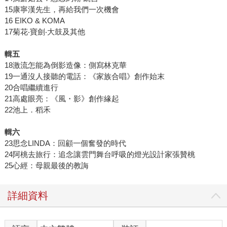
15康寧漢先生，再給我們一次機會
16 EIKO & KOMA
17菊花‧寶劍‧大鼓及其他
輯五
18激流怎能為倒影造像：側寫林克華
19一通沒人接聽的電話：《家族合唱》創作始末
20合唱繼續進行
21高處眼亮：《風・影》創作緣起
22池上．稻禾
輯六
23思念LINDA：回顧一個奮發的時代
24阿桃去旅行：追念讓雲門舞台呼吸的燈光設計家張贊桃
25心經：母親最後的教誨
詳細資料