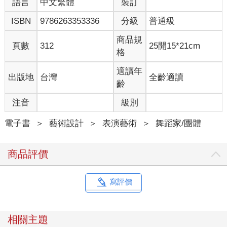
語言
中文繁體
裝訂
ISBN
9786263353336
分級
普通級
商品規
頁數
312
25開15*21cm
格
適讀年
出版地
台灣
全齡適讀
齡
注音
級別
電子書
＞
藝術設計
＞
表演藝術
＞
舞蹈家/團體
商品評價
寫評價
相關主題