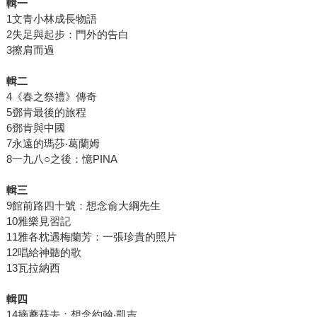
輯一
1文青小林成長物語
2失足與起步：門外的告白
3擦肩而過
輯二
4《春之祭禮》傳奇
5鄧肯最後的旅程
6鄧肯與中國
7永遠的瑪莎‧葛蘭姆
8一九八○之後：憶PINA
輯三
9館前路四十號：想念俞大綱先生
10雅樂見習記
11雅各枕遇梅蘭芳：一張珍貴的照片
12唱給神聽的歌
13瓦拉納西
輯四
14摘蘑菇去：想念約翰‧凱吉