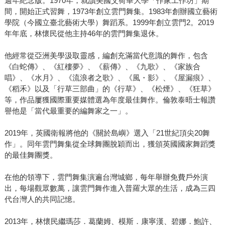
週年紀念版。1970年，就讀美國艾荷華大學「作家工作坊」期
間，開始正式習舞，1973年創立雲門舞集。1983年創辦國立藝術
學院（今國立臺北藝術大學）舞蹈系。1999年創立雲門2。2019
年年底，林懷民從他主持46年的雲門舞集退休。
他經常從亞洲美學汲取靈感，編創充滿當代意識的舞作，包含
《白蛇傳》、《紅樓夢》、《薪傳》、《九歌》、《家族合
唱》、《水月》、《流浪者之歌》、《風・影》、《屋漏痕》、
《稻禾》以及「行草三部曲」的《行草》、《松煙》、《狂草》
等，作品屢獲國際重要媒體選為年度最佳舞作。倫敦泰晤士報讚
譽他是「當代最重要的編舞家之一」。
2019年，英國衛報將他的《關於島嶼》選入「21世紀頂尖20舞
作」。同年雲門舞集從全球舞團脫穎而出，獲頒英國國家舞蹈獎
的最佳舞團獎。
在他的領導下，雲門舞集演遍台灣城鄉，每年舉辦免費戶外演
出，每場觀眾數萬，讓雲門舞作進入普羅大眾的生活，成為三四
代台灣人的共同記憶。
2013年，林懷民繼瑪莎．葛蘭姆、模斯．康寧漢、碧娜．鮑許、