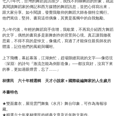
七八○年代，台灣的舞蹈資訊很少，我找不到聊舞蹈的對象，就認
真閱讀舞蹈家的傳記和西方媒體的舞蹈訊息，並把心得寫出來，
跟大家分享。如今閱讀，發覺我敬仰的舞蹈大師各個特立獨行。
他們篤信，堅持。書寫這些偶像，其實是孤獨中的自我勉勵。
九○年代後，年輕的舞蹈寫手倍增，我歇業，不再寫介紹西方舞蹈
的文字，偶然的書寫多是新舞創作的背景與心境。真正讓我徹夜
思索，不得不寫的是悼文，像儀式，寫過了才能保住親長師友的
體溫，記住他們的風範與囑咐。
上下飛機，幕起幕落，江湖匆忙，趕場隙縫寫就的文字──像瘂弦
〈深淵〉的詩句『激流怎能為倒影造像』──都沒寫好，沒寫下來
的事，更如過眼煙雲，忘了……」
林懷民 六十年精選輯 天才小說家＋國際級編舞家的人生歲月
本書特色
★雙面書衣，展現雲門舞集《水月》舞台印象，可作為海報珍
藏。
★精選六十年來林懷民的經典文章及近年散文新作。