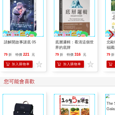
請解開故事謎底 05
底層邏輯：看清這個世
北歐
界的底牌
福國
221
316
79
折
特價
元
79
折
特價
元
79
折
加入購物車
加入購物車
您可能會喜歡