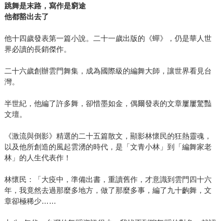
跳舞是末路，寫作是窮途
他都豁出去了
他十四歲發表第一篇小說。二十一歲出版的《蟬》，仍是華人世
界必讀的長銷傑作。
二十六歲創辦雲門舞集，成為國際級的編舞大師，讓世界看見台
灣。
半世紀，他編了許多舞，卻惜墨如金，偶爾發表的文章屢屢驚豔
文壇。
《激流與倒影》精選的二十五篇散文，顯影林懷民的狂熱靈魂，
以及他所創造的風起雲湧的時代，是「文青小林」到「編舞家老
林」的人生代表作！
林懷民：「大疫中，準備出書，重讀舊作，才意識到雲門四十六
年，我竟然去過那麼多地方，做了那麼多事，編了九十齣舞，文
章卻極稀少……