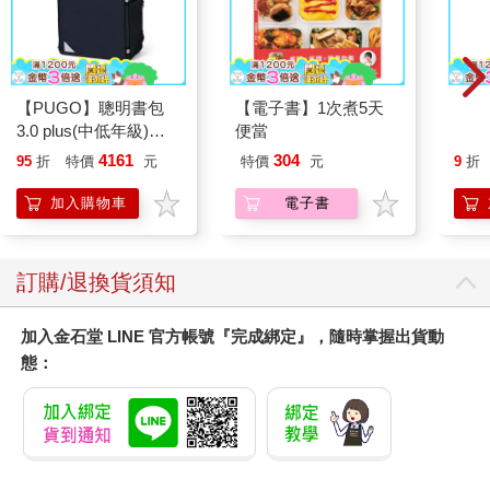
【PUGO】聰明書包
【電子書】1次煮5天
The 
3.0 plus(中低年級)酷
便當
Gala
黑 全新進化玩美上市
Peac
4161
304
95
折
特價
元
特價
元
9
折
Surpri
Mari
加入購物車
電子書
Stor
訂購/退換貨須知
加入金石堂 LINE 官方帳號『完成綁定』，隨時掌握出貨動
態：