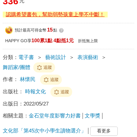
336
元
認購希望書包，幫助弱勢孩童上學不中斷！
15
預計最高可得金幣
點
?
100累1點 4點抵1元
HAPPY GO享
折抵無上限
分類：
電子書
＞
藝術設計
＞
表演藝術
＞
舞蹈家/團體
追蹤
作者：
林懷民
追蹤
出版社：
時報文化
追蹤
出版日：
2022/05/27
相關主題：
金石堂年度影響力好書
文學獎
文化部「第45次中小學生讀物選介」
看更多