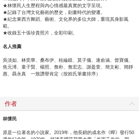
★林懷民人生歷程與內心情感最真實的文字呈現。
★記錄了台灣文化藝術的歷史，刻畫時代的變遷。
★紀念東西方舞蹈、藝術、文化界的多位大師，重現其身影風
範。
★收錄五十張珍貴照片，全彩印刷。
名人推薦
吳淡如、林奕華、桑布伊、桂綸鎂、莫子儀、連俞涵、曾寶儀、
焦元溥、童子賢、楊照、詹朴、詹宏志、謝盈萱、簡文彬、簡靜
惠、聶永真 一致讚譽肯定（按姓氏筆畫排序）
作者
林懷民
原是一位著名的小說家。2019年，他長銷的成名作《蟬》發行50