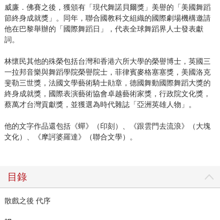
威廉．佛賽之後，獲頒有「現代舞諾貝爾獎」美譽的「美國舞蹈
節終身成就獎」。同年，聯合國教科文組織的國際劇場機構邀請
他在巴黎舉辦的「國際舞蹈日」，代表全球舞蹈界人士發表獻
詞。
林懷民其他的殊榮包括台灣和香港六所大學的榮譽博士，英國三
一拉邦音樂與舞蹈學院榮譽院士，菲律賓麥格塞塞獎，美國洛克
斐勒三世獎，法國文學藝術騎士勛章，德國舞動國際舞蹈大獎的
終身成就獎，國際表演藝術協會卓越藝術家獎，行政院文化獎，
蔡萬才台灣貢獻獎，並獲選為時代雜誌「亞洲英雄人物」。
他的文字作品還包括《蟬》（印刻）、《跟雲門去流浪》（大塊
文化）、《摩訶婆羅達》（聯合文學）。
目錄
散戲之後 代序