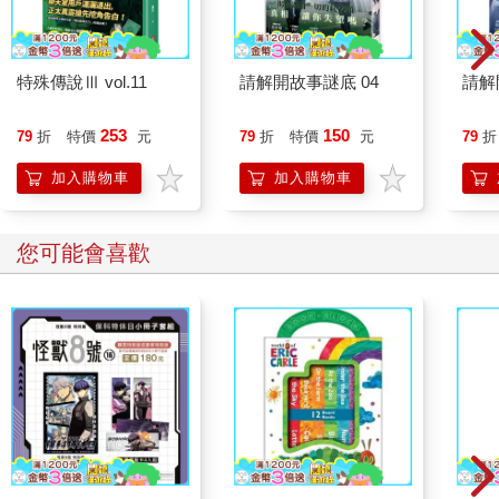
特殊傳說Ⅲ vol.11
請解開故事謎底 04
請解
253
150
79
折
特價
元
79
折
特價
元
79
折
加入購物車
加入購物車
您可能會喜歡