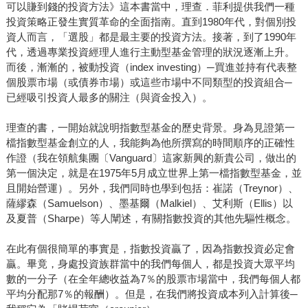
可以賺到錢的投資方法》這本書當中，理查．菲利提供我們一種
投資策略正發生實質革命的全面指南。直到1980年代，對個別投
資人而言，「選股」都是最主要的投資方法。接著，到了1990年
代，透過專業投資經理人進行主動型基金管理的狀況逐漸上升。
而後，漸漸的，被動投資（index investing）─買進並持有代表整
個股票市場（或債券市場）或這些市場中不同類型的投資組合─
已經吸引投資人最多的關注（與資金投入）。
理查的書，一開始就說明指數型基金的歷史背景。身為見證第一
檔指數型基金創立的人，我能夠為他所撰寫的時間順序的正確性
作證（我在領航集團〔Vanguard〕這家新興的新貴公司，做出的
第一個決定，就是在1975年5月成立世界上第一檔指數型基金，並
且開始營運）。另外，我們同時也學到包括：崔諾（Treynor）、
薩繆森（Samuelson）、墨基爾（Malkiel）、艾利斯（Ellis）以
及夏普（Sharpe）等人闡述，有關指數投資的其他先驅性概念。
在此有個很簡單的事實是，指數投資贏了，因為指數投資必定會
贏。畢竟，身處投資族群當中的我們每個人，都是投資大眾平均
數的一分子（在全年總收益為7％的股票市場當中，我們每個人都
平均分配那7％的報酬）。但是，在我們將投資成本列入計算後─