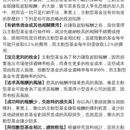
金能賺取超額報酬」的大旗，吸引眾多投資人爭先恐後的加入其
中。然而這一切只是行銷手法，事實上，主動型基金沒有你知道
的那麼好！下列是你可能忽略的投資陷阱：
【有銷售佣金或其他相關費用】
在賺取超額報酬之前，當你選擇
以主動型基金進行操作時，就須先繳納較高的相關手續費或佣
金。跟相同投資目標的主動型基金相比較，追蹤指數的基金每年
可能只收取0.2％的費用，而主動型基金每年則需收取1.2％的費
用。
【沒注意到的稅金】
主動型基金為了努力賺取超額報酬，因而頻
繁進出市場使得週轉率較高，而產生更多的稅金成本，這些成本
需由投資人負擔。指數型基金的基金週轉率每年約6%，而主動型
基金年度週轉率約50%。
【追求高報酬的風險】
愈高的報酬伴隨著愈高的風險。像是主動
型基金可能會為了追求高報酬，而選擇小型資本公司的股票，因
而有較高風險。
【成功時的報酬少，失敗時的損失高】
你以為只要績效勝出就能
獲利，事實上，勝出的主動型基金賺取報酬的獲利程度，遠少於
其他績效較差基金虧損所造成的高額損失，也就是說，勝出的主
動型基金賺少賠多。
【與指數型基金相比，績效較低】
根據研究資料統計，當與主動