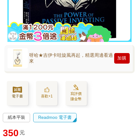
呀哈★吉伊卡哇旋風再起，精選周邊看過
加購
來
寫評價
電子書
喜歡+1
賺金幣
紙本平裝
Readmoo 電子書
350
元