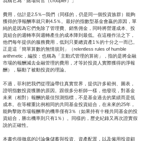
我稱它為「賭場荷官（croupier）」
費用，估計是2.5％─我們（同樣的，仍是同一個投資族群）能夠
獲得的淨報酬率就只剩4.5％。最好的指數型基金會贏的原因，單
純的是因為它們免除了管理費、銷售佣金，同時將營運成本、投
資組合的週轉率與週轉產生的成本降到最低。在這種作法之下，
他們每年提供的服務費用，低到只要總資產1％的十分之一而已。
正是這「簡單算數的無情規則」（relentless rules of humble
arithmetic，編按：也稱為「主動式管理的算術」，指的是將金融
市場的報酬減去金融管理的費用，才等於投資人實際獲得的淨報
酬），驅動了被動投資的理論。
不過，菲利把我們從理論帶往真實世界，提供許多範例、圖表，
證明指數投資獲勝的原因。跟很多分析師一樣，他發現，對基金
未來（相對）報酬的最佳預測指標，不是基金過去的業績而是低
成本。在等權重比例相同的共同基金投資組合，在未來的25年，
能夠擊敗市場報酬率的機率僅有3％（如果持有十種共同基金的投
資組合，勝出機率則只有1％）。同樣的，歷史紀錄又再次證實假
說的正確性。
本書也很徹底的討論像儲蓄與投資、資產配置，以及僱用投資顧