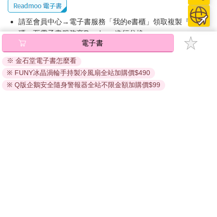
請至會員中心→電子書服務「我的e書櫃」領取複製『兌換
碼』至電子書服務商Readmoo進行兌換。
電子書
退換貨須知：
※ 金石堂電子書怎麼看
因版權保護，您在金石堂所購買的電子書僅能以金石堂專屬
※ FUNY冰晶渦輪手持製冷風扇全站加購價$490
的閱讀軟體開啟閱讀，無法以其他閱讀器或直接下載檔案。
依據「消費者保護法」第19條及行政院消費者保護處公告之
※ Q版企鵝安全隨身警報器全站不限金額加購價$99
「通訊交易解除權合理例外情事適用準則」，非以有形媒介
提供之數位內容或一經提供即為完成之線上服務，經消費者
事先同意始提供。（如：電子書、電子雜誌、下載版軟體、
虛擬商品…等），
不受「網購服務需提供七日鑑賞期」的限
制
。為維護您的權益，建議您先使用「試閱」功能後再付款
購買。