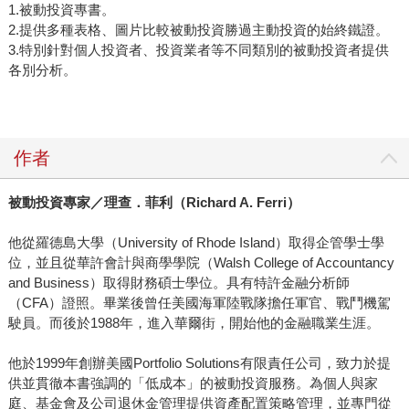
1.被動投資專書。
2.提供多種表格、圖片比較被動投資勝過主動投資的始終鐵證。
3.特別針對個人投資者、投資業者等不同類別的被動投資者提供
各別分析。
作者
被動投資專家／理查．菲利（
Richard A. Ferri
）
他從羅德島大學（University of Rhode Island）取得企管學士學
位，並且從華許會計與商學學院（Walsh College of Accountancy
and Business）取得財務碩士學位。具有特許金融分析師
（CFA）證照。畢業後曾任美國海軍陸戰隊擔任軍官、戰鬥機駕
駛員。而後於1988年，進入華爾街，開始他的金融職業生涯。
他於1999年創辦美國Portfolio Solutions有限責任公司，致力於提
供並貫徹本書強調的「低成本」的被動投資服務。為個人與家
庭、基金會及公司退休金管理提供資產配置策略管理，並專門從