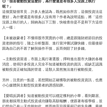
◎
「假若被動投資這麼好，為什麼還是有很多人沒跟上執行
呢？」
這個質疑很常見，許多人會認為，既然如你所言，這個投資法這
麼好，為什麼還是有很多人沒有用？作者為說明這點，將「這些
沒跟上執行的人」歸納為以下三類，快檢查你是不是和下方這些
人一樣：
【未被啟蒙者】不懂得股市買賣的小明，總是跟隨財經節目的投
資老師的指引，隨之分析盤面、進行當沖嘗試賺快錢，但最後卻
因為自己的不甚了解與操作不慎，反而倒賠了好多錢。
→主動投資當道，市面上風行著選股，擇時進出股市大賺的各種
消息，使得許多投資人完全不知道被動投資的資訊，或缺乏認識
被動投資正確知識的管道，這類人當然無法進行被動投資。
另外，注意的一點是，若想開始正確獲取的被動投資資訊，也應
小心媒體與主動型投資業者的誘惑陷阱。
【愛唱反調者】知道被動投資可以穩定獲利的小華，看到鄰居、
朋友都採用主動式投資成功賺取高額報酬，便跟著有樣學樣，並
幻想自己有一天也能如此，然而他盲目跟風卻已錯失良機，最後