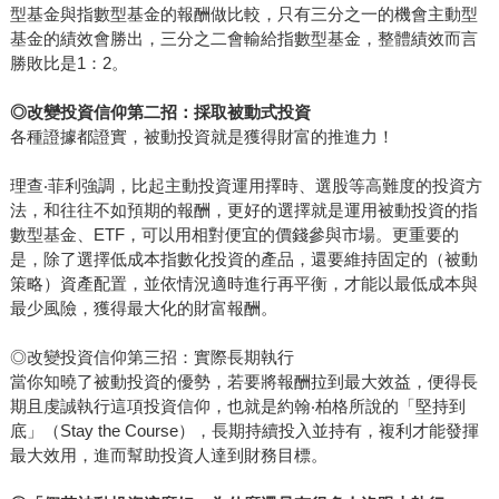
型基金與指數型基金的報酬做比較，只有三分之一的機會主動型
基金的績效會勝出，三分之二會輸給指數型基金，整體績效而言
勝敗比是1：2。
◎
改變投資信仰第二招：採取被動式投資
各種證據都證實，被動投資就是獲得財富的推進力！
理查‧菲利強調，比起主動投資運用擇時、選股等高難度的投資方
法，和往往不如預期的報酬，更好的選擇就是運用被動投資的指
數型基金、ETF，可以用相對便宜的價錢參與市場。更重要的
是，除了選擇低成本指數化投資的產品，還要維持固定的（被動
策略）資產配置，並依情況適時進行再平衡，才能以最低成本與
最少風險，獲得最大化的財富報酬。
◎改變投資信仰第三招：實際長期執行
當你知曉了被動投資的優勢，若要將報酬拉到最大效益，便得長
期且虔誠執行這項投資信仰，也就是約翰‧柏格所說的「堅持到
底」（Stay the Course），長期持續投入並持有，複利才能發揮
最大效用，進而幫助投資人達到財務目標。