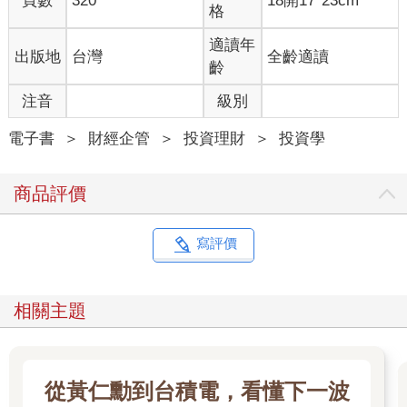
頁數
320
18開17*23cm
格
適讀年
出版地
台灣
全齡適讀
齡
注音
級別
電子書
＞
財經企管
＞
投資理財
＞
投資學
商品評價
寫評價
相關主題
從黃仁勳到台積電，看懂下一波