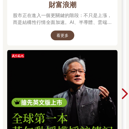
財富浪潮
股市正在進入一個更關鍵的階段：不只是上漲，
而是結構性行情全面加速。AI、半導體、雲端運
算與高階製造，正成為資金長期追逐的主軸，推
看更多
動全球科技基礎建設持續升級。尤其台灣憑藉晶
片製造與AI供應鏈核心地位，正站在這波成長浪
潮的關鍵樞紐上。而在這場浪潮中，有一個名字
你不得不認識：黃仁勳（NVIDIA），他正在定義
AI算力時代的規則，而台積電則是全球晶片製造
的核心引擎。從AI晶片、資料中心到記憶體與伺
服器，整條產業鏈正在被重新定價，帶動企業獲
利與出口預期同步上修。這不只是股市行情，而
是一次世界趨勢的重組：AI正在重寫產業分工，
也正在改變資本流向與全球經濟結構。