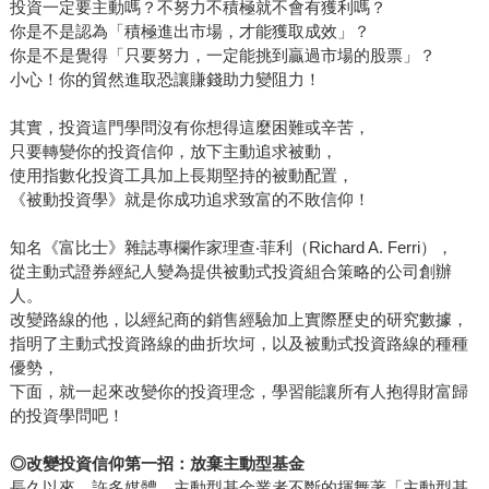
投資一定要主動嗎？不努力不積極就不會有獲利嗎？
你是不是認為「積極進出市場，才能獲取成效」？
你是不是覺得「只要努力，一定能挑到贏過市場的股票」？
小心！你的貿然進取恐讓賺錢助力變阻力！
其實，投資這門學問沒有你想得這麼困難或辛苦，
只要轉變你的投資信仰，放下主動追求被動，
使用指數化投資工具加上長期堅持的被動配置，
《被動投資學》就是你成功追求致富的不敗信仰！
知名《富比士》雜誌專欄作家理查‧菲利（Richard A. Ferri），
從主動式證券經紀人變為提供被動式投資組合策略的公司創辦
人。
改變路線的他，以經紀商的銷售經驗加上實際歷史的研究數據，
指明了主動式投資路線的曲折坎坷，以及被動式投資路線的種種
優勢，
下面，就一起來改變你的投資理念，學習能讓所有人抱得財富歸
的投資學問吧！
◎
改變投資信仰第一招：放棄主動型基金
長久以來，許多媒體、主動型基金業者不斷的揮舞著「主動型基