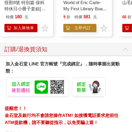
怪獸8號 特別篇 保科
World of Eric Carle-
山毛
特休日小冊子套組[限
My First Library Board
加購]
Book Block Set
180
581
特價
元
9
折
特價
元
66
折
加入購物車
立即代訂
訂購/退換貨須知
加入金石堂 LINE 官方帳號『完成綁定』，隨時掌握出貨動
態：
提醒您！！
金石堂及銀行均不會請您操作ATM! 如接獲電話要求您前往
ATM提款機，請不要聽從指示，以免受騙上當！