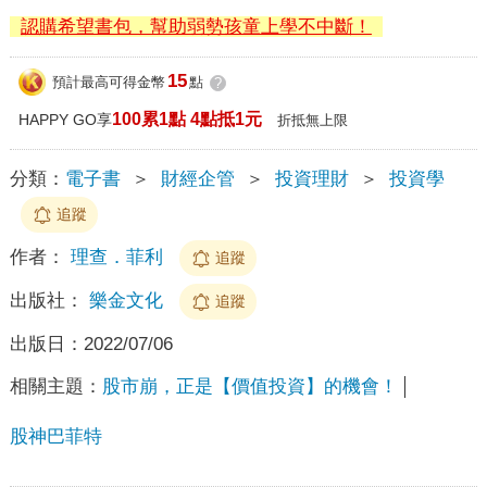
認購希望書包，幫助弱勢孩童上學不中斷！
15
預計最高可得金幣
點
?
100累1點 4點抵1元
HAPPY GO享
折抵無上限
分類：
電子書
＞
財經企管
＞
投資理財
＞
投資學
追蹤
作者：
理查．菲利
追蹤
出版社：
樂金文化
追蹤
出版日：
2022/07/06
相關主題：
股市崩，正是【價值投資】的機會！
股神巴菲特