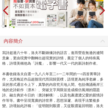
內容簡介
寫詩超過六十年，洛夫不斷錘煉詩的語言，進而營造無邊的遼闊
意象，更由現實中翻轉出超現實的詩情，奠定了個人的特殊風
格，詩壇美稱他為「詩魔」，影響一代又一代的新詩創作者。
本書收錄洛夫自選一九八八年至二○一二年間的一○四首菁華詩
作，尤其晚近作品超脫現代而回歸質樸，語境更為純淨老練，多
采的形式通古今上下，真摯的內容究天地人間。包括傳誦兩岸三
地的史詩鉅作〈漂木〉、突破文字局限並造成模仿風潮的隱題
詩、融古典於今日的〈唐詩解構〉，以及包裹濃濃父愛的親情詩
作等等。書中呈現寬廣的詩世界，思想深邃、表現手法繁複多
變。詩壇如此評稱：「從明朗到艱澀，又從艱澀返回明朗，洛夫