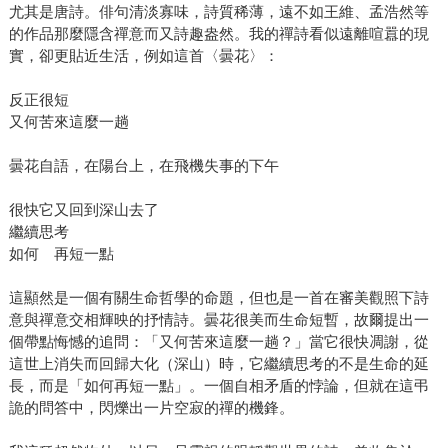
尤其是唐詩。俳句清淡寡味，詩質稀薄，遠不如王維、孟浩然等
的作品那麼隱含禪意而又詩趣盎然。我的禪詩看似遠離喧囂的現
實，卻更貼近生活，例如這首〈曇花〉：
反正很短
又何苦來這麼一趟
曇花自語，在陽台上，在飛機失事的下午
很快它又回到深山去了
繼續思考
如何 再短一點
這顯然是一個有關生命哲學的命題，但也是一首在審美觀照下詩
意與禪意交相輝映的抒情詩。曇花很美而生命短暫，故爾提出一
個帶點悔憾的追問：「又何苦來這麼一趟？」當它很快凋謝，從
這世上消失而回歸大化（深山）時，它繼續思考的不是生命的延
長，而是「如何再短一點」。一個自相矛盾的悖論，但就在這弔
詭的問答中，閃爍出一片空寂的禪的機鋒。