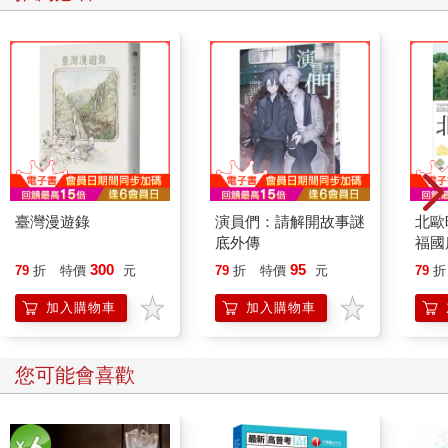
臺灣漫遊錄
演員們：請解開故事謎
北歐
底外傳
福國
300
95
79
折
特價
元
79
折
特價
元
79
折
加入購物車
加入購物車
您可能會喜歡