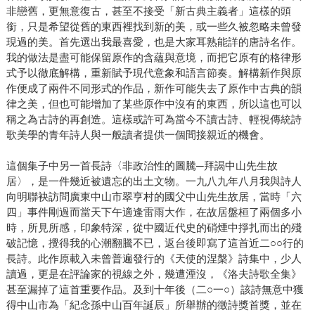
非戀舊，更無意復古，甚至不接受「新古典主義者」這樣的頭
銜，只是希望從舊的東西裡找到新的美，或一些久被忽略未曾發
現過的美。首先選出我最喜愛，也是大家耳熟能詳的唐詩名作。
我的做法是盡可能保留原作的含蘊與意境，而把它原有的格律形
式予以徹底解構，重新賦予現代意象和語言節奏。解構新作與原
作便成了兩件不同形式的作品，新作可能失去了原作中古典的韻
律之美，但也可能增加了某些原作中沒有的東西，所以這也可以
稱之為古詩的再創造。這樣或許可為當今不讀古詩、輕視傳統詩
歌美學的青年詩人與一般讀者提供一個間接親近的機會。
這個集子中另一首長詩〈非政治性的圖騰─拜謁中山先生故
居〉，是一件幾近被遺忘的出土文物。一九八九年八月我與詩人
向明聯袂訪問廣東中山市翠亨村的國父中山先生故居，當時「六
四」事件剛過而當天下午適逢雷雨大作，在故居盤桓了兩個多小
時，所見所感，印象特深，從中國近代史的硝煙中掙扎而出的殘
破記憶，攪得我的心潮翻騰不已，返台後即寫了這首近二○○行的
長詩。此作原載入未曾普遍發行的《天使的涅槃》詩集中，少人
讀過，更是在評論家的視線之外，幾遭湮沒，《洛夫詩歌全集》
甚至漏掉了這首重要作品。及到十年後（二○一○）該詩無意中獲
得中山市為「紀念孫中山百年誕辰」所舉辦的徵詩獎首獎，並在