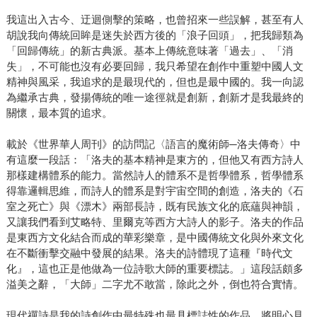
我這出入古今、迂迴側擊的策略，也曾招來一些誤解，甚至有人
胡說我向傳統回眸是迷失於西方後的「浪子回頭」，把我歸類為
「回歸傳統」的新古典派。基本上傳統意味著「過去」、「消
失」，不可能也沒有必要回歸，我只希望在創作中重塑中國人文
精神與風采，我追求的是最現代的，但也是最中國的。我一向認
為繼承古典，發揚傳統的唯一途徑就是創新，創新才是我最終的
關懷，最本質的追求。
載於《世界華人周刊》的訪問記〈語言的魔術師─洛夫傳奇〉中
有這麼一段話：「洛夫的基本精神是東方的，但他又有西方詩人
那樣建構體系的能力。當然詩人的體系不是哲學體系，哲學體系
得靠邏輯思維，而詩人的體系是對宇宙空間的創造，洛夫的《石
室之死亡》與《漂木》兩部長詩，既有民族文化的底蘊與神韻，
又讓我們看到艾略特、里爾克等西方大詩人的影子。洛夫的作品
是東西方文化結合而成的華彩樂章，是中國傳統文化與外來文化
在不斷衝擊交融中發展的結果。洛夫的詩體現了這種『時代文
化』，這也正是他做為一位詩歌大師的重要標誌。」這段話頗多
溢美之辭，「大師」二字尤不敢當，除此之外，倒也符合實情。
現代禪詩是我的詩創作中最特殊也最具標誌性的作品，將明心見