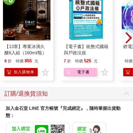
【13章】專業冰滴久
【電子書】統整式國籍
鋰電
釀6入組（160ml/瓶）
與戶政法規
855
525
8
折
特價
元
7
折
特價
元
特價
加入購物車
電子書
訂購/退換貨須知
加入金石堂 LINE 官方帳號『完成綁定』，隨時掌握出貨動
態：