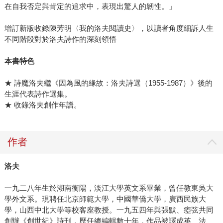
在自我否定與肯定的追求中，表現出驚人的韌性。」
增訂新版收錄陳芳明〈我的洛夫閱讀史〉，以讀者角度細訴人生
不同階段對於洛夫詩作的深刻領悟
本書特色
★ 詩魔洛夫繼《因為風的緣故：洛夫詩選（1955-1987）》後的
生涯代表詩作選集。
★ 收錄洛夫創作年譜。
作者
洛夫
一九二八年生於湖南衡陽，淡江大學英文系畢業，曾任教東吳大
學外文系。現聘任北京師範大學，中國華僑大學，廣西民族大
學，山西中北大學等校客座教授。一九五四年與張默、瘂弦共同
創辦《創世紀》詩刊，歷任總編輯數十年，作品被譯成英、法、