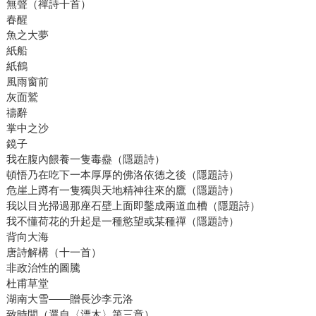
無聲（禪詩十首）
春醒
魚之大夢
紙船
紙鶴
風雨窗前
灰面鷲
禱辭
掌中之沙
鏡子
我在腹內餵養一隻毒蠱（隱題詩）
頓悟乃在吃下一本厚厚的佛洛依德之後（隱題詩）
危崖上蹲有一隻獨與天地精神往來的鷹（隱題詩）
我以目光掃過那座石壁上面即鑿成兩道血槽（隱題詩）
我不懂荷花的升起是一種慾望或某種禪（隱題詩）
背向大海
唐詩解構（十一首）
非政治性的圖騰
杜甫草堂
湖南大雪――贈長沙李元洛
致時間（選自〈漂木〉第三章）