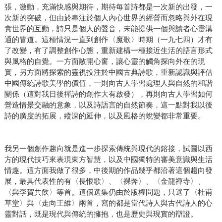
張，激動，充滿快感與期待，期待每首詩都是一次新的出發，一
次新的突破，但由於專注於個人內心世界的經營而忽略與外在現
實世界的互動，詩只是個人的聲音，未能提供一個與讀者心靈溝
通的管道。這種情況一直到創作〈魔歌〉時期（一九七四）才有
了改變，有了調整創作心態，重新建構一種接近生活的語言形式
與風格的自覺。一方面敞開心窗，讓心靈的觸角探向外在的現
實，另方面將探索的靈視投注於中國古典詩歌，重新認識與評估
中國傳統詩歌美學的價值，一則向古人學習處理人與自然的和諧
關係（這對我日後禪詩的創作大有啟發），再則向古人學習如何
營造情景交融的意象，以及詩語言的自然節奏，這一點對我以後
詩的廣度的拓展，縱深的延伸，以及風格的蛻變都非常重要。
我另一個創作趨向就是進一步探索傳統與現代的鎔接，試圖以西
方的現代技巧來表現東方智慧，以及中國獨特的審美意識與生活
情趣。這方面我做了很多，中後期的作品幾乎都沿著這個趨向發
展，最具代表性的有〈長恨歌〉、〈裸奔〉、〈金龍禪寺〉、
〈與李賀共飲〉等首。這個選集仍由於版權問題，只選了〈杜甫
草堂〉與〈走向王維〉兩首，寫的都是當代詩人與古代詩人的心
靈對話，既是現代與傳統的擁抱，也是歷史與現實的辯證。