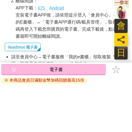
離線閱讀：
APP下載：
iOS
Android
安裝電子書APP後，請依照提示登入「會員中心」→「我
的E書櫃」→「電子書APP通行碼/載具管理」，取得通行
會
碼再登入下載您所購買的電子書。完成下載後，點選任一
書籍即可開始離線閱讀。
員
日
請至會員中心→電子書服務「我的e書櫃」領取複製『兌換
碼』至電子書服務商Readmoo進行兌換。
電子書
退換貨須知：
※ 本商品會員日滿額金幣加碼回饋最高15倍
因版權保護，您在金石堂所購買的電子書僅能以金石堂專屬
的閱讀軟體開啟閱讀，無法以其他閱讀器或直接下載檔案。
依據「消費者保護法」第19條及行政院消費者保護處公告之
「通訊交易解除權合理例外情事適用準則」，非以有形媒介
提供之數位內容或一經提供即為完成之線上服務，經消費者
事先同意始提供。（如：電子書、電子雜誌、下載版軟體、
虛擬商品…等），
不受「網購服務需提供七日鑑賞期」的限
制
。為維護您的權益，建議您先使用「試閱」功能後再付款