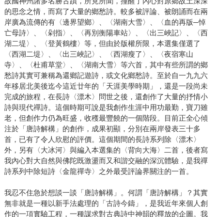
故國神州諸多名勝古蹟，所見所聞，撞醒了內心對原鄉故土深深
的思念之情，而寫了大量的鄉愁詩。較多被評論、被朗誦而在兩
岸廣為流傳的有〈邊界望鄉〉、〈湖南大雪〉、〈血的再版─悼
亡母詩〉、〈剁指〉、〈再別衡陽車站〉、〈出三峽記〉、〈西
湖二堤〉、〈登黃鶴樓〉等，但由於版權所限，本選集僅選了
〈西湖二堤〉、〈出三峽記〉、〈西湖瘦了〉、〈夜宿寒山
寺〉、〈杜甫草堂〉、〈湖南大雪〉等六首，其中有些所謂的鄉
愁詩其實可兼稱為還鄉記遊詩，或文化鄉愁詩。至於自一九九六
年移居北美後迄今這近廿年的「天涯美學時期」，還是一段尚未
完成的旅程，在長詩〈漂木〉問世之後，還創作了大量的抒情小
詩與現代禪詩。這個時期可說是我創作生涯中用功最勤，寶刀雖
老，但創作力仍為旺盛，收穫最豐饒的一個階段。目前正全心傾
注於「唐詩解構」的創作，成果初顯，分別在兩岸發表三十多
首，已有了令人欣慰的評價。這個期間的長詩系列除〈漂木〉
外，另有〈大冰河〉與編入本選集的〈背向大海〉二首，後者寫
我內心對大自然與佛陀既激盪而又和諧交融的深沉體驗，是我禪
詩系列中除短詩〈金龍禪寺〉之外最受評論界關注的一首。
我忍不住急於想談一談「唐詩解構」。何謂「唐詩解構」？其實
無非就是一種以新手法處理的「古詩今鑄」，是我近年來個人創
作的一項實驗工程，一種謀求對古典詩中神韻的釋放的企圖。我