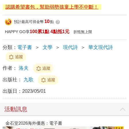
認購希望書包，幫助弱勢孩童上學不中斷！
10
預計最高可得金幣
點
?
100累1點 4點抵1元
HAPPY GO享
折抵無上限
分類：
電子書
＞
文學
＞
現代詩
＞
華文現代詩
追蹤
作者：
洛夫
追蹤
出版社：
九歌
追蹤
出版日：
2023/05/01
活動訊息
金石堂2026海外優惠：電子書