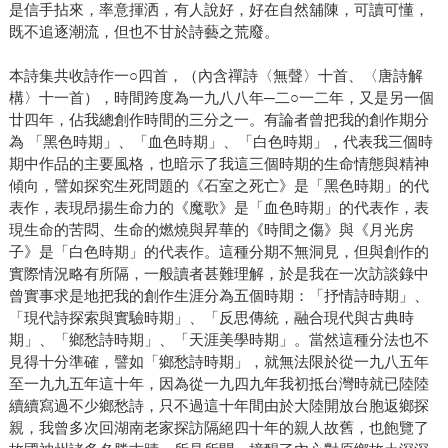
是信手拈來，率意揮洒，有人說好，好在自然舖陳，可讀可懂，
既不追逐潮流，但也不甘於詩藝之荒廢。
本詩集共收詩作一○四首，（內含禪詩〈無聲〉十首、〈唐詩解
構〉十一首），時間跨度為一九八八年─二○一二年，又是另一個
廿四年，佔我總創作時間的三分之一。有論者曾把我的創作期分
為 「黑色時期」、「血色時期」、「白色時期」，代表我三個時
期中作品的主要風格，也暗示了我這三個時期的生命情態與精神
傾向，譬如探究生死問題的《石室之死亡》是「黑色時期」的代
表作，表現昂揚生命力的《魔歌》是「血色時期」的代表作，表
現生命的苦悶、生命的燃燒與昇華的《時間之傷》與《月光房
子》是「白色時期」的代表作。這種分期不無洞見，但與創作的
實際情況略有所隔，一般讀者甚難理解，於是我在一次訪談錄中
曾實事求是地把我的創作生涯分為五個時期：「抒情詩時期」、
「現代詩探索與實驗時期」、「反思傳統，融合現代與古典時
期」、「鄉愁詩時期」、「天涯美學時期」。當然這種分法也不
見得十分準確，譬如「鄉愁詩時期」，就無法限於從一九八五年
至一九九五年這十年，因為從一九四九年我初抵台灣時就已陸陸
續續寫過不少鄉愁詩，只不過這十年間由於大陸開放台胞返鄉探
親，我曾多次回湖南老家探訪隔絕四十年的親人故舊，也飽覽了