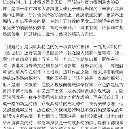
紀念特刊上刊出才得以重見天日，而該詩的魔力得到最大的發
揮，是同一年在加拿大滑鐵盧大學孔子學院舉辦的「辛亥百年與
孫中山壽誕」研討會的詩歌朗誦會上。此詩毫無悲情，更談不上
煽情，但出乎意外的是，在約十五分鐘的男女二部朗誦中達致了
最完美的朗誦藝術效果，當時只聽到台下漱漱有聲，許多聽眾都
熱淚盈眶，問其緣由，無他，藝術的感染力而已。
「隱題詩」是我最具特色的另一項實驗性創作，一九九○年初在
《創世紀》上發表第一首隱題詩〈我在腹內餵養一隻毒蠱〉後，
兩年內連續寫了四十五首，於一九九三年結集出版，嗣後在台
灣、香港及海外華文詩壇都發生過影響。有學者問我：「隱題詩
可否理解為你在創作〈長恨歌〉這類作品之後，較大規模地朝向
傳統詩學路向探索？」我的回答是：「這的確是一次新的探索，
但不是繼〈長恨歌〉之後大規模向傳統詩學探索。它也許是從古
典詩學穿堂而過，卻又走了出來，成為另闢蹊徑的現代詩。」隱
題詩可說是一種在美學思考範疇之內所創設的，而在形式上又自
成一格的新型詩體。它既具有詩的充足條件，符合美學原理，但
又超脫繩墨之外，故在處理句構與建行時就不免對約定俗成的句
構語法有所破壞。具體而言，隱題詩是一種預設限制，以半自動
語言所書寫的詩，標題本身就是一句或多句的詩，每個字都隱藏
在詩內，有的藏在頭頂，有的藏在句尾，如不是細心或經作者指