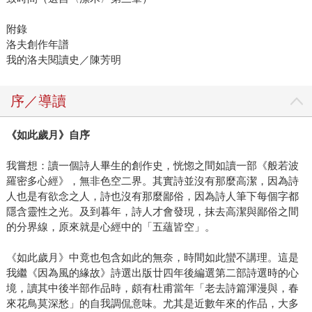
附錄
洛夫創作年譜
我的洛夫閱讀史／陳芳明
序／導讀
《如此歲月》自序
我嘗想：讀一個詩人畢生的創作史，恍惚之間如讀一部《般若波
羅密多心經》，無非色空二界。其實詩並沒有那麼高潔，因為詩
人也是有欲念之人，詩也沒有那麼鄙俗，因為詩人筆下每個字都
隱含靈性之光。及到暮年，詩人才會發現，抹去高潔與鄙俗之間
的分界線，原來就是心經中的「五蘊皆空」。
《如此歲月》中竟也包含如此的無奈，時間如此蠻不講理。這是
我繼《因為風的緣故》詩選出版廿四年後編選第二部詩選時的心
境，讀其中後半部作品時，頗有杜甫當年「老去詩篇渾漫與，春
來花鳥莫深愁」的自我調侃意味。尤其是近數年來的作品，大多