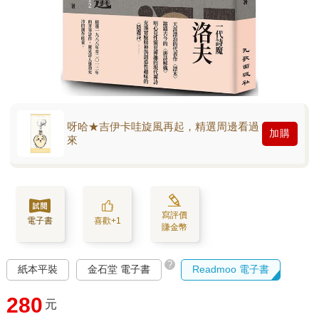
呀哈★吉伊卡哇旋風再起，精選周邊看過
加購
來
寫評價
電子書
喜歡+1
賺金幣
?
紙本平裝
金石堂 電子書
Readmoo 電子書
280
元