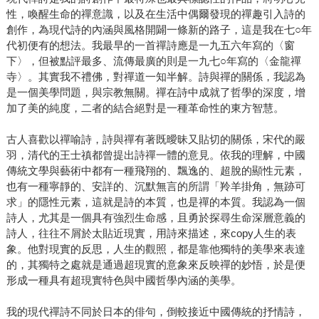
性，喚醒生命的禪意識，以及在生活中偶爾發現的禪趣引入詩的
創作，為現代詩的內涵與風格開闢一條新的路子，這是我在七○年
代初便有的想法。我最早的一首禪詩應是一九五六年寫的〈窗
下〉，但被點評最多、流傳最廣的則是一九七○年寫的〈金龍禪
寺〉。其實我不禮佛，對禪道一知半解。詩與禪的關係，我認為
是一個美學問題，與宗教無關。禪在詩中成就了哲學的深度，增
加了美的純度，二者的結合絕對是一種革命性的東方智慧。
古人喜歡以禪喻詩，詩與禪有著既曖昧又貼切的關係，宋代的嚴
羽，清代的王士禛都曾提出詩禪一體的意見。依我的理解，中國
傳統文學與藝術中都有一種飛翔的、飄逸的、超脫的顯性元素，
也有一種寧靜的、安詳的、沉默無言的所謂「羚羊掛角，無跡可
求」的隱性元素，這就是詩的本質，也是禪的本質。我認為一個
詩人，尤其是一個具有強烈生命感，且勇於探尋生命深層意義的
詩人，往往不屑於太貼近現實，用詩來描述，來copy人生的表
象。他對現實的反思，人生的觀照，都是靠他獨特的美學來表達
的，其獨特之處就是通過超現實的意象來反映禪的妙悟，於是便
形成一種具有超現實特色與中國哲學內涵的美學。
我的現代禪詩不同於日本的俳句，倒較接近中國傳統的抒情詩，