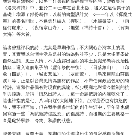
我這種超然物外，以另一只靈視的眼靜觀世界的詩，曾收集於
《洛夫禪詩》中，並於二○○三年在台北出版，後又在這個集子的
基礎上增添了部份新作，以新的書型設計於二○一一年以《禪魔共
舞》的書名問世，本選集只編入〈禪味〉、〈水墨微笑〉、〈雨
從何處來〉、〈夜宿寒山寺〉、〈無聲（禪詩十首）〉、〈背向
大海〉等六首。
論者曾批評我的詩，尤其是早期作品，不大關心台灣本土的現
實，其實我以台灣生活為題材的詩為數並不少，只是大多著墨於
自然生態、風土人情，不大流露出強烈的本土意識形態與政治性
情緒，選入這個集子的〈豐年祭的午後〉、〈日落象山〉、〈印
象（四題）〉、〈城市悲風〉、〈灰面鷲〉、〈烏來巨龍山莊聽
溪〉等，正是以台灣風情為題材的作品，不帶任何政治色彩的純
粹詩。這類作品偶有對現實的諷喻，卻少明顯地對當今體制的抗
爭與控訴。所謂「憤怒出詩人」，這一命題把詩的內涵狹化了，
這也許指的是七、八○年代的大陸地下詩。台灣是否也有憤怒的
詩，我不得而知，但在我半個多世紀的創作生涯中，早年雖也偶
爾寫過一些「為賦新詩強說愁」的傷感詩，而後期的主要風格一
直是處於寧靜、冷雋、和諧的狀態。
臨老去國，遠奔天涯，初期由陌生環境衍生的孤寂感自所難免。