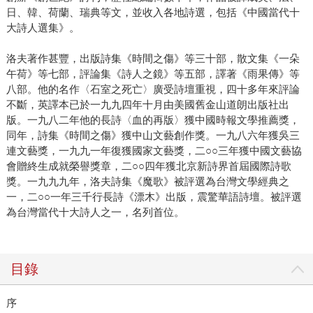
日、韓、荷蘭、瑞典等文，並收入各地詩選，包括《中國當代十
大詩人選集》。
洛夫著作甚豐，出版詩集《時間之傷》等三十部，散文集《一朵
午荷》等七部，評論集《詩人之鏡》等五部，譯著《雨果傳》等
八部。他的名作〈石室之死亡〉廣受詩壇重視，四十多年來評論
不斷，英譯本已於一九九四年十月由美國舊金山道朗出版社出
版。一九八二年他的長詩〈血的再版〉獲中國時報文學推薦獎，
同年，詩集《時間之傷》獲中山文藝創作獎。一九八六年獲吳三
連文藝獎，一九九一年復獲國家文藝獎，二○○三年獲中國文藝協
會贈終生成就榮譽獎章，二○○四年獲北京新詩界首屆國際詩歌
獎。一九九九年，洛夫詩集《魔歌》被評選為台灣文學經典之
一，二○○一年三千行長詩《漂木》出版，震驚華語詩壇。被評選
為台灣當代十大詩人之一，名列首位。
目錄
序