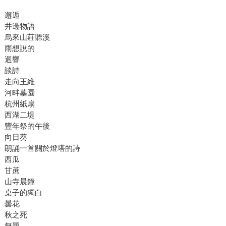
邂逅
井邊物語
烏來山莊聽溪
雨想說的
迴響
談詩
走向王維
河畔墓園
杭州紙扇
西湖二堤
豐年祭的午後
向日葵
朗誦一首關於燈塔的詩
西瓜
甘蔗
山寺晨鐘
桌子的獨白
曇花
秋之死
無題