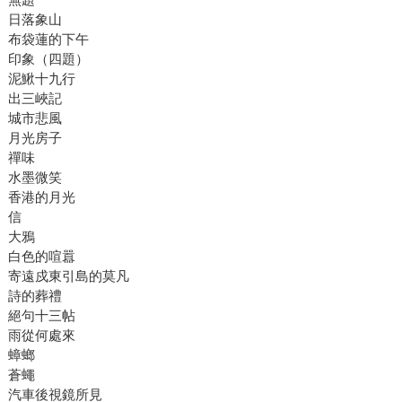
日落象山
布袋蓮的下午
印象（四題）
泥鰍十九行
出三峽記
城市悲風
月光房子
禪味
水墨微笑
香港的月光
信
大鴉
白色的喧囂
寄遠戍東引島的莫凡
詩的葬禮
絕句十三帖
雨從何處來
蟑螂
蒼蠅
汽車後視鏡所見