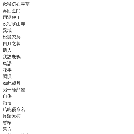
鞦韆仍在晃蕩
再回金門
西湖瘦了
夜宿寒山寺
異域
松鼠家族
四月之暮
斯人
我說老鴉
鳥語
花事
習慣
如此歲月
另一種顛覆
自傷
頓悟
給晚霞命名
終歸無答
懸棺
遠方