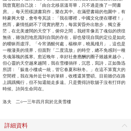
我曾寬慰自己說：「由台北移居溫哥華，只不過是換了一間書
房。」每天照樣讀書寫作，樂在其中。在滿壁書籍的包圍中，有
時豪興大發，會夸夸其談：「我在哪裡，中國文化便在哪裡！」
然而，豪情抵銷不了現實的壓力，每當黃昏外出散步，獨立蒼
茫，在北美遼闊的天空下，俯仰之間，我經常像丟了魂似的徬徨
無依，雖強烈地意識到自我的存在，卻也發現自我的定位是如此
的曖昧而虛浮。「今宵酒醒何處，楊柳岸，曉風殘月」，這也是
一種淒美的境界，但面對「二度流放」的時空，總不免感到一種
失魂落魄的孤寒。愈近晚年，幸好社會應酬的圈子雖越來越小，
但心靈的天空越來越闊，我在雪樓徜徉，沉思，寫詩，正如魯迅
所謂：「躲進小樓成一統，管它春夏和秋冬。」在這不算寬大的
空間裡，我在海外近廿年的筆耕，收穫還算豐碩。目前雖仍在路
上踽踽獨行，但不知還能走多遠。只是覺得詩歌舖子沒有打烊的
時候。詩與生命同在。
洛夫 二○一三年四月寫於北美雪樓
詳細資料