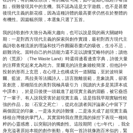
點，很難發現其中的玄機。我不認為這是文字遊戲，也不是甚麼
後現代主義的新花樣，因為這種詩體的最高要求仍然在於整體的
有機性。因篇幅所限，本選集只選了五首。
我的詩歌創作大致分為兩大趨向，也可以說是我的兩大關鍵時
期：一是對西方現代主義的探索與創作實踐，最初對西方現代主
義詩歌各種流派的理論和技巧作囫圇吞棗式的吸收，生冷不忌，
頗難消化。當時自己的外語能力還不足以讀懂艾略特的詩；讀他
的《荒原》（The Waste Land）時還得邊看邊查字典，詩後大量
的注釋查究起來尤為吃力。里爾克的詩意象雖較簡潔，但他詩中
投射的形而上玄思，在心理上也構成另一道關隘，至於波特萊
爾、藍波、馬拉美等法國詩人，語言脫離規範，意象詭異，卻甚
富創意，那種陌生的美對我極具吸引力（我讀的大多是英譯本或
中譯本），於是日後便一頭栽進了超現實主義的淵藪，被它蠱惑
了一輩子。有人說我受害於超現實主義，這是指我早期實驗性較
強的作品，如〈石室之死亡〉，從此在讀者與評論家心中留下了
兩個固定的印象，一是洛夫的詩難懂，二是洛夫成了超現實主義
移植台灣後的掌門人。其實當時我在潛意識的操控下表現一種純
粹的心靈感應，以突顯詩的獨創性。這段期間（七○年代），我全
身充溢著原始本能的創作衝動，每寫一首詩就像跑百米似的，緊