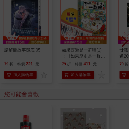
請解開故事謎底 05
如果西遊是一群喵(1)
廿載
：《如果歷史是一群
道2
喵》作者最新力作，附
221
411
79
折
特價
元
79
折
特價
元
79
折
【首卷特典】拉頁
加入購物車
加入購物車
您可能會喜歡