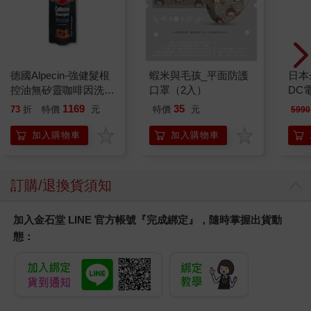
德國Alpecin-強健髮根
蝦米與毛孩_平面防護
日本
控油無矽靈咖啡因洗髮
口罩（2入）
DC
凝露375ml/瓶-C1強健
Y62
1169
35
73
折
特價
元
特價
元
5990
髮根(護髮洗髮精/男士
調理頭皮洗髮液/0矽靈
加入購物車
加入購物車
滋潤洗頭髮水/一般髮
質適用)
訂購/退換貨須知
加入金石堂 LINE 官方帳號『完成綁定』，隨時掌握出貨動
態：