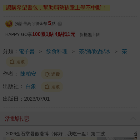
認購希望書包，幫助弱勢孩童上學不中斷！
5
預計最高可得金幣
點
?
100累1點 4點抵1元
HAPPY GO享
折抵無上限
分類：
電子書
＞
飲食料理
＞
茶/酒/飲品/冰
＞
茶
追蹤
作者：
陳柏安
追蹤
出版社：
白象
追蹤
出版日：
2023/07/01
活動訊息
2026金石堂暑假漫博〈你好，我吃一點〉第二波
金