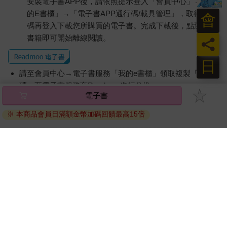
安裝電子書APP後，請依照提示登入「會員中心」→「我
的E書櫃」→「電子書APP通行碼/載具管理」，取得通行
會
碼再登入下載您所購買的電子書。完成下載後，點選任一
書籍即可開始離線閱讀。
員
日
請至會員中心→電子書服務「我的e書櫃」領取複製『兌換
碼』至電子書服務商Readmoo進行兌換。
退換貨須知：
因版權保護，您在金石堂所購買的電子書僅能以金石堂專屬
的閱讀軟體開啟閱讀，無法以其他閱讀器或直接下載檔案。
依據「消費者保護法」第19條及行政院消費者保護處公告之
「通訊交易解除權合理例外情事適用準則」，非以有形媒介
提供之數位內容或一經提供即為完成之線上服務，經消費者
事先同意始提供。（如：電子書、電子雜誌、下載版軟體、
虛擬商品…等），
不受「網購服務需提供七日鑑賞期」的限
制
。為維護您的權益，建議您先使用「試閱」功能後再付款
購買。