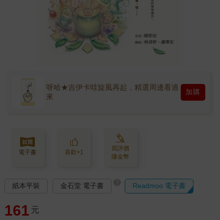
呀哈★吉伊卡哇旋風再起，精選周邊看過
加購
來
寫評價
電子書
喜歡+1
賺金幣
?
紙本平裝
金石堂 電子書
Readmoo 電子書
161
元