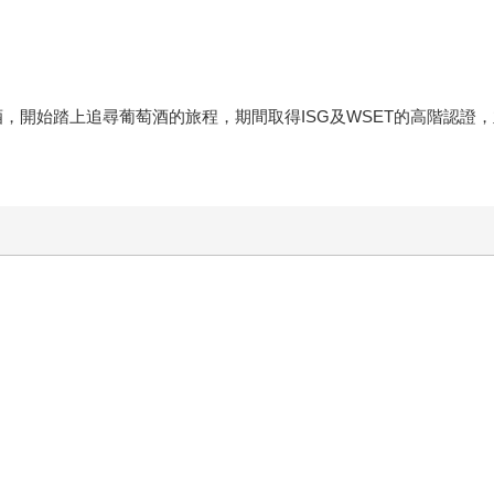
r而迷上葡萄酒，開始踏上追尋葡萄酒的旅程，期間取得ISG及WSET的高