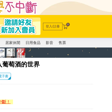
0
登入/註冊
電
居家休閒
日用食品
影音
售票
入葡萄酒的世界
 電子書
中斷！