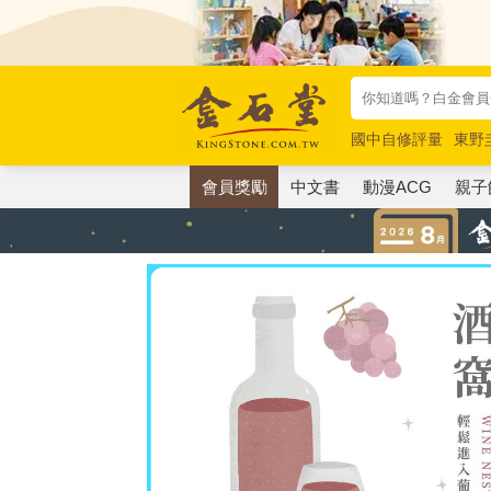
國中自修評量
東野
唯紅花綻放
奧德賽
會員獎勵
中文書
動漫ACG
親子