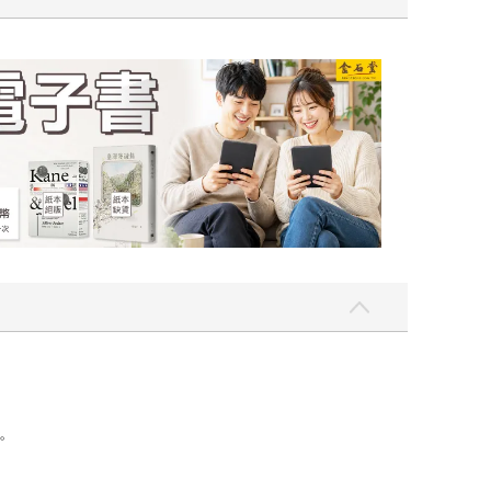
吃一點〉第二波
金石堂2026海
。