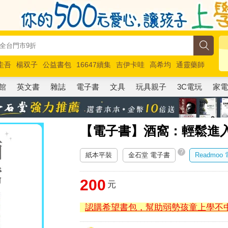
圭吾
楊双子
公益書包
16647續集
吉伊卡哇
高希均
通靈藥師
路邊攤新作
馬斯克
玩具總動員5
超慢跑
館
英文書
雜誌
電子書
文具
玩具親子
3C電玩
家
【電子書】酒窩：輕鬆進
?
紙本平裝
金石堂 電子書
Readmoo
200
元
認購希望書包，幫助弱勢孩童上學不