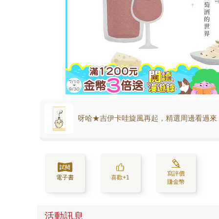
呀哈★吉伊卡哇旋風再起，精選周邊看過來
寫評價
電子書
喜歡+1
賺金幣
活動訊息