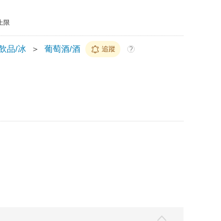
上限
/飲品/冰
＞
葡萄酒/酒
追蹤
?