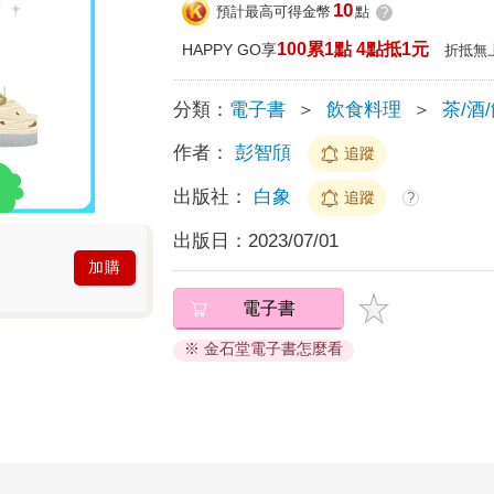
10
預計最高可得金幣
點
?
100累1點 4點抵1元
HAPPY GO享
折抵無
分類：
電子書
＞
飲食料理
＞
茶/酒
作者：
彭智頎
追蹤
出版社：
白象
追蹤
?
出版日：
2023/07/01
加購
電子書
※ 金石堂電子書怎麼看