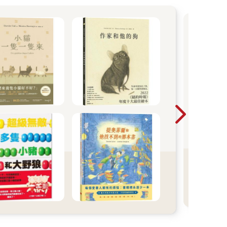
白敬
原
量，
台
注，
才