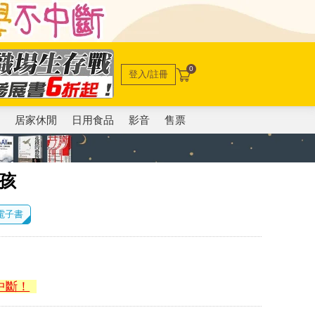
0
登入/註冊
電
居家休閒
日用食品
影音
售票
女孩
 電子書
中斷！