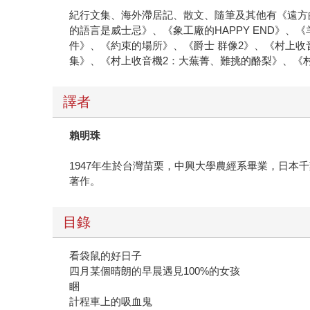
紀行文集、海外滯居記、散文、隨筆及其他有《遠方
的語言是威士忌》、《象工廠的HAPPY END》
件》、《約束的場所》、《爵士 群像2》、《村上
集》、《村上收音機2：大蕪菁、難挑的酪梨》、《
譯者
賴明珠
1947年生於台灣苗栗，中興大學農經系畢業，日
著作。
目錄
看袋鼠的好日子
四月某個晴朗的早晨遇見100%的女孩
睏
計程車上的吸血鬼