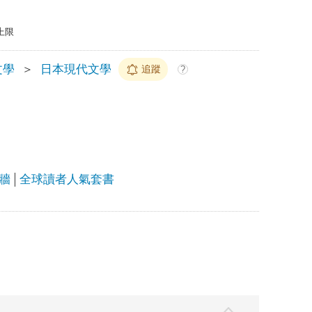
上限
文學
＞
日本現代文學
追蹤
?
牆
全球讀者人氣套書