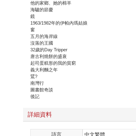
他的家鄉、她的棉羊
海驢的節慶
鏡
1963/1982年的伊帕內瑪姑娘
窗
五月的海岸線
沒落的王國
32歲的Day Tripper
唐古利燒餅的盛衰
起司蛋糕形的我的貧窮
義大利麵之年
鷿?
南灣行
圖書館奇談
後記
詳細資料
語言
中文繁體