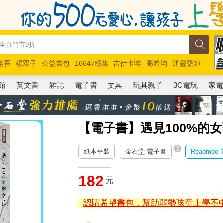
圭吾
楊双子
公益書包
16647續集
吉伊卡哇
高希均
通靈藥師
路邊攤新作
馬斯克
玩具總動員5
超慢跑
館
英文書
雜誌
電子書
文具
玩具親子
3C電玩
家
【電子書】遇見100%的
?
紙本平裝
金石堂 電子書
Readmoo
182
元
認購希望書包，幫助弱勢孩童上學不