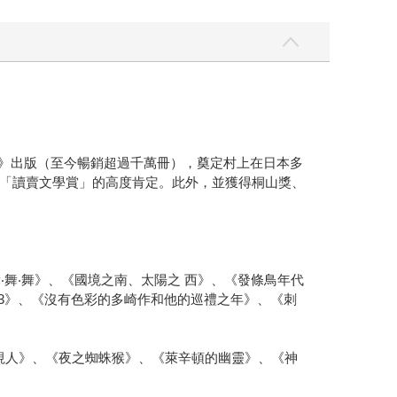
森林》出版（至今暢銷超過千萬冊），奠定村上在日本多
「讀賣文學賞」的高度肯定。此外，並獲得桐山獎、
‧舞‧舞》、《國境之南、太陽之 西》、《發條鳥年代
Book3》、《沒有色彩的多崎作和他的巡禮之年》、《刺
視人》、《夜之蜘蛛猴》、《萊辛頓的幽靈》、《神