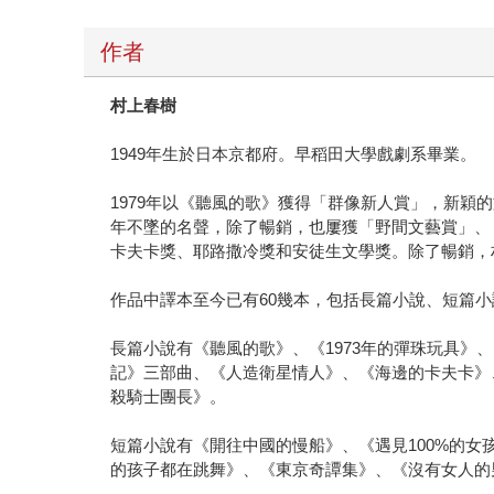
作者
村上春樹
1949年生於日本京都府。早稻田大學戲劇系畢業。
1979年以《聽風的歌》獲得「群像新人賞」，新穎
年不墜的名聲，除了暢銷，也屢獲「野間文藝賞」、
卡夫卡獎、耶路撒冷獎和安徒生文學獎。除了暢銷，
作品中譯本至今已有60幾本，包括長篇小說、短篇
長篇小說有《聽風的歌》、《1973年的彈珠玩具》
記》三部曲、《人造衛星情人》、《海邊的卡夫卡》、《黑夜
殺騎士團長》。
短篇小說有《開往中國的慢船》、《遇見100%的
的孩子都在跳舞》、《東京奇譚集》、《沒有女人的