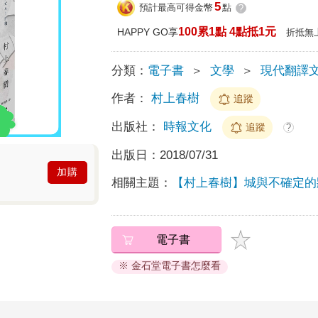
5
預計最高可得金幣
點
?
100累1點 4點抵1元
HAPPY GO享
折抵無
分類：
電子書
＞
文學
＞
現代翻譯
作者：
村上春樹
追蹤
出版社：
時報文化
追蹤
?
出版日：
2018/07/31
加購
相關主題：
【村上春樹】城與不確定的
電子書
※ 金石堂電子書怎麼看