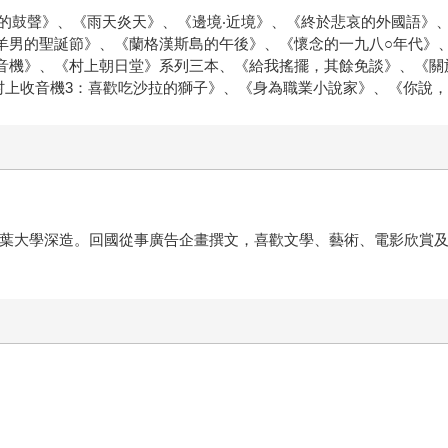
的鼓聲》、《雨天炎天》、《邊境‧近境》、《終於悲哀的外國語》、
、《羊男的聖誕節》、《蘭格漢斯島的午後》、《懷念的一九八○年代
收音機》、《村上朝日堂》系列三本、《給我搖擺，其餘免談》、《
村上收音機3：喜歡吃沙拉的獅子》、《身為職業小說家》、《你說
本千葉大學深造。回國從事廣告企畫撰文，喜歡文學、藝術、電影欣賞