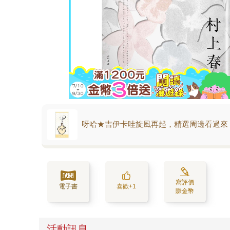
呀哈★吉伊卡哇旋風再起，精選周邊看過來
寫評價
電子書
喜歡+1
賺金幣
活動訊息