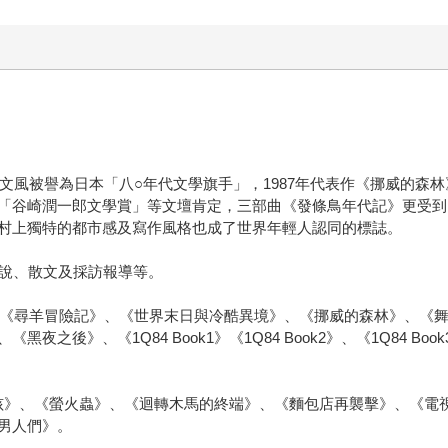
的文風被譽為日本「八○年代文學旗手」，1987年代表作《挪威的
「谷崎潤一郎文學賞」等文壇肯定，三部曲《發條鳥年代記》更受到
村上獨特的都市感及寫作風格也成了世界年輕人認同的標誌。
小說、散文及採訪報導等。
、《尋羊冒險記》、《世界末日與冷酷異境》、《挪威的森林》、《舞
之後》、《1Q84 Book1》《1Q84 Book2》、《1Q84 
女孩》、《螢火蟲》、《迴轉木馬的終端》、《麵包店再襲擊》、《電
男人們》。