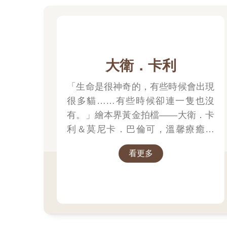
大衛．卡利
「生命是很神奇的，有些時候會出現
很多貓……有些時候卻連一隻也沒
有。」繪本界黃金拍檔——大衛．卡
利＆莫尼卡．巴倫可，溫馨療癒新
作！繼《作家和他的狗》後，再次聯
看更多
手打造動人故事！