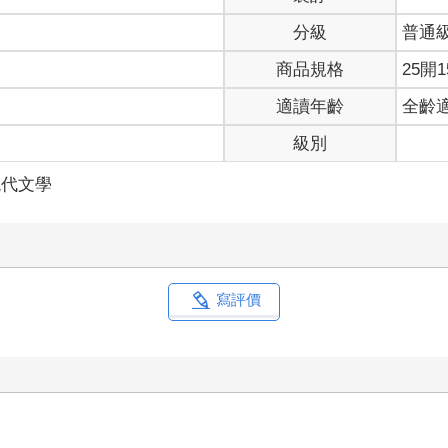
分級
普通
商品規格
25開1
適讀年齡
全齡
級別
現代文學
寫評價