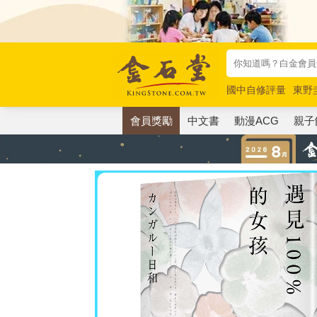
國中自修評量
東野
唯紅花綻放
奧德賽
會員獎勵
中文書
動漫ACG
親子