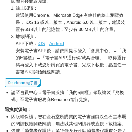
閱讀直接開啟閱讀。
果這次不去以後也不會去的！」為了這平淡的理由，我們正坐在
線上閱讀：
前往南極的破冰船上。
建議使用Chrome、Microsoft Edge 有較佳的線上瀏覽效
■全世界最危險的航道──德雷克海峽
果， iOS 16 或以上版本，Android 6.0 以上版本，建議裝
置有6GB以上的記憶體，至少有 30 MB以上的容量。
很多人對前往南極感到恐懼，主因就是需要通過全世界最險峻的
離線閱讀：
德雷克海峽。此海峽從南美洲到南極端只有八百多公里，是地球
APP下載：
iOS
Android
上前往南極最短的航道。但這裡全年海況都相當惡劣，海浪可高
安裝電子書APP後，請依照提示登入「會員中心」→「我
達十層樓高（三十公尺），是個異常艱難的航程。雖然我們兩個
的E書櫃」→「電子書APP通行碼/載具管理」，取得通行
平常不會暈船，但還是去跟旅遊醫生拿了高劑量的暈船藥。
碼再登入下載您所購買的電子書。完成下載後，點選任一
書籍即可開始離線閱讀。
我們的破冰船Ocean Nova是一九九二年丹麥製造的，第一眼看到
它的時候只覺得它這麼小，船應該會晃得很厲害吧？不過體積小
的船才有辦法深入大船無法靠近的地方。接下來十天我們都待在
請至會員中心→電子書服務「我的e書櫃」領取複製『兌換
渡輪上，英文稱之為「極地探險」（Antarctica expedition），跟
碼』至電子書服務商Readmoo進行兌換。
享受豪華郵輪的旅遊方式不同，這也表示行程會隨著天氣而改
變，不會完全照預定計畫走。
退換貨須知：
因版權保護，您在金石堂所購買的電子書僅能以金石堂專屬
從報到開始，工作人員迎人的笑臉讓我誤以為來到全世界最歡樂
的閱讀軟體開啟閱讀，無法以其他閱讀器或直接下載檔案。
的迪士尼樂園，接下來有如高級飯店的導覽，有專人帶你到房間
依據「消費者保護法」第19條及行政院消費者保護處公告之