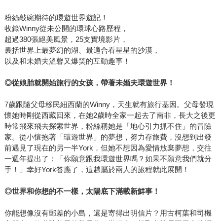
粉絲敲碗期待的環遊世界遊記！
收錄Winny從未公開的環球心路歷程，
超過380張絕美風景，25支實境影片，
囊括世界上最夢幻的湖、最適合看星星的沙漠，
以及和未婚夫溫馨又爆笑的互動趣事！
◎
從娘胎就開始旅行的女孩，帶著未婚夫環遊世界！
7歲跟隨父母移民紐西蘭的Winny，天生就有旅行基因。父母發現
懷她時剛從西藏回來，在她2歲時全家一起去了南非，長大之後更
時常飛來飛去探索世界，粉絲稱她是「地心引力抓不住」的冒險
家。從小懷抱著「環遊世界」的夢想，努力存旅費，沒想到出發
前遇見了現在的另一半York，但她不想因為愛情放棄夢想，交往
一週年提出了：「你願意跟我環遊世界嗎？如果不願意我們就分
手！」幸好York答應了，這趟屬於兩人的旅程就此展開！
◎
世界和你想的不一樣，太陽底下滿載新鮮事！
你能想像沒有郵差的小島，還是寄得出明信片？用古柯葉和司機