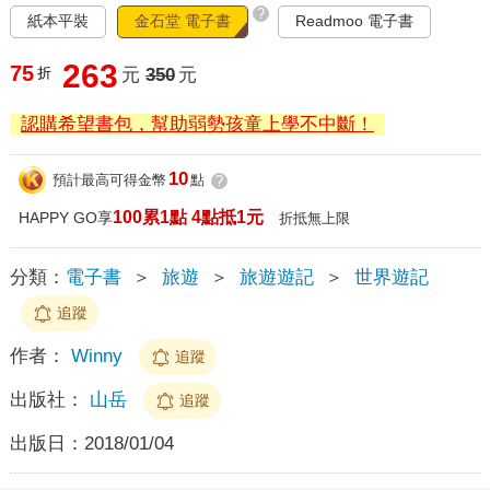
?
紙本平裝
金石堂 電子書
Readmoo 電子書
263
75
折
元
350
元
認購希望書包，幫助弱勢孩童上學不中斷！
10
預計最高可得金幣
點
?
100累1點 4點抵1元
HAPPY GO享
折抵無上限
分類：
電子書
＞
旅遊
＞
旅遊遊記
＞
世界遊記
追蹤
作者：
Winny
追蹤
出版社：
山岳
追蹤
出版日：
2018/01/04