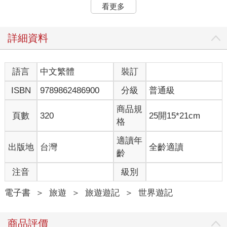
■一個好的背包
看更多
1.挑選像傳統行李箱一樣可以打開攤平的背包，不但能放在地上
找東西，相較於開口在上的登山背包方便許多。
詳細資料
2. 最好有放置筆電或是其他物品的隔層。
3. 背包須有「減壓腰帶」，才能平均分配背包重量，不會傷到肩
膀與背部。
語言
中文繁體
裝訂
4. 可收納腰帶與背袋，必要時可當行李袋託運。
ISBN
9789862486900
分級
普通級
5. 比較嬌小的女生要注意背負系統的長度，減壓腰帶的位置必須
在腰上而不是臀部，不然身體會受傷！
商品規
6. 選背包時也須考慮重量，我們的背包容量四十公升，重一．四
頁數
320
25開15*21cm
格
公斤。
適讀年
出版地
台灣
全齡適讀
■絕對不可缺的旅行收納袋！
齡
大小合宜的收納袋是打包必須品，不只能保持背包內部整潔，也
注音
級別
能輕易地把所有衣服壓縮到單一大小。收納袋內所有衣服都要用
捲的，才可有效減少體積。
電子書
＞
旅遊
＞
旅遊遊記
＞
世界遊記
■如何選擇保暖衣物？
商品評價