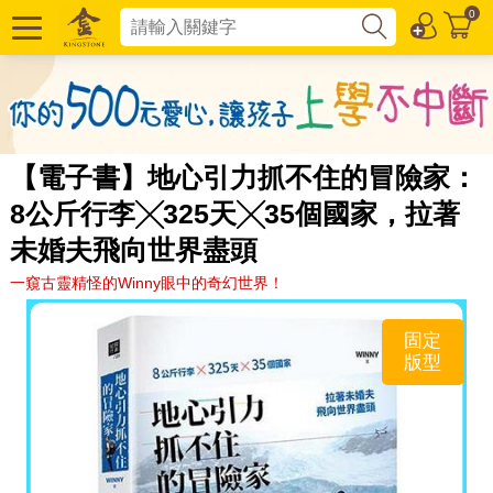
0
【電子書】地心引力抓不住的冒險家：
8公斤行李╳325天╳35個國家，拉著
未婚夫飛向世界盡頭
一窺古靈精怪的Winny眼中的奇幻世界！
固定
版型