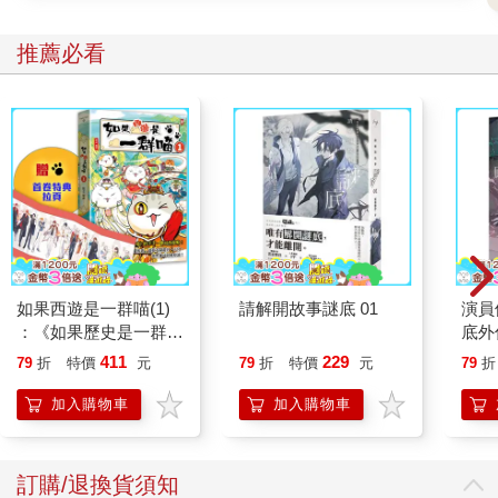
■鞋子該如何帶？
推薦必看
由於我們的行程安排了大量的健行，必須有一雙好的登山鞋。登
山鞋雖然不像登山靴一樣可以保護腳踝，但重量較輕，黑色的外
型在城市內穿搭也不會突兀。一般涼鞋方便在洗澡或晚上穿，不
會像登山涼鞋那麼重，女生可改帶塑膠平底鞋，去海邊或穿洋裝
時可搭配。
■絕不後悔的額外配件
[曬衣繩]八公斤衣物拿給旅館清洗很不划算，最好的方式就是每天
手洗、晾乾。
如果西遊是一群喵(1)
請解開故事謎底 01
演員
[輕量摺疊背包]觀光時不可能背個八公斤背包到處走，帶一個可收
：《如果歷史是一群
底外
納的背包，
喵》作者最新力作，附
411
229
79
折
特價
元
79
折
特價
元
79
折
在平常日使用。
【首卷特典】拉頁
加入購物車
加入購物車
[頭燈]露營時，半夜上廁所絕對會派上用場！
[速乾浴巾]青年旅舍可不會像旅館一樣提供浴巾唷！
訂購/退換貨須知