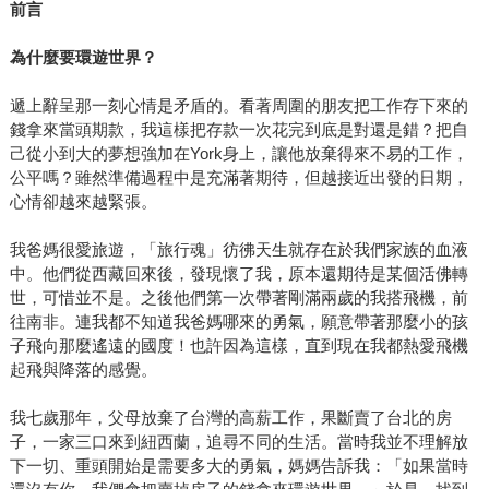
前言
為什麼要環遊世界？
遞上辭呈那一刻心情是矛盾的。看著周圍的朋友把工作存下來的
錢拿來當頭期款，我這樣把存款一次花完到底是對還是錯？把自
己從小到大的夢想強加在York身上，讓他放棄得來不易的工作，
公平嗎？雖然準備過程中是充滿著期待，但越接近出發的日期，
心情卻越來越緊張。
我爸媽很愛旅遊，「旅行魂」彷彿天生就存在於我們家族的血液
中。他們從西藏回來後，發現懷了我，原本還期待是某個活佛轉
世，可惜並不是。之後他們第一次帶著剛滿兩歲的我搭飛機，前
往南非。連我都不知道我爸媽哪來的勇氣，願意帶著那麼小的孩
子飛向那麼遙遠的國度！也許因為這樣，直到現在我都熱愛飛機
起飛與降落的感覺。
我七歲那年，父母放棄了台灣的高薪工作，果斷賣了台北的房
子，一家三口來到紐西蘭，追尋不同的生活。當時我並不理解放
下一切、重頭開始是需要多大的勇氣，媽媽告訴我：「如果當時