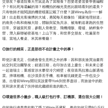
交朋友？修道院養天竺鼠是為了當糧食？想娶老婆需要學會編帽
子？有比死海還鹹的湖？相機拍的極光竟然比眼睛看到的還美？
只有牧師才能閱讀的機密檔案記載了什麼？讓Winny為你一一解
謎！出走觀光客擁擠的大城，勇闖每天都像拍「國家地理頻道」
的南美小島和南極大陸，體驗與鯊魚共泳、被海豹追著跑的生態
日常。穿越貧民窟，參觀人骨教堂、飛機殘骸、廢墟、納粹集中
營，潛入蘇聯祕密基地！上山下海，和世界交朋友，吃遍菜市
場、當地人餐桌、米其林餐廳！
◎
旅行的精采，正是那些不在計畫之中的事！
即使計畫充足，但總會發生意料之外的事：因和朋友搶買油畫而
結交到尼泊爾摯友；錯過日期，在印加古道上慶生；和未來公婆
一起遊瑞士；重感冒涉水攀登冷穴峭壁；夜宿喜馬拉雅山脈遇地
震。摔壞相機、在沙漠弄丟手機、租車被坑錢更是一件也沒少
過。出發前Winny開玩笑說要帶York到世界盡頭，而旅途中的歡
笑和淚水更成了扶持彼此繼續前進的動力。
◎
環遊世界小撇步，職人級打包行李、訂機票、選住宿大公開！
你的旅行魂蠢蠢欲動了嗎？Winny不藏私，教你如何只帶8公斤行