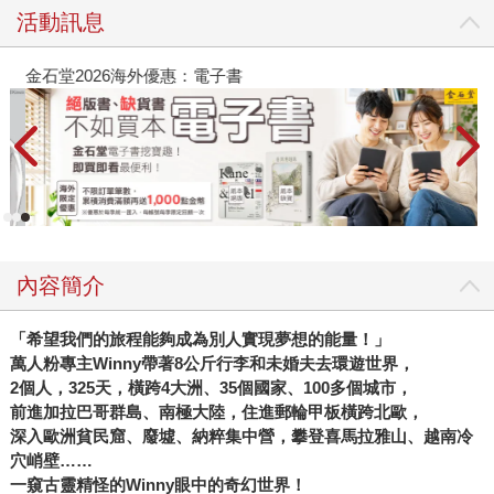
活動訊息
金石堂2026海外優惠：電子書
內容簡介
「希望我們的旅程能夠成為別人實現夢想的能量！」
萬人粉專主
Winny
帶著
8
公斤行李和未婚夫去環遊世界，
2
個人，
325
天，橫跨
4
大洲、
35
個國家、
100
多個城市，
前進加拉巴哥群島、南極大陸，住進郵輪甲板橫跨北歐，
深入歐洲貧民窟、廢墟、納粹集中營，攀登喜馬拉雅山、越南冷
穴峭壁
……
一窺古靈精怪的
Winny
眼中的奇幻世界！