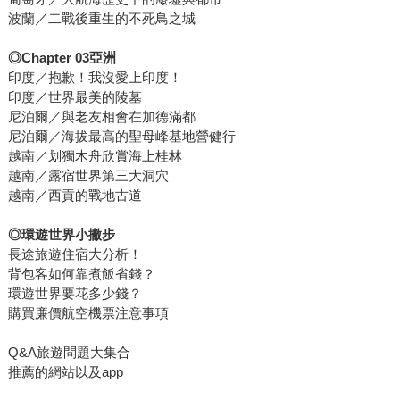
波蘭／二戰後重生的不死鳥之城
◎
Chapter 03
亞洲
印度／抱歉！我沒愛上印度！
印度／世界最美的陵墓
尼泊爾／與老友相會在加德滿都
尼泊爾／海拔最高的聖母峰基地營健行
越南／划獨木舟欣賞海上桂林
越南／露宿世界第三大洞穴
越南／西貢的戰地古道
◎
環遊世界小撇步
長途旅遊住宿大分析！
背包客如何靠煮飯省錢？
環遊世界要花多少錢？
購買廉價航空機票注意事項
Q&A旅遊問題大集合
推薦的網站以及app