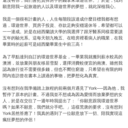
還沒有你，我們會把賣掉房子的錢拿來環遊世界。」於是，找到
願意陪我一起旅遊的人以及環遊世界的夢想，就此深植我心。
我是一個很有計畫的人，人生每階段該達成什麼目標我都有想
過，環遊世界、買房子投資、存款足夠安穩退休等，希望都可以
一一達成。於是在紐西蘭讀大學的我選擇了跟牙醫系同樣需要讀
五年的驗光系。這每天朝九晚五、在暗房裡看病人的職業，在我
畢業時的起薪可是紐西蘭畢業生中前三高！
為了早點達到自訂的環遊世界基金，一畢業我就搬到薪水較高的
澳洲，並放棄與朋友移居雪梨，選擇消費較便宜的南澳。雖然我
認為旅行並不需要很多錢，但也不嚮往窮遊，只希望在有限的時
間內造訪曾在書本上讀過的事物，把夢想化為真實。
沒有想到在我準備踏上旅程的前兩個月遇見了York──因為他，我
暫停了原本的計畫。不過我並不想成為因為愛情而放棄夢想的女
人，於是在交往了一週年時我提出了：「你願意跟我環遊世界
嗎？如果不願意，我們就分手吧。」這樣荒唐的要求，沒有想到
York居然答應了！我真的遇到了一位願意放下一切、陪我實現這
瘋狂夢想的伴侶！