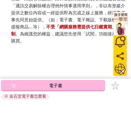
並解釋所有設備。我們的房間有兩張單人床，中間擺了一張書
「通訊交易解除權合理例外情事適用準則」，非以有形媒介
桌，上面的窗戶可以看到海洋；浴室雖然簡單但現代化，可以讓
提供之數位內容或一經提供即為完成之線上服務，經消費者
人舒適地使用。
事先同意始提供。（如：電子書、電子雜誌、下載版軟體、
船上的伙食是我們一整年吃過最好的食物。不管是早餐或午餐的
虛擬商品…等），
不受「網購服務需提供七日鑑賞期」的限
自助吧，還是晚餐的三道正式佳餚，都以呈現食物的原味來烹
制
。為維護您的權益，建議您先使用「試閱」功能後再付款
飪，食材種類多到我完全無法想像這艘船到底準備多少食物！各
購買。
國的起司與巧克力、藜麥沙拉、每晚不同肉類，沒有一餐重複；
而且擺盤方式精美，比有些高級餐廳還漂亮，常常讓我捨不得開
動。廚師是個年輕的北歐男孩，我們每晚進餐廳的第一件事就是
會拿到一碗主廚親手舀的湯。
船上沒有網路並沒有讓我覺得躁鬱，反而使我心情自然放鬆。很
多現代人都中了「手機毒」，這十天的「科技排毒」對我們來說
電子書
有益無害。唯一讓人痛苦的就是美食當前，卻因為暈船而無法下
※ 金石堂電子書怎麼看
嚥。第一天我以為不會暈船，所以沒吃藥，結果吐得唏哩嘩啦，
但船長卻說：「這種搖晃程度大約只有三十分，你們算是非常幸
運⋯⋯」我不禁佩服起在廚房工作的廚師與服務生，因為搖晃程
度可是連桌上物品都傾斜滑掉呢！他們卻能穩穩地出菜。
關於我們
門市查詢
分紅大聯盟
客服中心
■親愛的，我被南極海豹海豹追殺！