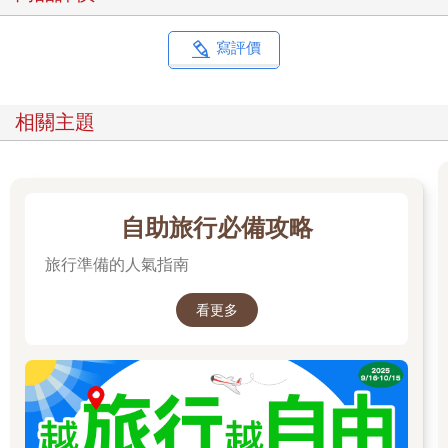
[最底層]內搭衣褲要能夠排汗，主要材質分聚酯纖維和羊毛。兩種
材質都蠻輕的，我們是各帶一件。
寫評價
聚酯纖維：能夠有效排汗，材質易乾，價錢比較便宜。缺點是體
味容易留在衣服上，需經常換洗。
羊毛：調節體溫，比較不會臭，但價位較高，比較難乾。
相關主題
[中間層]這層的衣物主要鎖住熱氣，因此可以多穿幾層。主要材質
分刷毛外套和羽絨外套。
刷毛外套：人造材質，速乾且能保持體溫，能稍微防水，就算下
小雨也不會馬上失溫，越厚越保暖，但相對較重，建議不要選太
自助旅行必備攻略
厚，畢竟真正冷的時候還是必須穿外層防風。
羽絨外套：普通材質使用鴨毛，鵝毛較貴，好的羽絨非常輕且保
旅行準備的人氣指南
暖，唯一的壞處就是碰到水後會失去保暖度，所以下雨時一定要
加防水外套。挑選羽絨外套可參考膨脹係數（Fill Power），即當
看更多
羽絨重量相同，在自然膨脹後的最小體積。膨脹系數越高，留住
的空氣越多，也越保暖。最好膨脹系數要在600以上。購買時也要
詢問羽絨比例，好的羽絨外套有95%羽絨，5%羽毛；差一點的可
能80%羽絨，20%羽毛。[外層]這層最值得投資，只要能夠防水，
自然也能防風。在許多天氣惡劣的狀況下，我都很慶幸買了一件
好的防水褲與外套！市面上有太多「防水外套」，但其實程度都