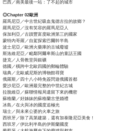
巴西／南美最後一站：了不起的城市
◎
Chapter 02
歐洲
羅馬尼亞／中古世紀吸血鬼德古拉的故鄉？
羅馬尼亞／沒有笑容的羅馬尼亞人
保加利亞／古蹟豐富度歐洲第三的國家
蒙特內哥羅／自駕探索巴爾幹半島
波士尼亞／歐洲火藥庫的古城廢墟
斯洛維尼亞／毗鄰阿爾卑斯山的童話王國
捷克／人骨教堂與銀礦
德國／橫跨中北歐四國的郵輪體驗
瑞典／北歐威尼斯的博物館尋寶
俄羅斯／四十八小時免簽閃遊俄國首都
愛沙尼亞／歐洲最完整的中世紀古城
拉脫維亞／蘇聯情報局遺留下來的機密
蘇格蘭／好姊妹的蘇格蘭古堡婚禮
冰島／在火與冰的國度追極光
瑞士／與未來公婆的火車之旅
西班牙／除了高第建築，還有加泰隆尼亞美食！
西班牙／伊比利半島的伊斯蘭國度
葡萄牙／大航海歷史下的廢墟與都市