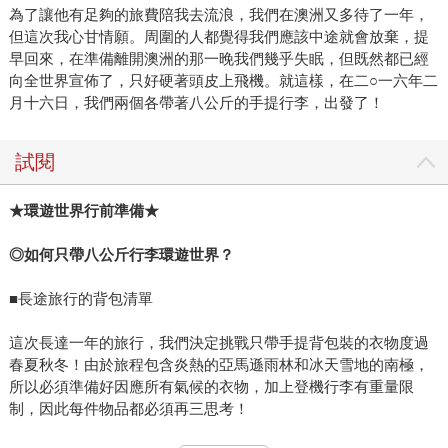
為了讓他有足夠的旅費陪我去流浪，我們在澳洲又多待了一年，
但這次我心甘情願。周圍的人都覺得我們應該中途就會放棄，提
早回來，在準備離開澳洲的那一晚我們幾乎失眠，但既然都已經
向全世界宣佈了，只好硬著頭皮上飛機。就這樣，在二○一六年二
月十六日，我們兩個各帶著八公斤的手提行李，出發了！
試閱
★環遊世界行前準備★
◎如何只帶八公斤行李環遊世界？
■長途旅行的背包清單
這次長達一年的旅行，我們決定挑戰只帶手提背包裝的衣物度過
春夏秋冬！由於旅程包含炎熱的亞馬遜雨林和冰天雪地的南極，
所以必須準備好因應所有氣候的衣物，加上登機行李有重量限
制，因此每件物品都必須再三思考！