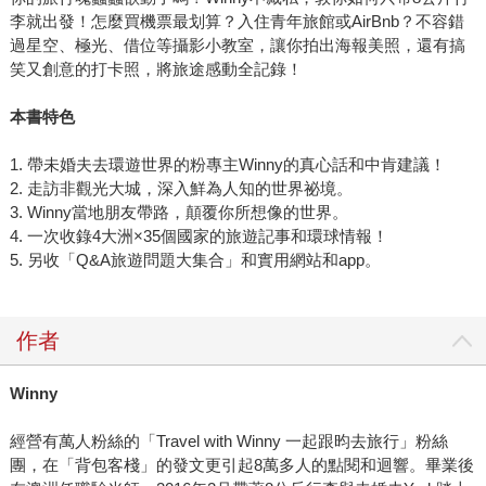
李就出發！怎麼買機票最划算？入住青年旅館或AirBnb？不容錯
過星空、極光、借位等攝影小教室，讓你拍出海報美照，還有搞
笑又創意的打卡照，將旅途感動全記錄！
本書特色
1. 帶未婚夫去環遊世界的粉專主Winny的真心話和中肯建議！
2. 走訪非觀光大城，深入鮮為人知的世界祕境。
3. Winny當地朋友帶路，顛覆你所想像的世界。
4. 一次收錄4大洲×35個國家的旅遊記事和環球情報！
5. 另收「Q&A旅遊問題大集合」和實用網站和app。
作者
Winny
經營有萬人粉絲的「Travel with Winny 一起跟昀去旅行」粉絲
團，在「背包客棧」的發文更引起8萬多人的點閱和迴響。畢業後