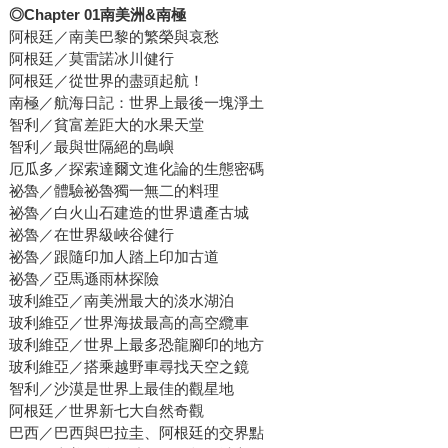
◎
Chapter 01
南美洲
&
南極
阿根廷／南美巴黎的繁榮與哀愁
阿根廷／莫雷諾冰川健行
阿根廷／從世界的盡頭起航！
南極／航海日記：世界上最後一塊淨土
智利／貧富差距大的水果天堂
智利／最與世隔絕的島嶼
厄瓜多／探索達爾文進化論的生態密碼
祕魯／體驗祕魯獨一無二的料理
祕魯／白火山石建造的世界遺產古城
祕魯／在世界級峽谷健行
祕魯／跟隨印加人踏上印加古道
祕魯／亞馬遜雨林探險
玻利維亞／南美洲最大的淡水湖泊
玻利維亞／世界海拔最高的高空纜車
玻利維亞／世界上最多恐龍腳印的地方
玻利維亞／搭乘越野車尋找天空之鏡
智利／沙漠是世界上最佳的觀星地
阿根廷／世界新七大自然奇觀
巴西／巴西與巴拉圭、阿根廷的交界點