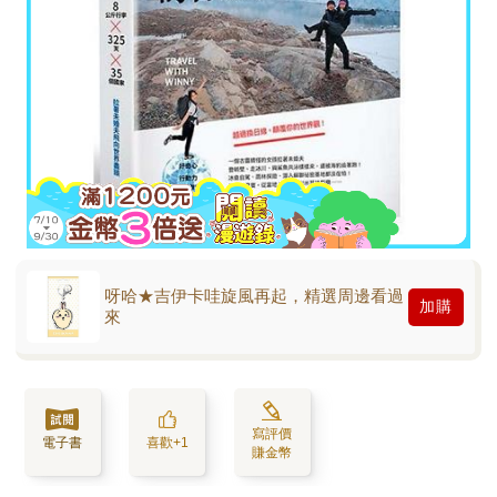
呀哈★吉伊卡哇旋風再起，精選周邊看過
加購
來
寫評價
電子書
喜歡+1
賺金幣