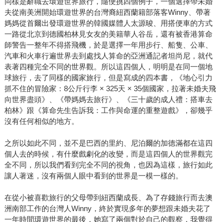
同樣是辭職去環遊世界旅行，隨便挑四個例子，一個選擇帶未婚
夫從南美洲開始環遊世界的台灣裔紐西蘭籍部落客Winny、帶著
媽媽從首爾出發環遊世界的韓國媒體人太源晙、用搭便車的方式
一路從北京到德國柏林見女友的美籍華人谷岳，還有被香港算命
師警告一整年不得搭飛機，於是選擇一年用步行、船隻、公車、
汽車和火車行遍世界去到處找人算命的亞洲通記者坦尚尼，就代
表著四種完全不同的世界觀。所以這四個人，明明是在同一個地
球旅行，去了同樣的國家旅行，但是寫成的四本書，《地心引力
抓不住的冒險家：8公斤行李 × 325天 × 35個國家，拉著未婚夫飛
向世界盡頭》、《帶媽媽去旅行》、《三十歲的成人禮：搭車去
柏林》跟《算命先生告訴我：工作與命運的重整遊戲》，卻幾乎
沒有任何相似的地方。
之所以如此不同，並不是巴西的里約、尼泊爾的加德滿都在這四
個人去的時候，有什麼戲劇化的改變，而是這四個人的世界觀完
全不同，所以我們看到完全不同的視角，也因為這樣，旅行如此
讓人著迷，沒有兩個人眼中看到的世界是一模一樣的。
在從小被喜歡旅行的父母帶到紐西蘭成長、為了存錢旅行而去澳
洲南部工作的台灣人Winny，終於實現多年的夢想跟未婚夫花了
一年時間環遊世界的最後，她寫了兩個對於自己的觀察，我覺得