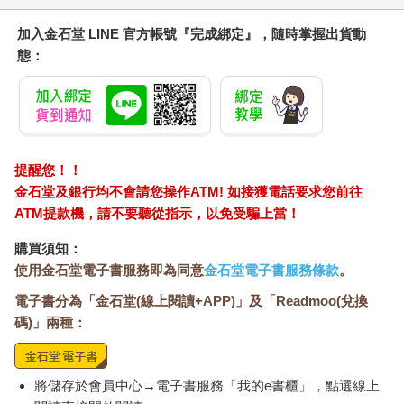
★南極★
加入金石堂 LINE 官方帳號『完成綁定』，隨時掌握出貨動
◎航海日記：世界上最後一塊淨土
態：
旅遊日期：2016/03/02～2016/03/11
【Winny畫重點】
提醒您！！
．南極是全世界第五大洲，擁有地球上最寒冷，最乾燥的氣候。
金石堂及銀行均不會請您操作ATM! 如接獲電話要求您前往
．南極旅遊季節是十一月至三月。
ATM提款機，請不要聽從指示，以免受騙上當！
．須通過全世界最險峻的德雷克海峽才能抵達南極大陸。
．一月能看到毛茸茸的企鵝寶寶，三月可以看到鯨魚。
購買須知：
使用金石堂電子書服務即為同意
金石堂電子書服務條款
。
「為什麼會想要來南極呢？」這是南極遊客最愛的寒暄話題。
「從小到大我就對南極有很大的憧憬。能夠來到這裡簡直是美夢
電子書分為「金石堂(線上閱讀+APP)」及「Readmoo(兌換
成真！」大多數人都這麼回答，但老實說，我們真正的理由絕對
碼)」兩種：
會讓話題冷場：當初只是想說好不容易來到南美洲，假如能買到
特價船票就來吧！一開始York還極力反對，「你真的要花我們全
年費用的五分之一，來看些冰山跟企鵝？要看企鵝，澳洲就有
將儲存於會員中心→電子書服務「我的e書櫃」，點選線上
了。」「你想想我們世界六大洲都去過了，南極是最後一洲，如