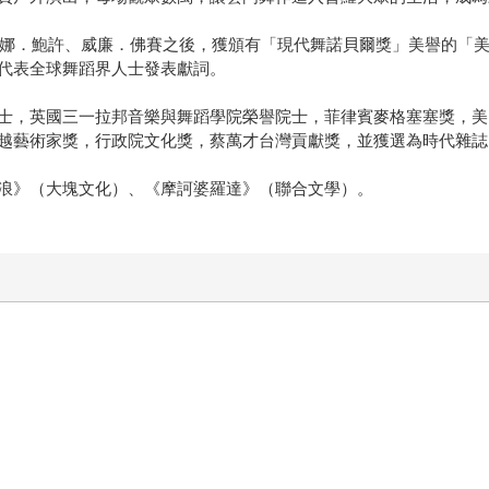
、碧娜．鮑許、威廉．佛賽之後，獲頒有「現代舞諾貝爾獎」美譽的「
代表全球舞蹈界人士發表獻詞。
士，英國三一拉邦音樂與舞蹈學院榮譽院士，菲律賓麥格塞塞獎，美
越藝術家獎，行政院文化獎，蔡萬才台灣貢獻獎，並獲選為時代雜誌
浪》（大塊文化）、《摩訶婆羅達》（聯合文學）。