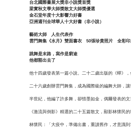
台北國際書展大獎非小說獎首獎
梁實秋文學大師獎散文大師獎優選
金石堂年度十大影響力好書
亞洲週刊全球華人十大好書（非小說）
藝術大師 人生代表作
雲門舞集《水月》雙面書衣 50張珍貴照片 全彩印
跳舞是末路，寫作是窮途
他都豁出去了
他十四歲發表第一篇小說。二十二歲出版的《蟬》，
二十六歲創辦雲門舞集，成為國際級的編舞大師，讓
半世紀，他編了許多舞，卻惜墨如金，偶爾發表的文
《激流與倒影》精選的二十五篇散文，顯影林懷民的
林懷民：「大疫中，準備出書，重讀舊作，才意識到