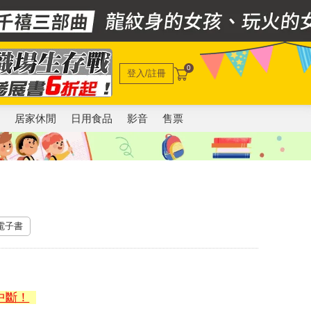
0
登入/註冊
電
居家休閒
日用食品
影音
售票
 電子書
中斷！