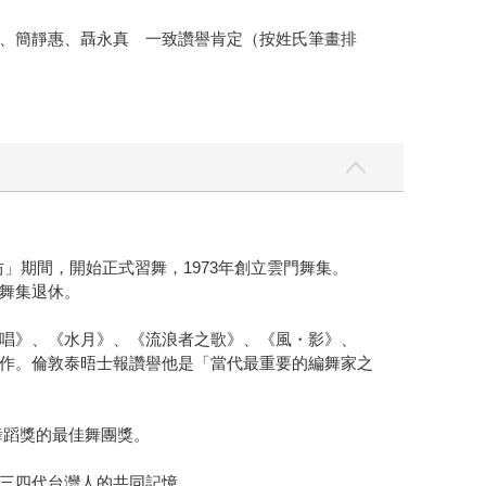
、簡靜惠、聶永真 一致讚譽肯定（按姓氏筆畫排
坊」期間，開始正式習舞，1973年創立雲門舞集。
門舞集退休。
唱》、《水月》、《流浪者之歌》、《風・影》、
作。倫敦泰晤士報讚譽他是「當代最重要的編舞家之
舞蹈獎的最佳舞團獎。
三四代台灣人的共同記憶。