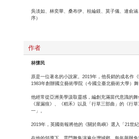
吳淡如、林奕華、桑布伊、桂綸鎂、莫子儀、連俞涵
序）
作者
林懷民
原是一位著名的小說家。2019年，他長銷的成名作《
1983年創辦國立藝術學院（今國立臺北藝術大學）舞
他經常從亞洲美學汲取靈感，編創充滿當代意識的舞
《屋漏痕》、《稻禾》以及「行草三部曲」的《行草
一」。
2019年，英國衛報將他的《關於島嶼》選入「21
在他的領導下，雲門舞集演遍台灣城鄉，每年舉辦免