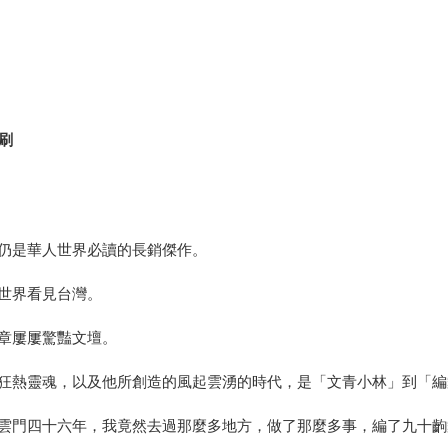
刷
仍是華人世界必讀的長銷傑作。
世界看見台灣。
章屢屢驚豔文壇。
狂熱靈魂，以及他所創造的風起雲湧的時代，是「文青小林」到「編
雲門四十六年，我竟然去過那麼多地方，做了那麼多事，編了九十齣