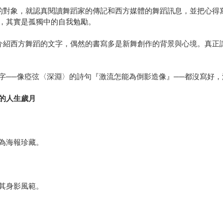
的對象，就認真閱讀舞蹈家的傳記和西方媒體的舞蹈訊息，並把心得
，其實是孤獨中的自我勉勵。
介紹西方舞蹈的文字，偶然的書寫多是新舞創作的背景與心境。真正
字──像瘂弦〈深淵〉的詩句『激流怎能為倒影造像』──都沒寫好
的人生歲月
為海報珍藏。
其身影風範。