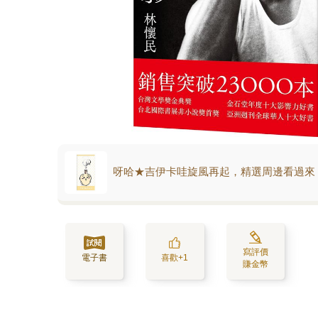
呀哈★吉伊卡哇旋風再起，精選周邊看過來
寫評價
電子書
喜歡+1
賺金幣