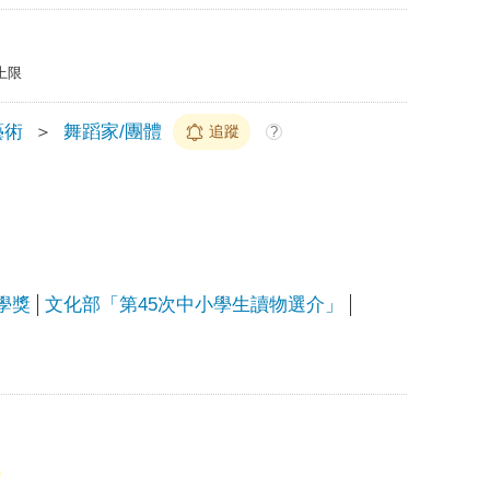
上限
藝術
＞
舞蹈家/團體
追蹤
?
學獎
文化部「第45次中小學生讀物選介」