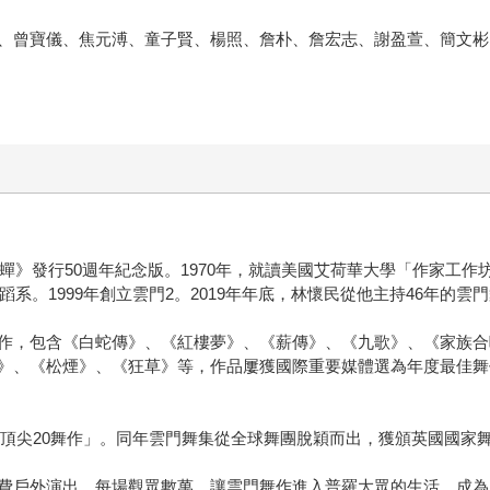
、曾寶儀、焦元溥、童子賢、楊照、詹朴、詹宏志、謝盈萱、簡文彬
蟬》發行50週年紀念版。1970年，就讀美國艾荷華大學「作家工作
蹈系。1999年創立雲門2。2019年年底，林懷民從他主持46年的雲
作，包含《白蛇傳》、《紅樓夢》、《薪傳》、《九歌》、《家族合
》、《松煙》、《狂草》等，作品屢獲國際重要媒體選為年度最佳舞
世紀頂尖20舞作」。同年雲門舞集從全球舞團脫穎而出，獲頒英國國家
費戶外演出，每場觀眾數萬，讓雲門舞作進入普羅大眾的生活，成為