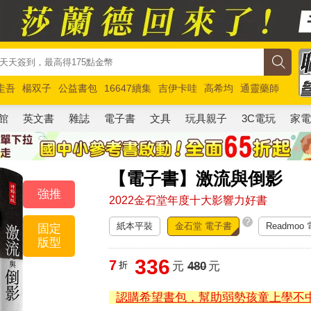
圭吾
楊双子
公益書包
16647續集
吉伊卡哇
高希均
通靈藥師
路邊攤新作
馬斯克
玩具總動員5
超慢跑
館
英文書
雜誌
電子書
文具
玩具親子
3C電玩
家
【電子書】激流與倒影
強推
2022金石堂年度十大影響力好書
?
紙本平裝
金石堂 電子書
Readmoo
固定
版型
336
7
折
元
480
元
認購希望書包，幫助弱勢孩童上學不