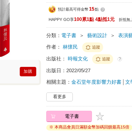
15
預計最高可得金幣
點
?
100累1點 4點抵1元
HAPPY GO享
折抵無
分類：
電子書
＞
藝術設計
＞
表演
作者：
林懷民
追蹤
出版社：
時報文化
追蹤
?
出版日：
2022/05/27
加購
相關主題：
金石堂年度影響力好書
文
看更多
電子書
※ 本商品會員日滿額金幣加碼回饋最高15倍