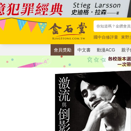
國中自修評量
東野
唯紅花綻放
奧德賽
會員獎勵
中文書
動漫ACG
親子