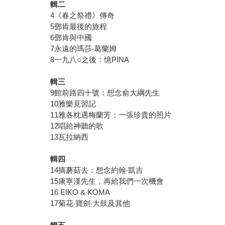
輯二
4《春之祭禮》傳奇
5鄧肯最後的旅程
6鄧肯與中國
7永遠的瑪莎‧葛蘭姆
8一九八○之後：憶PINA
輯三
9館前路四十號：想念俞大綱先生
10雅樂見習記
11雅各枕遇梅蘭芳：一張珍貴的照片
12唱給神聽的歌
13瓦拉納西
輯四
14摘蘑菇去：想念約翰‧凱吉
15康寧漢先生，再給我們一次機會
16 EIKO & KOMA
17菊花‧寶劍‧大鼓及其他