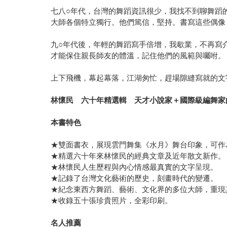
七八○年代，台灣的舞蹈資訊很少，我找不到聊舞蹈
大師各個特立獨行。他們篤信，堅持。書寫這些偶像
九○年代後，年輕的舞蹈寫手倍增，我歇業，不再寫
才能保住親長師友的體溫，記住他們的風範與囑咐。
上下飛機，幕起幕落，江湖匆忙，趕場隙縫寫就的文
林懷民 六十年精選輯 天才小說家＋國際級編舞家
本書特色
★雙面書衣，展現雲門舞集《水月》舞台印象，可作
★精選六十年來林懷民的經典文章及近年散文新作。
★林懷民人生歷程與內心情感最真實的文字呈現。
★記錄了台灣文化藝術的歷史，刻畫時代的變遷。
★紀念東西方舞蹈、藝術、文化界的多位大師，重現
★收錄五十張珍貴照片，全彩印刷。
名人推薦