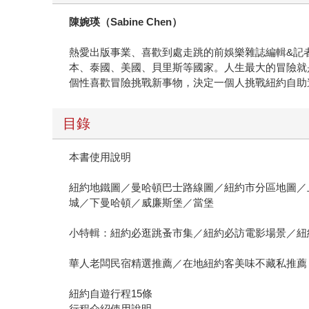
陳婉瑛（
Sabine Chen
）
熱愛出版事業、喜歡到處走跳的前娛樂雜誌編輯&記者
本、泰國、美國、貝里斯等國家。人生最大的冒險就
個性喜歡冒險挑戰新事物，決定一個人挑戰紐約自助
目錄
本書使用說明
紐約地鐵圖／曼哈頓巴士路線圖／紐約市分區地圖／
城／下曼哈頓／威廉斯堡／當堡
小特輯：紐約必逛跳蚤市集／紐約必訪電影場景／紐
華人老闆民宿精選推薦／在地紐約客美味不藏私推薦
紐約自遊行程15條
行程介紹使用說明