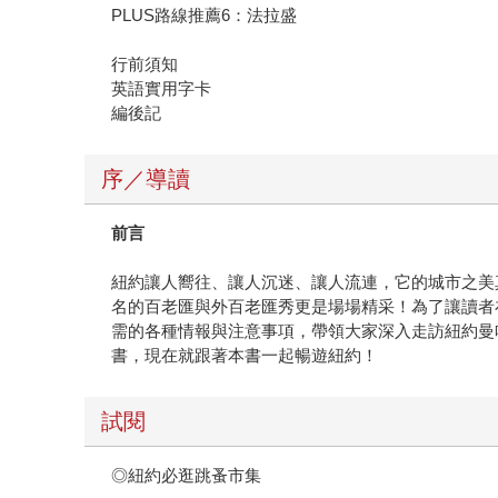
PLUS路線推薦6：法拉盛
行前須知
英語實用字卡
編後記
序／導讀
前言
紐約讓人嚮往、讓人沉迷、讓人流連，它的城市之美
名的百老匯與外百老匯秀更是場場精采！為了讓讀者
需的各種情報與注意事項，帶領大家深入走訪紐約曼
書，現在就跟著本書一起暢遊紐約！
試閱
◎紐約必逛跳蚤市集