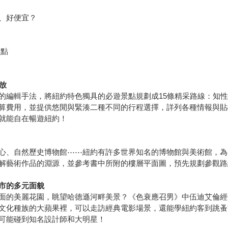
、好便宜？
景點
放
的編輯手法，將紐約特色獨具的必遊景點規劃成15條精采路線：知
算費用，並提供悠閒與緊湊二種不同的行程選擇，詳列各種情報與貼
就能自在暢遊紐約！
心、自然歷史博物館⋯⋯紐約有許多世界知名的博物館與美術館，為
解藝術作品的淵源，並參考書中所附的樓層平面圖，預先規劃參觀路
市的多元面貌
面的美麗花園，眺望哈德遜河畔美景？《色衰應召男》中伍迪艾倫經
文化種族的大蘋果裡，可以走訪經典電影場景，還能學紐約客到跳蚤
可能碰到知名設計師和大明星！