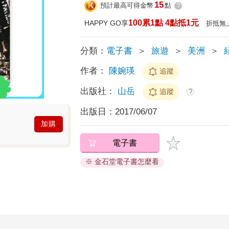
15
預計最高可得金幣
點
?
100累1點 4點抵1元
HAPPY GO享
折抵無
分類：
電子書
＞
旅遊
＞
美洲
＞
作者：
陳婉瑛
追蹤
出版社：
山岳
追蹤
?
出版日：
2017/06/07
加購
電子書
※ 金石堂電子書怎麼看