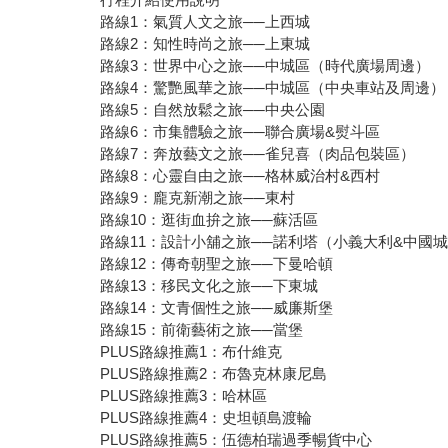
路線1：氣質人文之旅──上西城
路線2：知性時尚之旅──上東城
路線3：世界中心之旅──中城區（時代廣場周邊）
路線4：驚艷風華之旅──中城區（中央車站及周邊）
路線5：自然放鬆之旅──中央公園
路線6：市集體驗之旅──聯合廣場&熨斗區
路線7：奔放藝文之旅──雀兒喜（肉品包裝區）
路線8：心靈自由之旅──格林威治村&西村
路線9：龐克新潮之旅──東村
路線10：逛街血拚之旅──蘇活區
路線11：設計小舖之旅──諾利塔（小義大利&中國
路線12：傳奇朝聖之旅──下曼哈頓
路線13：移民文化之旅──下東城
路線14：文青個性之旅──威廉斯堡
路線15：前衛藝術之旅──當堡
PLUS路線推薦1：布什維克
PLUS路線推薦2：布魯克林康尼島
PLUS路線推薦3：哈林區
PLUS路線推薦4：史坦頓島渡輪
PLUS路線推薦5：伍德柏瑞過季暢貨中心