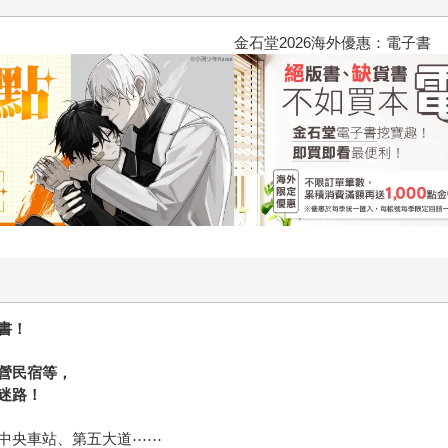
2026金石堂暑假漫博〈你好，我
書！
營民宿等，
迷路！
中央車站、第五大道⋯⋯