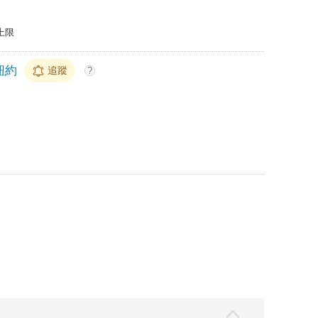
上限
紐約
追蹤
?