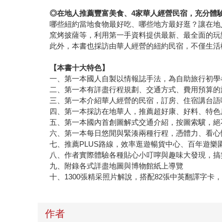
◎
在地人推薦豐富美食、
4
家華人經營民宿，充分體
哪些紐約當地食物最好吃、哪些地方最好逛？讓在地
窯烤披薩等，利用第一手資料提供最新、最全面的玩
此外，本書也採訪由華人經營的紐約民宿，不僅生活
【本書十大特色】
一、第一本國人自製以情報誌手法，為自助旅行初學
二、第一本有詳盡行程規劃、交通方式、費用預算的
三、第一本介紹華人經營的民宿，訂房、住宿講台語
四、第一本採訪在地華人，推薦超好康、好料、特色
五、第一本國內首創圖解式交通介紹，按圖索驥，絕
六、第一本每日悠閒與緊湊兩種行程，憑體力、看心
七、推薦PLUS路線，效率逛遊暢貨中心、百年遊樂
八、作者實際體驗各種貼心小叮嚀與趣味大發現，搞
九、附錄各式詳盡地圖與博物館紙上導覽
十、1300張精采照片解說，搭配82張中英翻譯字卡
作者