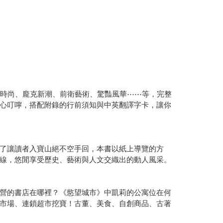
性時尚、龐克新潮、前衛藝術、驚豔風華⋯⋯等，完整
心叮嚀，搭配附錄的行前須知與中英翻譯字卡，讓你
了讓讀者入寶山絕不空手回，本書以紙上導覽的方
線，悠閒享受歷史、藝術與人文交織出的動人風采。
營的書店在哪裡？《慾望城市》中凱莉的公寓位在何
市場、連鎖超市挖寶！古董、美食、自創商品、古著