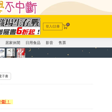
0
登入/註冊
電
居家休閒
日用食品
影音
售票
 電子書
中斷！