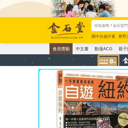
國中自修評量
東野
唯紅花綻放
奧德賽
會員獎勵
中文書
動漫ACG
親子