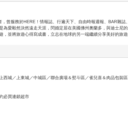
，曾服務於HERE！情報誌、行遍天下、自由時報週報、BAR雜誌
是為愛毅然決然遠走天涯，閃婚定居在美國佛州奧蘭多，與迪士尼的
遊，並將旅遊心得寫成書，立志在地球的另一端繼續分享美好的旅遊
上西城／上東城／中城區／聯合廣場＆熨斗區／雀兒喜＆肉品包裝區
約必買連鎖超市