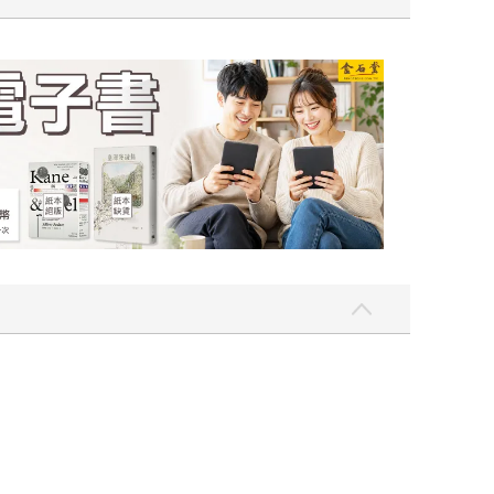
吃一點〉第二波
金石堂2026海