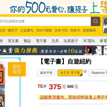
圭吾
楊双子
公益書包
16647續集
吉伊卡哇
高希均
通靈藥師
路邊攤新作
馬斯克
玩具總動員5
超慢跑
館
英文書
雜誌
電子書
文具
玩具親子
3C電玩
家
【電子書】自遊紐約
固定
版型
?
紙本平裝
金石堂 電子書
Readmoo
375
75
折
元
500
元
認購希望書包，幫助弱勢孩童上學不