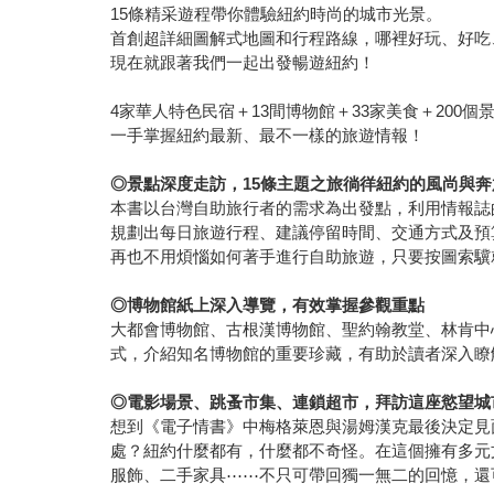
15條精采遊程帶你體驗紐約時尚的城市光景。
首創超詳細圖解式地圖和行程路線，哪裡好玩、好吃
現在就跟著我們一起出發暢遊紐約！
4家華人特色民宿＋13間博物館＋33家美食＋200個
一手掌握紐約最新、最不一樣的旅遊情報！
◎
景點深度走訪，
15
條主題之旅徜徉紐約的風尚與奔
本書以台灣自助旅行者的需求為出發點，利用情報誌
規劃出每日旅遊行程、建議停留時間、交通方式及預
再也不用煩惱如何著手進行自助旅遊，只要按圖索驥
◎
博物館紙上深入導覽，有效掌握參觀重點
大都會博物館、古根漢博物館、聖約翰教堂、林肯中
式，介紹知名博物館的重要珍藏，有助於讀者深入瞭
◎
電影場景、跳蚤市集、連鎖超市，拜訪這座慾望城
想到《電子情書》中梅格萊恩與湯姆漢克最後決定見
處？紐約什麼都有，什麼都不奇怪。在這個擁有多元
服飾、二手家具⋯⋯不只可帶回獨一無二的回憶，還