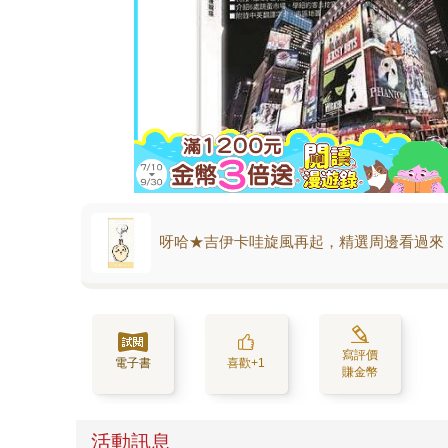
呀哈★吉伊卡哇旋風再起，精選周邊看過來
寫評價
電子書
喜歡+1
賺金幣
活動訊息