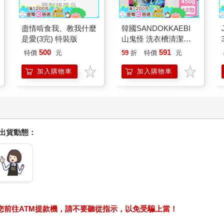
盡情啃食我、教我什麼
韓國SANDOKKAEBI
是愛(3完) 特裝版
山鬼怪 洗衣槽清潔劑
450公克-10包組
500
591
特價
元
59
折
特價
元
加入購物車
加入購物車
握出貨動態：
求您前往ATM提款機，請不要聽從指示，以免受騙上當！