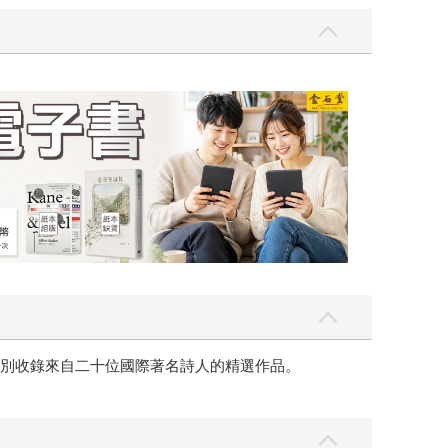
吃一點〉第二波
金石堂2026海
，分別收錄來自二十位國際著名詩人的精選作品。