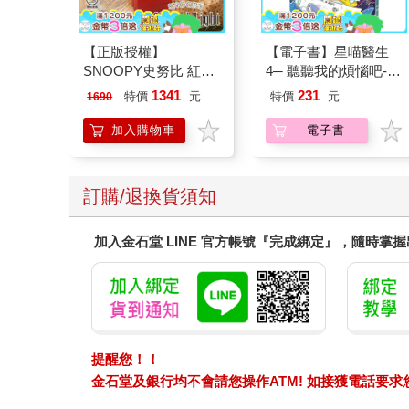
【正版授權】
【電子書】星喵醫生
SNOOPY史努比 紅屋
4─ 聽聽我的煩惱吧-假
造型聲控燈 夜燈 氣氛
期挑戰
1341
231
特價
元
特價
元
1690
燈
加入購物車
電子書
訂購/退換貨須知
加入金石堂 LINE 官方帳號『完成綁定』，隨時掌
提醒您！！
金石堂及銀行均不會請您操作ATM! 如接獲電話要