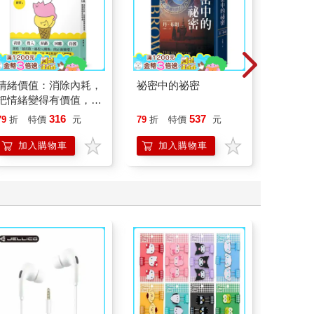
情緒價值：消除內耗，
祕密中的祕密
一本書
把情緒變得有價值，跟
【漫畫
誰都能自在相處
行動」
316
537
79
折
特價
元
79
折
特價
元
79
折
開關，
「行動
加入購物車
加入購物車
加
學方法