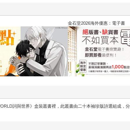
2026金石堂暑假漫博〈你好，我
E WORLD詞與世界》盒裝叢書裡，此叢書由二十本袖珍版詩選組成