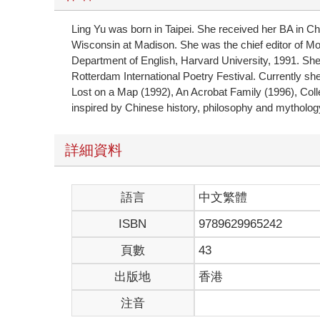
Ling Yu was born in Taipei. She received her BA in C
Wisconsin at Madison. She was the chief editor of Mo
Department of English, Harvard University, 1991. She 
Rotterdam International Poetry Festival. Currently sh
Lost on a Map (1992), An Acrobat Family (1996), Coll
inspired by Chinese history, philosophy and mytholog
詳細資料
語言
中文繁體
ISBN
9789629965242
頁數
43
出版地
香港
注音