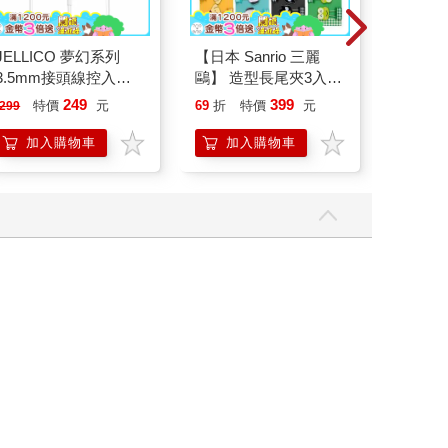
JELLICO 夢幻系列
【日本 Sanrio 三麗
【日本 S
3.5mm接頭線控入耳
鷗】 造型長尾夾3入組
鷗】 
式耳機 JEE-X12-WT
(8款可選) 凱蒂貓 Hello
(8款可選
249
399
特價
元
69
折
特價
元
69
折
299
Kitty 庫洛米 布丁狗 酷
Kitty
企鵝
企鵝
加入購物車
加入購物車
加