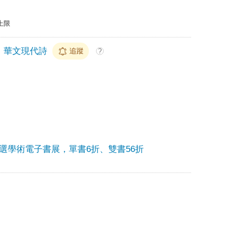
上限
華文現代詩
追蹤
?
選學術電子書展，單書6折、雙書56折