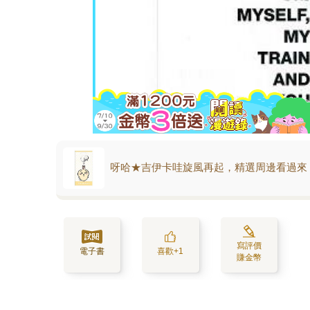
呀哈★吉伊卡哇旋風再起，精選周邊看過來
寫評價
電子書
喜歡+1
賺金幣