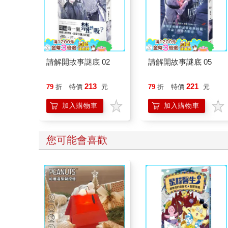
請解開故事謎底 02
請解開故事謎底 05
213
221
79
折
特價
元
79
折
特價
元
加入購物車
加入購物車
您可能會喜歡