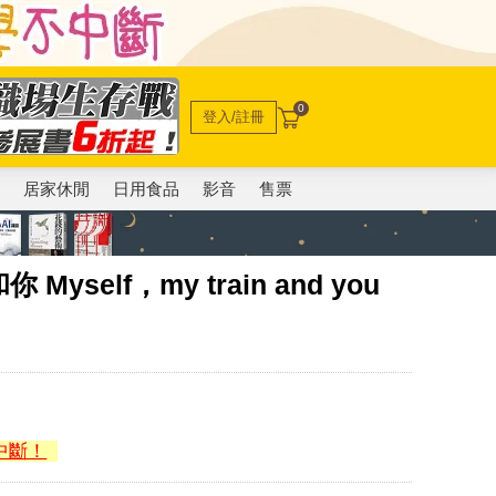
0
登入/註冊
電
居家休閒
日用食品
影音
售票
self，my train and you
中斷！