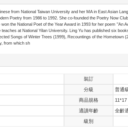
hinese from National Taiwan University and her MA in East Asian Lang
dern Poetry from 1986 to 1992. She co-founded the Poetry Now Club i
won the National Poet of the Year Award in 1993 for her poem ’’An Acr
e teaches at National Yilan University. Ling Yu has published six boo
ected Songs of Winter Trees (1999), Recountings of the Hometown (20
y, from which sh
裝訂
分級
普通
商品規格
11*17
適讀年齡
全齡
級別