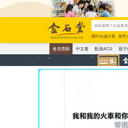
國中自修評量
東野
唯紅花綻放
奧德賽
會員獎勵
中文書
動漫ACG
親子