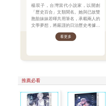
獎後，再奪【國際布克
楊双子，台灣當代小說家，以開創
「歷史百合」文類聞名。她與已故雙
獎】
胞胎妹妹若暉共用筆名，承載兩人的
文學夢想，將嚴謹的日治歷史考據融
入女性同性情誼。其長篇小說《臺灣
看更多
漫遊錄》透過鐵道旅行與地道美食探
討文化階級，英譯本陸續斬獲美國國
家圖書獎與英國國際布克獎，寫下華
語文學歷史新紀錄，成功讓世界聽見
台灣的身世。
推薦必看