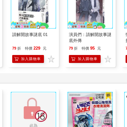
請解開故事謎底 01
演員們：請解開故事謎
底外傳
229
95
79
折
特價
元
79
折
特價
元
加入購物車
加入購物車