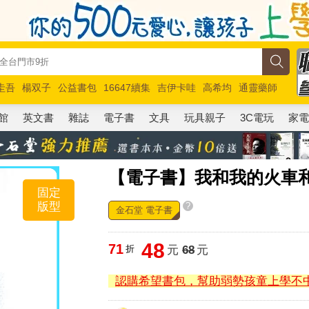
圭吾
楊双子
公益書包
16647續集
吉伊卡哇
高希均
通靈藥師
路邊攤新作
馬斯克
玩具總動員5
超慢跑
館
英文書
雜誌
電子書
文具
玩具親子
3C電玩
家
【電子書】我和我的火車和你 My
固定
版型
?
金石堂 電子書
48
71
折
元
68
元
認購希望書包，幫助弱勢孩童上學不