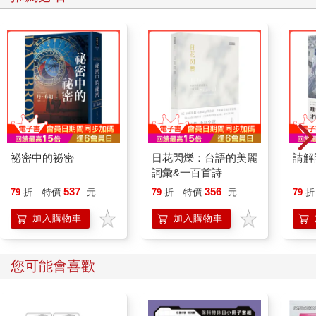
祕密中的祕密
日花閃爍：台語的美麗
請解
詞彙&一百首詩
537
356
79
折
特價
元
79
折
特價
元
79
折
加入購物車
加入購物車
您可能會喜歡