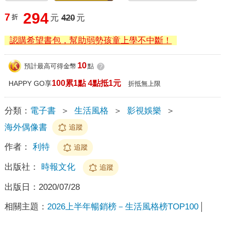
294
7
折
元
420
元
認購希望書包，幫助弱勢孩童上學不中斷！
10
預計最高可得金幣
點
?
100累1點 4點抵1元
HAPPY GO享
折抵無上限
分類：
電子書
＞
生活風格
＞
影視娛樂
＞
海外偶像書
追蹤
作者：
利特
追蹤
出版社：
時報文化
追蹤
出版日：
2020/07/28
相關主題：
2026上半年暢銷榜－生活風格榜TOP100