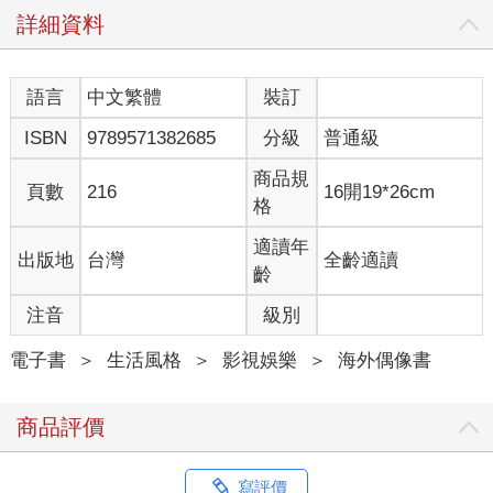
詳細資料
語言
中文繁體
裝訂
ISBN
9789571382685
分級
普通級
商品規
頁數
216
16開19*26cm
格
適讀年
出版地
台灣
全齡適讀
齡
注音
級別
電子書
＞
生活風格
＞
影視娛樂
＞
海外偶像書
商品評價
寫評價