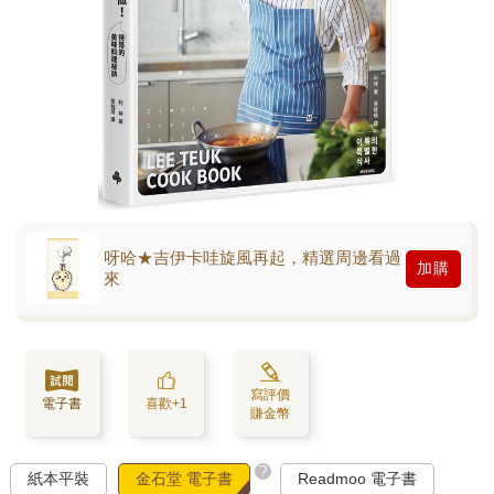
呀哈★吉伊卡哇旋風再起，精選周邊看過
加購
來
寫評價
電子書
喜歡+1
賺金幣
?
紙本平裝
金石堂 電子書
Readmoo 電子書