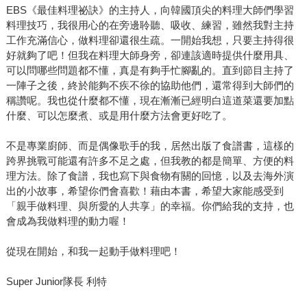
EBS《最佳料理祕訣》的主持人，向韓國頂尖的料理大師們學習
料理技巧，我很用心的在旁邊聆聽、吸收、練習，雖然我對主持
工作充滿信心，做料理卻還很生疏。一開始我想，只要主持得很
好就夠了吧！但我在料理大師身旁，卻連該適時提供什麼用具、
可以問哪些問題都不懂，真是有夠手忙腳亂的。直到節目主持了
一陣子之後，終於能夠不疾不徐的協助他們，還常得到大師們的
稱讚呢。我也從什麼都不懂，現在漸漸已經明白這道菜還要加點
什麼、可以怎麼煮、或是用什麼方法會更好吃了。
不是專業廚師、而是偶像歌手的我，居然出版了食譜書，這樣的
跨界挑戰可能還有許多不足之處，但我教的都是簡單、方便的料
理方法。除了食譜，我也寫下與食物有關的回憶，以及去海外演
出的小故事，希望你們會喜歡！藉由本書，希望大家能感受到
「親手做料理、與所愛的人共享」的幸福。你們給我的支持，也
會成為我做料理的動力喔！
從現在開始，和我一起動手做料理吧！
Super Junior隊長 利特