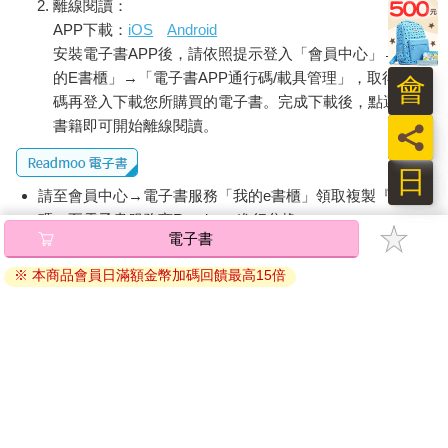
離線閱讀：
APP下載：
iOS
Android
安裝電子書APP後，請依照提示登入「會員中心」→「我
的E書櫃」→「電子書APP通行碼/載具管理」，取得通行
會
碼再登入下載您所購買的電子書。完成下載後，點選任一
書籍即可開始離線閱讀。
員
日
請至會員中心→電子書服務「我的e書櫃」領取複製『兌換
碼』至電子書服務商Readmoo進行兌換。
電子書
退換貨須知：
※ 本商品會員日滿額金幣加碼回饋最高15倍
因版權保護，您在金石堂所購買的電子書僅能以金石堂專屬
的閱讀軟體開啟閱讀，無法以其他閱讀器或直接下載檔案。
依據「消費者保護法」第19條及行政院消費者保護處公告之
「通訊交易解除權合理例外情事適用準則」，非以有形媒介
提供之數位內容或一經提供即為完成之線上服務，經消費者
事先同意始提供。（如：電子書、電子雜誌、下載版軟體、
虛擬商品…等），
不受「網購服務需提供七日鑑賞期」的限
制
。為維護您的權益，建議您先使用「試閱」功能後再付款