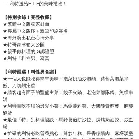
──利特送給E.L.F的美味禮物！
【特別收錄！完整收藏】
★繁體中文版獨家封面
★專屬中文版序＋親筆印刷簽名
★海外演出私密心情分享
★特哥家冰箱大公開
★親手做料理的IG認證照
★利特「料性男」寫真
【利特嚴選！料性男食譜】
★一個人也能吃得簡單美味：泡菜奶油炒泡麵、蘿蔔葉泡菜拌
飯、刀切麵疙瘩
★請客超有面子的豐盛主菜：餃子火鍋、老泡菜部隊鍋、魚糕串
湯
★利特百吃不膩的最愛小菜：馬鈴薯雜菜、大醬醃紫蘇葉、麻藥
醃蛋
★最佳「特」別料理祕訣：馬鈴薯煎餅沙拉、焗烤奶油餃、炒血
腸
★忙碌的利特必吃營養點心：辣炒年糕、果香糖醋肉、麻糬漢堡