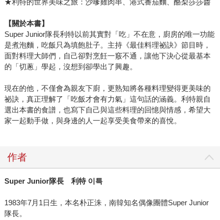
★利特的世界美味之旅：沙嗲雞肉串、港式番茄麵、酪梨莎莎醬
【關於本書】
Super Junior隊長利特以前其實對「吃」不在意，廚房的唯一功能
是煮泡麵，吃飯只為填飽肚子。主持《最佳料理祕訣》節目時，
面對料理大師們，自己卻對烹飪一竅不通，讓他下決心從最基本
的「切蔥」學起，沒想到卻學出了興趣。
現在的他，不僅會為親友下廚，更熟知將各種料理變得更美味的
祕訣，真正理解了「吃飯才會有力氣」這句話的涵義。利特親自
選出本書的食譜，也寫下自己與這些料理的回憶與情感，希望大
家一起動手做，與身邊的人一起享受美食帶來的喜悅。
作者
Super Junior
隊長 利特
이특
1983年7月1日生，本名朴正洙，南韓知名偶像團體Super Junior
隊長。