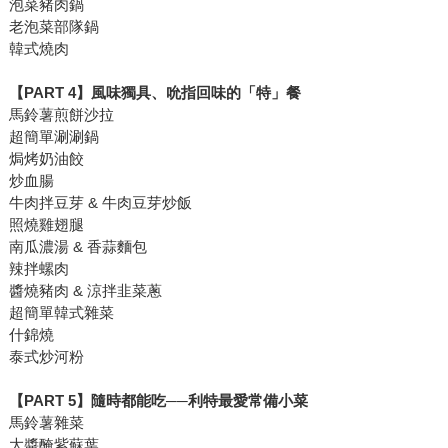
泡菜豬肉鍋
老泡菜部隊鍋
韓式燒肉
【PART 4】風味獨具、吮指回味的「特」餐
馬鈴薯煎餅沙拉
超簡單涮涮鍋
焗烤奶油餃
炒血腸
牛肉拌豆芽 & 牛肉豆芽炒飯
照燒雞翅腿
南瓜濃湯 & 香蒜麵包
辣拌螺肉
醬燒豬肉 & 涼拌韭菜蔥
超簡單韓式雜菜
什錦燒
泰式炒河粉
【PART 5】隨時都能吃──利特最愛常備小菜
馬鈴薯雜菜
大醬醃紫蘇葉