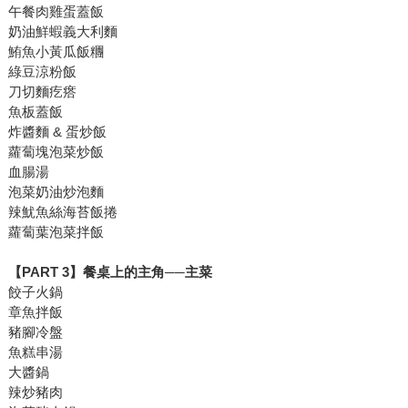
午餐肉雞蛋蓋飯
奶油鮮蝦義大利麵
鮪魚小黃瓜飯糰
綠豆涼粉飯
刀切麵疙瘩
魚板蓋飯
炸醬麵 & 蛋炒飯
蘿蔔塊泡菜炒飯
血腸湯
泡菜奶油炒泡麵
辣魷魚絲海苔飯捲
蘿蔔葉泡菜拌飯
【PART 3】餐桌上的主角──主菜
餃子火鍋
章魚拌飯
豬腳冷盤
魚糕串湯
大醬鍋
辣炒豬肉