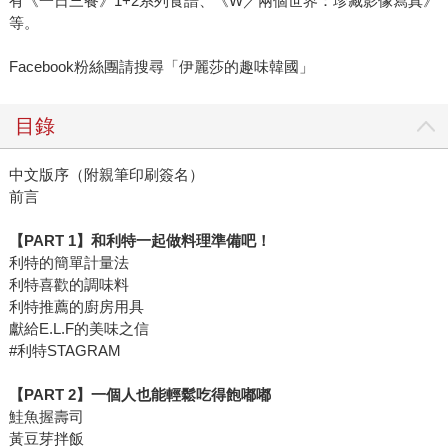
有《一日三餐》1+2系列食譜、《W／兩個世界：珍藏影像寫真》
等。
Facebook粉絲團請搜尋「伊麗莎的趣味韓國」
目錄
中文版序（附親筆印刷簽名）
前言
【PART 1】和利特一起做料理準備吧！
利特的簡單計量法
利特喜歡的調味料
利特推薦的廚房用具
獻給E.L.F的美味之信
#利特STAGRAM
【PART 2】一個人也能輕鬆吃得飽嘟嘟
鮭魚握壽司
黃豆芽拌飯