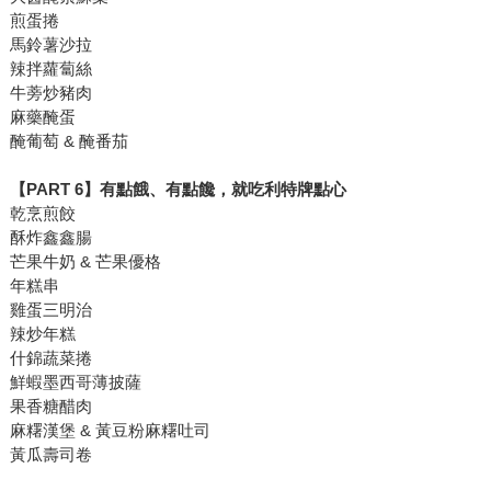
煎蛋捲
馬鈴薯沙拉
辣拌蘿蔔絲
牛蒡炒豬肉
麻藥醃蛋
醃葡萄 & 醃番茄
【PART 6】有點餓、有點饞，就吃利特牌點心
乾烹煎餃
酥炸鑫鑫腸
芒果牛奶 & 芒果優格
年糕串
雞蛋三明治
辣炒年糕
什錦蔬菜捲
鮮蝦墨西哥薄披薩
果香糖醋肉
麻糬漢堡 & 黃豆粉麻糬吐司
黃瓜壽司卷