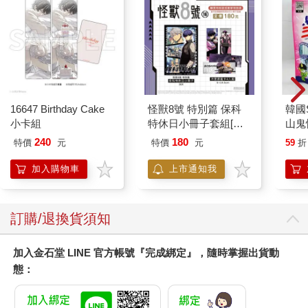
16647 Birthday Cake
怪獸8號 特別篇 保科
韓國S
小卡組
特休日小冊子套組[限
山鬼
加購]
450
240
180
特價
元
特價
元
59
折
加入購物車
上市通知我
訂購/退換貨須知
加入金石堂 LINE 官方帳號『完成綁定』，隨時掌握出貨動
態：