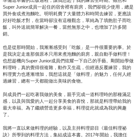
準備這本書的出版過程，讓我想起了我的練習生時期。雖然和
Super Junior成員一起住的宿舍裡有廚房，我們卻很少使用，總是
買外食或煮泡麵吃。明明耗費了大量體力和時間去練習，更應該
好好吃飯才對，在當時卻沒有這種觀念，單純為了填飽肚子而吃
飯，叫外送就簡單解決一餐，當然無形之中，也增加了許多開
銷。
也是從那時開始，我漸漸感受到「吃飯」是一件很重要的事。於
是我決定走進那個原本只用來煮泡麵的廚房，親自動手做料理！
也想趁機向Super Junior成員們炫耀一下自己的手藝。剛開始學做
料理時，真的覺得很複雜，動作又生疏，但經過反覆練習，我的
料理實力也逐漸增加，我想這就是「做料理」的魅力，任何人經
過練習，總有一天都能做出美味的食物。
與成員們一起吃著我做的美食，親手完成一道料理時的那種滿足
感，以及與我愛的人一起分享美食的喜悅，那就是料理帶給我的
最大幸福。為了繼續營造更多幸福，料理從此就成為我的興趣
了。
我將一直以來做料理的經驗，以及主持料理節目《最佳料理祕
訣》所學到的料理方法，集結成這本書。2017年開始，我擔任