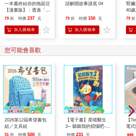
一本書終結你的拖延症
請解開故事謎底 04
腎臟
【漫畫版】：透過「小
40
行動」打開大腦的行動
就告
237
150
79
折
特價
元
79
折
特價
元
79
折
開關，懶人也能變身
「行動派」的37個科
加入購物車
加入購物車
學方法
您可能會喜歡
2026第12屆希望書包
【電子書】星喵醫生
【T
組／文具組
3─ 聽聽我的煩惱吧-實
電式
現自我
500
231
51
折
特價
元
特價
元
690