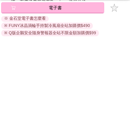
碼』至電子書服務商Readmoo進行兌換。
電子書
退換貨須知：
※ 金石堂電子書怎麼看
因版權保護，您在金石堂所購買的電子書僅能以金石堂專屬
※ FUNY冰晶渦輪手持製冷風扇全站加購價$490
的閱讀軟體開啟閱讀，無法以其他閱讀器或直接下載檔案。
依據「消費者保護法」第19條及行政院消費者保護處公告之
※ Q版企鵝安全隨身警報器全站不限金額加購價$99
「通訊交易解除權合理例外情事適用準則」，非以有形媒介
提供之數位內容或一經提供即為完成之線上服務，經消費者
事先同意始提供。（如：電子書、電子雜誌、下載版軟體、
虛擬商品…等），
不受「網購服務需提供七日鑑賞期」的限
制
。為維護您的權益，建議您先使用「試閱」功能後再付款
購買。