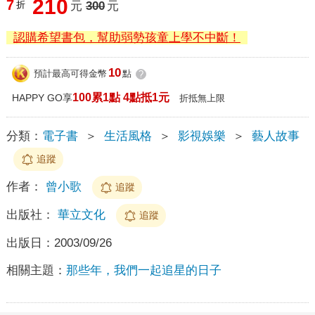
210
7
折
元
300
元
認購希望書包，幫助弱勢孩童上學不中斷！
10
預計最高可得金幣
點
?
100累1點 4點抵1元
HAPPY GO享
折抵無上限
分類：
電子書
＞
生活風格
＞
影視娛樂
＞
藝人故事
追蹤
作者：
曾小歌
追蹤
出版社：
華立文化
追蹤
出版日：
2003/09/26
相關主題：
那些年，我們一起追星的日子