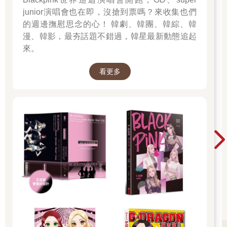
junior演唱會也在即，沒搶到票嗎？來收集也們
的週邊撫慰思念的心！ 韓劇、韓團、韓綜、韓
漫、韓影，最夯話題不錯過，韓星最新動態追起
來。
看更多