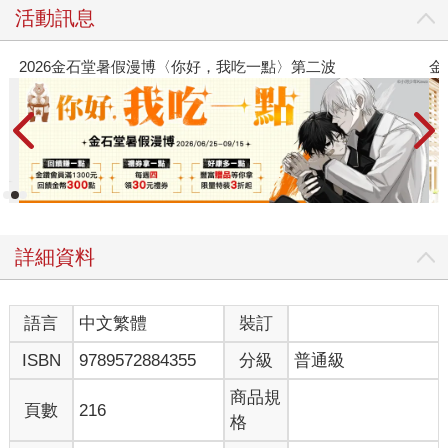
活動訊息
漫博〈你好，我吃一點〉第二波
金石堂2026海外優惠：電
詳細資料
語言
中文繁體
裝訂
ISBN
9789572884355
分級
普通級
商品規
頁數
216
格