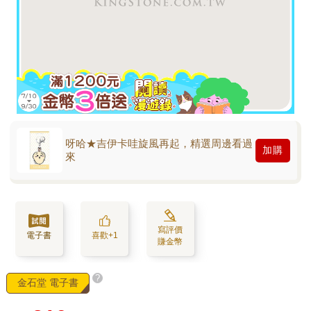
呀哈★吉伊卡哇旋風再起，精選周邊看過
加購
來
寫評價
電子書
喜歡+1
賺金幣
?
金石堂 電子書