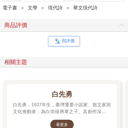
電子書
＞
文學
＞
現代詩
＞
華文現代詩
商品評價
寫評價
相關主題
白先勇
白先勇，1937年生，臺灣重要小說家、散文家與
文化推動者，為白崇禧將軍之子。其創作深受中
西文學滋養，文字典雅細膩，關注歷史流離、家
看更多
國記憶與人性孤獨。代表作包括小說集《臺北