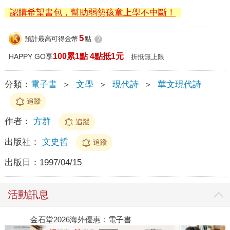
認購希望書包，幫助弱勢孩童上學不中斷！
5
預計最高可得金幣
點
?
100累1點 4點抵1元
HAPPY GO享
折抵無上限
分類：
電子書
＞
文學
＞
現代詩
＞
華文現代詩
追蹤
作者：
方群
追蹤
出版社：
文史哲
追蹤
出版日：
1997/04/15
活動訊息
金石堂2026海外優惠：電子書