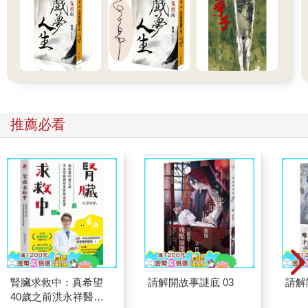
推薦必看
腎臟求救中：真希望
請解開故事謎底 03
請解
40歲之前洪永祥醫師