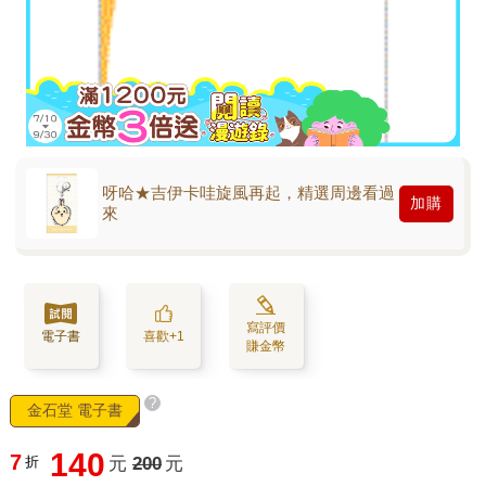
呀哈★吉伊卡哇旋風再起，精選周邊看過
加購
來
寫評價
電子書
喜歡+1
賺金幣
?
金石堂 電子書
140
7
折
元
200
元