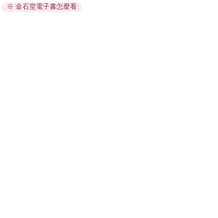
※ 金石堂電子書怎麼看
因版權保護，您在金石堂所購買的電子書僅能以金石堂專屬
的閱讀軟體開啟閱讀，無法以其他閱讀器或直接下載檔案。
依據「消費者保護法」第19條及行政院消費者保護處公告之
「通訊交易解除權合理例外情事適用準則」，非以有形媒介
提供之數位內容或一經提供即為完成之線上服務，經消費者
事先同意始提供。（如：電子書、電子雜誌、下載版軟體、
虛擬商品…等），
不受「網購服務需提供七日鑑賞期」的限
制
。為維護您的權益，建議您先使用「試閱」功能後再付款
購買。