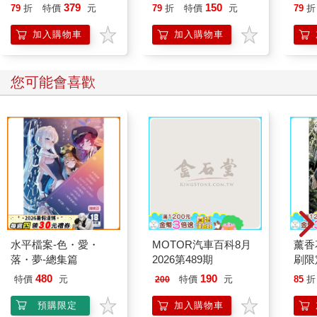
就告訴我這些事
379
150
79
折
特價
元
79
折
特價
元
79
折
加入購物車
加入購物車
您可能會喜歡
水平檔案-色・愛・
MOTOR汽車百科8月
薰香
落・夢-總集篇
2026第489期
刷限定
480
190
特價
元
特價
元
85
折
200
預購限定
加入購物車