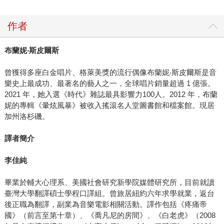
作者
布蘭妮‧斯皮爾斯
曾獲得多座白金唱片、格萊美獎的流行偶像布蘭妮‧斯皮爾斯是音
樂史上最成功、最著名的藝人之一，全球唱片銷量超過 1 億張。
2021 年，她入選《時代》雜誌最具影響力100人。2012 年，布蘭
妮的專輯《暈炫風暴》被收入搖滾名人堂圖書館和檔案館。現居
加州洛杉磯。
譯者簡介
李佳純
畢業於輔大心理系、美國社會研究新學院媒體研究所，目前就讀
臺灣大學翻譯碩士學程口譯組。曾旅居紐約六年求學就業，返台
後正職為翻譯，副業為音樂電影相關活動。譯作包括《疼痛帝
國》（前言至第十章）、《喬凡尼的房間》、《白老虎》（2008