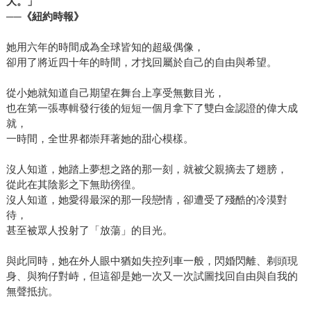
大。」
──
《紐約時報》
她用六年的時間成為全球皆知的超級偶像，
卻用了將近四十年的時間，才找回屬於自己的自由與希望。
從小她就知道自己期望在舞台上享受無數目光，
也在第一張專輯發行後的短短一個月拿下了雙白金認證的偉大成
就，
一時間，全世界都崇拜著她的甜心模樣。
沒人知道，她踏上夢想之路的那一刻，就被父親摘去了翅膀，
從此在其陰影之下無助徬徨。
沒人知道，她愛得最深的那一段戀情，卻遭受了殘酷的冷漠對
待，
甚至被眾人投射了「放蕩」的目光。
與此同時，她在外人眼中猶如失控列車一般，閃婚閃離、剃頭現
身、與狗仔對峙，但這卻是她一次又一次試圖找回自由與自我的
無聲抵抗。