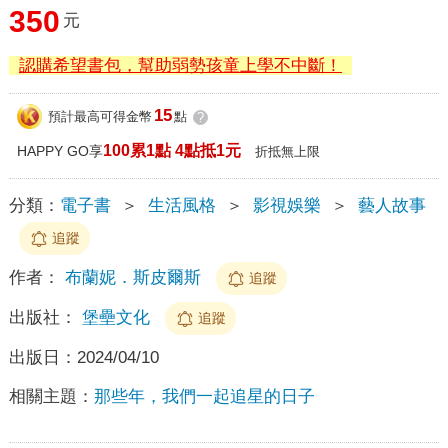
350
元
認購希望書包，幫助弱勢孩童上學不中斷！
15
預計最高可得金幣
點
?
100累1點 4點抵1元
HAPPY GO享
折抵無上限
分類：
電子書
＞
生活風格
＞
影視娛樂
＞
藝人故事
追蹤
作者：
布蘭妮．斯皮爾斯
追蹤
出版社：
堡壘文化
追蹤
出版日：
2024/04/10
相關主題：
那些年，我們一起追星的日子