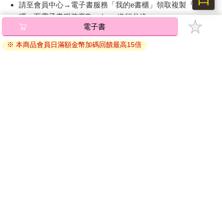
請至會員中心→電子書服務「我的e書櫃」領取複製『兌換
碼』至電子書服務商Readmoo進行兌換。
電子書
退換貨須知：
※ 本商品會員日滿額金幣加碼回饋最高15倍
因版權保護，您在金石堂所購買的電子書僅能以金石堂專屬
的閱讀軟體開啟閱讀，無法以其他閱讀器或直接下載檔案。
依據「消費者保護法」第19條及行政院消費者保護處公告之
「通訊交易解除權合理例外情事適用準則」，非以有形媒介
提供之數位內容或一經提供即為完成之線上服務，經消費者
事先同意始提供。（如：電子書、電子雜誌、下載版軟體、
虛擬商品…等），
不受「網購服務需提供七日鑑賞期」的限
制
。為維護您的權益，建議您先使用「試閱」功能後再付款
購買。