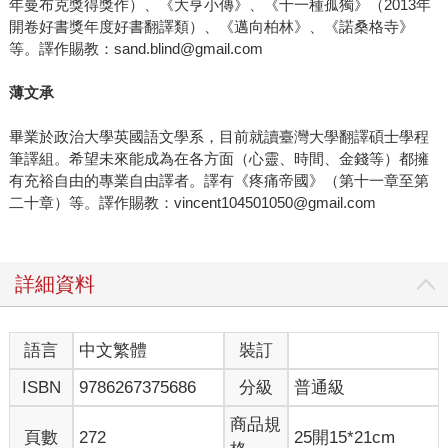
年曼布克獎得獎作）、《大亨小傳》、《十一種孤獨》（2013年
開卷好書獎年度好書翻譯類）、《邁向柏林》、《諾桑格寺》
等。譯作賜教：sand.blind@gmail.com
薄文承
畢業於政治大學英國語文學系，目前就讀臺灣大學翻譯碩士學程
筆譯組。希望未來能成為在各方面（心靈、時間、金錢等）都擁
有充裕自由的專業自由譯者。譯有《疼痛帝國》（第十一章至第
二十章）等。譯作賜教：vincent104501050@gmail.com
詳細資料
語言
中文繁體
裝訂
ISBN
9786267375686
分級
普通級
商品規
頁數
272
25開15*21cm