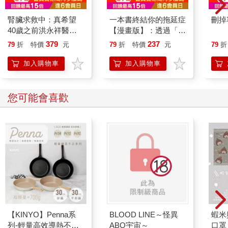
腎臟求救中：真希望
一本書終結你的拖延症
刪掉
40歲之前洪永祥醫師
【漫畫版】：透過「小
就告訴我這些事
行動」打開大腦的行動
379
237
79
折
特價
元
79
折
特價
元
79
折
開關，懶人也能變身
「行動派」的37個科
加入購物車
加入購物車
學方法
您可能會喜歡
【KINYO】Penna系
BLOOD LINE～怪異
蝦米
列-輕量高效導熱不沾
ABO宇宙～
口罩