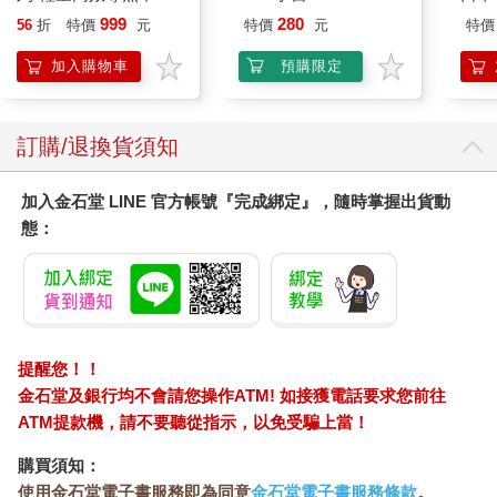
平煎鍋30cm
999
280
56
折
特價
元
特價
元
特價
加入購物車
預購限定
訂購/退換貨須知
加入金石堂 LINE 官方帳號『完成綁定』，隨時掌握出貨動
態：
提醒您！！
金石堂及銀行均不會請您操作ATM! 如接獲電話要求您前往
ATM提款機，請不要聽從指示，以免受騙上當！
購買須知：
使用金石堂電子書服務即為同意
金石堂電子書服務條款
。