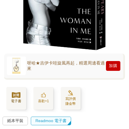
呀哈★吉伊卡哇旋風再起，精選周邊看過
加購
來
寫評價
電子書
喜歡+1
賺金幣
紙本平裝
Readmoo 電子書