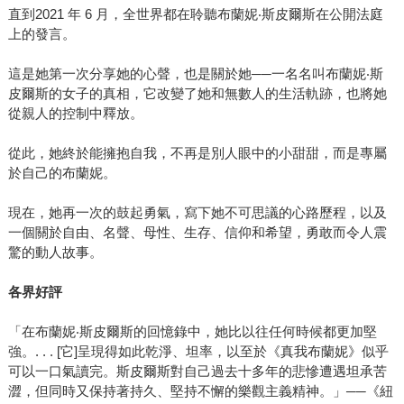
直到2021 年 6 月，全世界都在聆聽布蘭妮‧斯皮爾斯在公開法庭
上的發言。
這是她第一次分享她的心聲，也是關於她──一名名叫布蘭妮‧斯
皮爾斯的女子的真相，它改變了她和無數人的生活軌跡，也將她
從親人的控制中釋放。
從此，她終於能擁抱自我，不再是別人眼中的小甜甜，而是專屬
於自己的布蘭妮。
現在，她再一次的鼓起勇氣，寫下她不可思議的心路歷程，以及
一個關於自由、名聲、母性、生存、信仰和希望，勇敢而令人震
驚的動人故事。
各界好評
「在布蘭妮‧斯皮爾斯的回憶錄中，她比以往任何時候都更加堅
強。. . . [它]呈現得如此乾淨、坦率，以至於《真我布蘭妮》似乎
可以一口氣讀完。斯皮爾斯對自己過去十多年的悲慘遭遇坦承苦
澀，但同時又保持著持久、堅持不懈的樂觀主義精神。」──《紐