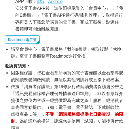
APP下載：
iOS
Android
信息、交換資料，甚至有人娶了日本老婆，他們的蜜月旅行便是
安裝電子書APP後，請依照提示登入「會員中心」→「我
到日本搭火車，四處遨遊。
的E書櫃」→「電子書APP通行碼/載具管理」，取得通行
當科技不斷地推陳出新之際，火車竟然是十九世紀至今，仍然不
碼再登入下載您所購買的電子書。完成下載後，點選任一
曾被淘汰的事物，令人不得不相信它具有某種神奇的魔力。而終
書籍即可開始離線閱讀。
日迷戀鐵道、追逐火車的鐵道迷們，也似乎沾染了某種魔幻神
力，他們的故事永遠充滿著奇妙的童話味道。只要鐵道不死，鐵
道迷的神力便永遠不會消失。
請至會員中心→電子書服務「我的e書櫃」領取複製『兌換
碼』至電子書服務商Readmoo進行兌換。
——更精彩的內文，請詳閱《鐵道建築散步》⋯⋯
退換貨須知：
因版權保護，您在金石堂所購買的電子書僅能以金石堂專屬
的閱讀軟體開啟閱讀，無法以其他閱讀器或直接下載檔案。
依據「消費者保護法」第19條及行政院消費者保護處公告之
「通訊交易解除權合理例外情事適用準則」，非以有形媒介
提供之數位內容或一經提供即為完成之線上服務，經消費者
事先同意始提供。（如：電子書、電子雜誌、下載版軟體、
虛擬商品…等），
不受「網購服務需提供七日鑑賞期」的限
制
。為維護您的權益，建議您先使用「試閱」功能後再付款
購買。