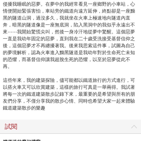
侵擾我睡眠的惡夢。在夢中的我經常看見一座鄉野的小車站，心
情便開始緊張害怕，車站旁的鐵道向遠方延伸，終點卻是一座黝
黑的隧道山洞，過沒多久，我就坐在火車上極速地向隧道內直
奔，暗黑的隧道像是一座無底洞，陷入黑洞中的我似乎永遠出不
來⋯⋯我開始驚慌尖叫，然後一身冷汗地從夢中驚醒。這個惡夢
一直是我幼年固定的惡夢，直到我在二十歲受洗接受基督信仰之
後，這個惡夢才不再纏擾著我。後來我思索這件事，試圖為自己
的夢境解析，認為火車進入黝黑隧道是我幼年對於生命死亡未知
的恐懼，而基督信仰讓我超脫生死的恐懼，以至於惡夢從此不
再。
這些年來，我的建築探險，儘可能都以鐵道旅行的方式進行，可
以搭火車又可以欣賞建築，這樣的旅行可真是一舉兩得。我試著
將每一次的鐵道建築散步記錄下來，最重要的是希望與所有的朋
友們分享，不僅分享我的散步心情、同時也希望大家一起來體驗
鐵道建築散步的樂趣
試閱