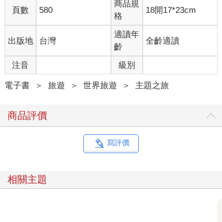
商品規
C君則是年輕的鐵道迷，微胖的身軀使他帶著一種溫暖的喜感，
頁數
580
18開17*23cm
格
在鐵道迷中是個很受歡迎的人物。C君平日窩居士林知名的電子
公司內，盡忠職守的當個上班族，不過，一到中午吃飯時間，他
適讀年
出版地
台灣
全齡適讀
就會立刻趴在桌上呼呼大睡——原來每天晚上他都奔馳在網路
齡
上，大力推介鐵道文化與火車知識。他有個自己的網站，進入此
網站可以看見許許多多珍貴的鐵道攝影圖片與鐵道錄影帶。從這
注音
級別
些圖片可以看出鐵道迷基本上都帶有懷舊的情緒，C君的收藏中
除了已消失的古老車站圖片之外，竟然還包括早年反共復國電視
電子書
＞
旅遊
＞
世界旅遊
＞
主題之旅
宣導短片錄影帶，以及許多老歌塑膠唱片。上回聚餐，當大夥兒
酒足飯飽之際，他立刻取出他的notebook，在餐桌上播放起他拍
商品評價
攝的鐵道VCD，並且丟了幾片鐵道VCD給我，原來他也在網路上
販售各式各樣的鐵道VCD，並且小賺了一筆，e世代的鐵道迷果真
不同凡響！
寫評價
H君是國內鐵道文化的開山鼻祖，他有著光榮的鐵道迷血統，祖
父、父親都是火車的愛好者，H君在從小耳濡目染之下，二十歲
相關主題
便出版了關於台灣鐵道文化的巨著，影響之大，連C君都承認H君
的著作是他當年對鐵道文化的啟蒙作品，那本書讓C君感覺到喜
歡鐵道的人在台灣並不孤單，而且迷戀火車也不是一種怪癖！