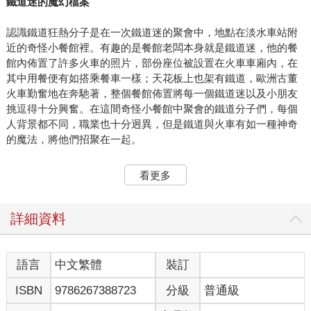
鐵道迷的魔幻檔案
認識鐵道狂熱分子是在一次鐵道迷的聚會中，地點在淡水車站附
近的奇怪小餐館裡。有趣的是餐館老闆本身就是鐵道迷，他的餐
館內佈置了許多火車的照片，部份座位被設置在火車車廂內，在
其中用餐便有如搭乘餐車一樣；天花板上也架有鐵道，歐洲古董
火車勤奮地在奔馳著，整個餐館佈置將每一個鐵道迷以及小朋友
挑逗得十分興奮。在這間奇怪小餐館中聚會的鐵道分子們，每個
人背景都不同，職業也十分迥異，但是鐵道與火車有如一種神奇
的魔法，將他們招聚在一起。
Z君是位白皙娃娃臉的圖書館員，平日沉浸在最高學府新建的龐大
看更多
圖書館建築物內，低調地處理著學校的行政雜務。在平日的職場
工作中，他絕少提及鐵道與火車，但是下了班卻馬上如超人變身
般地投入鐵道活動中。Z君娶了日本太太，日本太太將家裡整理得
詳細資料
素雅乾淨，並且接納了他對火車的狂熱；暑假期間，日本太太先
回東京娘家省親，Z君則等到八月假期來到，才飛奔到東京，卻只
在岳父、岳母家待一夜，第二天便啟程，開始他規劃周密的鐵路
語言
中文繁體
裝訂
旅行。看著他密密麻麻的鐵道旅行計畫，我開始懷疑Z君的日本太
ISBN
9786267388723
分級
普通級
太是不是太縱容他了？