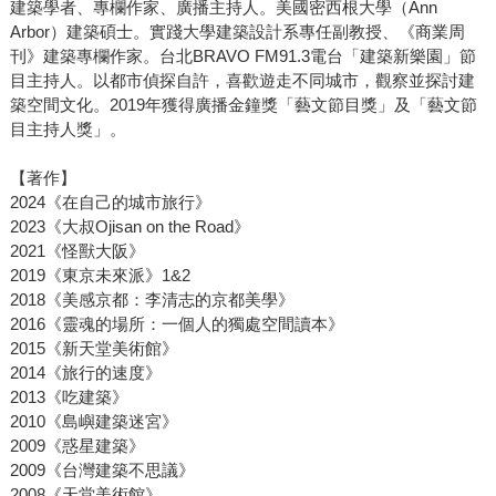
建築學者、專欄作家、廣播主持人。美國密西根大學（Ann
Arbor）建築碩士。實踐大學建築設計系專任副教授、《商業周
刊》建築專欄作家。台北BRAVO FM91.3電台「建築新樂園」節
目主持人。以都市偵探自許，喜歡遊走不同城市，觀察並探討建
築空間文化。2019年獲得廣播金鐘獎「藝文節目獎」及「藝文節
目主持人獎」。
【著作】
2024《在自己的城市旅行》
2023《大叔Ojisan on the Road》
2021《怪獸大阪》
2019《東京未來派》1&2
2018《美感京都：李清志的京都美學》
2016《靈魂的場所：一個人的獨處空間讀本》
2015《新天堂美術館》
2014《旅行的速度》
2013《吃建築》
2010《島嶼建築迷宮》
2009《惑星建築》
2009《台灣建築不思議》
2008《天堂美術館》