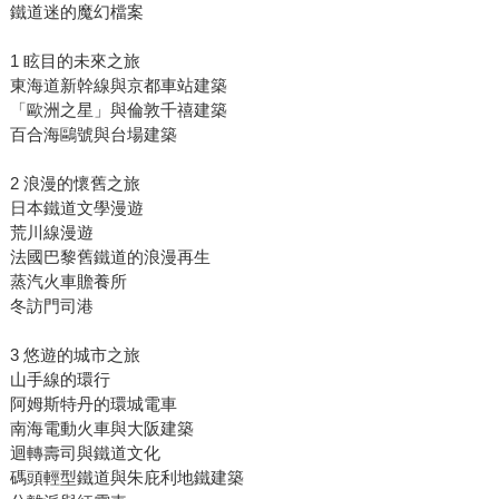
鐵道迷的魔幻檔案
1 眩目的未來之旅
東海道新幹線與京都車站建築
「歐洲之星」與倫敦千禧建築
百合海鷗號與台場建築
2 浪漫的懷舊之旅
日本鐵道文學漫遊
荒川線漫遊
法國巴黎舊鐵道的浪漫再生
蒸汽火車贍養所
冬訪門司港
3 悠遊的城市之旅
山手線的環行
阿姆斯特丹的環城電車
南海電動火車與大阪建築
迴轉壽司與鐵道文化
碼頭輕型鐵道與朱庇利地鐵建築