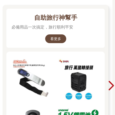
雖然H君的父親是機械學的教授，並且曾自行研製小型火車頭，
但是H君念的卻是氣象學，並且在服役後出國深造，念的仍然是
氣象，如今已經是博士班學生。我有些懷疑何以身為鐵道迷領導
自助旅行神幫手
人之尊的H君，會甘願待在美國研究所耗費青春歲月研究大氣科
學？後來才知道H君在美國的學生生活，是一有空便跑去坐火
必備用品一次搞定，旅行順利平安
車、拍火車，甚至還尋訪找到了小學課本中「小女孩救了一整列
火車」故事的發生地點。那個大家十分熟悉的故事，關於一位小
看更多
女孩站在暴風雨摧毀的木橋前，奮力揮 手中紅衣服，終於使一列
火車停下，免於出軌命運；以前我總以為是杜撰的，但是H君竟
然把真實發掘出來。
前一陣子在網路上與H君連絡討論三○年代 Raymond Loewy所設
計的流線型火車，知道今年夏天H君已經從西岸飛奔到東岸研究
早期美國火車公司的歷史，心中除了佩服之外，也確信H君學成
歸國時，應該已經拿到氣象博士與火車博士的雙學位了。
W君的鐵道人生比其他狂熱分子多了一些浪漫成分。大學時代他
與其他鐵道迷在平溪線巧遇一位日本女孩，日本女孩來台研究侯
孝賢電影場景，正想知道如何由侯硐去九份山城，好心的鐵道迷
便直接帶她前往。途中兩人交換名字，赫然發現這位日本女生與