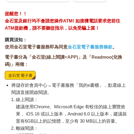
日本可說是世上最偉大的鐵道王國，日本國內有各式各樣自製的
火車，以及星羅棋佈、錯綜複雜的鐵道系統，因此說鐵道是日本
提醒您！！
國家的命脈並不為過。事實上，日本的鐵道系統更像是人體的血
金石堂及銀行均不會請您操作ATM! 如接獲電話要求您前往
管系統，即使是最偏僻的鄉間，也都有微血管般的支線鐵道行
ATM提款機，請不要聽從指示，以免受騙上當！
經。日本的鐵道迷眾多，似乎也是鐵道業發達的必然結果。有人
把日本的鐵道迷分為四種：一為收藏鐵道模型火車，有空便拿出
購買須知：
來把玩者；二為跑遍各地，以搭乘各路線火車為樂者；三為扛著
使用金石堂電子書服務即為同意
金石堂電子書服務條款
。
相機，到處拍攝列車照片者；四是吃遍各地鐵路便當，享受鐵道
電子書分為「金石堂(線上閱讀+APP)」及「Readmoo(兌換
沿線四時料理者。
碼)」兩種：
大部分的人聽了這種鐵道人類學的分類方式，都自願加入第四種
鐵道迷的行列，也難怪前些日子，鐵路局重新販賣懷舊排骨鐵盒
便當造成供不應求的轟動盛況。不過我真正佩服的是那些扛著沉
將儲存於會員中心→電子書服務「我的e書櫃」，點選線上
重攝影器材、到處追火車的鐵道迷；他們瘋狂地迷戀火車以及火
閱讀直接開啟閱讀。
車相關的事物，即使是耗盡家產、被親友指責、背負著玩物喪志
線上閱讀：
的惡名⋯⋯仍然不改其所好，一有空閒，便追著火車跑。
建議使用Chrome、Microsoft Edge 有較佳的線上瀏覽效
果， iOS 16 或以上版本，Android 6.0 以上版本，建議裝
為了研究鐵道王國的種種生活文化，台灣鐵道迷的哈日性格是理
置有6GB以上的記憶體，至少有 30 MB以上的容量。
所當然的。許多鐵道迷都精通日文，為的便是研讀日本豐富的鐵
離線閱讀：
道雜誌與鐵道文化出版物，並且可以和日本的鐵道專家同好互通