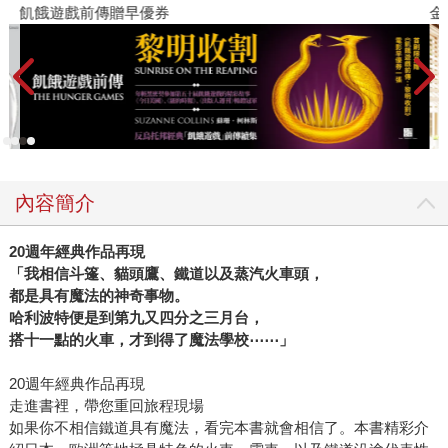
飢餓遊戲前傳贈早優券
金
內容簡介
20週年經典作品再現
「我相信斗篷、貓頭鷹、鐵道以及蒸汽火車頭，
都是具有魔法的神奇事物。
哈利波特便是到第九又四分之三月台，
搭十一點的火車，才到得了魔法學校⋯⋯」
20週年經典作品再現
走進書裡，帶您重回旅程現場
如果你不相信鐵道具有魔法，看完本書就會相信了。本書精彩介