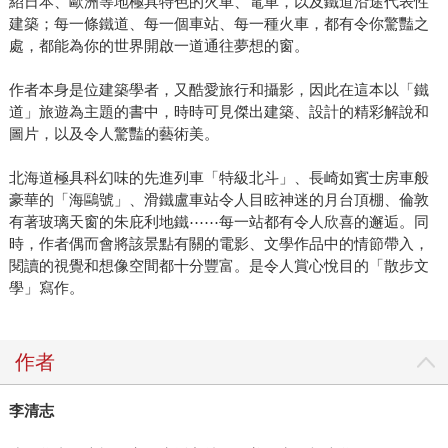
紹日本、歐洲等地極具特色的火車、電車，以及鐵道沿途代表性
建築；每一條鐵道、每一個車站、每一種火車，都有令你驚豔之
處，都能為你的世界開啟一道通往夢想的窗。
作者本身是位建築學者，又酷愛旅行和攝影，因此在這本以「鐵
道」旅遊為主題的書中，時時可見傑出建築、設計的精彩解說和
圖片，以及令人驚豔的藝術美。
北海道極具科幻味的先進列車「特級北斗」、長崎如賓士房車般
豪華的「海鷗號」、滑鐵盧車站令人目眩神迷的月台頂棚、倫敦
有著玻璃天窗的朱庇利地鐵⋯⋯每一站都有令人欣喜的邂逅。同
時，作者偶而會將該景點有關的電影、文學作品中的情節帶入，
閱讀的視覺和想像空間都十分豐富。是令人賞心悅目的「散步文
學」寫作。
作者
李清志