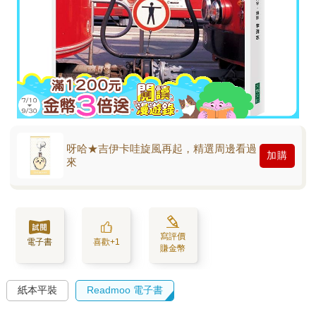
呀哈★吉伊卡哇旋風再起，精選周邊看過
加購
來
寫評價
電子書
喜歡+1
賺金幣
紙本平裝
Readmoo 電子書