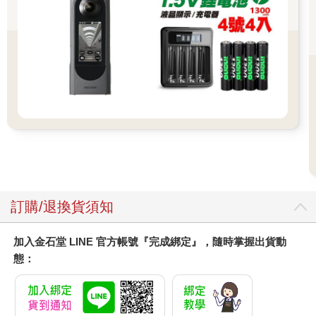
他們認識的某日本鐵道專家同姓，深入交談之後，才曉得她正是
那位日本鐵道專家的女兒。此後兩人通信保持聯繫，並且墜入情
網，畢業後共結連理。W君當兵期間，日本妻子在家鄉工作，每
三個月來台相會一次，直到兵役結束，W君成為一名跑國會新聞
的記者，日本妻子也來台定居。這段由火車牽引來的「鐵道良
緣」實在是神奇得令人不敢相信。不過從今以後，我相信仙履奇
緣中的南瓜車其實根本就是一輛吐著蒸汽的火車頭。
我相信斗篷、貓頭鷹、鐵道以及蒸汽火車頭，都是具有魔法的神
奇事物，哈利波特便是到第九又四分之三月台，搭十一點的火
車，才到得了魔法學校。而我的童年旅行經驗也都幾乎與火車脫
離不了關係。不過這些神奇故事的種種記憶，被 存在魔法箱中許
久，直到遇見了這些鐵道狂熱分子，昔日的火車記憶才慢慢被解
咒，重新浮現在我腦海中。
訂購/退換貨須知
鐵道狂熱分子（俗稱鐵道迷）是我對這群人的忠實描述，他們對
加入金石堂 LINE 官方帳號『完成綁定』，隨時掌握出貨動
鐵道的狂熱程度，大概只比電影《鐵道員》中為鐵道拋家棄女的
態：
站長高倉健稍微差了一點。但是從他們甘願在寒冬夜晚躲在厚雪
覆蓋的鐵橋邊，只為等待拍攝過橋的夜快車畫面——這種瘋狂的
舉動，可以證明火車的確是一種可以叫人著魔的神奇事物。