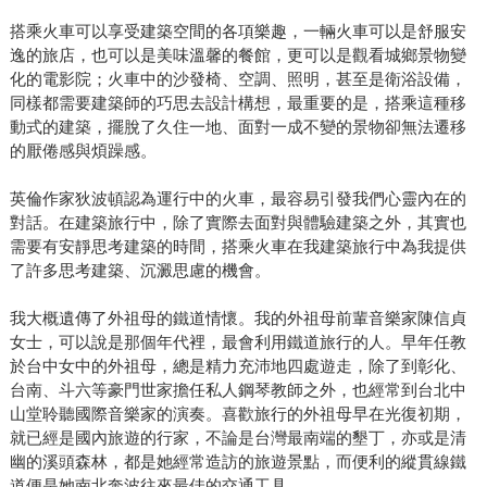
搭乘火車可以享受建築空間的各項樂趣，一輛火車可以是舒服安
逸的旅店，也可以是美味溫馨的餐館，更可以是觀看城鄉景物變
化的電影院；火車中的沙發椅、空調、照明，甚至是衛浴設備，
同樣都需要建築師的巧思去設計構想，最重要的是，搭乘這種移
動式的建築，擺脫了久住一地、面對一成不變的景物卻無法遷移
的厭倦感與煩躁感。
英倫作家狄波頓認為運行中的火車，最容易引發我們心靈內在的
對話。在建築旅行中，除了實際去面對與體驗建築之外，其實也
需要有安靜思考建築的時間，搭乘火車在我建築旅行中為我提供
了許多思考建築、沉澱思慮的機會。
我大概遺傳了外祖母的鐵道情懷。我的外祖母前輩音樂家陳信貞
女士，可以說是那個年代裡，最會利用鐵道旅行的人。早年任教
於台中女中的外祖母，總是精力充沛地四處遊走，除了到彰化、
台南、斗六等豪門世家擔任私人鋼琴教師之外，也經常到台北中
山堂聆聽國際音樂家的演奏。喜歡旅行的外祖母早在光復初期，
就已經是國內旅遊的行家，不論是台灣最南端的墾丁，亦或是清
幽的溪頭森林，都是她經常造訪的旅遊景點，而便利的縱貫線鐵
道便是她南北奔波往來最佳的交通工具。