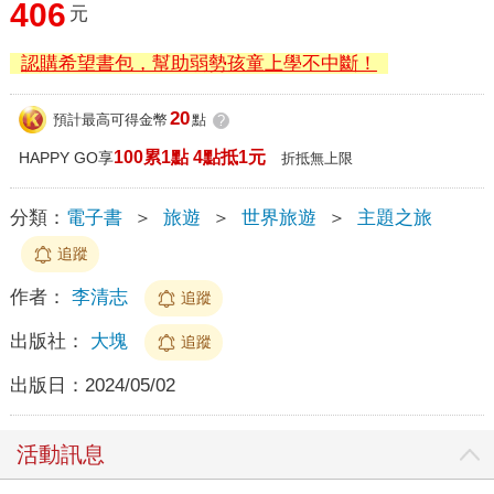
406
元
認購希望書包，幫助弱勢孩童上學不中斷！
20
預計最高可得金幣
點
?
100累1點 4點抵1元
HAPPY GO享
折抵無上限
分類：
電子書
＞
旅遊
＞
世界旅遊
＞
主題之旅
追蹤
作者：
李清志
追蹤
出版社：
大塊
追蹤
出版日：
2024/05/02
活動訊息