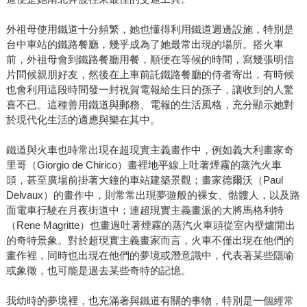
外祖母使用鐵道十分頻繁，她也懂得利用鐵道週邊設施，特別是
台中車站的鐵路餐廳，幾乎成為了她最常出現的場所。搭火車
前，外祖母會到鐵路餐廳用餐，順便在等候的時間，寫幾張明信
片問候親朋好友，然後在上車前託鐵路餐廳的侍者寄出，有時候
也會利用這段時間發一封祝賀電報給生日的孫子，讓收到的人驚
喜不已。這種善用鐵道與郵務、電報的生活風格，充分顯示她對
於現代化生活的適應與樂在其中。
鐵道與火車也時常出現在超現實主義畫作中，例如義大利畫家奇
里哥（Giorgio de Chirico）畫裡地平線上吐著煙霧的蒸汽火車
頭，甚至廣場前掛著大鐘的車站建築景觀；畫家德爾沃（Paul
Delvaux）的畫作中，則常常出現夢遊般的裸女、骷髏人，以及路
面電車行駛在月夜街道中；連超現實主義畫派的大將馬格利特
（Rene Magritte）也畫過吐著煙霧的蒸汽火車頭從室內壁爐開出
的奇特景象。對於超現實主義畫家而言，火車不僅出現在他們的
畫作裡，同時也出現在他們的夢境或潛意識中，代表著某些隱喻
或象徵，也可能是過去某些奇特的記憶。
我幼時的夢境裡，也充滿著與鐵道有關的事物，特別是一個經常