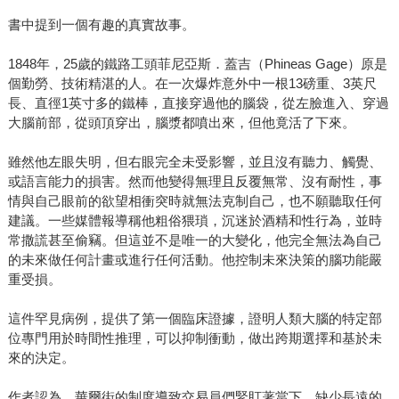
書中提到一個有趣的真實故事。
1848年，25歲的鐵路工頭菲尼亞斯．蓋吉（Phineas Gage）原是
個勤勞、技術精湛的人。在一次爆炸意外中一根13磅重、3英尺
長、直徑1英寸多的鐵棒，直接穿過他的腦袋，從左臉進入、穿過
大腦前部，從頭頂穿出，腦漿都噴出來，但他竟活了下來。
雖然他左眼失明，但右眼完全未受影響，並且沒有聽力、觸覺、
或語言能力的損害。然而他變得無理且反覆無常、沒有耐性，事
情與自己眼前的欲望相衝突時就無法克制自己，也不願聽取任何
建議。一些媒體報導稱他粗俗猥瑣，沉迷於酒精和性行為，並時
常撒謊甚至偷竊。但這並不是唯一的大變化，他完全無法為自己
的未來做任何計畫或進行任何活動。他控制未來決策的腦功能嚴
重受損。
這件罕見病例，提供了第一個臨床證據，證明人類大腦的特定部
位專門用於時間性推理，可以抑制衝動，做出跨期選擇和基於未
來的決定。
作者認為，華爾街的制度導致交易員們緊盯著當下，缺少長遠的