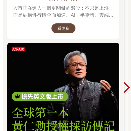
股市正在進入一個更關鍵的階段：不只是上漲，
而是結構性行情全面加速。AI、半導體、雲端運
算與高階製造，正成為資金長期追逐的主軸，推
看更多
動全球科技基礎建設持續升級。尤其台灣憑藉晶
片製造與AI供應鏈核心地位，正站在這波成長浪
潮的關鍵樞紐上。而在這場浪潮中，有一個名字
你不得不認識：黃仁勳（NVIDIA），他正在定義
AI算力時代的規則，而台積電則是全球晶片製造
的核心引擎。從AI晶片、資料中心到記憶體與伺
服器，整條產業鏈正在被重新定價，帶動企業獲
利與出口預期同步上修。這不只是股市行情，而
是一次世界趨勢的重組：AI正在重寫產業分工，
也正在改變資本流向與全球經濟結構。