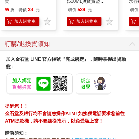
黃
(500ML)#寶寶藍
水壺(
IMCHB01LB
IM0
38
539
95
折
特價
元
特價
元
特價
加入購物車
加入購物車
訂購/退換貨須知
加入金石堂 LINE 官方帳號『完成綁定』，隨時掌握出貨動
態：
提醒您！！
金石堂及銀行均不會請您操作ATM! 如接獲電話要求您前往
ATM提款機，請不要聽從指示，以免受騙上當！
購買須知：