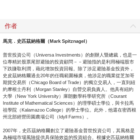
作者
馬克．史匹茲納格爾（
Mark Spitznagel
）
普世投資公司（Universa Investments）的創辦人暨總裁，也是一
位專精於股票尾部避險的投資顧問－－避險指的是利用極端股市
下跌賺取利潤，藉此增加投資回報。除了涉足避險基金投資外，
史皮茲納格爾過去20年的任職範圍極廣，他涉足的職業從芝加哥
期貨交易所（Chicago Board of Trade）的獨立交易人，一直到紐
約摩根士丹利（Morgan Stanley）自營交易負責人。他具有紐約
大學（New York University）庫朗數學科學研究所（Courant
Institute of Mathematical Sciences）的理學碩士學位，與卡拉馬
祖學院（Kalamazoo College）的學士學位。此外，他還在密西根
州北部經營田園農場公司（Idyll Farms）。
2007年，史匹茲納格爾創立了避險基金普世投資公司，其風格是
為極端市場風險提供具保險效益的投資組合。根據史匹茲納格爾