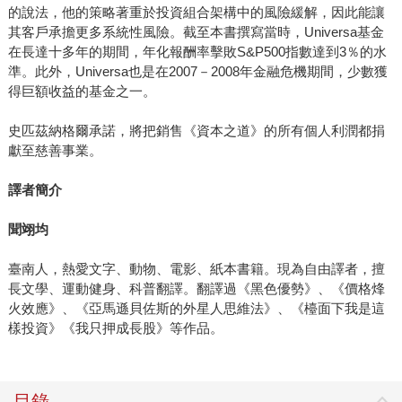
的說法，他的策略著重於投資組合架構中的風險緩解，因此能讓
其客戶承擔更多系統性風險。截至本書撰寫當時，Universa基金
在長達十多年的期間，年化報酬率擊敗S&P500指數達到3％的水
準。此外，Universa也是在2007－2008年金融危機期間，少數獲
得巨額收益的基金之一。
史匹茲納格爾承諾，將把銷售《資本之道》的所有個人利潤都捐
獻至慈善事業。
譯者簡介
聞翊均
臺南人，熱愛文字、動物、電影、紙本書籍。現為自由譯者，擅
長文學、運動健身、科普翻譯。翻譯過《黑色優勢》、《價格烽
火效應》、《亞馬遜貝佐斯的外星人思維法》、《檯面下我是這
樣投資》《我只押成長股》等作品。
目錄