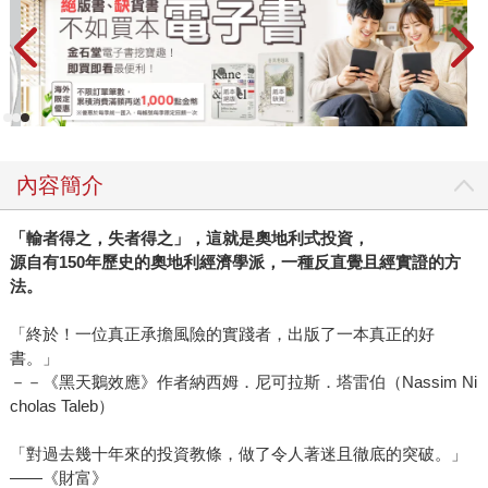
內容簡介
「輸者得之，失者得之」，這就是奧地利式投資，
源自有
150
年歷史的奧地利經濟學派，一種反直覺且經實證的方
法。
「終於！一位真正承擔風險的實踐者，出版了一本真正的好
書。」
－－《黑天鵝效應》作者納西姆．尼可拉斯．塔雷伯（Nassim Ni
cholas Taleb）
「對過去幾十年來的投資教條，做了令人著迷且徹底的突破。」
——《財富》