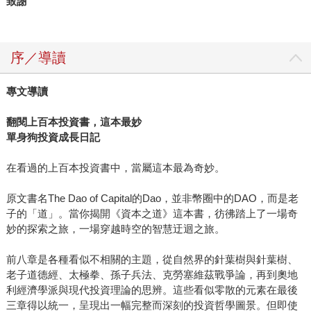
致謝
序／導讀
專文導讀
翻閱上百本投資書，這本最妙
單身狗投資成長日記
在看過的上百本投資書中，當屬這本最為奇妙。
原文書名The Dao of Capital的Dao，並非幣圈中的DAO，而是老
子的「道」。當你揭開《資本之道》這本書，彷彿踏上了一場奇
妙的探索之旅，一場穿越時空的智慧迂迴之旅。
前八章是各種看似不相關的主題，從自然界的針葉樹與針葉樹、
老子道德經、太極拳、孫子兵法、克勞塞維茲戰爭論，再到奧地
利經濟學派與現代投資理論的思辨。這些看似零散的元素在最後
三章得以統一，呈現出一幅完整而深刻的投資哲學圖景。但即使