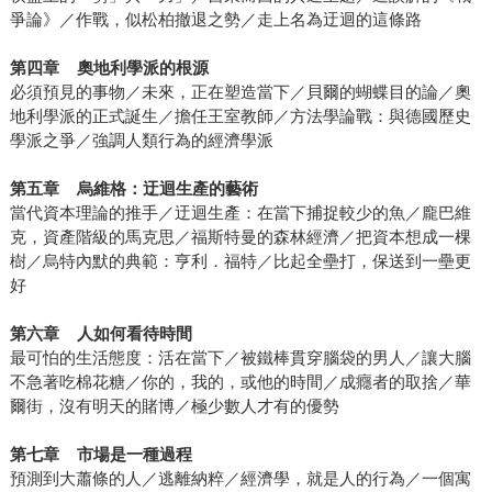
爭論》／作戰，似松柏撤退之勢／走上名為迂迴的這條路
第四章 奧地利學派的根源
必須預見的事物／未來，正在塑造當下／貝爾的蝴蝶目的論／奧
地利學派的正式誕生／擔任王室教師／方法學論戰：與德國歷史
學派之爭／強調人類行為的經濟學派
第五章 烏維格：迂迴生產的藝術
當代資本理論的推手／迂迴生產：在當下捕捉較少的魚／龐巴維
克，資產階級的馬克思／福斯特曼的森林經濟／把資本想成一棵
樹／烏特內默的典範：亨利．福特／比起全壘打，保送到一壘更
好
第六章 人如何看待時間
最可怕的生活態度：活在當下／被鐵棒貫穿腦袋的男人／讓大腦
不急著吃棉花糖／你的，我的，或他的時間／成癮者的取捨／華
爾街，沒有明天的賭博／極少數人才有的優勢
第七章 市場是一種過程
預測到大蕭條的人／逃離納粹／經濟學，就是人的行為／一個寓