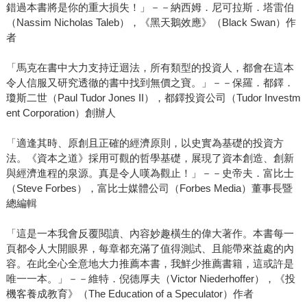
錯過本書將是你的重大損失！」－－納西姆．尼可拉斯．塔雷伯
（Nassim Nicholas Taleb），《黑天鵝效應》（Black Swan）作
者
「馬克在書中大力支持迂迴法，所有類型的投資人，都會在這本
令人信服又研究透徹的書中找到無價之寶。」－－保羅．都鐸．
瓊斯二世（Paul Tudor Jones II），都鐸投資公司（Tudor Investm
ent Corporation）創辦人
「適逢其時、原創且正確的經濟原則，以史實為基礎的投資方
法。《資本之道》採用可觀的哲學基礎，展現了資本創造、創新
與經濟進程的泉源。真是令人嘆為觀止！」－－史帝夫．富比士
（Steve Forbes），富比士媒體公司（Forbes Media）董事長暨
總編輯
「這是一本我會反覆閱讀、內容妙趣橫生的偉大著作。本書每一
頁都令人大開眼界，每章都充滿了值得測試、且能帶來益處的內
容。在此全心全意地大力推薦本書，我鮮少推薦書籍，這或許是
唯一一本。」－－維特．倪德厚夫（Victor Niederhoffer），《投
機客養成教育》（The Education of a Speculator）作者