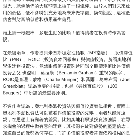
眼光，就像他們的大腦額葉上插了一根鐵棒。由於人們對未來效
用的低估，便不會特別充分地為未來做準備。換句話說，這種低
估會對財富的儲蓄和積累產生偏見。
頭上插一根鐵棒，多麼生動的比喻！值得讀者在投資時作為警
惕。
在最後兩章，作者提到米塞斯穩定性指數（MS指數）、股價淨值
比（P/B）、ROIC（投資資本回報率）與價值投資。所謂奧地利
學派迂迴投資法，竟然跟價值投資殊途同歸？股價淨值比是價值
投資之父 班傑明．葛拉漢（Benjamin Graham）重視的數字，
ROIC是查理．蒙格（Charlie Munger）和喬爾．葛林布雷（Joel
Greenblatt）認為重要的指標，也是《尋找百倍股》（100
Baggers）中所說的最重要原則。
不過作者認為，奧地利學派投資法與價值投資看似相近，實際上
奧地利學派投資法可以被看作價值投資的先驅，兩者只能算遠
親，在思想上有顯著的差異。比如奧地利學派投資法強調，在尋
求機會的過程中做有意的迂迴，其根源在於對優勢的堅定信念，
知道自己的優勢為何存在，而許多價值投資者常僅依賴模糊的長