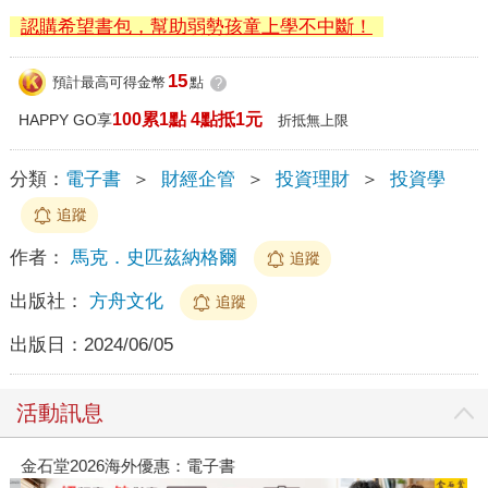
認購希望書包，幫助弱勢孩童上學不中斷！
15
預計最高可得金幣
點
?
100累1點 4點抵1元
HAPPY GO享
折抵無上限
分類：
電子書
＞
財經企管
＞
投資理財
＞
投資學
追蹤
作者：
馬克．史匹茲納格爾
追蹤
出版社：
方舟文化
追蹤
出版日：
2024/06/05
活動訊息
金石堂2026海外優惠：電子書