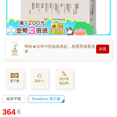
呀哈★吉伊卡哇旋風再起，精選周邊看過
加購
來
寫評價
電子書
喜歡+1
賺金幣
紙本平裝
Readmoo 電子書
364
元