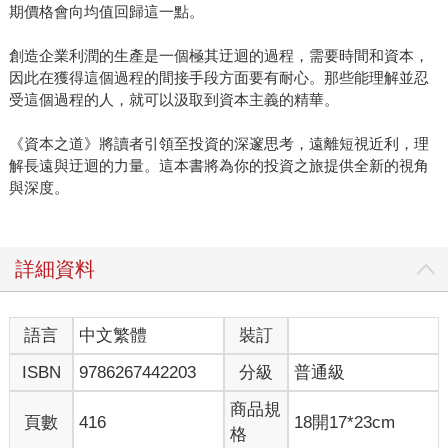
期價格會向均值回歸這一點。
創造企業利潤的生產是一個極其迂迴的過程，需要時間和資本，
因此在獲得這個過程的間接手段方面要有耐心。那些能理解並忍
受這個過程的人，就可以汲取到資本主義的精華。
《資本之道》將讀者引領至投資的深邃思考，遠離短視近利，理
解長遠與迂迴的力量。這本書將為你的投資之旅提供全新的視角
與深度。
詳細資料
語言
中文繁體
裝訂
ISBN
9786267442203
分級
普通級
商品規
頁數
416
18開17*23cm
格