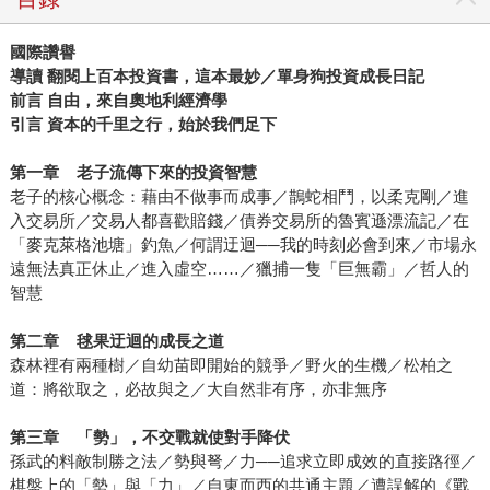
國際讚譽
導讀 翻閱上百本投資書，這本最妙／單身狗投資成長日記
前言 自由，來自奧地利經濟學
引言 資本的千里之行，始於我們足下
第一章 老子流傳下來的投資智慧
老子的核心概念：藉由不做事而成事／鵲蛇相鬥，以柔克剛／進
入交易所／交易人都喜歡賠錢／債券交易所的魯賓遜漂流記／在
「麥克萊格池塘」釣魚／何謂迂迴──我的時刻必會到來／市場永
遠無法真正休止／進入虛空……／獵捕一隻「巨無霸」／哲人的
智慧
第二章 毬果迂迴的成長之道
森林裡有兩種樹／自幼苗即開始的競爭／野火的生機／松柏之
道：將欲取之，必故與之／大自然非有序，亦非無序
第三章 「勢」，不交戰就使對手降伏
孫武的料敵制勝之法／勢與弩／力──追求立即成效的直接路徑／
棋盤上的「勢」與「力」／自東而西的共通主題／遭誤解的《戰