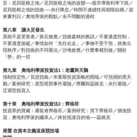
言：尼貝龍根之地／尼貝龍根之地的改變──股市導致利率下跌／
尼貝龍根之地的扭曲──央行降息／時間不連續性與期限結構／迎
來審判日／奧地學派的觀點／永不間斷的過程
第八章 讓火災發生
系統不是受害者／黃石效應／扭曲森林的教訓／不要過度控制，
不要過度操縱／事情如何「先往右走」／事物不受干預，就會出
現秩序／對扭曲的不同看法／沙堆效應／什麼事都別做／關於
「勢」的一切
第九章 奧地利學派投資法1：老鷹與天鵝
強制恆定性／見證扭曲／米塞斯投資策略的開端／可預測的黑天
鵝／案例研究：原型尾部事件避險／齊爾與茲維克：央行避險／
迂迴型投資人
第十章 奧地利學派投資法2：齊格菲
投資界的寶藏：屠龍者齊格菲／案例研究：買下齊格菲／價值投
資，奧地利學派的繼承人／終於抵達目的地──茲維克
尾聲 在資本主義這座競技場