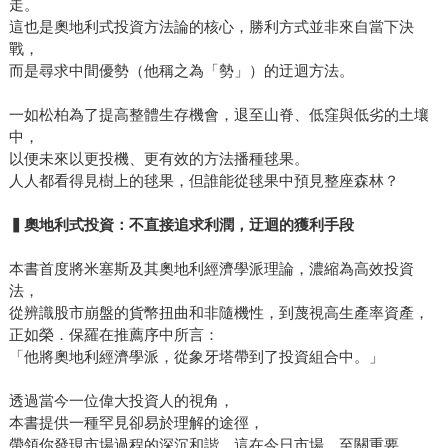
走。
這也是奧地利式投資方法論的核心，勝利方式並非來自當下決
戰，
而是尋求中間優勢（他稱之為「勢」）的迂迴方法。
一如松柏為了提高整體生存機會，退至山脊、低窪與低劣的土壤
中，
以便未來以更投機、更有效的方法播種毬果。
人人都看得見樹上的毬果，但誰能從毬果中預見整座森林？
▍
奧地利式投資：不直接追求利潤，迂迴的獲利手段
本書首度將米塞斯及其奧地利經濟學派理論，濃縮為高效投資
法，
從辨識股市崩盤的貨幣扭曲和非隨機性，到蔑視高生產率資產，
正如榮．保羅在推薦序中所言：
「他將奧地利經濟學派，從象牙塔帶到了投資組合中。」
透過當今一位偉大投資人的視角，
本書提供一種罕見卻易於理解的途徑，
帶領你發現市場過程的深沉和諧，這在今日市場，至關重要。