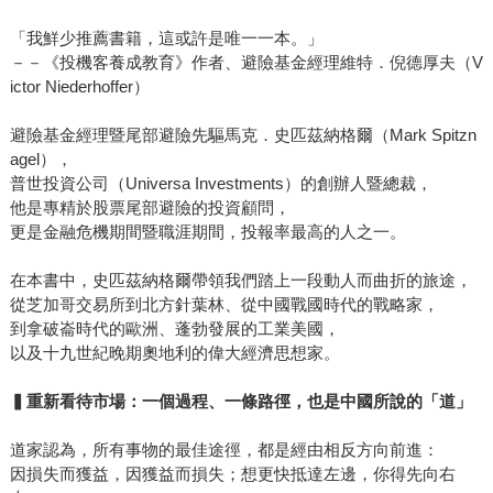
「我鮮少推薦書籍，這或許是唯一一本。」
－－《投機客養成教育》作者、避險基金經理維特．倪德厚夫（V
ictor Niederhoffer）
避險基金經理暨尾部避險先驅馬克．史匹茲納格爾（Mark Spitzn
agel），
普世投資公司（Universa Investments）的創辦人暨總裁，
他是專精於股票尾部避險的投資顧問，
更是金融危機期間暨職涯期間，投報率最高的人之一。
在本書中，史匹茲納格爾帶領我們踏上一段動人而曲折的旅途，
從芝加哥交易所到北方針葉林、從中國戰國時代的戰略家，
到拿破崙時代的歐洲、蓬勃發展的工業美國，
以及十九世紀晚期奧地利的偉大經濟思想家。
▍
重新看待市場：一個過程、一條路徑，也是中國所說的「道」
道家認為，所有事物的最佳途徑，都是經由相反方向前進：
因損失而獲益，因獲益而損失；想更快抵達左邊，你得先向右