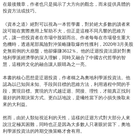
在最後幾章，作者也只是揭示了大方向的觀念，而未提供具體的
投資方法或技巧。
《資本之道》絕對可以視為一本哲學書，對於絕大多數的讀者來
說可能在實際應用上幫助不大，但正是這種不同凡響的思維方
式，讓一些投資者在市場中脫穎而出。作者每每在市場發生重大
危機時，透過尾部風險對沖策略賺取爆炸性獲利，2020年3月美股
史無前例的大崩盤，他卻爆賺3612％。他的迂迴投資法源於對奧
地利學派經濟學的深入理解，同時又融合了中國古代哲學的智
慧，這種跨文化的融合讓人眼睛為之一亮。
本書的核心思想是迂迴投資，作者稱之為奧地利學派投資法。他
認為以已知與未知、手段與目標的思維方法，利用過程中間的手
段，實現目標。實現的方式越迂迴、間接、理性，才能真正找到
最好的跨期決策方式。更白話地說，是犧牲當下的小損失換取未
來的大利益。
然而，由於人類短視近利的天性，這樣的迂迴方式對大部分人來
說注定極其困難，同時也正是因為大多數人只著眼於當下，奧地
利學派投資法的跨期交換策略才會有用。