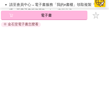
請至會員中心→電子書服務「我的e書櫃」領取複製『兌換
碼』至電子書服務商Readmoo進行兌換。
電子書
退換貨須知：
※ 金石堂電子書怎麼看
因版權保護，您在金石堂所購買的電子書僅能以金石堂專屬
的閱讀軟體開啟閱讀，無法以其他閱讀器或直接下載檔案。
依據「消費者保護法」第19條及行政院消費者保護處公告之
「通訊交易解除權合理例外情事適用準則」，非以有形媒介
提供之數位內容或一經提供即為完成之線上服務，經消費者
事先同意始提供。（如：電子書、電子雜誌、下載版軟體、
虛擬商品…等），
不受「網購服務需提供七日鑑賞期」的限
制
。為維護您的權益，建議您先使用「試閱」功能後再付款
購買。