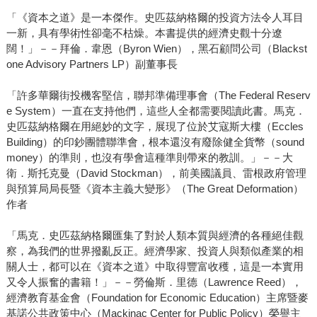
「《資本之道》是一本傑作。史匹茲納格爾的投資方法令人耳目
一新，具有學術性卻毫不枯燥。本書提供的經濟史觀十分遼
闊！」－－拜倫．韋恩（Byron Wien），黑石顧問公司（Blackst
one Advisory Partners LP）副董事長
「許多華爾街投機客堅信，聯邦準備理事會（The Federal Reserv
e System）一直在支持他們，這些人全都需要閱讀此書。馬克．
史匹茲納格爾在用絕妙的文字，展現了位於艾寇斯大樓（Eccles
Building）的印鈔團體聯準會，根本還沒有廢除健全貨幣（sound
money）的準則，也沒有學會這種準則帶來的教訓。」－－大
衛．斯托克曼（David Stockman），前美國議員、雷根政府管理
與預算局局長暨《資本主義大變形》（The Great Deformation）
作者
「馬克．史匹茲納格爾匯集了對於人類本質與經濟的各種絕佳觀
察，為我們的世界撥亂反正。經濟學家、投資人與類似產業的相
關人士，都可以在《資本之道》中取得豐富收穫，這是一本實用
又令人振奮的書籍！」－－勞倫斯．里德（Lawrence Reed），
經濟教育基金會（Foundation for Economic Education）主席暨麥
基諾公共政策中心（Mackinac Center for Public Policy）榮譽主