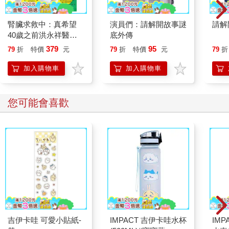
腎臟求救中：真希望
演員們：請解開故事謎
請解
40歲之前洪永祥醫師
底外傳
就告訴我這些事
379
95
79
折
特價
元
79
折
特價
元
79
折
加入購物車
加入購物車
您可能會喜歡
吉伊卡哇 可愛小貼紙-
IMPACT 吉伊卡哇水杯
IM