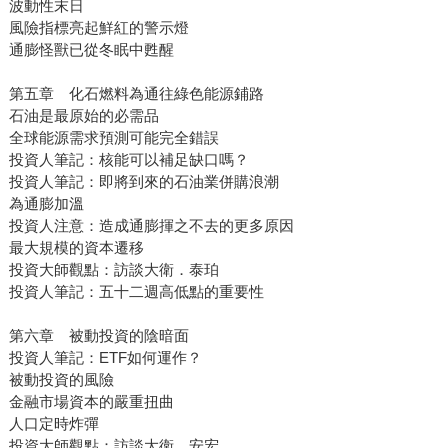
波動性末日
風險指標亮起鮮紅的警示燈
通膨怪獸已從冬眠中甦醒
第五章 化石燃料為通往綠色能源鋪路
石油是最原始的必需品
全球能源需求預測可能完全錯誤
投資人筆記：核能可以補足缺口嗎？
投資人筆記：即將到來的石油業併購浪潮
為通膨加溫
投資人注意：造成通膨揮之不去的更多原因
最大規模的資本遷移
投資大師觀點：訪談大衛．泰珀
投資人筆記：五十二週高低點的重要性
第六章 被動投資的陰暗面
投資人筆記：ETF如何運作？
被動投資的風險
金融市場資本的嚴重扭曲
人口定時炸彈
投資大師觀點：訪談大衛．安宏