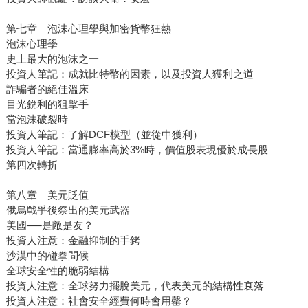
第七章 泡沫心理學與加密貨幣狂熱
泡沫心理學
史上最大的泡沫之一
投資人筆記：成就比特幣的因素，以及投資人獲利之道
詐騙者的絕佳溫床
目光銳利的狙擊手
當泡沫破裂時
投資人筆記：了解DCF模型（並從中獲利）
投資人筆記：當通膨率高於3%時，價值股表現優於成長股
第四次轉折
第八章 美元貶值
俄烏戰爭後祭出的美元武器
美國──是敵是友？
投資人注意：金融抑制的手銬
沙漠中的碰拳問候
全球安全性的脆弱結構
投資人注意：全球努力擺脫美元，代表美元的結構性衰落
投資人注意：社會安全經費何時會用罄？