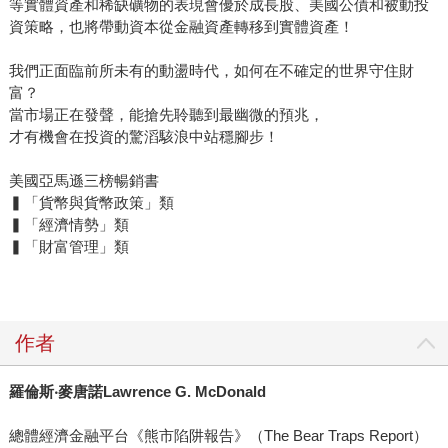
等實體資產和稀缺礦物的表現會優於成長股、美國公債和被動投
資策略，也將帶動資本從金融資產轉移到實體資產！
我們正面臨前所未有的動盪時代，如何在不確定的世界守住財
富？
當市場正在發聲，能搶先聆聽到最幽微的預兆，
才有機會在投資的驚滔駭浪中站穩腳步！
美國亞馬遜三榜暢銷書
▍「貨幣與貨幣政策」類
▍「經濟情勢」類
▍「財富管理」類
作者
羅倫斯‧麥唐諾Lawrence G. McDonald
總體經濟金融平台《熊市陷阱報告》（The Bear Traps Report）