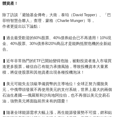
體資產！
除了訪談「避險基金傳奇」大衛．泰珀（David Tepper）、「巴
菲特智慧合夥人」查理．蒙格（Charlie Munger）等，
作者更提出以下論點：
▍過去最受歡迎的60%股票、40%債券組合已不再適用！10%現
金、40%股票、30%債券和20%商品才是能夠抵禦危機的全新組
合。
▍近年非常熱門的ETF已開始變得危險，被動投資者進入市場買
進更多股票，確信自己有能力承擔風險，導致投機資本大量累
積，將促使股票和其他資產出現各種投機泡沫！
▍美元可能失去頂級準備貨幣的主導地位！全球正努力擺脫美
元，中俄帶頭發展不再使用美元的支付系統，世界上最大的兩個
石油生產國──俄羅斯和沙烏地阿拉伯，也不再僅以美元交易石
油，強勢美元將面臨前所未有的隱憂！
▍隨著全球能源需求大幅上漲，再生能源發展勢不可擋，鋰和鈷