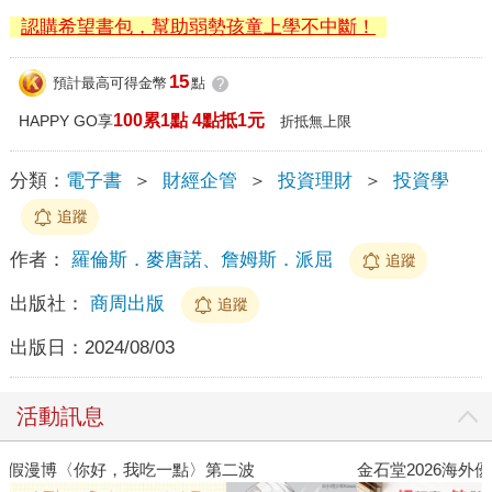
認購希望書包，幫助弱勢孩童上學不中斷！
15
預計最高可得金幣
點
?
100累1點 4點抵1元
HAPPY GO享
折抵無上限
分類：
電子書
＞
財經企管
＞
投資理財
＞
投資學
追蹤
作者：
羅倫斯．麥唐諾、詹姆斯．派屈
追蹤
出版社：
商周出版
追蹤
出版日：
2024/08/03
活動訊息
金石堂2026海外優惠：電子書