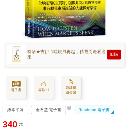
呀哈★吉伊卡哇旋風再起，精選周邊看過
加購
來
寫評價
電子書
喜歡+1
賺金幣
?
紙本平裝
金石堂 電子書
Readmoo 電子書
340
元