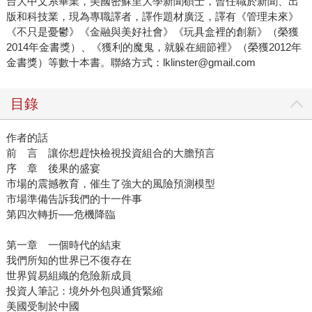
台大中文系畢業，美國密蘇里大學新聞碩士，曾任職於新聞、出
版和科技業，現為專職譯者，譯作題材廣泛，譯有《管理未來》
《不只是憂鬱》《金融與美好社會》《玩具盒裡的創新》（榮獲
2014年金書獎）、《獲利的魔鬼，就躲在細節裡》（榮獲2012年
金書獎）等數十本書。聯絡方式：lklinster@gmail.com
目錄
作者的話
前 言 讓你想趕快檢視投資組合的大膽預言
序 章 後果的盛宴
市場的震撼教育，催生了強大的風險預測模型
市場準備告訴我們的十一件事
第四次轉折──危機降臨
第一章 一個時代的結束
我們所知的世界已不復存在
世界貿易組織的危險新成員
投資人筆記：境外外包與通貨緊縮
美國受制於中國