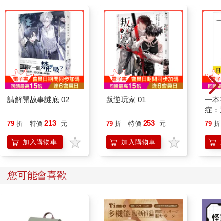
請解開故事謎底 02
叛逆玩家 01
一本
症：
開大
213
253
79
折
特價
元
79
折
特價
元
79
折
人也
的3
加入購物車
加入購物車
您可能會喜歡