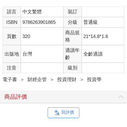
語言
中文繁體
裝訂
ISBN
9786263901865
分級
普通級
商品規
頁數
320
21*14.8*1.6
格
適讀年
出版地
台灣
全齡適讀
齡
注音
級別
電子書
＞
財經企管
＞
投資理財
＞
投資學
商品評價
寫評價