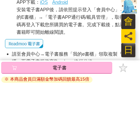
APP下載：
iOS
Android
安裝電子書APP後，請依照提示登入「會員中心」→「我
的E書櫃」→「電子書APP通行碼/載具管理」，取得通行
會
碼再登入下載您所購買的電子書。完成下載後，點選任一
書籍即可開始離線閱讀。
員
日
請至會員中心→電子書服務「我的e書櫃」領取複製『兌換
碼』至電子書服務商Readmoo進行兌換。
電子書
退換貨須知：
※ 本商品會員日滿額金幣加碼回饋最高15倍
因版權保護，您在金石堂所購買的電子書僅能以金石堂專屬
的閱讀軟體開啟閱讀，無法以其他閱讀器或直接下載檔案。
依據「消費者保護法」第19條及行政院消費者保護處公告之
「通訊交易解除權合理例外情事適用準則」，非以有形媒介
提供之數位內容或一經提供即為完成之線上服務，經消費者
事先同意始提供。（如：電子書、電子雜誌、下載版軟體、
虛擬商品…等），
不受「網購服務需提供七日鑑賞期」的限
制
。為維護您的權益，建議您先使用「試閱」功能後再付款
購買。