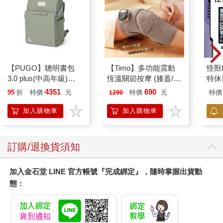
【PUGO】聰明書包
【Timo】多功能震動
怪獸
3.0 plus(中高年級)沙
恆溫關節按摩 (膝蓋/
特休
綠 全新進化玩美上市
肩/手肘通用) 無線充電
加購
4351
690
95
折
特價
元
特價
元
特價
1290
加熱護膝 智能震動護
膝熱敷 【單入組】
加入購物車
加入購物車
訂購/退換貨須知
加入金石堂 LINE 官方帳號『完成綁定』，隨時掌握出貨動
態：