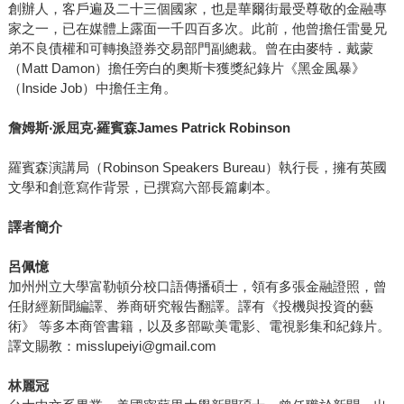
創辦人，客戶遍及二十三個國家，也是華爾街最受尊敬的金融專
家之一，已在媒體上露面一千四百多次。此前，他曾擔任雷曼兄
弟不良債權和可轉換證券交易部門副總裁。曾在由麥特．戴蒙
（Matt Damon）擔任旁白的奧斯卡獲獎紀錄片《黑金風暴》
（Inside Job）中擔任主角。
詹姆斯‧派屈克‧羅賓森James Patrick Robinson
羅賓森演講局（Robinson Speakers Bureau）執行長，擁有英國
文學和創意寫作背景，已撰寫六部長篇劇本。
譯者簡介
呂佩憶
加州州立大學富勒頓分校口語傳播碩士，領有多張金融證照，曾
任財經新聞編譯、券商研究報告翻譯。譯有《投機與投資的藝
術》 等多本商管書籍，以及多部歐美電影、電視影集和紀錄片。
譯文賜教：misslupeiyi@gmail.com
林麗冠