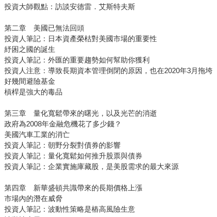
投資大師觀點：訪談安德雷．艾斯特夫斯
第二章 美國已無法回頭
投資人筆記：日本資產榮枯對美國市場的重要性
紓困之國的誕生
投資人筆記：外匯的重要趨勢如何幫助你獲利
投資人注意：導致長期資本管理倒閉的原因，也在2020年3月拖垮
好幾間避險基金
槓桿是強大的毒品
第三章 量化寬鬆帶來的曙光，以及光芒的消逝
政府為2008年金融危機花了多少錢？
美國汽車工業的消亡
投資人筆記：朝野分裂對債券的影響
投資人筆記：量化寬鬆如何推升股票與債券
投資人筆記：企業實施庫藏股，是美股需求的最大來源
第四章 新華盛頓共識帶來的長期價格上漲
市場內的潛在威脅
投資人筆記：波動性策略是樁高風險生意