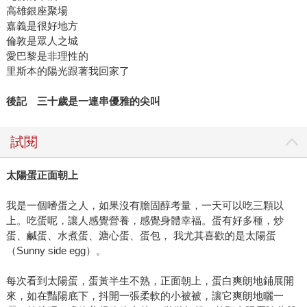
高雄銀座聚場
嘉義是很好地方
倫敦是眾人之城
愛巴黎是非理性的
里斯本的陽光跟著我回家了
後記 三十歲是一連串優雅的尖叫
試閱
太陽蛋正面朝上
我是一個嗜蛋之人，如果沒有膽固醇考量，一天可以吃三顆以
上。吃蛋呢，讓人感覺營養，感覺身體幸福。蛋有好多種，炒
蛋、鹹蛋、水煮蛋、溏心蛋、蛋包， 我尤其喜歡的是太陽蛋
（Sunny side egg）。
每次看到太陽蛋，蛋黃半生不熟，正面朝上，蛋白爽朗地鋪展開
來，如在豔陽底下，抖開一張柔軟的小被被，讓它爽朗地曬一