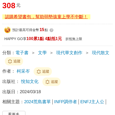
308
元
認購希望書包，幫助弱勢孩童上學不中斷！
15
預計最高可得金幣
點
?
100累1點 4點抵1元
HAPPY GO享
折抵無上限
分類：
電子書
＞
文學
＞
現代華文創作
＞
現代散文
追蹤
作者：
柯采岑
追蹤
出版社：
悅知文化
追蹤
出版日：
2024/03/18
相關主題：
2024荒島書單
INFP調停者
ENFJ主人公
看更多