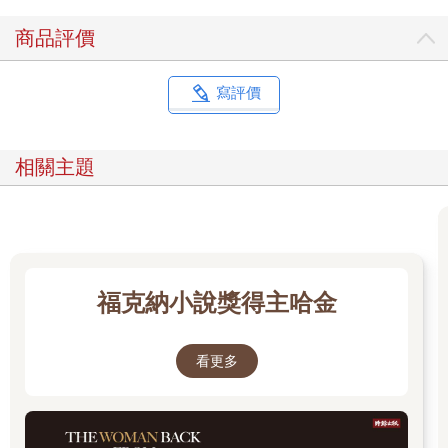
商品評價
還是半熟呢，距離全熟還有一段距離，仍有變化的空間，也有著
什麼早已有了穩定根基。好像我正在經歷的三十幾歲，已經決定
不必重新活一次二十幾歲，明白生命有著發展與更新的渴望。帶
寫評價
著過往的經驗、所有我們已經學會的，再去經歷未知與改變，去
挑戰自己的信念系統，用一種，理解生命的有限，也好想知道自
己還能怎麼發展那樣的好奇，那樣的無畏，那樣太陽蛋的心情去
相關主題
經驗著每一天的變化。
太陽蛋正面朝上──說真的呢，跟誰都可以百搭。
既是可以獨挑大樑的主角，也隨時可以與人合作，擊掌組成華麗
的早午餐團隊；可以當領導，也可以做團員中的忙內，那樣的彈
福克納小說獎得主哈金
性與餘裕，那樣的進退安適， 那樣敞開變化的空間，是明白自己
是誰的自在。要學習那樣的姿態，一個人但凡明白了自己是誰，
就會知道能怎麼與他人搭配，在這世界上自由行走。
看更多
一顆蛋，獨行也可以；一盤早午餐，飽足力量大。
太陽蛋正面朝上──那是火候拿捏的工夫。