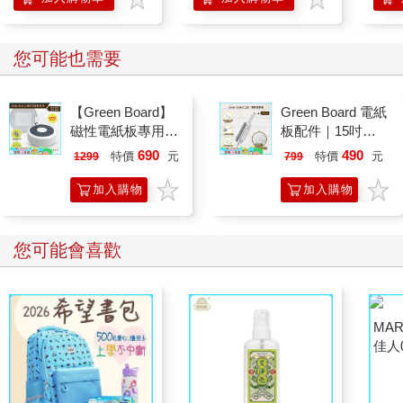
工作選擇與事務強度。有時候難免心裡有這樣的念頭──如果不用
工作那就好了，為什麼我要把自己活得這麼疲憊呢。說實話，我
也這樣想過。
您可能也需要
我在長大以後呢，發現，並且願意承認，自己確實是非常喜歡工
【Green Board】
Green Board 電紙
作的人，這麼說來不怕承認，我的理想生活裡必須要有工作的──
磁性電紙板專用 -
板配件｜15吋
於是出版第二本書《四時瑜伽》時，還十分堅持，要把一個工作
二合一圓形速擦激
ECO專用 三合一
狂的休息筆記，放在副標題，作為告白揭露， 意圖翻轉工作狂的
690
490
特價
元
特價
元
1299
799
活板擦 E8M 台灣
筆擦組｜磁性手寫
負向聯想。
專利設計
板 替換筆 板擦
加入購物
加入購物
說真的，工作狂又怎麼樣。工作狂不過就是，我明白我想要怎麼
車
車
在工作中貢獻。
您可能會喜歡
我看待工作的方式是這樣的，我覺得工作是一個穩定的，安全
的，我可以持續挑戰自己的方式。用工作的日常作業當作度量，
可以很輕易地定位且下錨，自己的所在位置。我是持續進步的
嗎？還是原地踏步的？甚至工作會有同行同業，也有敬重前輩，
於是可以很明確地標誌出，自己有沒有想要抵達的下一個地方，
想學習的對象。接著可以像設計一個旅行那樣地，雀躍地設定自
己的成長計畫。最後工作的需求，一定都有對應資源，找到可應