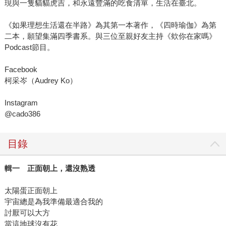
現與一隻貓貓虎吉，和永遠豐滿的吃食清單，生活在臺北。
《如果理想生活還在半路》為其第一本著作，《四時瑜伽》為第
二本，願望集滿四季書系。與三位至親好友主持《欸你在家嗎》
Podcast節目。
Facebook
柯采岑（Audrey Ko）
Instagram
@cado386
目錄
輯一 正面朝上，還沒熟透
太陽蛋正面朝上
宇宙總是為我準備最適合我的
討厭可以大方
當這地球沒有花