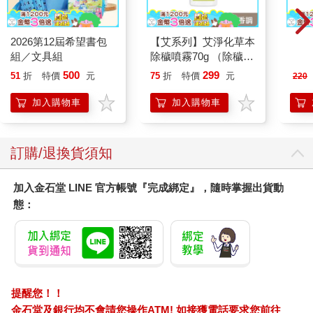
用的資源，就可以感覺在工作環境中，持續有所學習。
工作首先看重的是成果，成果騙不了人。學習的循環，會反映在
2026第12屆希望書包
【艾系列】艾淨化草本
MAR
成果上。
組／文具組
除穢噴霧70g （除穢/
佳人0
平安/淨化/艾草/芙蓉/
500
299
51
折
特價
元
75
折
特價
元
220
二十幾歲的時候，入行開始做的是編輯，當時剛認識媒體工作，
抹草） 此為單瓶賣場
所以諸多不會不懂，也老實發現自己中文不夠好，想要描述一件
另有多瓶組優惠賣場
加入購物車
加入購物車
事情的時候，腦中常常沒有對應的詞彙語句快步跟上。於是只能
惡補，養成每週都去逛書店巡田水的習慣──看當時的暢銷排行
榜，大家正在關心什麼；看各區的出版新書，補強自己欠缺的領
訂購/退換貨須知
域知識；看出版社編輯怎麼選題落標，選什麼樣的書封與題目，
自己也感興趣。去看自己與市場的口味，到底差距落在哪裡，我
加入金石堂 LINE 官方帳號『完成綁定』，隨時掌握出貨動
跟自己說──我必須理解跟自己不同的人，現在究竟在關心什麼。
態：
否則永遠，我也只會活在自己的世界。
然後大量買書，不懂的就看，不懂的就查，為了要能撰寫性別類
議題，能夠回饋作者稿件，我記得自己把性別理論的相關書籍，
塞滿整層書櫃。從基礎的社會學理論開始惡補，然後到性別理
論，三波女性主義，看不同陣營論戰，閱讀時很有樂趣，像做回
提醒您！！
學生，覺得自己全面展開了一個新的面向世界的領域地圖。
金石堂及銀行均不會請您操作ATM! 如接獲電話要求您前往