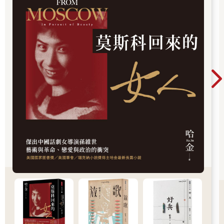
太陽蛋好不好吃，講求料理火候，有時候最簡單的最困難，最不
喧譁的經常是內功最深厚的。我有時候覺得長大也是學會不動聲
色地出力，優雅地與艱難互搏交手，不再想把辛苦通通翻攪出
來，攤在世界面前，沒有那樣需要被眾人安慰的必要。養成一種
等候的習慣，心甘情願地讓時間去熟成美味的內在。
太陽蛋正面朝上──覺得有點辛苦的時候，就去吃這麼一顆蛋吧。
我對自己這麼說。滿懷感謝地，雙手合十，去吃一頓飯，去咬一
顆蛋，然後知道，明天又是全新的一天。太陽升起，微風吹拂，
廚師換上工作服，揀選新鮮雞蛋籃，敲破蛋殼，蛋滑入油鍋像滑
入某個游泳池水道，火候適中。時間到，太陽蛋準備好，穩穩上
桌，輕輕戳破，像有一抹太陽光灑在白色餐盤上。你把世界的營
養， 通通下肚。
那就是太陽蛋的魔法吧！
三十幾歲以後，我想做這麼一顆，正面朝上的太陽蛋。讓人想起
的時候，感覺營養，感覺健康，感覺溫暖。