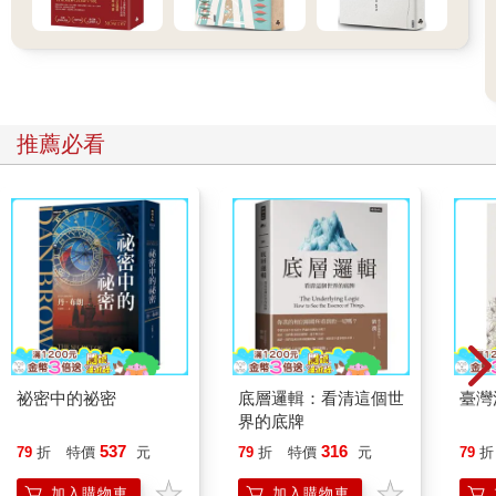
理想生活要有工作
寫第一本書《如果理想生活還在半路》時，刻意地避開寫工作，
不是因為不在乎，反而因為太在乎了。擔心自己一時半刻，用字
推薦必看
遣詞，沒有辦法說清。乾脆不寫。畏戰逃跑，畢竟也是一種生存
策略。
事後想想，要談理想生活，確實不能不談工作。因為我們多數人
的生活，保守估計，有三分之一的時間，都在工作環境裡頭度
過。而實話也是如此，工作大抵也是我們經歷到最多磨難與挑戰
的地方──工作裡有人事萬象，有目標結果，有自己所能創造，也
有自己所不能左右，我們在工作裡頭困惑，沮喪，挫折，恐懼，
學習，磨練，成長，養成，每個階段都有當期的挑戰與眼光鍛
鍊。
祕密中的祕密
底層邏輯：看清這個世
臺灣
如果回頭想來，我們大概也是在那樣的挑戰裡熟成，明白自己要
界的底牌
怎麼跟這個社會的秩序與規則相處共度。
537
316
79
折
特價
元
79
折
特價
元
79
折
而很多人覺得，自己之所以沒辦法活在理想生活裡頭，是受限於
加入購物車
加入購物車