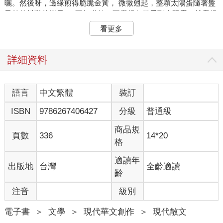
曬。然後呀，邊緣煎得脆脆金黃， 微微翹起，整顆太陽蛋隨著盤
子前後抖動的樣子──不知道欸，不覺得每當看到太陽蛋，就覺得
它心情很好的樣子嗎？一顆太陽蛋、兩片火腿、一條煎得脆脆的
看更多
香腸，組成一盤大早餐，多可愛呀。
太陽蛋正面朝上──那樣的畫面，有一種鼓舞訊息。
詳細資料
就像呢，生命總是有背部著地的時候，誰都遇過，乖乖躺著，雙
手一攤，什麼也不能做。可是從另一個角度來看，那樣的慵懶與
語言
中文繁體
裝訂
蓬鬆，那樣的彈性與可愛，也是另一種生命其實必須的姿態──我
ISBN
9786267406427
分級
普通級
願意接受生命早已為我準備好的一切，並且相信那其中必然有我
尚不能透澈明白的美麗。
商品規
頁數
336
14*20
格
背部著地的時候，不做什麼的時候，放空的時候，有沒有可能，
我們正在參與生命更寬闊的可能，見證另一種反向力度的完成。
適讀年
出版地
台灣
全齡適讀
那樣的完成沒有原因，甚至沒有目的，不過只是，我存在於此時
齡
此刻此地，已經很美好了。
注音
級別
我的出生，已經就是完成了。就像一顆美好的太陽蛋。
電子書
＞
文學
＞
現代華文創作
＞
現代散文
太陽蛋正面朝上──也有一種還沒熟透的可能性。