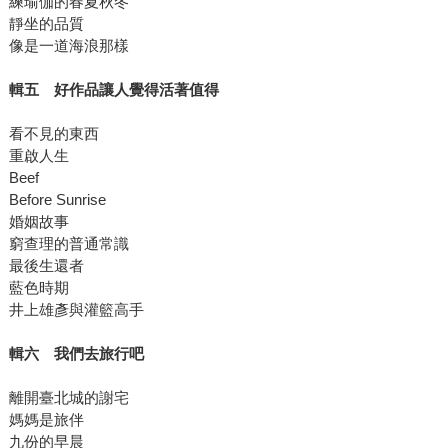
練瑜伽的春夏秋冬
靜坐的品質
像是一道海浪那樣
輯五 好作品讓人覺得活著值得
看不見的東西
重啟人生
Beef
Before Sunrise
婚姻故事
窮查理的普通常識
最後生還者
藍色時期
井上雄彥與灌籃高手
輯六 我們去旅行吧
離開臺北城的謝宅
媽媽是旅伴
九份的早晨