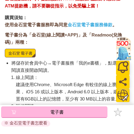
其實每一種主義，不過也就是一種描繪與想像世界的方式。
ATM提款機，請不要聽從指示，以免受騙上當！
想起來覺得土法煉鋼，不過對我來說，是非常扎實的馬步訓練──
購買須知：
我知道對於當時的我來說，我得先開始看得更多一點才行。如果
使用金石堂電子書服務即為同意
金石堂電子書服務條款
。
我認知的世界邊界太過狹窄， 我也只能整理編輯出狹隘的內容。
一個人能夠創造的邊界，是他理解的總和。然後那樣的習慣，一
電子書分為「金石堂(線上閱讀+APP)」及「Readmoo(兌換
路跟著我到現在，十年以後，即便換了職能貢獻，我還是習慣，
碼)」兩種：
至少每月都要去逛逛書店，巡田水，感受現在世界正往什麼方向
遷徙，問自己還在不在這個內容的嗅覺裡面。
將儲存於會員中心→電子書服務「我的e書櫃」，點選線上
後來從內容轉做了電商，每個職能領域，背後都有一套既有邏
閱讀直接開啟閱讀。
輯。學好規矩， 打好基底，就有餘力在裡頭變化與破壞。把握每
線上閱讀：
一次在工作環境中，自己感覺到不會、不擅長、做不好時，就去
建議使用Chrome、Microsoft Edge 有較佳的線上瀏覽效
拓展自己的學習邊界。多數時候我的經驗是，覺得自己弱小時，
果， iOS 16 或以上版本，Android 6.0 以上版本，建議裝
成長反而是最快的，因為會有想要強壯起來的深刻決心。
置有6GB以上的記憶體，至少有 30 MB以上的容量。
理想生活要有工作，不是因為工作美好，反而正是因為工作裡會
離線閱讀：
電子書
有直接的困難挫敗，會有事與願違，會有無能為力，會有主張不
APP下載：
iOS
Android
同與意見不合，這些經驗都會毫無保留地衝擊與挑戰身而為人的
安裝電子書APP後，請依照提示登入「會員中心」→「我
※ 金石堂電子書怎麼看
信念系統。許多時候我們在職場環境裡產生的各種反應，其實也
的E書櫃」→「電子書APP通行碼/載具管理」，取得通行
連接我們的深層恐懼，於是給我們難以想像的巨大痛苦。