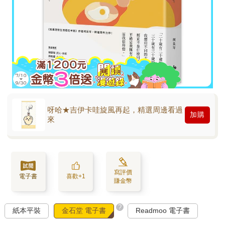
呀哈★吉伊卡哇旋風再起，精選周邊看過
加購
來
寫評價
電子書
喜歡+1
賺金幣
?
紙本平裝
金石堂 電子書
Readmoo 電子書