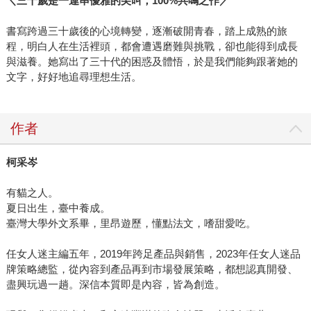
＼三十歲是一連串優雅的尖叫，100%共鳴之作／
書寫跨過三十歲後的心境轉變，逐漸破開青春，踏上成熟的旅
程，明白人在生活裡頭，都會遭遇磨難與挑戰，卻也能得到成長
與滋養。她寫出了三十代的困惑及體悟，於是我們能夠跟著她的
文字，好好地追尋理想生活。
作者
柯采岑
有貓之人。
夏日出生，臺中養成。
臺灣大學外文系畢，里昂遊歷，懂點法文，嗜甜愛吃。
任女人迷主編五年，2019年跨足產品與銷售，2023年任女人迷品
牌策略總監，從內容到產品再到市場發展策略，都想認真開發、
盡興玩過一趟。深信本質即是內容，皆為創造。