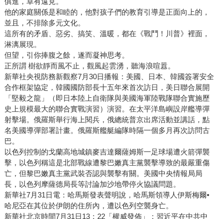
俱進，卓有遠見。
他的家庭關係是和睦的，他對孩子們的教育引導是正面向上的，
並且，不排除多元文化。
這所有的矛盾、惡劣、搞笑、溫暖，都在《戰鬥！川普》裡面，
淋漓展現。
但望，引你捧腹之餘，遂而凝神思考。
正所謂 樹欲靜而風不止，觀風起雲湧，聽海浪喧囂。
新華社央視防務新觀察7月30日播報：美國、日本、韓國簽署安全
合作框架協定，韓國國防部長十五年來首次訪日，美日聯合展開
「堅毅之龍」（即日本陸上自衛隊與美國海軍陸戰隊聯合實施歷
史上規模最大的聯合實戰演習）演習。在太平洋島嶼設岸艦導彈
射擊場。俄羅斯舉行海上閱兵，俄總統普京出席活動並講話，點
名美國導彈部署計畫。俄羅斯艦艇編隊時隔一個多月再次訪問古
巴。
以色列控制的戈蘭高地城鎮麥吉達爾薩姆斯一足球場遭火箭彈襲
擊，以色列稱這是北部戰線遭黎巴嫩真主黨襲擊導致的最嚴重傷
亡，但黎巴嫩真主黨武裝否認與襲擊有關。美國中央情報局局
長，以色列摩薩德局長等討論加沙地帶停火協議問題。
新華社7月31日電：哈馬斯發表聲明說，哈馬斯領導人伊斯梅爾•
哈尼亞在其位於伊朗的住所內，遭以色列空襲身亡。
新華社北京時間7月31日13：22「權威發佈」：習近平在中共中