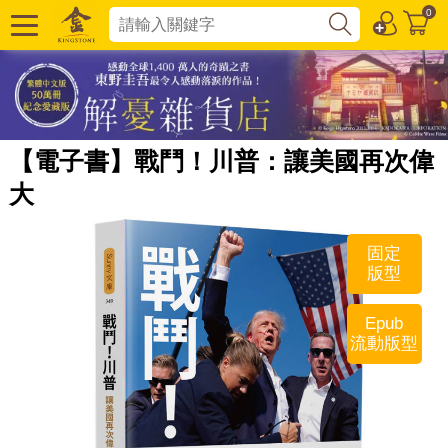
0
【電子書】戰鬥！川普：讓美國再次偉
大
固定
版型
Epub
流動版型