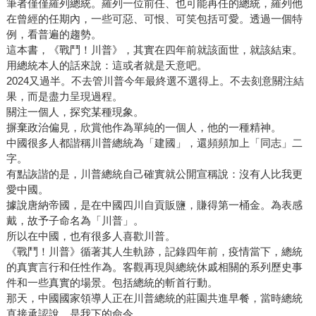
筆者僅僅羅列總統。羅列一位前任、也可能再任的總統，羅列他
在曾經的任期內，一些可惡、可恨、可笑包括可愛。透過一個特
例，看普遍的趨勢。
這本書，《戰鬥！川普》，其實在四年前就該面世，就該結束。
用總統本人的話來說：這或者就是天意吧。
2024又過半。不去管川普今年最終選不選得上。不去刻意關注結
果，而是盡力呈現過程。
關注一個人，探究某種現象。
摒棄政治偏見，欣賞他作為單純的一個人，他的一種精神。
中國很多人都諧稱川普總統為「建國」，還頻頻加上「同志」二
字。
有點詼諧的是，川普總統自己確實就公開宣稱說：沒有人比我更
愛中國。
據說唐納帝國，是在中國四川自貢販鹽，賺得第一桶金。為表感
戴，故予子命名為「川普」。
所以在中國，也有很多人喜歡川普。
《戰鬥！川普》循著其人生軌跡，記錄四年前，疫情當下，總統
的真實言行和任性作為。客觀再現與總統休戚相關的系列歷史事
件和一些真實的場景。包括總統的斬首行動。
那天，中國國家領導人正在川普總統的莊園共進早餐，當時總統
直接承認說，是我下的命令。