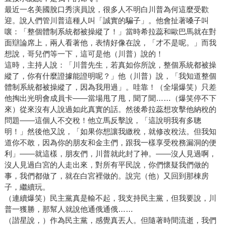
最近一名美國脫口秀演員說，很多人不明白川普為何這麼受歡
迎。說人們管川普這種人叫「誠實的騙子」。他會扯著嗓子叫
嚷：「整個體制系統都被操縱了！」當時希拉蕊和歐巴馬就在對
面辯論席上，兩人看著他，表情好像在說，「才不是呢。」而我
想說，哥兒們等一下，這可是他（川普）說的！
這時，主持人說：「川普先生，若真如你所說，整個系統都被操
縱了，你有什麼證據能證明呢？」他（川普）說，「我知道整個
體制系統都被操縱了，因為我用過」。哇靠！（全場爆笑）只差
他掏出光明會成員卡——當場甩了甩，聞了聞……（爆笑停不下
來）從來沒有人說過如此真實的話。然後希拉蕊想攻擊他納稅的
問題——這個人不交稅！他立馬反擊說，「這說明我有多聰
明！」然後他又說，「如果你想讓我繳稅，就修改稅法。但我知
道你不敢，因為你的朋友和金主們，跟我一樣享受稅務漏洞的便
利」——就這樣，朋友們，川普就此封了神。——沒人見過啊，
沒人見過白宮的人走出來，對所有平民說，你們懷疑我們做的
事，我們都做了，就在白宮裡做的。說完（他）又回到那棟房
子，繼續玩。
（連續爆笑）民主黨真是輸不起，我支持民主黨，但我要說，川
普一獲勝，那幫人就說他通俄通俄……
（諧星說，）作為民主黨，感覺真丟人。但隨著時間流逝，我們