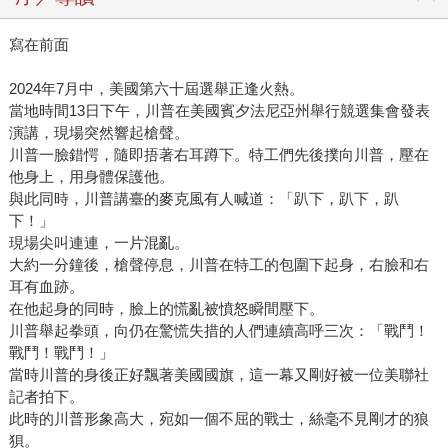
寫在前面
2024年7月中，美國第六十屆選舉正逢火熱。
當地時間13日下午，川普在美國賓夕法尼亞州舉行競選集會發表
演講，現場突然響起槍聲。
川普一臉錯愕，隨即捂著右耳蹲下。特工們先後撲向川普，壓在
他身上，用身體保護他。
與此同時，川普講臺的麥克風有人喊道：「趴下，趴下，趴
下！」
現場尖叫連連，一片混亂。
大約一分鐘後，槍聲停息，川普在特工的包圍下起身，右臉和右
耳有血跡。
在他起身的同時，臉上的慌亂被憤怒瞬間壓下。
川普舉起拳頭，向仍在驚慌失措的人們連續高呼三次：「戰鬥！
戰鬥！戰鬥！」
當時川普的身後正好飄著美國國旗，這一幕又剛好被一位美聯社
記者拍下。
此時的川普形象高大，宛如一個不屈的戰士，絲毫不見剛才的狼
狽。