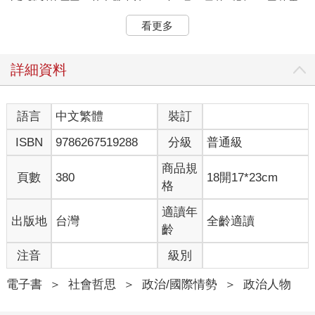
生和勝利的原因。其中發表於1949年8月15日的《別了，司徒雷
登》，尤其具有歷史代表性。
看更多
七十年後，重讀《別了，司徒雷登》，感悟到歷史竟有某種驚人
的巧合。
2020年之初，黑雲壓城。一場前所未有的災難肆虐人類，席捲全
詳細資料
球。這是一個特殊的時期，發生了許多悲慘的事件，也又一次挑
戰了世界的道德底線，同時檢測了普世人心。多重人性在暴風驟
雨的洗禮下，各自凸顯崢嶸。
語言
中文繁體
裝訂
無數國家被美國用自家的法律任意裁決，世界始終缺乏公正公平
ISBN
9786267519288
分級
普通級
的秩序。
中國還有很多不足或者更甚的地方。但在這場疫情來勢洶洶、不
商品規
可一世之下，中國全民合力，打贏了全球第一仗，給世界爭取了
頁數
380
18開17*23cm
格
不可重複的寶貴時間。讓每一個國家有機會規避風險，讓各國的
每一位領袖，有阻擊的參照。
適讀年
出版地
台灣
全齡適讀
這是不容黑抹的事實！但抹黑一直在進行，越演越烈。
齡
就在當地時間2020年4月14日東部時間21點的新聞發佈會上，川
普總統再一次公開宣稱「新冠肺炎」為「武漢肺炎」。並且回答
注音
級別
記者：「我就是這麼認為的。」
在2020年6月22日的大選演講會上，川普總統刷新詞典，推出
電子書
＞
社會哲思
＞
政治/國際情勢
＞
政治人物
「功夫肺炎」。
在屢屢甩鍋的背後，總統究竟有何真實的居心？