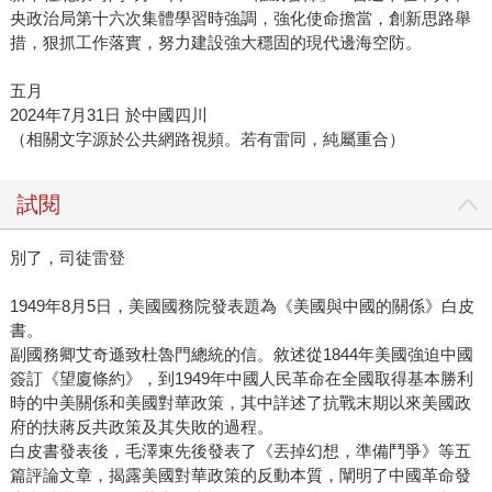
央政治局第十六次集體學習時強調，強化使命擔當，創新思路舉
措，狠抓工作落實，努力建設強大穩固的現代邊海空防。
五月
2024年7月31日 於中國四川
（相關文字源於公共網路視頻。若有雷同，純屬重合）
試閱
別了，司徒雷登
1949年8月5日，美國國務院發表題為《美國與中國的關係》白皮
書。
副國務卿艾奇遜致杜魯門總統的信。敘述從1844年美國強迫中國
簽訂《望廈條約》，到1949年中國人民革命在全國取得基本勝利
時的中美關係和美國對華政策，其中詳述了抗戰末期以來美國政
府的扶蔣反共政策及其失敗的過程。
白皮書發表後，毛澤東先後發表了《丟掉幻想，準備鬥爭》等五
篇評論文章，揭露美國對華政策的反動本質，闡明了中國革命發