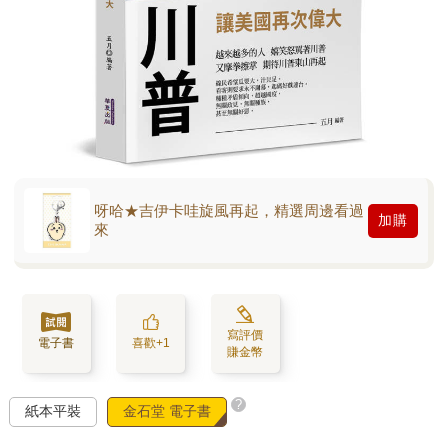
呀哈★吉伊卡哇旋風再起，精選周邊看過
加購
來
寫評價
電子書
喜歡+1
賺金幣
?
紙本平裝
金石堂 電子書