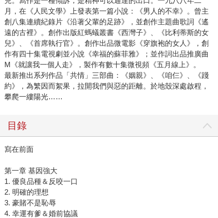
兒。寫作是一種傾訴，是精神可以通達的出口。一九八八年二
月，在《人民文學》上發表第一篇小說：《男人的不幸》。曾主
創八集連續紀錄片《沿著父輩的足跡》，並創作主題曲歌詞《遙
遠的古裡》。創作出版紅螞蟻叢書《西灣子》、《比利蒂斯的女
兒》、《首席執行官》。創作出品微電影《穿旗袍的女人》，創
作有四十集電視劇並小說《幸福的蘇菲雅》；並作詞出品推廣曲
M《就讓我一個人走》，製作有數十集微視頻《五月線上》。
最新推出系列作品「共情」三部曲：《姻親》、《咱仨》、《踐
約》，為繁因而絮果，拉開我們與惡的距離。於地殼深處啟程，
攀爬一縷陽光……
目錄
寫在前面
第一章 基因強大
1. 優良品種＆反咬一口
2. 明確的理想
3. 豪賭不是恥辱
4. 幸運有爹＆婚前協議