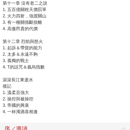
第十一章 沒有老二之說
1. 五百億關稅天價罰單
2. 火力四射，強渡關山
3. 有一種關係斷捨離
4. 高傲昂貴的代價
第十二章 烈焰與怒火
1. 起訴＆帶貨的能力
2. 太多＆永遠不夠
3. 孤獨的戰士
4. T的詛咒＆義烏指數
滾滾長江東逝水
後記
1. 溫柔且強大
2. 操控與被操控
3. 帝國的興衰
4. 一杯濁酒喜相逢
序／導讀