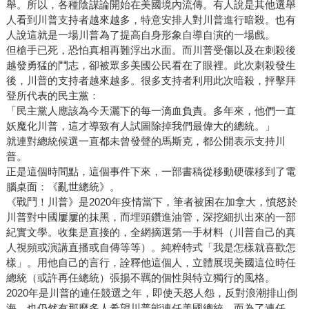
舉。所以，各種陰謀論開始在美國境內流傳。有人說是其他選舉
人看到川普支持者越來越多，特意安排人對川普進行暗殺。也有
人說這就是一場川普為了提高自身形象自導自演的一場戲。
但槍手已死，恐怕真相再難浮出水面。而川普受傷以及在刺殺後
越發勇猛的鬥志，卻被眾多美國公民看在了眼裡。此次刺殺發生
後，川普的支持者越來越多。很多支持者利用此次暗殺，抨擊拜
登所代表的民主黨：
「民主黨人應該為今天灑下的每一滴血負責。多年來，他們一直
妖魔化川普，這才導致有人試圖除掉我們最偉大的總統。」
就連對總統候選一直都未曾發聲的馬斯克，都公開表示支持川
普。
正是這個時間點，這個事件下來，一部書稿從移動硬碟移到了電
腦桌面：《亂世總統》。
《戰鬥！川普》是2020年疫情當下，筆者被困在加拿大，憤怒於
川普對中國屢屢的抹黑，而埋頭鑽進油管，深挖細扒出來的一部
紀實文學。收集是直接的，全網摘選第一手材料（川普自己的真
人視頻或演講直播或自傳等等）。純粹特式「我是怎樣就喜歡怎
樣」。用他自己的言行，詮釋他這個人，立體展現美國這位時任
總統（或許再任總統）張揚不羈的個性與特立獨行的風格。
2020年是川普的連任競選之年，即使天怒人怨，反對浪潮排山倒
海，也仍然有那麼多人希望川普能連任美國總統。而為了連任，