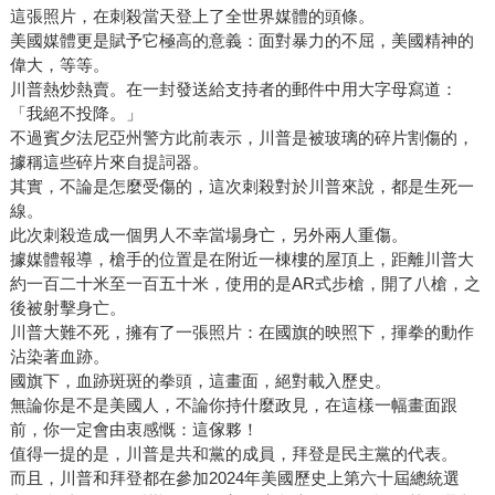
這張照片，在刺殺當天登上了全世界媒體的頭條。
美國媒體更是賦予它極高的意義：面對暴力的不屈，美國精神的
偉大，等等。
川普熱炒熱賣。在一封發送給支持者的郵件中用大字母寫道：
「我絕不投降。」
不過賓夕法尼亞州警方此前表示，川普是被玻璃的碎片割傷的，
據稱這些碎片來自提詞器。
其實，不論是怎麼受傷的，這次刺殺對於川普來說，都是生死一
線。
此次刺殺造成一個男人不幸當場身亡，另外兩人重傷。
據媒體報導，槍手的位置是在附近一棟樓的屋頂上，距離川普大
約一百二十米至一百五十米，使用的是AR式步槍，開了八槍，之
後被射擊身亡。
川普大難不死，擁有了一張照片：在國旗的映照下，揮拳的動作
沾染著血跡。
國旗下，血跡斑斑的拳頭，這畫面，絕對載入歷史。
無論你是不是美國人，不論你持什麼政見，在這樣一幅畫面跟
前，你一定會由衷感慨：這傢夥！
值得一提的是，川普是共和黨的成員，拜登是民主黨的代表。
而且，川普和拜登都在參加2024年美國歷史上第六十屆總統選