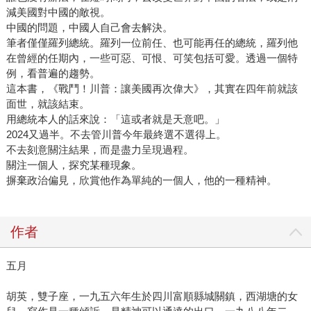
減美國對中國的敵視。
中國的問題，中國人自己會去解決。
筆者僅僅羅列總統。羅列一位前任、也可能再任的總統，羅列他
在曾經的任期內，一些可惡、可恨、可笑包括可愛。透過一個特
例，看普遍的趨勢。
這本書，《戰鬥！川普：讓美國再次偉大》，其實在四年前就該
面世，就該結束。
用總統本人的話來說：「這或者就是天意吧。」
2024又過半。不去管川普今年最終選不選得上。
不去刻意關注結果，而是盡力呈現過程。
關注一個人，探究某種現象。
摒棄政治偏見，欣賞他作為單純的一個人，他的一種精神。
作者
五月
胡英，雙子座，一九五六年生於四川富順縣城關鎮，西湖塘的女