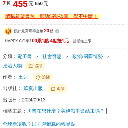
455
7
折
元
650
元
認購希望書包，幫助弱勢孩童上學不中斷！
20
預計最高可得金幣
點
?
100累1點 4點抵1元
HAPPY GO享
折抵無上限
分類：
電子書
＞
社會哲思
＞
政治/國際情勢
＞
政治人物
追蹤
作者：
五月
追蹤
出版社：
華夏出版
追蹤
出版日：
2024/09/13
相關主題：
川普在想什麼？美伊戰爭會結束嗎？
全球新冷戰？民主與獨裁的臨界點