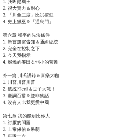
1. 我叫他國王
2. 很大實力＆耐心
3. 「川金三度」比試按鈕
4. 史上獵巫＆「通烏門」
第六章 和平的先決條件
1. 斬首無需告知＆通緝總統
2. 完全在控制之下
3. 今天我指示
4. 燃燒的麥田＆弱小的苦難
外一篇 川氏語錄＆喜樂大咖
1. 川普川普川普
2. 總統打call＆豆子大戰！
3. 臺詞百搭＆並非笑話
4. 沒有人比我更愛中國
第七章 我的能耐比你大
1. 討厭的問題
2. 上帝保佑＆呆萌
3. 再說一次