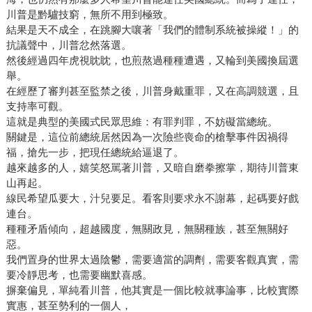
川普是黔驢技窮，無所不用到極致。
結果是天不成全，在跳腳大嚷著「我們的體制系統被操縱！」的
抗議聲中，川普忿然落選。
然後經過四年虎視眈眈，也煎熬過種種遭遇，又輪到美國換屆選
舉。
在經歷了審判甚至監禁之後，川普身戴重罪，又在高調競選，且
支持率可觀。
這就是典型的美國式民眾思維：有罪判罪，不妨礙當總統。
關鍵是，這位前總統居然因為一次險些喪命的槍擊事件因禍得
福，搶先一步，把現任總統給逼退了。
越來越多的人，嬉笑怒駡著川普，又暗自磨拳擦掌，期待川普東
山再起。
線民希望瓜要大，汁兒要足。看客則要求永不謝幕，起碼要好戲
連台。
種種矛盾傾向，超越國度，無關政見，無關種族，甚至無關好
惡。
我們置身的世界太過陰鬱，需要適當的調劑，需要客觀真實，需
要冷靜思考，也需要幽默喜感。
摒棄偏見，單純看川普，他其實是一個比較就事論事，比較實際
實惠，甚至勢利的一個人，