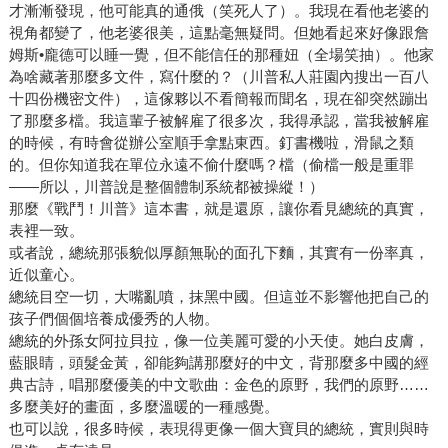
才漸漸發現，他可能真的通俄（笑死人了）。我現在看他老婆的
視角都變了，他老婆很美，這點毫無疑問。但她看起來好像跟詹
姆斯•龐德可以睡一覺，但不能信任的那種妞（全場笑抽）。他家
為啥藏著那麼多文件，寫什麼的？（川普私人莊園內搜出一百八
十四份機密文件），這傢夥以不看簡報而聞名，現在卻突然蹦出
了那麼多檔。我這輩子被解雇了很多次，我得承認，當我被解雇
的時候，有時會從辦公室順手拿點東西。釘書機啦，滑鼠之類
的。但你知道我在單位永遠不偷什麼嗎？檔（偷檔一般是重罪
——所以，川普說是整個體制系統都被操縱！）
那麼《戰鬥！川普》這本書，就是還原，讓你看見總統的真實，
表裡一致。
或者說，總統那張貌似厚顏無恥的面孔下麵，其實有一份率真，
近似童心。
總統目空一切，大嘴亂噴，抹黑中國。但這並不影響他把自己的
孩子們個個培養成優秀的人物。
總統的外孫女阿拉貝拉，像一位美麗可愛的小天使。她白皮膚，
藍眼睛，頭髮金黃，卻能夠講那麼好的中文，背那麼多中國的經
典古詩，唱那麼優美的中文歌曲：金色的原野，我們的原野……
多麼美好的畫面，多麼溫暖的一種感覺。
也可以說，很多時候，表現得更像一個大寶貝的總統，實則與時