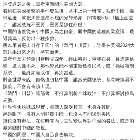
拜登退選之後，筆者重新關注美國大選。
看到在美國槍擊的事件發生後，基本上第一時間，我們中國，義
烏這邊，就把川普激昂不屈的光輝形象，閃電般印到 T恤上面去
了：誰當總統不重要，重要是抓住商機！
中國的速度從來引中國人為之自豪。而中國的這種商業意識，通
過義烏，反射出一種指數。
所以筆者翻出封存了四年的《戰鬥！川普》，計畫在美國2024大
選結果出來之前，將它面世。
筆者無意去預測川普時隔四年，經由審判，重罪在身，且遭遇槍
擊，還大難不死，那他究竟能不能重新獲得民意，或「操縱體制
系統」，最終如願以償，再次當選。
對全世界來說，自然也包括中國，誰當美國總統，都意味換湯不
換藥，不會有奇蹟出現。
《戰鬥！川普》這部書，不打算剖析全球政治，不打算探討俄烏
局勢。
世界性焦灼既成現實，每個人深受其苦，也身在其間。
起碼眼下，沒有人能顛覆中國，也沒人有能遏制美國。
誰也沒有辦法，在短時間內，去改變世界對中國的看法，或是消
減美國對中國的敵視。
中國的問題，中國人自己會去解決。