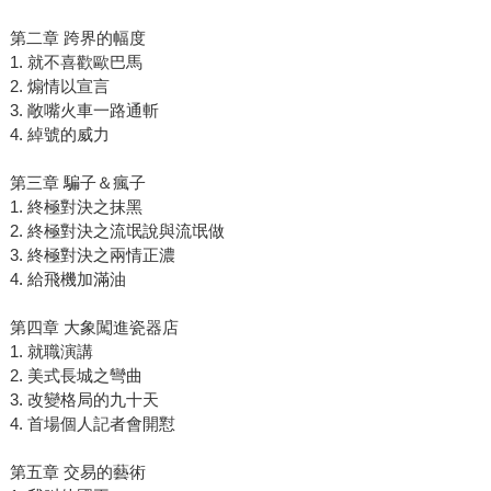
第二章 跨界的幅度
1. 就不喜歡歐巴馬
2. 煽情以宣言
3. 敞嘴火車一路通斬
4. 綽號的威力
第三章 騙子＆瘋子
1. 終極對決之抹黑
2. 終極對決之流氓說與流氓做
3. 終極對決之兩情正濃
4. 給飛機加滿油
第四章 大象闖進瓷器店
1. 就職演講
2. 美式長城之彎曲
3. 改變格局的九十天
4. 首場個人記者會開懟
第五章 交易的藝術