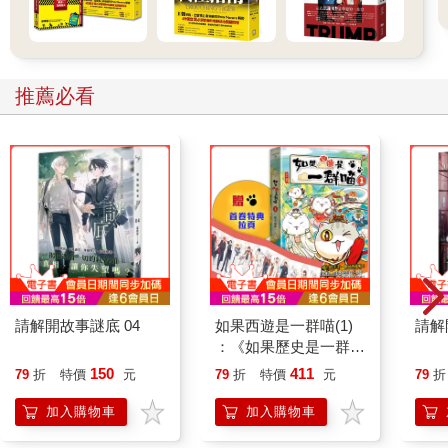
是上天的意思？」
然而在敗選四年之後，一聲槍響，又把川普推置到世界的矚目之
上。
俄烏戰火，蔓延久矣。總需要有一個人，來按下這焦灼無解的暫
停鍵。
推薦必看
川普若突圍獲勝，憑著他那三寸不爛之舌，或成調停第一人選。
這未必，不是上天的意思。
請解開故事謎底 04
如果西遊是一群喵(1)
請解
：《如果歷史是一群
喵》作者最新力作，附
150
411
79
折
特價
元
79
折
特價
元
79
折
【首卷特典】拉頁
加入購物車
加入購物車