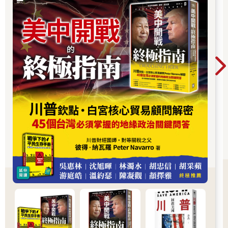
簡單意義上的大嘴巴，他真的敢講真話：「但我們的機場像第三
世界，你在拉瓜迪亞機場降落，在甘迺迪、洛杉磯，紐華克機場
降落，如果你來自杜拜卡達，去過中國大陸，你看過絕佳的機
場…….你會以為你回到了第三世界。」的確，在美國隨處可見，
很多基礎建設陳舊破損。
基礎設施透視管理體制，這不是哪一任美國總統情不情願承認的
事情，是歷史的軌跡所然。
循著這個軌跡，看美國從強悍政治走到瘋狂搖擺，而搖擺之累，
或將進入歇斯底里。
騙子，瘋子，傀儡：撕裂的美國是否真的已經沒有更多的選項。
封鎖，關閉，制裁：爭雄的世界必將打破枷鎖，各自強大。
從驚奇當選到拼力連選的過程，總統想了些什麼，做了些什麼，
說了些什麼？
縱觀多事之年的2020，美國經歷了什麼，世介面臨著什麼？
美東當地時間2020年6月14日，美國第四十五任總統唐納川普，
在白宮官邸，度過了他七十四歲的生日。就在前一天，總統出席
西點軍校畢業典禮暨建校兩百四十五周年慶典。過程中，因為頻
頻回禮六百次，端不穩水杯，碎步下臺。總統被媒體質疑身體有
恙。
其時，總統抬頭看了看天空：「明天也正好是我的生日，這難道