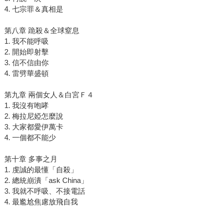
4. 七宗罪＆真相是
第八章 跪殺＆全球窒息
1. 我不能呼吸
2. 開始即射擊
3. 信不信由你
4. 雷劈華盛頓
第九章 兩個女人＆白宮Ｆ４
1. 我沒有咆哮
2. 梅拉尼婭怎麼說
3. 大家都愛伊萬卡
4. 一個都不能少
第十章 多事之月
1. 虔誠的最懂「自殺」
2. 總統崩潰「ask China」
3. 我就不呼吸、不接電話
4. 最尷尬焦慮放飛自我