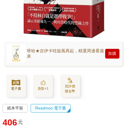
呀哈★吉伊卡哇旋風再起，精選周邊看過
加購
來
寫評價
電子書
喜歡+1
賺金幣
紙本平裝
Readmoo 電子書
406
元