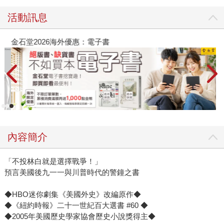
活動訊息
金石堂2026海外優惠：電子書
內容簡介
「不投林白就是選擇戰爭！」
預言美國後九一一與川普時代的警鐘之書
◆HBO迷你劇集《美國外史》改編原作◆
◆《紐約時報》二十一世紀百大選書 #60 ◆
◆2005年美國歷史學家協會歷史小說獎得主◆