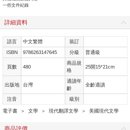
一些文件紀錄
詳細資料
語言
中文繁體
裝訂
ISBN
9786263147645
分級
普通級
商品規
頁數
480
25開15*21cm
格
適讀年
出版地
台灣
全齡適讀
齡
注音
級別
電子書
＞
文學
＞
現代翻譯文學
＞
美國現代文學
商品評價