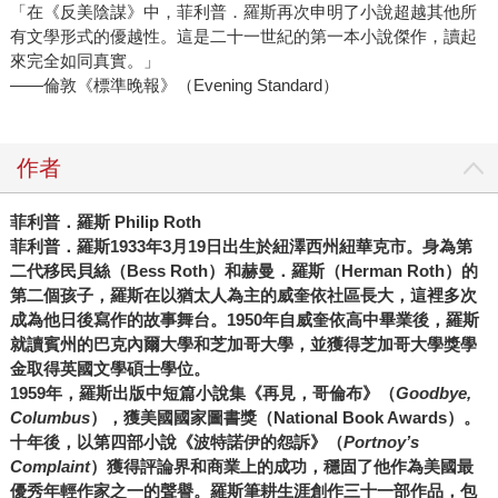
「在《反美陰謀》中，菲利普．羅斯再次申明了小說超越其他所
有文學形式的優越性。這是二十一世紀的第一本小說傑作，讀起
來完全如同真實。」
——倫敦《標準晚報》（Evening Standard）
作者
菲利普．羅斯
Philip Roth
菲利普．羅斯
1933
年
3
月
19
日出生於紐澤西州紐華克市。身為第
二代移民貝絲（
Bess Roth
）和赫曼．羅斯（
Herman Roth
）的
第二個孩子，羅斯在以猶太人為主的威奎依社區長大，這裡多次
成為他日後寫作的故事舞台。
1950
年自威奎依高中畢業後，羅斯
就讀賓州的巴克內爾大學和芝加哥大學，並獲得芝加哥大學獎學
金取得英國文學碩士學位。
1959
年，羅斯出版中短篇小說集《再見，哥倫布》（
Goodbye,
Columbus
），獲美國國家圖書獎（
National Book Awards
）。
十年後，以第四部小說《波特諾伊的怨訴》（
Portnoy
’
s
Complaint
）獲得評論界和商業上的成功，穩固了他作為美國最
優秀年輕作家之一的聲譽。羅斯筆耕生涯創作三十一部作品，包