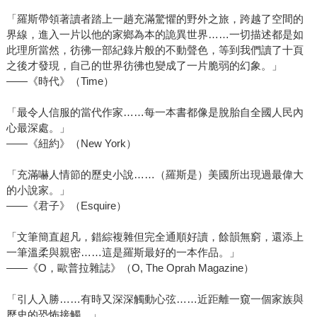
「羅斯帶領著讀者踏上一趟充滿驚懼的野外之旅，跨越了空間的
界線，進入一片以他的家鄉為本的詭異世界……一切描述都是如
此理所當然，彷彿一部紀錄片般的不動聲色，等到我們讀了十頁
之後才發現，自己的世界彷彿也變成了一片脆弱的幻象。」
——《時代》（Time）
「最令人信服的當代作家……每一本書都像是脫胎自全國人民內
心最深處。」
——《紐約》（New York）
「充滿嚇人情節的歷史小說……（羅斯是）美國所出現過最偉大
的小說家。」
——《君子》（Esquire）
「文筆簡直超凡，錯綜複雜但完全通順好讀，餘韻無窮，還添上
一筆溫柔與親密……這是羅斯最好的一本作品。」
——《O，歐普拉雜誌》（O, The Oprah Magazine）
「引人入勝……有時又深深觸動心弦……近距離一窺一個家族與
歷史的恐怖接觸。」