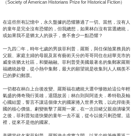
（Society of American Historians Prize for Historical Fiction）
在這些所有記憶中，永久盤據的恐懼勝過了一切。當然，沒有人
的童年是完全沒有恐懼的，但我總想，如果林白沒有當選總統，
或如果我不是猶太人的孩子，會不會少一點恐懼？
一九四〇年，時年七歲的男孩菲利普．羅斯，與任保險業務員的
父親、家庭主婦的母親及富有藝術天分的哥哥同住在紐華克市的
威奎依猶太社區，和樂融融。菲利普受美國最著名的集郵家羅斯
福總統啟發，從小熱中集郵，最大的願望就是收集到人人稱羨不
已的夢幻郵票。
一切都在林白上台後改變。羅斯福在總統大選中慘敗給這位年輕
氣盛的傳奇飛行英雄，退隱故居；林白則與阿道夫．希特勒及軸
心國結盟，誓言不讓這個偉大的國家捲入世界大戰，以此捍衛美
國的核心價值。劇變衝擊了羅斯一家，在一次目睹父親崩潰嚎哭
之後，菲利普知道快樂的童年一去不返，從今以後只剩恐懼。這
裡，從來不是他的國家。
美國當代名家菲利普．羅斯遊走虛實之間，以其尖銳筆鋒重返二