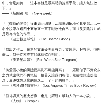
中，會是如何……這本書就是最高明的折磨手段，讓人無法放
下。」
——《新聞週刊》（Newsweek）
「（羅斯的聲音）從未如此細膩……精雕細琢地如此美麗……一
名小說家在這四十五年來一直不斷改造自己，而《反美陰謀》就
是最為出色的作品。」
——《波士頓全球報》（The Boston Globe）
「傑出之作……羅斯的文筆優美而有力，旋繞著、起舞著、憤怒
著……似乎從來沒有如此精確而明朗。」
——《沃斯堡星報》（Fort Worth Star-Telegram）
「將愛國小說的風險提高到不可能再高了……羅斯似乎不費吹灰
之力就讓我們不再懷疑，接著又讓我們相信，然後捻熄這份信
念，最終抹除這樣的信念……了不起的故事。」
——《洛杉磯時報書評》（Los Angeles Times Book Review）
「值得讚賞的歷史想像，也是（羅斯）最動人的一本小說。」
——《人物》（People）