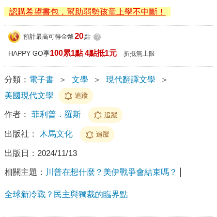
認購希望書包，幫助弱勢孩童上學不中斷！
20
預計最高可得金幣
點
?
100累1點 4點抵1元
HAPPY GO享
折抵無上限
分類：
電子書
＞
文學
＞
現代翻譯文學
＞
美國現代文學
追蹤
作者：
菲利普．羅斯
追蹤
出版社：
木馬文化
追蹤
出版日：
2024/11/13
相關主題：
川普在想什麼？美伊戰爭會結束嗎？
全球新冷戰？民主與獨裁的臨界點