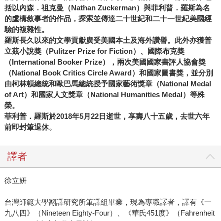
括以內森．祖克曼（
Nathan Zuckerman
）與菲利普．羅斯為名
的虛構敘事者的作品，探索並傳達二十世紀和二十一世紀美國經
驗的複雜性。
羅斯長久以來的文學貢獻廣受美國本土及海外讚譽。此外亦獲普
立茲小說獎（
Pulitzer Prize for Fiction
）、國際布克獎
（
International Booker Prize
），兩次美國國家書評人協會獎
（
National Book Critics Circle Award
）和國家圖書獎，並分別
由柯林頓總統和歐巴馬總統授予國家藝術獎章（
National Medal
of Art
）和國家人文獎章（
National Humanities Medal
）等殊
榮。
菲利普．羅斯於
2018
年
5
月
22
日逝世，享壽八十五歲，去世六年
前即封筆退休。
譯者
徐立妍
台灣師範大學翻譯研究所筆譯組畢業，現為專職譯者，譯有《一
九八四》（Nineteen Eighty-Four）、《華氏451度》（Fahrenheit