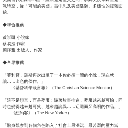
戰時空，從「可能的美國」當中思及美國浩瀚、多樣性的複雜面
貌。
◆聯合推薦
黃崇凱 小說家
蔡易澄 作家
顏擇雅 出版人、作家
◆各界推薦
「菲利普．羅斯再次出版了一本你必須一讀的小說，現在就
讀……出色的傑作。」
——《基督科學箴言報》（The Christian Science Monitor）
「這不是預言，而是夢魘；隨著故事推進，夢魘越來越可怕，同
時也變得越來越可笑、越來越詭異……迂迴而又高明的作品。」
——《紐約客》（The New Yorker）
「貼身觀察到各個角色陷入了社會上最深沉、最苦澀的壓力當