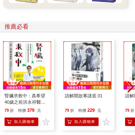
推薦必看
腎臟求救中：真希望
請解開故事謎底 01
請解
40歲之前洪永祥醫師
就告訴我這些事
379
229
79
折
特價
元
79
折
特價
元
79
折
加入購物車
加入購物車