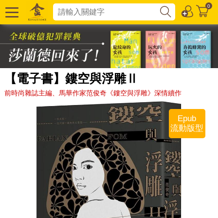
0
【電子書】鏤空與浮雕Ⅱ
前時尚雜誌主編、馬華作家范俊奇《鏤空與浮雕》深情續作
Epub
流動版型