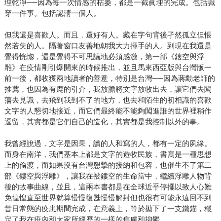
理乾凈──因為每一次情感的枯萎，都是一截眞理的完成。包括識
穿一件事。包括認淸一個人。
但我還是喜歡人。而且，還好有人。藏在字句背後孑然孤立但悵
然若失的人。隔著窗口友善地朝我大力揮手的人。到現在我還是
覺得恍惚，還是覺得不可思議地必須感激，第一部《鏤空與浮
雕》在疫情剛引爆開來的時候推出，並且馬來西亞版與台灣版一
前一後，都收獲兩地讀者的善意，特別是台灣──因為蔣勳老師的
推薦，也因為有鹿的引介，我放膽將文字放牧出去，讓它們去闖
蕩去見識，去飛到我到不了的地方，也去和陌生的初相識的喜歡
文字的人懇切地接近，而它們最終能不能夠闖進誰的世界裡稍作
逗留，其實都是它們自己的造化，其實都是我控制以外的事。
我曾經說過，文字是因果，讀的人和寫的人，都有一定的夙緣。
而身在南洋，我們基本上都是文字的遊牧民族，書寫是一種思想
上的偷渡，而如果沒有台灣懇摯的接納和包容，也催生不了第二
部《鏤空與浮雕》，讓我在被鏤空的生命當中，繼續浮雕人物背
後的故事曲線，並且，這兩本書都是在全球近乎停擺以致人心難
免惶惶直至世界就算慢慢復甦慢慢解封但也很有可能永遠回不到
昔日常態的疫患期間完成，在意義上，等於拋下了一支鐵錨，穩
定了我在疫內和大家所經歷的一樣的焦慮和抑鬱。