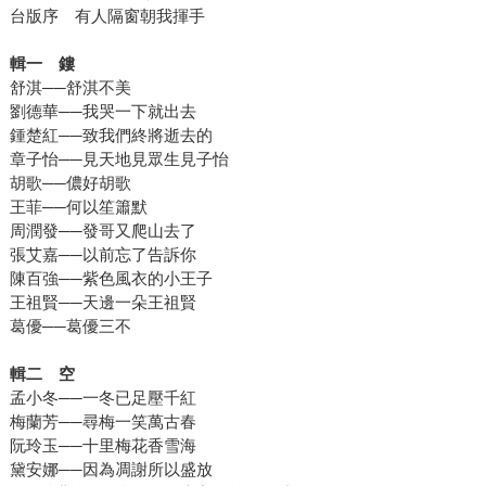
台版序 有人隔窗朝我揮手
輯一 鏤
舒淇──舒淇不美
劉德華──我哭一下就出去
鍾楚紅──致我們終將逝去的
章子怡──見天地見眾生見子怡
胡歌──儂好胡歌
王菲──何以笙簫默
周潤發──發哥又爬山去了
張艾嘉──以前忘了告訴你
陳百強──紫色風衣的小王子
王祖賢──天邊一朵王祖賢
葛優──葛優三不
輯二 空
孟小冬──一冬已足壓千紅
梅蘭芳──尋梅一笑萬古春
阮玲玉──十里梅花香雪海
黛安娜──因為凋謝所以盛放