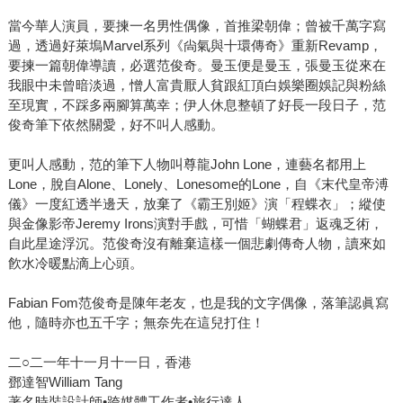
當今華人演員，要揀一名男性偶像，首推梁朝偉；曾被千萬字寫
過，透過好萊塢Marvel系列《尙氣與十環傳奇》重新Revamp，
要揀一篇朝偉導讀，必選范俊奇。曼玉便是曼玉，張曼玉從來在
我眼中未曾暗淡過，憎人富貴厭人貧跟紅頂白娛樂圈娛記與粉絲
至現實，不踩多兩腳算萬幸；伊人休息整頓了好長一段日子，范
俊奇筆下依然關愛，好不叫人感動。
更叫人感動，范的筆下人物叫尊龍John Lone，連藝名都用上
Lone，脫自Alone、Lonely、Lonesome的Lone，自《末代皇帝溥
儀》一度紅透半邊天，放棄了《霸王別姬》演「程蝶衣」；縱使
與金像影帝Jeremy Irons演對手戲，可惜「蝴蝶君」返魂乏術，
自此星途浮沉。范俊奇沒有離棄這樣一個悲劇傳奇人物，讀來如
飮水冷暖點滴上心頭。
Fabian Fom范俊奇是陳年老友，也是我的文字偶像，落筆認眞寫
他，隨時亦也五千字；無奈先在這兒打住！
二○二一年十一月十一日，香港
鄧達智William Tang
著名時裝設計師•跨媒體工作者•旅行達人