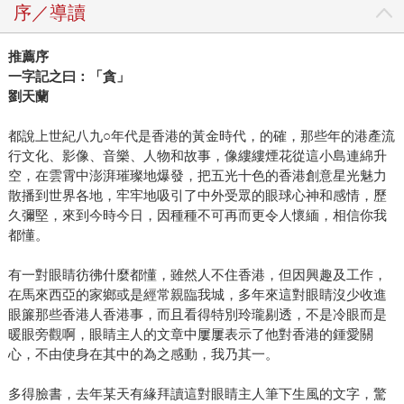
序／導讀
推薦序
一字記之曰：「貪」
劉天蘭
都說上世紀八九○年代是香港的黃金時代，的確，那些年的港產流
行文化、影像、音樂、人物和故事，像縷縷煙花從這小島連綿升
空，在雲霄中澎湃璀璨地爆發，把五光十色的香港創意星光魅力
散播到世界各地，牢牢地吸引了中外受眾的眼球心神和感情，歷
久彌堅，來到今時今日，因種種不可再而更令人懷緬，相信你我
都懂。
有一對眼睛彷彿什麼都懂，雖然人不住香港，但因興趣及工作，
在馬來西亞的家鄉或是經常親臨我城，多年來這對眼睛沒少收進
眼簾那些香港人香港事，而且看得特別玲瓏剔透，不是冷眼而是
暖眼旁觀啊，眼睛主人的文章中屢屢表示了他對香港的鍾愛關
心，不由使身在其中的為之感動，我乃其一。
多得臉書，去年某天有緣拜讀這對眼睛主人筆下生風的文字，驚