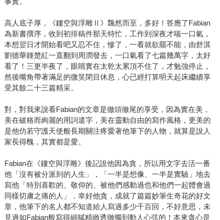
事實。
高人底子厚，《鏤空與浮雕Ⅱ》飄然而至，多好！答應了Fabian
為新書撰序，收到初排稿件那天特忙，工作到深夜才喘一口氣，
本想翌日才開始看吧又忍不住，慘了，一看就欲罷不能，由舒淇
劉德華鍾楚紅一直翻到周潤發去，一口氣看了七篇幾萬字，太好
看了！三更半夜了，眼睛實在太乾太累頂不住了，才勉強停止，
然後嘴角帶著滿足的微笑閉目休息，心已經打算明天起床繼續享
受其餘二十三篇精采。
對，對我來說看Fabian的文章是徹頭徹尾的享受，因為實在美，
美在破格而絢麗的用詞遣字，美在靈動自由的寫作風格，更美的
是他仿若守護天使般長期關注疼愛著他筆下的人物，就算是說人
家長得醜，其實都是愛。
Fabian在《鏤空與浮雕》後記說他因為貪，所以用文字去活一番
他「沒有被分派到的人生」，「一半是想像、一半是實驗」地去
寫他「特別喜歡的、敬仰的、被他們感動過也和他們一起體會過
同樣切膚之痛的人」，幸好他貪，成就了篇篇妙筆生奇花的好文
章，他筆下的名人都不知道給人寫過多少千百回，不好意思，未
見過如Fabian般寫得細膩精緻透徹獨到動人心弦的！本來貪心是