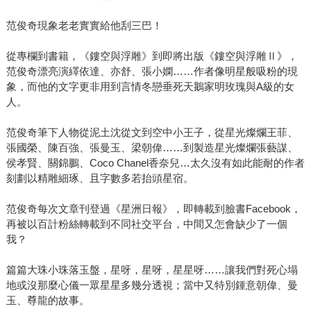
范俊奇現象老老實實給他刮三巴！
從專欄到書籍，《鏤空與浮雕》到即將出版《鏤空與浮雕Ⅱ》，
范俊奇漂亮演繹依達、亦舒、張小嫻……作者像明星般吸粉的現
象，而他的文字更非用到言情冬戀垂死天鵝家明玫瑰與A級的女
人。
范俊奇筆下人物從泥土沈從文到空中小王子，從星光燦爛王菲、
張國榮、陳百強、張曼玉、梁朝偉……到製造星光燦爛張藝謀、
侯孝賢、關錦鵬、Coco Chanel香奈兒…太久沒有如此能耐的作者
刻劃以精雕細琢、且字數多若抬頭星宿。
范俊奇每次文章刊登過《星洲日報》，即轉載到臉書Facebook，
再被以百計粉絲轉載到不同社交平台，中間又怎會缺少了一個
我？
篇篇大珠小珠落玉盤，星呀，星呀，星星呀……讓我們對死心塌
地或沒那麼心儀一眾星星多幾分透視；當中又特別鍾意朝偉、曼
玉、尊龍的故事。