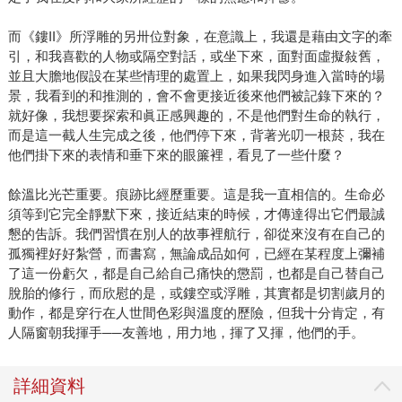
而《鏤II》所浮雕的另卅位對象，在意識上，我還是藉由文字的牽
引，和我喜歡的人物或隔空對話，或坐下來，面對面虛擬敍舊，
並且大膽地假設在某些情理的處置上，如果我閃身進入當時的場
景，我看到的和推測的，會不會更接近後來他們被記錄下來的？
就好像，我想要探索和眞正感興趣的，不是他們對生命的執行，
而是這一截人生完成之後，他們停下來，背著光叨一根菸，我在
他們掛下來的表情和垂下來的眼簾裡，看見了一些什麼？
餘溫比光芒重要。痕跡比經歷重要。這是我一直相信的。生命必
須等到它完全靜默下來，接近結束的時候，才傳達得出它們最誠
懇的吿訴。我們習慣在別人的故事裡航行，卻從來沒有在自己的
孤獨裡好好紮營，而書寫，無論成品如何，已經在某程度上彌補
了這一份虧欠，都是自己給自己痛快的懲罰，也都是自己替自己
脫胎的修行，而欣慰的是，或鏤空或浮雕，其實都是切割歲月的
動作，都是穿行在人世間色彩與溫度的歷險，但我十分肯定，有
人隔窗朝我揮手──友善地，用力地，揮了又揮，他們的手。
詳細資料