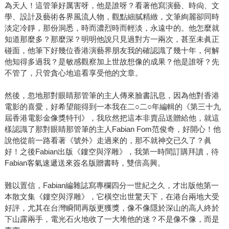
為天人！這管筆好厲害呀，他是誰呀？看著他寫演藝、時尙、文
學、設計及藝術各界風流人物，觀點細膩精緻，文筆絢麗卻同時
淡定冷靜，那份洞悉，時而濃烈時而輕淡，永遠中的。他怎麼就
知道那麼多？那麼深？明明他說只見過對方一兩次，甚至未眞正
碰面，他筆下好幾位香港演藝界朋友我的確認識了幾十年，何解
他知得多過我？是敏感觀察加上世故想像的成果？他是誰呀？先
不管了，只管貪心地追看享受他的文章。
然後，忽地那對眼睛那管筆的主人傳來臉書訊息，因為他對香港
電影的喜愛，好希望能得到一本我在二○二○年編輯的《第三十九
屆香港電影金像獎特刊》，我欣然把這本非賣品送贈給他，就這
樣認識了那對眼睛那管筆的主人Fabian Fom范俊奇，好開心！他
說他從前一路看著《號外》走過來的，那不就神交已久了？眞
好！之後Fabian出版《鏤空與浮雕》，我第一時間訂購拜讀，待
Fabian客氣速遞送來簽名版贈書時，雙倍高興。
難以置信，Fabian編雜誌寫專欄四分一世紀之久，才出版他第一
本散文集《鏤空與浮雕》，它橫空出世驚天下，在港台兩地大受
好評，尤其在台灣瞬間再版更獲獎，像不像隱於深山的高人終於
下山露兩手，電光石火地收了一大堆他的迷？不是像不像，而是