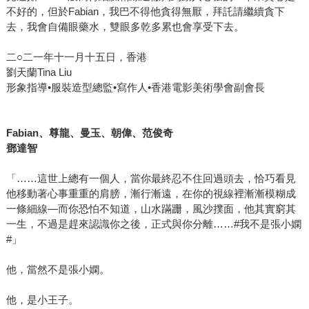
不好的，但於Fabian，我巴不得他貪得無厭，拜託請繼續貪下
去，我會自備眼藥水，雙眼多乾多累也會享受下去。
二○二一年十一月十五日，香港
劉天蘭Tina Liu
形象指導•服裝造型總監•寫作人•香港電影美術學會副會長
Fabian、尊龍、曼玉、朝偉、范俊奇
鄧達智
「……這世上總有一個人，當你最終忍不住回過頭去，恰巧看見
他移動著心事重重的肩膀，漸行漸遠，在你的視線裡漸漸模糊成
一條細線—而你恐怕不知道，山水蹣跚，風沙撲面，他其實窮其
一生，不過是趕來認識你之後，正式與你分離……#我不是張小嫻
#」
他，當然不是張小嫻。
他，是小王子。