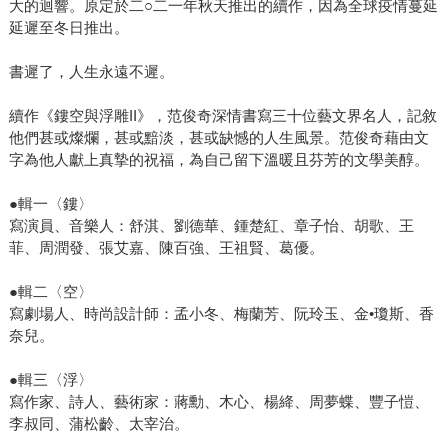
大的迴響。原定於二○二一年秋天推出的續作，因為全球疫情蔓延
延遲至冬日推出。
書遲了，人生永遠不遲。
續作《鏤空與浮雕II》，范俊奇深情書寫三十位藝文界名人，記敘
他們甚或燦爛，甚或黯淡，甚或缺憾的人生風景。范俊奇藉由文
字為他人獻上真摯的祝福，為自己留下溫暖且芬芳的文學美醇。
●輯一〈鏤〉
寫演員、音樂人：舒淇、劉德華、鍾楚紅、章子怡、胡歌、王
菲、周潤發、張艾嘉、陳百強、王祖賢、葛優。
●輯二〈空〉
寫劇場人、時尚設計師：孟小冬、梅蘭芳、阮玲玉、金•瓊斯、香
奈兒。
●輯三〈浮〉
寫作家、詩人、藝術家：蔣勳、木心、楊絳、周夢蝶、豐子愷、
李叔同、蒲松齡、太宰治。