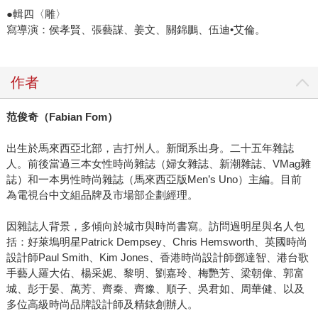
●輯四〈雕〉
寫導演：侯孝賢、張藝謀、姜文、關錦鵬、伍迪•艾倫。
作者
范俊奇（Fabian Fom）
出生於馬來西亞北部，吉打州人。新聞系出身。二十五年雜誌
人。前後當過三本女性時尚雜誌（婦女雜誌、新潮雜誌、VMag雜
誌）和一本男性時尚雜誌（馬來西亞版Men’s Uno）主編。目前
為電視台中文組品牌及市場部企劃經理。
因雜誌人背景，多傾向於城市與時尚書寫。訪問過明星與名人包
括：好萊塢明星Patrick Dempsey、Chris Hemsworth、英國時尚
設計師Paul Smith、Kim Jones、香港時尚設計師鄧達智、港台歌
手藝人羅大佑、楊采妮、黎明、劉嘉玲、梅艷芳、梁朝偉、郭富
城、彭于晏、萬芳、齊秦、齊豫、順子、吳君如、周華健、以及
多位高級時尚品牌設計師及精錶創辦人。