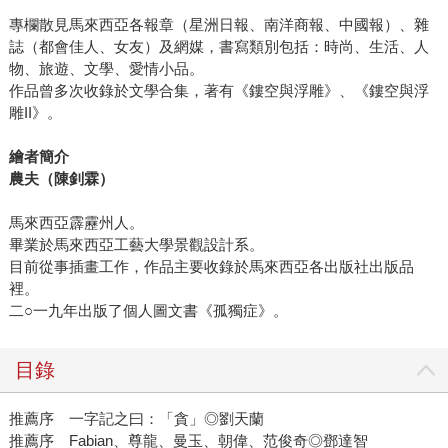
專欄散見馬來西亞各報章（星洲日報、南洋商報、中國報）、雜
誌（都會佳人、女友）及網媒，書寫類別包括：時尚、生活、人
物、旅遊、文學、愛情小品。
作品曾多次收錄於文學合集，著有《鏤空與浮雕》、《鏤空與浮
雕II》。
繪者簡介
農夫（陳釗霖）
馬來西亞霹靂州人。
畢業於馬來西亞工藝大學景觀設計系。
目前從事插畫工作，作品主要收錄於馬來西亞各出版社出版品
裡。
二○一九年出版了個人圖文書《孤獨症》。
目錄
推薦序 一字記之曰：「貪」◎劉天蘭
推薦序 Fabian、尊龍、曼玉、朝偉、范俊奇◎鄧達智