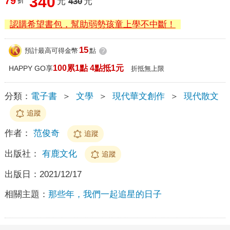
340
79
折
元
430
元
認購希望書包，幫助弱勢孩童上學不中斷！
15
預計最高可得金幣
點
?
100累1點 4點抵1元
HAPPY GO享
折抵無上限
分類：
電子書
＞
文學
＞
現代華文創作
＞
現代散文
追蹤
作者：
范俊奇
追蹤
出版社：
有鹿文化
追蹤
出版日：
2021/12/17
相關主題：
那些年，我們一起追星的日子