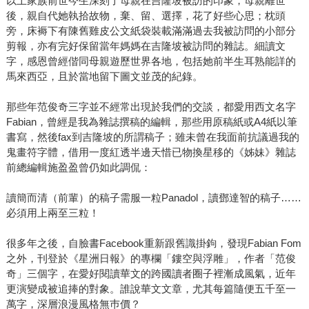
以上家族前世今生深刻了母親在吉隆坡被訪的印象，母親離世
後，親自代她執拾故物，棄、留、選擇，花了好些心思；枕頭
旁，床褥下有陳舊雞皮公文紙袋裝載滿滿過去我被訪問的小部分
剪報，亦有完好保留當年媽媽在吉隆坡被訪問的雜誌。細讀文
字，感恩曾經偕同母親遊歷世界各地，包括她前半生耳熟能詳的
馬來西亞，且於當地留下圖文並茂的紀錄。
那些年范俊奇三字並不經常出現於我們的交談，都愛用西文名字
Fabian，曾經是我為雜誌撰稿的編輯，那些用原稿紙或A4紙以筆
書寫，然後fax到吉隆坡的所謂稿子；雖未曾在我面前抗議過我的
鬼畫符字體，借用一度紅透半邊天惜已物換星移的《姊妹》雜誌
前總編輯施盈盈曾仍如此調侃：
讀簡而清（前輩）的稿子需服一粒Panadol，讀鄧達智的稿子……
必須用上兩至三粒！
很多年之後，自臉書Facebook重新跟舊識掛鉤，發現Fabian Fom
之外，刊登於《星洲日報》的專欄「鏤空與浮雕」，作者「范俊
奇」三個字，在愛好閱讀華文的跨國讀者圈子裡漸成風氣，近年
更演變成被追捧的對象。誰說華文文章，尤其每篇隨便五千至一
萬字，深層浪漫風格無巿價？