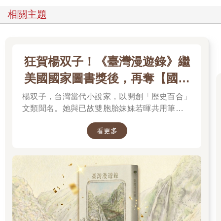
相關主題
狂賀楊双子！《臺灣漫遊錄》繼
美國國家圖書獎後，再奪【國際
布克獎】
楊双子，台灣當代小說家，以開創「歷史百合」
文類聞名。她與已故雙胞胎妹妹若暉共用筆名，
承載兩人的文學夢想，將嚴謹的日治歷史考據融
看更多
入女性同性情誼。其長篇小說《臺灣漫遊錄》透
過鐵道旅行與地道美食探討文化階級，英譯本陸
續斬獲美國國家圖書獎與英國國際布克獎，寫下
華語文學歷史新紀錄，成功讓世界聽見台灣的身
世。