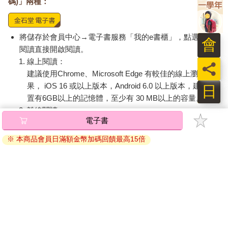
碼)」兩種：
將儲存於會員中心→電子書服務「我的e書櫃」，點選線上
會
閱讀直接開啟閱讀。
線上閱讀：
員
建議使用Chrome、Microsoft Edge 有較佳的線上瀏覽效
果， iOS 16 或以上版本，Android 6.0 以上版本，建議裝
日
置有6GB以上的記憶體，至少有 30 MB以上的容量。
離線閱讀：
電子書
APP下載：
iOS
Android
安裝電子書APP後，請依照提示登入「會員中心」→「我
※ 本商品會員日滿額金幣加碼回饋最高15倍
的E書櫃」→「電子書APP通行碼/載具管理」，取得通行
碼再登入下載您所購買的電子書。完成下載後，點選任一
書籍即可開始離線閱讀。
請至會員中心→電子書服務「我的e書櫃」領取複製『兌換
碼』至電子書服務商Readmoo進行兌換。