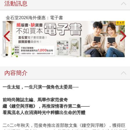
活動訊息
金石堂2026海外優惠：電子書
內容簡介
一生太短，一生只演一個角色太委屈──
前時尚雜誌主編、馬華作家范俊奇
繼《鏤空與浮雕》，再推深情著作第二集——
看風流名人在涓滴時光中粹釀出生命的芳醴
二○二○年秋天，范俊奇推出首部散文集《鏤空與浮雕》，獲得巨