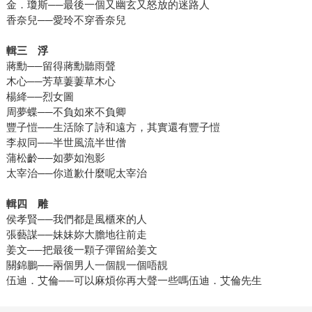
金．瓊斯──最後一個又幽玄又怒放的迷路人
香奈兒──愛玲不穿香奈兒
輯三 浮
蔣勳──留得蔣勳聽雨聲
木心──芳草萋萋草木心
楊絳──烈女圖
周夢蝶──不負如來不負卿
豐子愷──生活除了詩和遠方，其實還有豐子愷
李叔同──半世風流半世僧
蒲松齡──如夢如泡影
太宰治──你道歉什麼呢太宰治
輯四 雕
侯孝賢──我們都是風櫃來的人
張藝謀──妹妹妳大膽地往前走
姜文──把最後一顆子彈留給姜文
關錦鵬──兩個男人一個靚一個唔靚
伍迪．艾倫──可以麻煩你再大聲一些嗎伍迪．艾倫先生