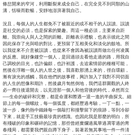
條岔開來的窄河，利用斷裂來成全自己，在完全見不到同類的山
溝，恬噪而歡暢，安靜地澎湃著我自己。
況且，每個人的人生都免不了被親近的或不相干的人誤讀。誤讀
是社交的必須，也是探索的樂趣。而這一種必須，主要來自距
離。我崇尙人與人之間的距離。距離表示禮貌，也表示彼此之間
因此保存了光與暗的對比，更預留了互相美化和淡化的餘地。所
以我從來不介意被誤讀，也從來不會因為被誤讀而做出任何凌厲
的反應。就好像鏤空一個人，是回過頭去看他走過的路，用我自
己調校的目光，也許偏頗，也許袒護，去追索情節的種種可能，
然後在浮雕一個人的人世之後，我喜歡那湧上來的，徑自環顧，
漸有淚光的感觸，我在他們的故事裡，興許加入了我對不同切面
的人生的想像和期許，然後歲月訇然倒地，我們這群圍觀的人終
必一齊往後退開去，以見證那一個人和他背後的時代，卓然而立
──生命的破碎和完整，都是命運和際遇一退一進的半曲探戈。細
節上的每一個螺紋，每一個弧度，都經歷過考驗，一丁一點，一
波一步，像灼熱中鐵錘每一個敲打和撞擊留下的痕跡，等到冷卻
下來，就是手工技藝最珍貴的標識。也因此我是那麼的明白，所
有殘破的印象和碾碎的記憶，那些曾經糜爛過風華過凋零過的靑
春殘局，都需要我們親自蹲下身子，裝著若無其事地一件一件淸