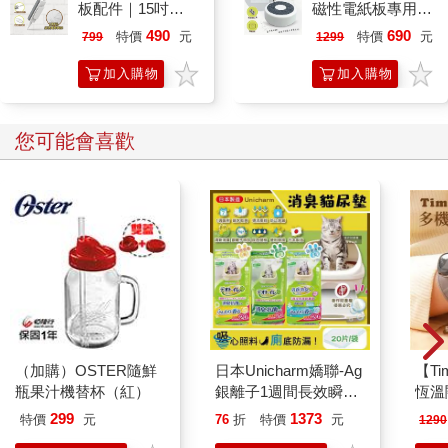
板配件｜15吋
磁性電紙板專用 -
ECO專用 三合一
二合一圓形速擦激
490
690
特價
元
特價
元
799
1299
筆擦組｜磁性手寫
活板擦 E8M 台灣
板 替換筆 板擦
專利設計
加入購物
加入購物
車
車
您可能會喜歡
（加購）OSTER隨鮮
日本Unicharm嬌聯-Ag
【T
瓶果汁機替杯（紅）
銀離子1週間長效瞬吸
恆溫
乾爽寵物消臭大師貓尿
肩/
299
1373
特價
元
76
折
特價
元
1290
墊20片/袋(大容量吸水
加熱