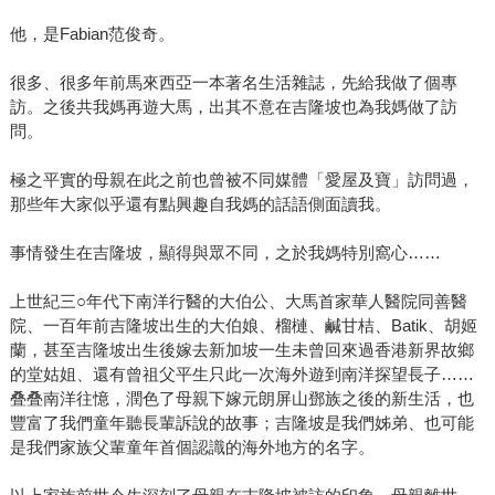
他，是Fabian范俊奇。
很多、很多年前馬來西亞一本著名生活雜誌，先給我做了個專
訪。之後共我媽再遊大馬，出其不意在吉隆坡也為我媽做了訪
問。
極之平實的母親在此之前也曾被不同媒體「愛屋及寶」訪問過，
那些年大家似乎還有點興趣自我媽的話語側面讀我。
事情發生在吉隆坡，顯得與眾不同，之於我媽特別窩心……
上世紀三○年代下南洋行醫的大伯公、大馬首家華人醫院同善醫
院、一百年前吉隆坡出生的大伯娘、榴槤、鹹甘桔、Batik、胡姬
蘭，甚至吉隆坡出生後嫁去新加坡一生未曾回來過香港新界故鄉
的堂姑姐、還有曾祖父平生只此一次海外遊到南洋探望長子……
叠叠南洋往憶，潤色了母親下嫁元朗屏山鄧族之後的新生活，也
豐富了我們童年聽長輩訴說的故事；吉隆坡是我們姊弟、也可能
是我們家族父輩童年首個認識的海外地方的名字。