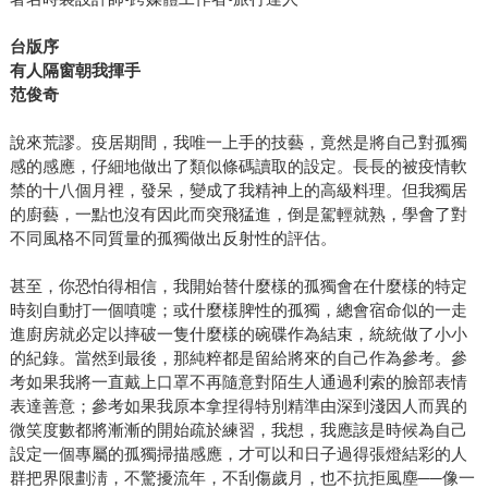
台版序
有人隔窗朝我揮手
范俊奇
說來荒謬。疫居期間，我唯一上手的技藝，竟然是將自己對孤獨
感的感應，仔細地做出了類似條碼讀取的設定。長長的被疫情軟
禁的十八個月裡，發呆，變成了我精神上的高級料理。但我獨居
的廚藝，一點也沒有因此而突飛猛進，倒是駕輕就熟，學會了對
不同風格不同質量的孤獨做出反射性的評估。
甚至，你恐怕得相信，我開始替什麼樣的孤獨會在什麼樣的特定
時刻自動打一個噴嚏；或什麼樣脾性的孤獨，總會宿命似的一走
進廚房就必定以摔破一隻什麼樣的碗碟作為結束，統統做了小小
的紀錄。當然到最後，那純粹都是留給將來的自己作為參考。參
考如果我將一直戴上口罩不再隨意對陌生人通過利索的臉部表情
表達善意；參考如果我原本拿捏得特別精準由深到淺因人而異的
微笑度數都將漸漸的開始疏於練習，我想，我應該是時候為自己
設定一個專屬的孤獨掃描感應，才可以和日子過得張燈結彩的人
群把界限劃淸，不驚擾流年，不刮傷歲月，也不抗拒風塵──像一