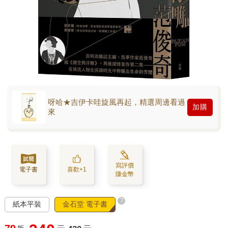
呀哈★吉伊卡哇旋風再起，精選周邊看過
加購
來
寫評價
電子書
喜歡+1
賺金幣
?
紙本平裝
金石堂 電子書