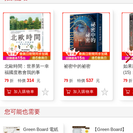
北歐時間：世界第一幸
祕密中的祕密
如果
福國度教會我的事
(1
貓漫
314
537
79
折
特價
元
79
折
特價
元
79
折
加入購物車
加入購物車
您可能也需要
Green Board 電紙
【Green Board】