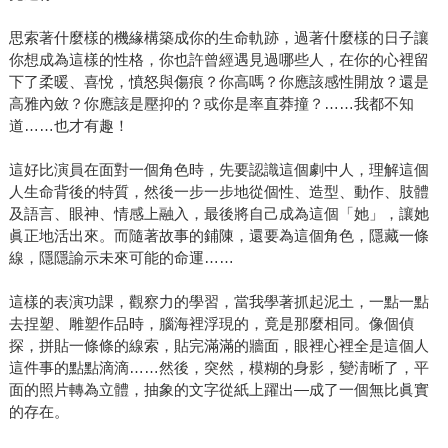
思索著什麼樣的機緣構築成你的生命軌跡，過著什麼樣的日子讓
你想成為這樣的性格，你也許曾經遇見過哪些人，在你的心裡留
下了柔暖、喜悅，憤怒與傷痕？你高嗎？你應該感性開放？還是
高雅內斂？你應該是壓抑的？或你是率直莽撞？……我都不知
道……也才有趣！
這好比演員在面對一個角色時，先要認識這個劇中人，理解這個
人生命背後的特質，然後一步一步地從個性、造型、動作、肢體
及語言、眼神、情感上融入，最後將自己成為這個「她」，讓她
眞正地活出來。而隨著故事的鋪陳，還要為這個角色，隱藏一條
線，隱隱諭示未來可能的命運……
這樣的表演功課，觀察力的學習，當我學著抓起泥土，一點一點
去捏塑、雕塑作品時，腦海裡浮現的，竟是那麼相同。像個偵
探，拼貼一條條的線索，貼完滿滿的牆面，眼裡心裡全是這個人
這件事的點點滴滴……然後，突然，模糊的身影，變淸晰了，平
面的照片轉為立體，抽象的文字從紙上躍出—成了一個無比眞實
的存在。