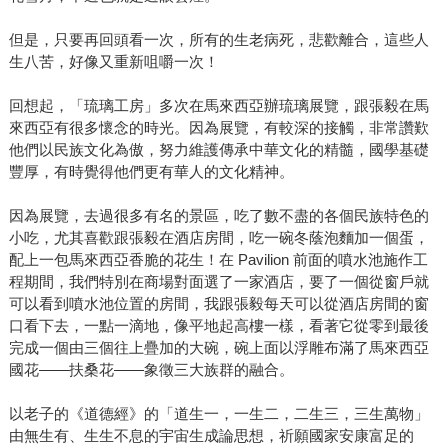
但是，只要再回頭看一次，所有的生老病死，悲歡離合，這些人
生八苦，好像又重新咀嚼一次！
回想起，「琉璃工房」多次在馬來西亞辦琉璃展覽，跟張毅在馬
來西亞有很多懷念的時光。因為展覽，有較深的接觸，非常讚歎
他們以民族文化為傲，努力維護傳承中華文化的精髓，國學基礎
豐厚，有時覺得他們更有華人的文化精神。
因為展覽，去過很多有名的景區，吃了數不盡的各個民族特色的
小吃，尤其喜歡跟張毅在酒店房間，吃一碗冬蔭泡麵加一個蛋，
配上一包馬來西亞香脆的花生！在 Pavilion 前面的噴水池施作工
程期間，我們特別在商場對面選了一家酒店，要了一個從窗戶就
可以看到噴水池位置的房間，我跟張毅每天可以從酒店房間的窗
口看下去，一點一滴地，像平地起高樓一樣，看著它從零到最後
完成一個由三個往上疊加的大碗，碗上面以浮雕布滿了馬來西亞
國花——扶桑花——象徵三大族群的融合。
以老子的《道德經》的「道生一，一生二，二生三，三生萬物」
由無生有、生生不息的宇宙生成論思想，祈願國家安康富足的