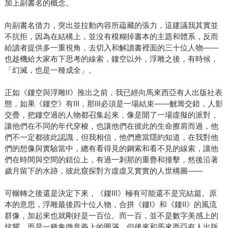
加上副書名的概念。
向副書名借力，突出並拉動內容所藴藏的張力，這建議我其實並
不抗拒，因為在結構上，並沒有模糊掉書本的主題和體系，反而
給讀者提供多一重視角，去切入和解讀書裡面的三十位人物——
也趁機給大家布下思考的線索，鏤空以外，浮雕之後，有時候，
「幻滅，也是一種成全」。
正如《鏤空與浮雕II》推出之前，我已經向馬來西亞有人出版社表
態，如果《鏤空》有III，那III必須是一場結束——觥籌交錯，人影
交疊，把鏤空過的人物都召集起來，像是開了一場虛擬的派對，
讓他們在不同的年代穿梭，也讓他們在彼此的生命擦肩而過，他
們不一定都彼此認識，但我相信，他們應當隱約知道，在我對他
們的想像與實驗當中，總有看得見的鋼索和看不見的線索，讓他
們在時間與空間的錯位上，有過一剎那的重疊和撞擊，然後沿著
歲月留下的水跡，彼此窺探對方虛虛又實實的人世構圖——
可輾轉之後還是決定下來，《鏤III》極有可能還不是完結篇。原
本的意思，浮雕最後四十位人物，合拼《鏤I》和《鏤II》的風流
群像，加起來也就剛好是一百位。而一百，並不是數字美感上的
炫耀，而是一種象徵意義上的圓滿。但後來和馬來西亞有人出版