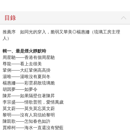
目錄
推薦序 如同光的穿入，脆弱又華美◎楊惠姍（琉璃工房主理
人）
輯一、最是煙火靜默時
周星馳——香港有個周星馳
尊龍——看上去很美
鞏俐——大紅鞏俐高高掛
湯唯——湯唯沒有夏與冬
楊惠姍——彩雲易散琉璃脆
胡因夢——如夢令
陳昇——如果隔壁住著陳昇
李宗盛——情歌普照，愛情萬歲
莫文蔚——莫失莫忘莫文蔚
黎明——沒有人寫信給黎明
陳凱歌——怎知春色如許
賈樟柯——海水一直還沒有變藍