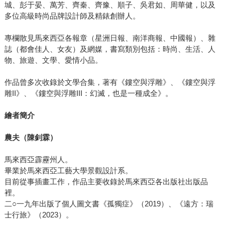
城、彭于晏、萬芳、齊秦、齊豫、順子、吳君如、周華健，以及
多位高級時尚品牌設計師及精錶創辦人。
專欄散見馬來西亞各報章（星洲日報、南洋商報、中國報）、雜
誌（都會佳人、女友）及網媒，書寫類別包括：時尚、生活、人
物、旅遊、文學、愛情小品。
作品曾多次收錄於文學合集，著有《鏤空與浮雕》、《鏤空與浮
雕II》、《鏤空與浮雕III：幻滅，也是一種成全》。
繪者簡介
農夫（陳釗霖）
馬來西亞霹靂州人。
畢業於馬來西亞工藝大學景觀設計系。
目前從事插畫工作，作品主要收錄於馬來西亞各出版社出版品
裡。
二○一九年出版了個人圖文書《孤獨症》（2019）、《遠方：瑞
士行旅》（2023）。