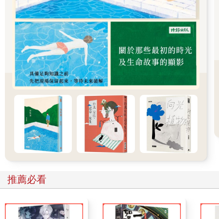
一切的一切，周星馳都叼在記憶裡，久久都不肯放下。有一次在
《西遊．降魔篇》的記者招待會，周星馳禁不住深情地說，我也
牽掛段小姐，很希望她今天還在。眞正的段小姐，和周星馳甘苦
與共在無線拍《蓋世豪俠》，周星馳當時是多麼的意氣風發，終
於給當上了電視劇第一男主角，而羅慧娟則笑得比他還高興，在
劇裡飾演他的夫人，正巧姓的也是段。
周星馳總讓我想起一句話，我平素不愛人，我愛一個人，愛很
久，愛很深。可他總是在銀幕上滔滔不絕，但銀幕下卻一點都不
擅長為自己辯解。包括感情。包括人品和性情。既然選擇了一路
孤絕，那就得先學會從此不發一言，把聲帶也一起割絕。於是所
有好的壞的。所有偉大的卑微的。所有關乎他鏡頭一roll就生人勿
近，既狂躁又霸道，像個暴君似的。片場裡幾乎沒有一個人不躱
著他不避開他，說是害怕和他的目光交接，而所有對他的斥責和
負評和誤解，他都不吭一聲，他都照單全收——
推薦必看
而收工之後的周星馳，總是等到攝影師把燈都滅了，才拖著精疲
力盡的身體離開片場，他喜歡聽大光燈熄滅之前「波」的那一
聲，像是人生初始，又像是故事結束。他沒有兄弟，沒有跟班，
沒有片場外坐在跑車上等他的火辣美女，只有他自己一個人，有