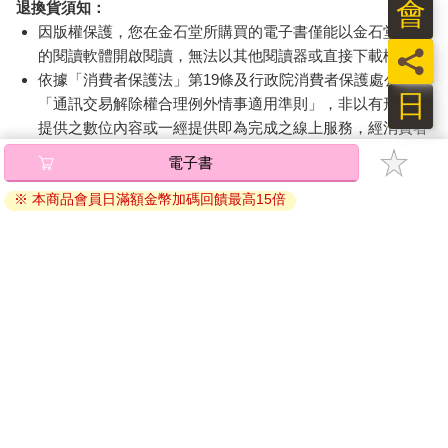
會
退換貨須知：
因版權保護，您在金石堂所購買的電子書僅能以金石堂專屬
員
的閱讀軟體開啟閱讀，無法以其他閱讀器或直接下載檔案。
依據「消費者保護法」第19條及行政院消費者保護處公告之
日
「通訊交易解除權合理例外情事適用準則」，非以有形媒介
提供之數位內容或一經提供即為完成之線上服務，經消費者
事先同意始提供。（如：電子書、電子雜誌、下載版軟體、
電子書
虛擬商品…等），
不受「網購服務需提供七日鑑賞期」的限
制
。為維護您的權益，建議您先使用「試閱」功能後再付款
※ 本商品會員日滿額金幣加碼回饋最高15倍
購買。