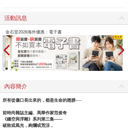
活動訊息
金石堂2026海外優惠：電子書
內容簡介
所有從傷口長出來的，都是生命的翅膀──
前時尚雜誌主編、馬華作家范俊奇
《鏤空與浮雕》系列第三集——
破敗或風光，絢爛或荒涼，