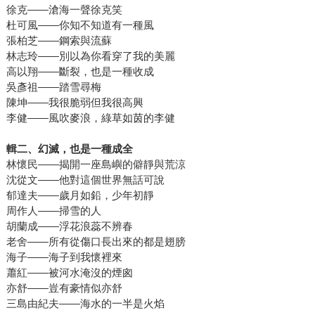
徐克——滄海一聲徐克笑
杜可風——你知不知道有一種風
張柏芝——鋼索與流蘇
林志玲——別以為你看穿了我的美麗
高以翔——斷裂，也是一種收成
吳彥祖——踏雪尋梅
陳坤——我很脆弱但我很高興
李健——風吹麥浪，綠草如茵的李健
輯二、幻滅，也是一種成全
林懷民——揭開一座島嶼的僻靜與荒涼
沈從文——他對這個世界無話可說
郁達夫——歲月如鉛，少年初靜
周作人——掃雪的人
胡蘭成——浮花浪蕊不辨春
老舍——所有從傷口長出來的都是翅膀
海子——海子到我懷裡來
蕭紅——被河水淹沒的煙囪
亦舒——豈有豪情似亦舒
三島由紀夫——海水的一半是火焰