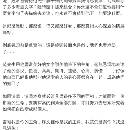
能！經常會覺得范先生腦子裡的知識寶庫與情感倉庫，到底庫存
了多少海量文字？隨時隨手抓來組合？你永遠不會知道他要用什
麼文字句子去描繪去表達，也永遠不會猜到他下一句要說什麼。
是那麼聳動，那麼狠，但又那麼好看，那麼直指人心深處的情感
痛點。
到底鏡頭前是眞實的，還是鏡頭後面也是戲，我們也看糊塗
了……
范先生用他豐富美好的文字讚美他筆下的主角，毫無忌憚地表達
了他的喜悅、歡喜、高興、期待、遺憾、心痛、惋惜……，好像
他自己已經跟他那些他深愛的人的身心靈都合在一起，成為他們
的知己了！
如同演戲，演員本身就必須具備很多不同的面相，才能面對一個
嶄新的生命，要將探索的觸角全部打開，才能努力去思索研究著
如何把自己變成那個人。
書裡我是你的主角，序文裡你是我的主角。我該怎麼寫你？我沒
見過你！