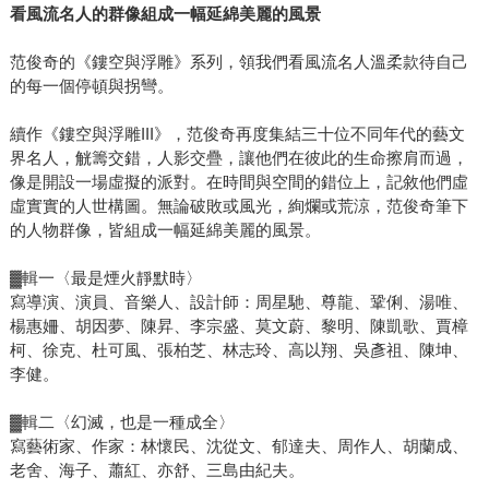
看風流名人的群像組成一幅延綿美麗的風景
范俊奇的《鏤空與浮雕》系列，領我們看風流名人溫柔款待自己
的每一個停頓與拐彎。
續作《鏤空與浮雕III》，范俊奇再度集結三十位不同年代的藝文
界名人，觥籌交錯，人影交疊，讓他們在彼此的生命擦肩而過，
像是開設一場虛擬的派對。在時間與空間的錯位上，記敘他們虛
虛實實的人世構圖。無論破敗或風光，絢爛或荒涼，范俊奇筆下
的人物群像，皆組成一幅延綿美麗的風景。
▓輯一〈最是煙火靜默時〉
寫導演、演員、音樂人、設計師：周星馳、尊龍、鞏俐、湯唯、
楊惠姍、胡因夢、陳昇、李宗盛、莫文蔚、黎明、陳凱歌、賈樟
柯、徐克、杜可風、張柏芝、林志玲、高以翔、吳彥祖、陳坤、
李健。
▓輯二〈幻滅，也是一種成全〉
寫藝術家、作家：林懷民、沈從文、郁達夫、周作人、胡蘭成、
老舍、海子、蕭紅、亦舒、三島由紀夫。