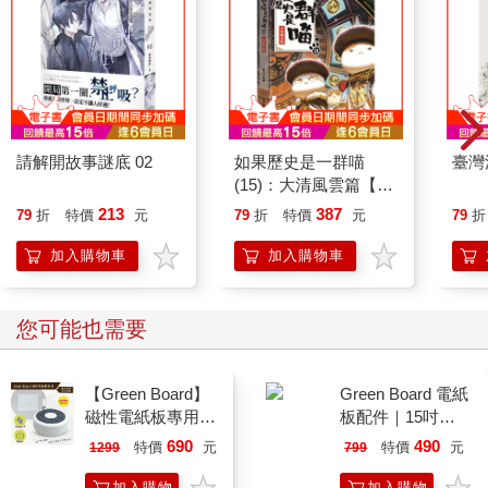
時候開著他的古董法拉利，有時騎著自行車——他說，跑車太快
了，不但看不淸楚周圍的風景，也聽不見自己，他其實更喜歡騎
自行車，因為可以一路騎，一路撞見不一樣的事，一路遇見不同
的人，甚至可以半路停下來，在小小的老店鋪吃一碗燙嘴的粥，
然後再慢慢騎上很斜很險的路回家去——於是我漸漸相信娛樂圈
子裡所說的，揚名立萬之後的周星馳其實是一片安靜的沙漠，明
明名氣如日中天，偏偏周遭卻渺無人煙。
請解開故事謎底 02
如果歷史是一群喵
臺灣
(15)：大清風雲篇【萌
就好像吳孟達離世，大家都義正詞嚴地對他進行道德綁架，鼓譟
貓漫畫學歷史】
213
387
79
折
特價
元
79
折
特價
元
79
折
著，鞭笞著，好像如果他不親自到靈堂弔唁，就該把他屋子給燒
了似的，可又有多少個人願意去相信，其實在吳孟達彌留之際，
加入購物車
加入購物車
他曾經戴著口罩大半夜到醫院提前和達叔吿別，化開兩個人之間
的猜忌和遺憾，讓吳孟達走得了無牽掛？可周星馳終究不辯一
言，不置一詞。沉默，是最響亮的解釋。而眞正的朋友，是擱在
您可能也需要
心裡，不是掛在嘴邊。我記得有一次黃秋生實在看不過眼，站出
來替他說了兩句公道話，「你們整天在說周星馳怎麼怎麼的，周
【Green Board】
Green Board 電紙
星馳什麼時候說過誰的不是了？」
磁性電紙板專用 -
板配件｜15吋
二合一圓形速擦激
ECO專用 三合一
我喜歡周星馳，是因為周星馳是一個只有謎面而沒有謎底的男
690
490
特價
元
特價
元
1299
799
活板擦 E8M 台灣
筆擦組｜磁性手寫
人。他沒有劉德華八面玲瓏的公關手腕，也沒有梁朝偉我見猶憐
專利設計
板 替換筆 板擦
加入購物
加入購物