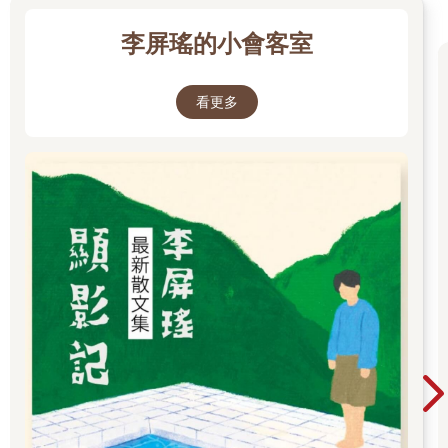
一說到愛情，很多都是讓你看完之後笑著離場，然後隔了許多
年，你經歷了好一些人好一些事，才慢慢將電影裡的畫面和現實
李屏瑤的小會客室
中漸行漸遠的那一個背影串聯起來，才慢慢地流著眼淚回味那恍
如隔世的光年。
看更多
我從來都覺得周星馳對愛情的理解其實比王家衛更深刻。從來。
王家衛對愛情的刻畫，是音樂是隱喻是旁白，是鏡頭美學的掩
飾，是明星光環的折射，不會是周星馳在荒無人煙的沙漠裡熊熊
地燒出一朵漫天紫霞——周星馳電影裡的愛情，是一個人不斷辜
負另外一個人的懺情錄，是自戕之後傷痕纍纍的展示，是至尊寶
義無反顧戴上的那一副金剛箍，也是藏在廟街那一碗黯然銷魂飯
裡頭，雙刀火雞沒有辦法說出口的對愛的渴望與荒涼。
記得嗎？《西遊．伏妖篇》裡頭有一幕，唐僧一個人在月光下一
錘一錘地雕刻著佛像，豬八戒嘟起嘴嘟囔，哎那禿驢又有心事，
沙僧接上一句，沒辦法，他心裡放不下一個人——周星馳心裡放
不下的那個人，不是莫文蔚，也不是朱茵，而是羅慧娟。
羅慧娟去世後葬在老家深圳大鵬灣，而周星馳隨後開拍《美人
魚》，地點就選在大鵬灣，只是——水仙已乘鯉魚去，羅慧娟喜
歡潛水，並且因為潛水而傷了耳膜從此再也聽不見任何聲音，這