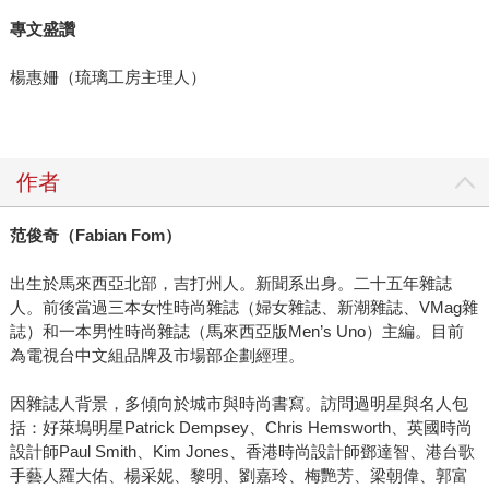
專文盛讚
楊惠姍（琉璃工房主理人）
作者
范俊奇（
Fabian Fom
）
出生於馬來西亞北部，吉打州人。新聞系出身。二十五年雜誌
人。前後當過三本女性時尚雜誌（婦女雜誌、新潮雜誌、VMag雜
誌）和一本男性時尚雜誌（馬來西亞版Men’s Uno）主編。目前
為電視台中文組品牌及市場部企劃經理。
因雜誌人背景，多傾向於城市與時尚書寫。訪問過明星與名人包
括：好萊塢明星Patrick Dempsey、Chris Hemsworth、英國時尚
設計師Paul Smith、Kim Jones、香港時尚設計師鄧達智、港台歌
手藝人羅大佑、楊采妮、黎明、劉嘉玲、梅艷芳、梁朝偉、郭富