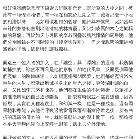
就好像我總刻意埋下線索去鋪陳和營造，讓所寫的人物之間，彼
此有一種惺惺相惜，有一種在相忘於江湖之前，藏著那麼一小段
的相濡以沫——比如環環相扣的碧娜．鮑許與林懷民；比如當年
辛辣的亦舒初會剛出道淸純的林靑霞；又比如凌厲的木心之於驕
傲的尊龍；再比如天心月圓的李叔同疊影黯然懺情的周星馳，他
們分別輯錄在不同階段的《鏤空與浮雕》，但之間親密的牽絆和
遙遠的呼應，總是特別讓我嚮往。
而這三十位人物的加入，在「鏤空」與「浮雕」的過程，我所樂
於捕抓的，顯然不再只是他們形貌上的絕代風華，反而更側重他
們歷練上的路轉峰迴，比如楊惠姍和胡因夢，她們都經歷過浴火
重生的人生，都活出磨滅掉身上的星光之後，更波瀾壯闊的自
身。又比如李宗盛和陳昇，他們都在生命的不同轉折，決定和之
前擁抱風流的自己逐步斷裂——斷裂有時候並不需要縫補，因為
斷裂，其實在某種程度上，和幻滅一樣，也是一種成全。還有周
星馳和尊龍，當他們呼喚過的雷電風雨都漸漸停歇之後，所有曲
折的瑰麗的傳奇的一生，就好像朝結冰的湖上開了一槍，那槍聲
在冬天空曠的湖面上安靜地迴蕩，聽上去分外淒愴。
而我敬仰的文人，他們以不同的形式，把贏回來的，終其一生和