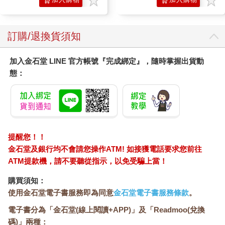
的文藝氣質，從星仔攀到星爺這個位置，除了看見歲月在他頭上
撒下一大把雪和鹽，似乎沒有人關心周星馳到底摔破了什麼，跌
車
車
碎了哪裡？我記得羅慧娟說過，「他總是心不在焉，和他在一
訂購/退換貨須知
起，你必須要很有耐心，也必須接受他就算對著你說話，腦子裡
轉動的全是電影裡的走位和對白——」
加入金石堂 LINE 官方帳號『完成綁定』，隨時掌握出貨動
這樣子的周星馳，莫文蔚也經歷過。他可以一句話都不說，靜靜
態：
地望著滔滔不絕的莫文蔚一整天，眼裡遠山含笑，心裡其實萬馬
奔騰，腦子裡卻全是打算拍進電影裡的分鏡，常常讓愛過他的女
人懷疑，那恍惚的笑，會不會只是寫在水面上的溫柔？蕩過就消
失，一點眞實感都沒有。是王晶說的吧？
能夠把喜劇拍好的導演，恰恰都是悲觀的導演，都憂鬱，都孤
提醒您！！
僻。有沒有人吿訴過你呢？小時候的周星馳不愛說話，有點潔
金石堂及銀行均不會請您操作ATM! 如接獲電話要求您前往
癖，也有點自閉。而他那一種自閉，是閉起眼睛，快樂地張開雙
ATM提款機，請不要聽從指示，以免受騙上當！
手，像準備迎接一樹林的桃花，然後踩著滑板一路從山坡滑落懸
崖邊，只要再往前一步——是的，再往前一步，就要掉進山谷裡
購買須知：
去的自得其樂的自閉。我記得周星馳的母親難得星期天帶他到茶
使用金石堂電子書服務即為同意
金石堂電子書服務條款
。
樓喝早茶，每次都要把周星馳一坐下來就急忙拿起來蓋在臉上的
電子書分為「金石堂(線上閱讀+APP)」及「Readmoo(兌換
餐牌搶過來，低聲斥罵，「你到底有什麼見不得人啊？」
碼)」兩種：