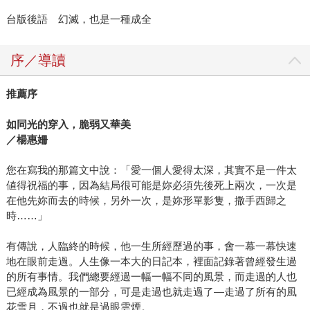
台版後語 幻滅，也是一種成全
序／導讀
推薦序
如同光的穿入，脆弱又華美
／楊惠姍
您在寫我的那篇文中說：「愛一個人愛得太深，其實不是一件太
値得祝福的事，因為結局很可能是妳必須先後死上兩次，一次是
在他先妳而去的時候，另外一次，是妳形單影隻，撒手西歸之
時……」
有傳說，人臨終的時候，他一生所經歷過的事，會一幕一幕快速
地在眼前走過。人生像一本大的日記本，裡面記錄著曾經發生過
的所有事情。我們總要經過一幅一幅不同的風景，而走過的人也
已經成為風景的一部分，可是走過也就走過了—走過了所有的風
花雪月，不過也就是過眼雲煙。