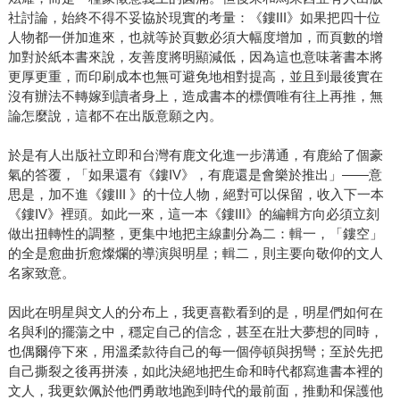
社討論，始終不得不妥協於現實的考量：《鏤III》如果把四十位
人物都一併加進來，也就等於頁數必須大幅度增加，而頁數的增
加對於紙本書來說，友善度將明顯減低，因為這也意味著書本將
更厚更重，而印刷成本也無可避免地相對提高，並且到最後實在
沒有辦法不轉嫁到讀者身上，造成書本的標價唯有往上再推，無
論怎麼說，這都不在出版意願之內。
於是有人出版社立即和台灣有鹿文化進一步溝通，有鹿給了個豪
氣的答覆，「如果還有《鏤IV》，有鹿還是會樂於推出」——意
思是，加不進《鏤III 》的十位人物，絕對可以保留，收入下一本
《鏤IV》裡頭。如此一來，這一本《鏤III》的編輯方向必須立刻
做出扭轉性的調整，更集中地把主線劃分為二：輯一，「鏤空」
的全是愈曲折愈燦爛的導演與明星；輯二，則主要向敬仰的文人
名家致意。
因此在明星與文人的分布上，我更喜歡看到的是，明星們如何在
名與利的擺蕩之中，穩定自己的信念，甚至在壯大夢想的同時，
也偶爾停下來，用溫柔款待自己的每一個停頓與拐彎；至於先把
自己撕裂之後再拼湊，如此決絕地把生命和時代都寫進書本裡的
文人，我更欽佩於他們勇敢地跑到時代的最前面，推動和保護他