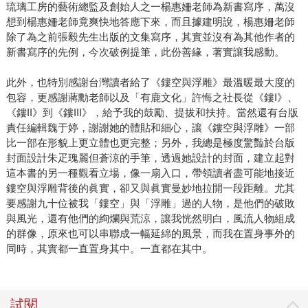
琉璃工房的藝術總監及創始人之一楊惠姍老師為新書寫序，萬沒
想到楊惠姍老師竟爽快地答應下來，而且據建明說，楊惠姍老師
除了為之前張毅先生出版的文集寫序，其實並沒有為其他作者的
新書寫序的先例，今次破例提筆，此份善緣，著實讓我感動。
此外，也特別感謝台灣讀者給了《鏤空與浮雕》最溫暖最大度的
包容，更感謝蔣勳老師以及「有鹿文化」許悔之社長從《鏤I》、
《鏤II》到《鏤III》，給予我的鼓勵、提拔和扶持。當然還有台版
責任編輯魏于婷，謝謝她的體貼和細心，讓《鏤空與浮雕》一部
比一部在形貌上更立體也更完整；另外，我總是極度驚豔於台版
封面設計朱疋瑰麗但蒼涼的手筆，透過她設計的封面，建立起對
這本書的另一種觀看立場，像一扇入口，帶領讀者盡可能地接近
鏤空與浮雕背後的眞實，卻又與眞實曼妙地拉開一段距離。尤其
要感謝九十位被我「鏤空」與「浮雕」過的人物，是他們的破敗
與風光，還有他們的絢爛與荒涼，讓我恍然明白，風流人物組成
的群像，原來也可以串聯成一幅延綿的風景，而我在置身事外的
同時，其實都一直置身其中。一直都在其中。
試閱