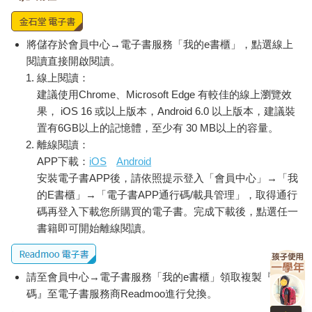
其實我也好奇。小小的周星馳，頂多七歲，為什麼每次一進到茶
餐廳或酒樓，第一件事就是把餐桌上的餐牌拿來蓋著自己的臉，
不想看大人世故而險詐的臉孔，也不想被周圍的大人看見他的憂
將儲存於會員中心→電子書服務「我的e書櫃」，點選線上
傷與怯弱？即便到了十歲，周星馳還是十分的害羞，總是躱到母
閱讀直接開啟閱讀。
親背後，不敢跟人交談，也沒有要好的玩伴，他的童年裡被燒焦
線上閱讀：
的，除了一隻沒有父親陪著一起提的燈籠到底還有什麼？而且誰
建議使用Chrome、Microsoft Edge 有較佳的線上瀏覽效
也想不到的是，當年那張藏在餐牌背後的臉，將來竟成為全香港
果， iOS 16 或以上版本，Android 6.0 以上版本，建議裝
人的共同記憶和全華人電影界的驕傲？
置有6GB以上的記憶體，至少有 30 MB以上的容量。
離線閱讀：
APP下載：
iOS
Android
安裝電子書APP後，請依照提示登入「會員中心」→「我
的E書櫃」→「電子書APP通行碼/載具管理」，取得通行
碼再登入下載您所購買的電子書。完成下載後，點選任一
書籍即可開始離線閱讀。
請至會員中心→電子書服務「我的e書櫃」領取複製『兌換
碼』至電子書服務商Readmoo進行兌換。