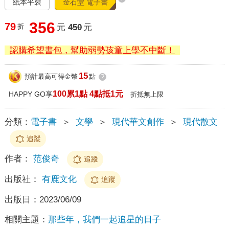
紙本平裝
金石堂 電子書
356
79
折
元
450
元
認購希望書包，幫助弱勢孩童上學不中斷！
15
預計最高可得金幣
點
?
100累1點 4點抵1元
HAPPY GO享
折抵無上限
分類：
電子書
＞
文學
＞
現代華文創作
＞
現代散文
追蹤
作者：
范俊奇
追蹤
出版社：
有鹿文化
追蹤
出版日：
2023/06/09
相關主題：
那些年，我們一起追星的日子