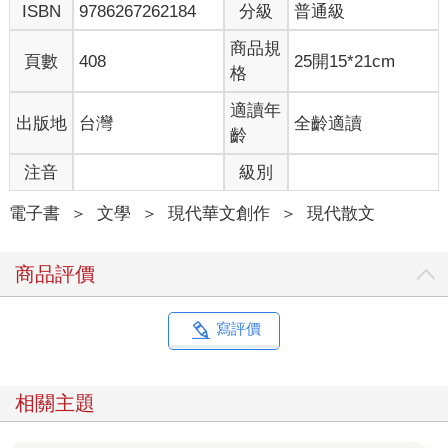
ISBN
9786267262184
分級
普通級
後來吧，聽說全香港的八卦雜誌因為拍不到周星馳出現在靈堂上
炒不了新聞而多少有些惱怒，不約而同，把鏡頭都對準他托人送
商品規
過去的花圈，企圖捕抓可以大作文章的蛛絲馬跡，但上面只夾了
頁數
408
25開15*21cm
格
張素淨的卡片，安靜地寫著，「致劉羅慧娟夫人」。不知道為什
麼，我看到卡片上的字，禁不住別過頭去，這麼避重就輕的卡
適讀年
出版地
台灣
全齡適讀
片，這麼雲淡風輕的花圈，其實特別的哀傷，也特別容易將有過
齡
雷同際遇的人割傷，因為人生和愛情，其實都一樣，都一樣，往
往都是卡在喉嚨說不出口的，才最深刻，最沉重——
注音
級別
之後時間悄無聲息，移動了周星馳心裡的擺設，有些人給挪開
電子書
＞
文學
＞
現代華文創作
＞
現代散文
了，有些事被摘掉了，唯一移不動的，是周星馳的哀傷。羅慧娟
離開之前，勇敢地面對死亡，給自己拍了部短片，說是給將來想
商品評價
念她的人留個念想，她在片裡頭戴著假髮，一邊用手背抹掉被睫
毛膏染黑的眼淚，一邊語重心長地笑著說，「如果想要人生沒有
遺憾，那就好好地生活，好好去愛，不要再給自己後悔的機會
寫評價
——」我想，周星馳比誰都更淸楚，羅慧娟這一段話，很明顯是
說給他聽的。先是愛的支離，然後是人的破碎，她不希望周星馳
再一次因為不敢承擔不敢面對，而錯失了愛的機會。
相關主題
朝花夕拾。愛情只爭朝夕，誰稀罕一萬年？所以周星馳的電影，