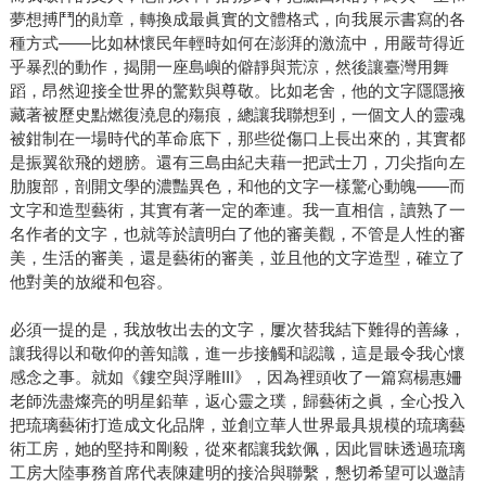
夢想搏鬥的勛章，轉換成最眞實的文體格式，向我展示書寫的各
種方式——比如林懷民年輕時如何在澎湃的激流中，用嚴苛得近
乎暴烈的動作，揭開一座島嶼的僻靜與荒涼，然後讓臺灣用舞
蹈，昂然迎接全世界的驚歎與尊敬。比如老舍，他的文字隱隱掖
藏著被歷史點燃復澆息的殤痕，總讓我聯想到，一個文人的靈魂
被鉗制在一場時代的革命底下，那些從傷口上長出來的，其實都
是振翼欲飛的翅膀。還有三島由紀夫藉一把武士刀，刀尖指向左
肋腹部，剖開文學的濃豔異色，和他的文字一樣驚心動魄——而
文字和造型藝術，其實有著一定的牽連。我一直相信，讀熟了一
名作者的文字，也就等於讀明白了他的審美觀，不管是人性的審
美，生活的審美，還是藝術的審美，並且他的文字造型，確立了
他對美的放縱和包容。
必須一提的是，我放牧出去的文字，屢次替我結下難得的善緣，
讓我得以和敬仰的善知識，進一步接觸和認識，這是最令我心懷
感念之事。就如《鏤空與浮雕III》，因為裡頭收了一篇寫楊惠姍
老師洗盡燦亮的明星鉛華，返心靈之璞，歸藝術之眞，全心投入
把琉璃藝術打造成文化品牌，並創立華人世界最具規模的琉璃藝
術工房，她的堅持和剛毅，從來都讓我欽佩，因此冒昧透過琉璃
工房大陸事務首席代表陳建明的接洽與聯繫，懇切希望可以邀請