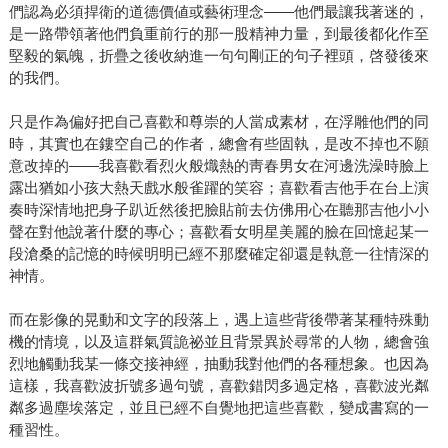
們認為必須捍衛的道德價値或藝術理念——他們最讓我著迷的，
是一路帶領著他們負重前行的那一股精神力量，到最後都化作至
堅毅的氣魄，折疊之後收納進一句句剛正的句子裡頭，啓發後來
的我們。
只是作為偏好把自己喜歡和尊崇的人當成素材，在浮雕他們的同
時，其實也在鏤空自己的作者，總會有些固執，是改不掉也不願
意改掉的——我喜歡看烈火般熾熱的靑春男女在河邊洗澡時臉上
露出猶如小孩大熱天戲水般雀躍的笑容；喜歡看吉他手在台上演
奏時深情地把身子趴近然後把臉貼前去仿佛用心在聽那吉他小小
聲在對他說著什麼的專心；喜歡看女明星美麗的臉在回憶起某一
段滄桑的記憶的時候明明已經不那麼確定卻還是執意一往情深的
神情。
而在影像的晃動和文字的段落上，遇上這些背後帶著某種特殊動
機的情境，以及這群氣質詭祕並且背景異於尋常的人物，總會強
烈地觸動我某一條交接神經，抽動我對他們的各種想象。也因為
這樣，我喜歡波折號多過句號，喜歡錯閃多過定格，喜歡波光粼
粼多過塵埃落定，並且已經不自覺地把這些喜歡，變成書寫的一
種習性。