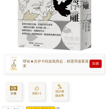
呀哈★吉伊卡哇旋風再起，精選周邊看過
加購
來
寫評價
好書
喜歡+1
賺金幣
?