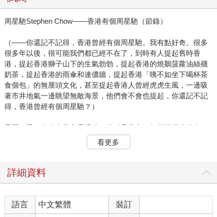
周星馳Stephen Chow——香港有個周星馳（節錄）
（——你還記不記得，香港曾經有個周星馳。我有點好奇。很多
很多年以後，很可能我們都已經不在了，到時有人提起舊時香
港，提起香港獅子山下的生氣勃勃，提起香港的燒鵝菠蘿油絲襪
奶茶，提起香港的雨傘和連儂牆，提起香港「咦不如坐下喝杯茶
食個包」的無厘頭文化，甚至提起香港人曾經虎虎生風，一邊吸
著市井地氣一邊眺望無敵海景，他們會不會也提起，你還記不記
得，香港曾經有個周星馳？）
是同一天。有人在北京見過他。地點是北京一個規模很小的畫
展，展廳設在一座從窄窄的胡同拐到盡頭的四合院裡。他一個
看更多
人，安靜地對著一幅畫發呆。而他看上去是那麼的憔悴，那麼的
孤獨，連他的背影，也是那麼的孤藤老樹昏鴉。然後兩個大學生
模樣的女孩趨前去，輕聲向他求證，「請問你是不是周星馳先
詳細資料
生？」他轉過頭，雙眼滿滿的都是紅絲，明明把口張開，卻說不
出一句話來，將那兩個女孩嚇得倒退了一步——而那一天，正是
羅慧娟在香港舉行下葬儀式的同一天。
語言
中文繁體
裝訂