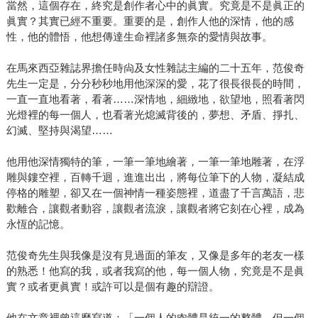
當然，這個存在，終究是創作者心中的眞實。究竟是不是眞正的
眞實？其實已經不重要。重要的是，創作人他的深情，他的感
性，他的體悟，他想傳達生命裡諸多無奈的愛情與故事。
在馬來西亞雜誌界擔任時尙及女性雜誌主編的二十五年，范俊奇
先生一定是，分分秒秒地用他深深的愛，花了很長很長的時間，
一直一直地看著，看著……深情地，細緻地，欲望地，照看著閃
光燈裡的每一個人，也看著光熄滅背後的，夢想、矛盾、掙扎、
幻滅、堅持與渴望……
他用他深情獨特的筆，一筆一筆地繪著，一筆一筆地雕著，在浮
雕與鏤空裡，百轉千迴，進進出出，將每位筆下的人物，凝結成
停格的雕塑，卻又在一個神情一種姿態裡，道盡了千言萬語，悲
歡離合，讓觀者動容，讓觀者流淚，讓觀者將它刻在心裡，成為
永恆的記憶。
范俊奇先生與我像是沒有見過面的筆友，又像是多年的老友一樣
的熟悉！他寫的我，或者我寫的他，每一個人物，究竟是不是眞
實？或者更眞實！或許可以是個有趣的辯證。
他在文章裡曾這麼寫道：「一個人的肉體是統一的整體，但一個