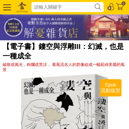
0
【電子書】鏤空與浮雕III：幻滅，也是
一種成全
破敗或風光，絢爛或荒涼， 看風流名人的群像組成一幅延綿美麗的風
景
Epub
流動版型