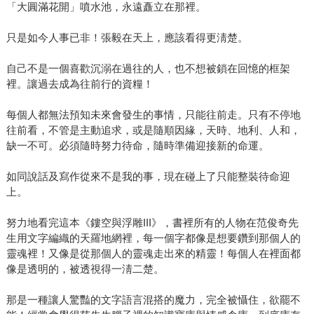
「大圓滿花開」噴水池，永遠矗立在那裡。
只是如今人事已非！張毅在天上，應該看得更淸楚。
自己不是一個喜歡沉溺在過往的人，也不想被鎖在回憶的框架
裡。讓過去成為往前行的資糧！
每個人都無法預知未來會發生的事情，只能往前走。只有不停地
往前看，不管是主動追求，或是隨順因緣，天時、地利、人和，
缺一不可。必須隨時努力待命，隨時準備迎接新的命運。
如同說話及寫作從來不是我的事，現在碰上了只能整裝待命迎
上。
努力地看完這本《鏤空與浮雕III》，書裡所有的人物在范俊奇先
生用文字編織的天羅地網裡，每一個字都像是想要鑽到那個人的
靈魂裡！又像是從那個人的靈魂走出來的精靈！每個人在裡面都
像是透明的，被透視得一淸二楚。
那是一種讓人驚豔的文字語言混搭的魔力，完全被懾住，欲罷不