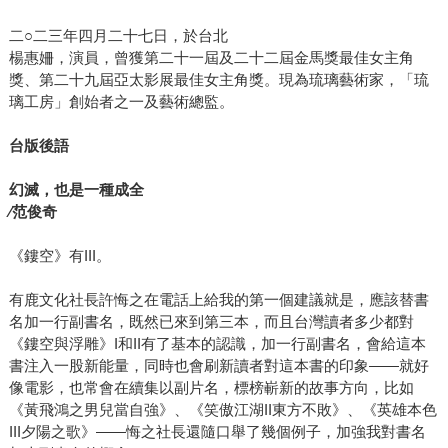
二○二三年四月二十七日，於台北
楊惠姍，演員，曾獲第二十一屆及二十二屆金馬獎最佳女主角
獎、第二十九屆亞太影展最佳女主角獎。現為琉璃藝術家，「琉
璃工房」創始者之一及藝術總監。
台版後語
幻滅，也是一種成全
∕
范俊奇
《鏤空》有III。
有鹿文化社長許悔之在電話上給我的第一個建議就是，應該替書
名加一行副書名，既然已來到第三本，而且台灣讀者多少都對
《鏤空與浮雕》I和II有了基本的認識，加一行副書名，會給這本
書注入一股新能量，同時也會刷新讀者對這本書的印象——就好
像電影，也常會在續集以副片名，標榜嶄新的故事方向，比如
《黃飛鴻之男兒當自強》、《笑傲江湖II東方不敗》、《英雄本色
III夕陽之歌》——悔之社長還隨口舉了幾個例子，加強我對書名