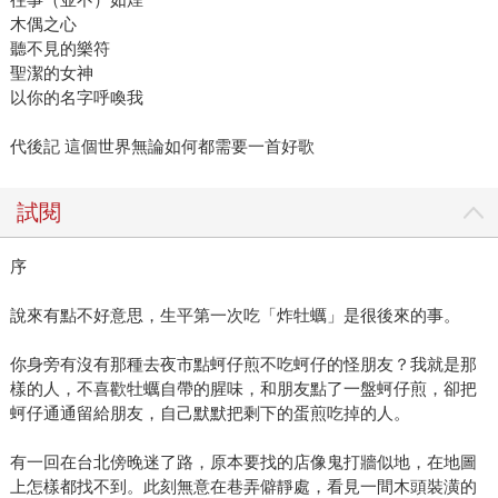
木偶之心
聽不見的樂符
聖潔的女神
以你的名字呼喚我
代後記 這個世界無論如何都需要一首好歌
試閱
序
說來有點不好意思，生平第一次吃「炸牡蠣」是很後來的事。
你身旁有沒有那種去夜市點蚵仔煎不吃蚵仔的怪朋友？我就是那
樣的人，不喜歡牡蠣自帶的腥味，和朋友點了一盤蚵仔煎，卻把
蚵仔通通留給朋友，自己默默把剩下的蛋煎吃掉的人。
有一回在台北傍晚迷了路，原本要找的店像鬼打牆似地，在地圖
上怎樣都找不到。此刻無意在巷弄僻靜處，看見一間木頭裝潢的