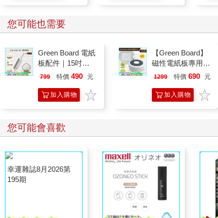
拿一個什麼東西來換都可以。」
「真的，什麼都可以？這個，也可以？」小孩的媽媽指著小孩手
上剛撿來的一枚貝殼說。
您可能也需要
「當然可以。重點是你覺得這杯牛奶的價值是什麼。只要你願意
給的，我一定收。但只要給了，就不能反悔。」
Green Board 電紙
【Green Board】
小孩喝完牛奶的表情很滿足，閉起了眼睛，熟甜地進入夢鄉。
板配件｜15吋
磁性電紙板專用 -
媽媽從小孩手裡拿起貝殼，小孩全身的毛細孔在此時都張了開
ECO專用 三合一
二合一圓形速擦激
來，扭動身體就是驚天動地的一陣大哭。
490
690
特價
元
特價
元
799
1299
筆擦組｜磁性手寫
活板擦 E8M 台灣
「可是決定給了就是要給。願意給的，我一定收。」阿昌這樣說
板 替換筆 板擦
專利設計
加入購物
加入購物
的時候，我突然覺得一陣從未感受到的涼意。
「所以你真的要那枚貝殼？不顧那小孩此刻又哭鬧？這樣你不但
車
車
讓那媽媽難做人，恐怕來到胖卡的顧客也會受不了小孩啼哭，紛
您可能會喜歡
紛走避吧。」
阿昌堅定地說，決定要給的，他一定收。這是他不付費咖啡的唯
一付費方式。
「我拿到了這枚收藏眼淚的貝殼，覺得份量很重。那些詩人說
的，『美麗的貝殼是一顆無價的珍珠』。他們說這句話的時候根
本都在瞎扯。他們根本不懂『無價』的意義。一百元的咖啡是有
價的。一枚從小孩眼中穿鑿出的珍珠，才是沒有辦法估量的寶
藏。我知道你在想什麼，覺得我很殘酷。但規則就是如此。但規
則之外也還是有溫柔的。我給了那小孩另一杯加熱過的牛奶。他