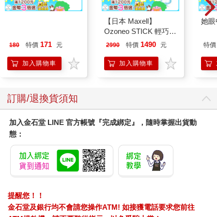
停止了哭泣。安詳的睡眠有令人感動的微笑。」
「那你這回又要小孩媽媽拿什麼來付？」我焦急地問，好像那小
幸運雜誌8月2026第
【日本 Maxell】
她眼
孩此刻就在我的旁邊要醒來大叫。
195期
Ozoneo STICK 輕巧型
「我沒有要她付啊。她沒有主動說要買。這杯是我主動給的」。
除菌消臭器－垃圾箱用
171
1490
特價
元
特價
元
特價
180
2990
我鬆了一口氣。
MXAP－ARS51
「但你這杯咖啡還沒付錢。」阿昌促狹地說。「請問客倌要付還
加入購物車
加入購物車
是拿東西來換？」
我沒想到他會來這一招。我沒帶錢包出門啊。
「那用故事來換可不可以？」
訂購/退換貨須知
「可以。只要肯給，我都願意收。」阿昌吸了一口菸，淡淡地
說。
加入金石堂 LINE 官方帳號『完成綁定』，隨時掌握出貨動
我望著眼前在藍調酒吧認識多年、一起聽遍爵士的阿昌，感到既
態：
熟悉又陌生。
他真的要我付這杯咖啡錢？當然啊！他說的。這年頭大家都習慣
了詐騙集團的技倆。天底下沒有白吃的午餐，自然也就不會有白
喝的咖啡。
他不是詐騙集團。
他的咖啡要你付錢，或不付錢。
提醒您！！
用貝殼來換，用故事來換，用世間你覺得等值的所有東西來換。
金石堂及銀行均不會請您操作ATM! 如接獲電話要求您前往
東西的價值不是他決定的，是你決定的。是你用換取的故事，決