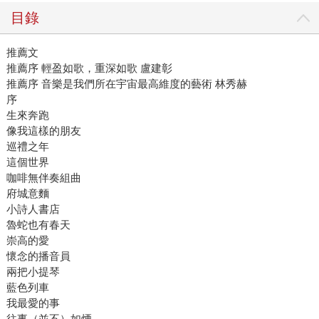
目錄
推薦文
推薦序 輕盈如歌，重深如歌 盧建彰
推薦序 音樂是我們所在宇宙最高維度的藝術 林秀赫
序
生來奔跑
像我這樣的朋友
巡禮之年
這個世界
咖啡無伴奏組曲
府城意麵
小詩人書店
魯蛇也有春天
崇高的愛
懷念的播音員
兩把小提琴
藍色列車
我最愛的事
往事（並不）如煙