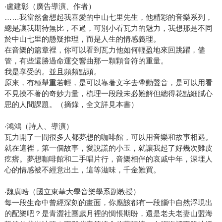
‧盧建彰（廣告導演、作者）
……我當然會想起我喜愛的中山七里先生，他精彩的音樂系列，
總是讓我期待無比，不過，可別小看瓦力的魅力，我想那是不同
於中山七里的懸疑推理，而是人生的情感義理。
在音樂的篇章裡，你可以看到瓦力他如何輕盈地來回跳躍，儘
管，有些還勝過命運交響曲那一顆顆音符的重量。
我是享受的。並且頻頻點頭。
原來，有種舉重若輕，是可以靠著文字去帶動聲音，是可以用看
不見摸不著的奇妙力量，梳理一段段未必難解但總得花點細膩心
思的人間課題。（摘錄，全文詳見本書）
‧鴻鴻（詩人、導演）
瓦力開了一間很多人都夢想的咖啡館，可以用音樂和故事相遇。
就在這裡，第一個故事，愛說謊的小玉，就讓我起了好幾次雞皮
疙瘩。夢想咖啡館和二手唱片行，音樂相伴的哀戚中年，深埋人
心的情感被不經意出土，這等滋味，千金難買。
‧魏廣晧（國立東華大學音樂學系副教授）
每一段生命中曾經深刻的畫面，你應該都有一段腦中自然浮現出
的配樂吧？是青澀社團歲月裡的惆悵期盼，還是老夫老妻山盟海