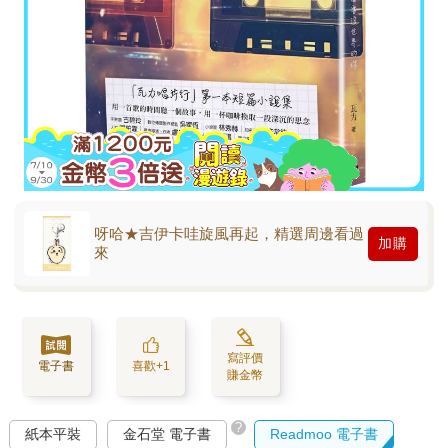
呀哈★吉伊卡哇旋風再起，精選周邊看過
加購
來
寫評價
電子書
喜歡+1
賺金幣
?
紙本平裝
金石堂 電子書
Readmoo 電子書