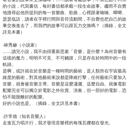
的小說，代寫書信，每封書信都承載一段生命故事。繼而不自覺
地搜尋起他所提到的每一首樂曲、歌曲，心裡跟著喃喃、唧唧、
瑟瑟低語，讀者在字裡行間與音符流動間，不自覺也把自己的故
事交換進去了，而我們的故事可以跟瓦力交換嗎？（摘錄，全文
詳見本書）
‧林秀赫（小說家）
……讀完小說，我不由得重新思索「音樂」是什麼？為何音樂有
這樣的魔力，明明不可見、不可觸摸，只是存在於時間中的一段
軌跡。
是啊，或許就在於音樂是一種時間的藝術，是人類所在宇宙最高
維度的藝術，對其他藝術來說都是降維打擊，任何藝術只要加入
音樂，就會被音樂主導。音樂是這麼瀟灑、這麼自由。就像電影
配樂完全可以獨立於電影之外欣賞、演奏，但一部好的電影，恐
怕不能脫離好的配樂。
好的小說也是。（摘錄，全文詳見本書）
‧許常德（知名音樂人）
走進瓦力唱片行，我才發現音樂裡的每塊瓦礫都在發光。