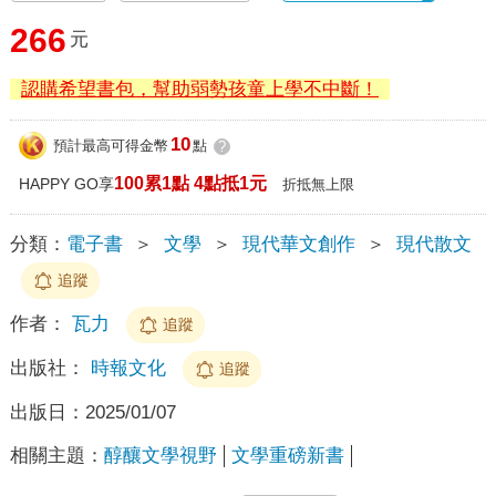
266
元
認購希望書包，幫助弱勢孩童上學不中斷！
10
預計最高可得金幣
點
?
100累1點 4點抵1元
HAPPY GO享
折抵無上限
分類：
電子書
＞
文學
＞
現代華文創作
＞
現代散文
追蹤
作者：
瓦力
追蹤
出版社：
時報文化
追蹤
出版日：
2025/01/07
相關主題：
醇釀文學視野
文學重磅新書