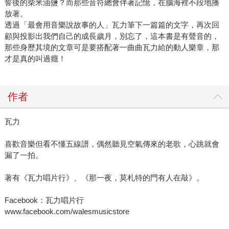
誓後的柴米油鹽？而那些音符總會伴著記憶，在腦海裡不段地播
放著。
透過「最會用音樂說故事的人」瓦力筆下一篇篇的文字，再次回
顧與投影出我們自己的成長歲月，別忘了，這本書是有聲音的，
那些身歷其境的文章可是要搭配著一曲曲瓦力給的動人樂章，那
才是真的叫過癮！
作者
瓦力
喜歡音樂但看不懂五線譜，偶然聽見空氣傳來的老歌，心跳就會
漏了一拍。
著有《瓦力唱片行》、《那一夜，莫札特的門有人在敲》。
Facebook：瓦力唱片行
www.facebook.com/walesmusicstore