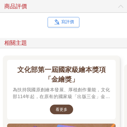
自己的青春。雨停後，他帶走了一片風景。在多年以後，生命變
商品評價
得哀愁而難以為繼時，他就會想起這樣的一場雨，和雨裡永遠的
德布西。
寫評價
炸牡蠣和德布西會不會也是一樣的道理？看似卑微而平淡的日
常，藏著親切而永恆的善意。願你是牡蠣，我是德布西，讓人在
小小的事物裡，也能緊握生命的幸福。
相關主題
胖卡咖啡館流轉的諸般風景，正是這樣微小卻親暱極了的故事。
「相遇只為此」，當你偶然經過這臺胖卡，聞到阿昌的咖啡香，
文化部第一屆國家級繪本獎項
聽到老派卡帶傳來的熟悉旋律，不必敲門，不必多禮，請快快進
來。
「金繪獎」
倘若靈魂能共振，只因早是曲中人。
為扶持我國原創繪本發展、厚植創作量能，文化
生來奔跑
部114年起，在原有的國家級「出版三金」金鼎
朋友阿昌開了一間行動咖啡館。這是他成為社運份子和大學教授
獎、金漫獎、金典獎外，新增「金繪獎」，希望
十年後，毅然放棄所有，決心從事的一項計畫。
看更多
促進台灣圖文出版的多元發展。獎項分為「特別
他的概念很簡單，把自己的進口房車賣了，再從積蓄中挖一大筆
貢獻獎」、「繪本新人獎」、「繪本編輯獎」、
錢，買了一臺胖卡和煮咖啡的必要器具。
「跨域應用獎」、「年度繪本獎」，以及「金繪
但有這些還不夠，阿昌知道我對音響和唱片特別有研究，便請我