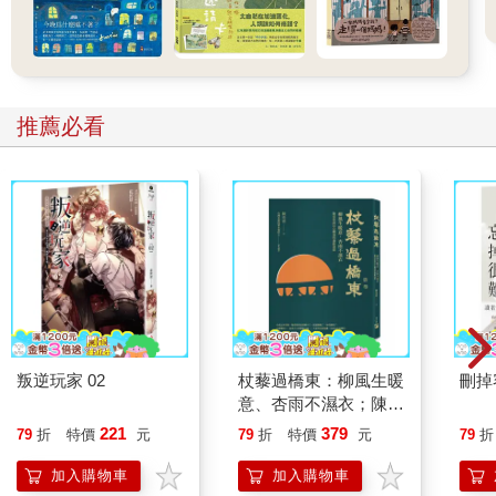
多，只消喝過他手沖的好咖啡就知道那是硬派真功夫，抬頭看價
目表只要一百元，幾乎都是沒有懸念就掏腰包付錢。非常乾脆，
沒有一絲海風的曖昧。
然而他的計畫是不讓人付錢的。阿昌想知道的是，一杯咖啡的真
正意義。他希望能透過「以物易物」的方式，理解人們願意交換
推薦必看
的代價是什麼。眼看計畫無法推展，阿昌有些灰心。
一天下午，遠遠地就聽到有小嬰兒在哭。慢慢地那哭聲越來越
大。等到他發現連卡帶的聲音都被淹沒了，阿昌才看見小孩的媽
媽站在他的胖卡前面。
「不好意思。小孩肚子餓了，需要牛奶喝。我知道這裡專賣精品
手沖咖啡，肯定沒有拿鐵可以選。但海灘上賣東西吃的，都要牙
齒咀嚼，小孩還沒長牙，還是只能喝牛奶。」
阿昌馬上就理解發生了什麼事。拿鐵他是沒有賣的，但他習慣在
小冰箱常備一兩瓶牛奶，自己有時喝一點補充營養，有時胖卡家
貓小福也會愛嬌地想喝，然而餵貓咪喝牛奶並非好主意。
阿昌沒等她說完，就倒了一杯鮮奶給小孩喝。
叛逆玩家 02
杖藜過橋東：柳風生暖
刪掉
小孩的媽媽又驚又喜，要付錢才發現錢包放在車上。但車子停得
意、杏雨不濕衣；陳亮
很遠，若過去又再走回來，恐怕小孩根本承受不住。
恭談以心轉境的適齡漫
221
379
79
折
特價
元
79
折
特價
元
79
折
小孩的媽媽誠惶誠恐，問那個不用付費的方式是什麼。
想
阿昌相當開心，「哈哈，你還是第一個問的。很簡單啊，就是你
加入購物車
加入購物車