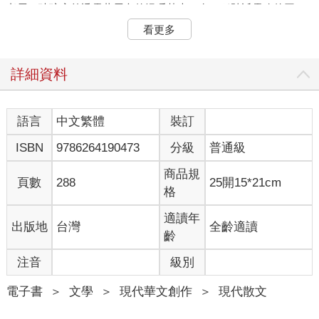
老屋，玻璃窗外透露著屋內的溫暖黃光，有一種貼近靈魂的召
喚。索性不看google評價，就算踩雷又怎樣，偶然和巧合，生命
看更多
值得一場美好的意外。
老屋賣的是現點現做的日式料理，價格出乎想像地親民。點了蓋
詳細資料
飯，附贈一碟小漬物和味噌湯，味道甜美。雖然沒有相應的音
樂，氣氛仍是相當美好，
語言
中文繁體
裝訂
菜單上有「炸牡蠣」這道餐點。平常我是不吃牡蠣的，但上面特
ISBN
9786264190473
分級
普通級
別提到每日限量，不知為何讓人心中湧起了一種「相遇只為此」
的念頭。餐點送來後，好吃極了啊，真不愧一天只有十盤。
商品規
頁數
288
25開15*21cm
格
炸得酥脆的麵衣裡，有顆軟嫩熱烈的心。人到哀戚中年，還可以
為一道看似平凡的食物，感到難以言喻的悸動，真不可思議啊！
適讀年
出版地
台灣
全齡適讀
齡
記得曾經在某個故事裡讀到男主角從來不愛古典樂，在一間偶遇
的二手書店屋簷下躲雨。「這場雨應該很快就停」，他心想，此
注音
級別
刻卻無意聽見裡頭傳來了德布西的《月光》。
電子書
＞
文學
＞
現代華文創作
＞
現代散文
在那短短的幾分鐘之內，他掉進了時光迴廊，在音樂聲中重訪了