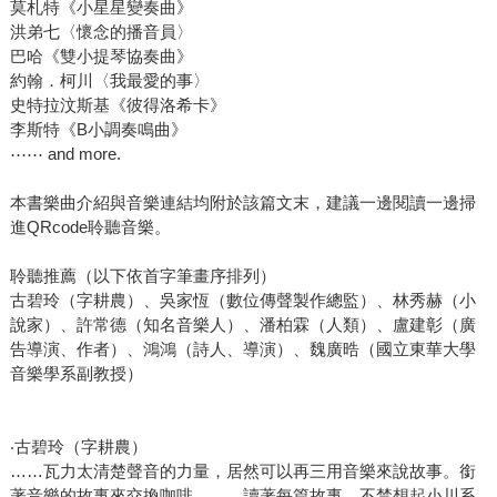
莫札特《小星星變奏曲》
洪弟七〈懷念的播音員〉
巴哈《雙小提琴協奏曲》
約翰．柯川〈我最愛的事〉
史特拉汶斯基《彼得洛希卡》
李斯特《B小調奏鳴曲》
⋯⋯ and more.
本書樂曲介紹與音樂連結均附於該篇文末，建議一邊閱讀一邊掃
進QRcode聆聽音樂。
聆聽推薦（以下依首字筆畫序排列）
古碧玲（字耕農）、吳家恆（數位傳聲製作總監）、林秀赫（小
說家）、許常德（知名音樂人）、潘柏霖（人類）、盧建彰（廣
告導演、作者）、鴻鴻（詩人、導演）、魏廣晧（國立東華大學
音樂學系副教授）
‧古碧玲（字耕農）
……瓦力太清楚聲音的力量，居然可以再三用音樂來說故事。銜
著音樂的故事來交換咖啡，……讀著每篇故事，不禁想起小川系