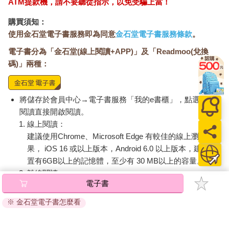
ATM提款機，請不要聽從指示，以免受騙上當！
定此杯咖啡的價格。只要真心肯換，他一定收。
就在此時，一個女士走向我們。空氣響起了譚詠麟的〈像我這樣
購買須知：
的朋友〉。
使用金石堂電子書服務即為同意
金石堂電子書服務條款
。
「你們是賣咖啡的？」女士不可置信地說。
「網路上說有一台胖卡穿梭南北，天天播放老掉牙的卡帶。我很
電子書分為「金石堂(線上閱讀+APP)」及「Readmoo(兌換
好奇，聽說這台胖卡最近可能在這裡出沒，猜想你今天會到這
碼)」兩種：
裡。但我搞錯了，我還以為你是從事什麼行動藝術的藝人。我原
本想把一些卡帶送你，讓你在表演的時候和大家分享。真不好意
思，我搞錯了，沒想到這裡是賣咖啡的。」
將儲存於會員中心→電子書服務「我的e書櫃」，點選線上
「你沒搞錯，我的行動咖啡館的確是一場有目的的社會實驗，說
閱讀直接開啟閱讀。
是行動藝術也未嘗不可。我賣咖啡，但其實我又不只賣咖啡。如
線上閱讀：
果你願意，請坐下來，讓我播放你帶來的卡帶。我想，你一定有
建議使用Chrome、Microsoft Edge 有較佳的線上瀏覽效
什麼故事想要說吧。來來來，咖啡免費，音樂無價。」
果， iOS 16 或以上版本，Android 6.0 以上版本，建議裝
那位提著IKEA塑膠袋的女士沒有上座。
置有6GB以上的記憶體，至少有 30 MB以上的容量。
她別過臉去。眼眶都是淚水。
很久她才說，「這袋子裡的卡帶很重。我很早就想把它們都丟
離線閱讀：
電子書
了。謝謝你的溫柔邀請，聽你這樣說，它們突然變輕了。」
APP下載：
iOS
Android
在譚詠麟的歌聲中，一則關於朋友的故事才要開始。
安裝電子書APP後，請依照提示登入「會員中心」→「我
※ 金石堂電子書怎麼看
的E書櫃」→「電子書APP通行碼/載具管理」，取得通行
碼再登入下載您所購買的電子書。完成下載後，點選任一