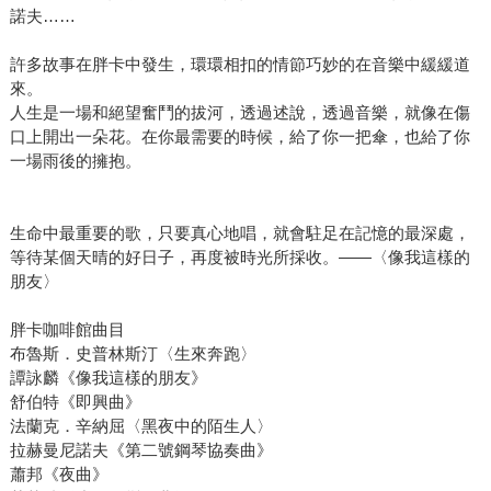
諾夫……
許多故事在胖卡中發生，環環相扣的情節巧妙的在音樂中緩緩道
來。
人生是一場和絕望奮鬥的拔河，透過述說，透過音樂，就像在傷
口上開出一朵花。在你最需要的時候，給了你一把傘，也給了你
一場雨後的擁抱。
生命中最重要的歌，只要真心地唱，就會駐足在記憶的最深處，
等待某個天晴的好日子，再度被時光所採收。——〈像我這樣的
朋友〉
胖卡咖啡館曲目
布魯斯．史普林斯汀〈生來奔跑〉
譚詠麟《像我這樣的朋友》
舒伯特《即興曲》
法蘭克．辛納屈〈黑夜中的陌生人〉
拉赫曼尼諾夫《第二號鋼琴協奏曲》
蕭邦《夜曲》