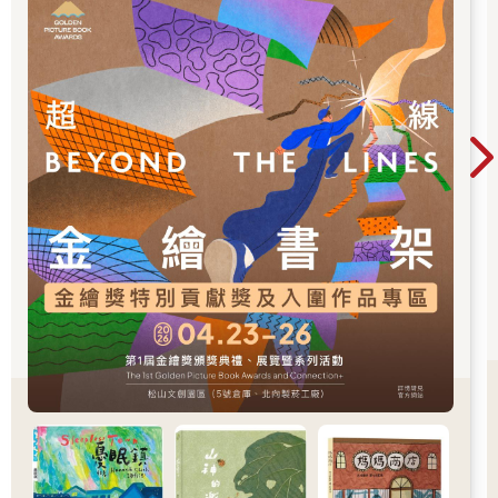
大獎」。
替胖卡購置一套音響設備。原本打定主意要放黑膠的，但因為胖
卡跑來跑去容易震動，影響唱針讀取，最後選定用卡帶來播。雖
然有些美中不足，但作為一間行動咖啡館的播放器材也夠用了。
這樣的行動咖啡館，和別人家的有什麼不一樣？豆子任選，價格
只有兩種。付費和不付費。只要你覺得他手沖的咖啡夠好喝，一
杯就是一百元。
不付費的咖啡，則是這項計畫的主要核心：「以物易物」。如果
你覺得咖啡好喝，用任何東西來交換都是可以的。
一開始在花蓮的海灘上開張，他的行動咖啡館引來不少關注。在
海風的徐徐吹送下，他把「工人皇帝」布魯斯·史普林斯汀
（Bruce Springsteen） 的〈生來奔跑〉（Born to Run）開到最大
聲。歌詞這麼唱著，「我們生來就是要奔跑的，那怕這條公路充
滿寂寞的破碎英雄」，這不正是胖卡always on the road（總是在
路上）的精神嗎？
史普林斯汀的熱烈美國搖滾樂，總是吸引許多在海風中奔跑而來
的人。阿昌告訴我，幾乎所有人都以百元的價格換取他的手沖咖
啡，對於木板上寫的「不付費方式洽店長」，很少人敢開口問他
那是什麼意思。
阿昌笑著說，可能是這年頭詐騙集團太多，天下沒有白吃的午
餐，也就不可能有白喝的咖啡。何況懂得精品咖啡的人越來越