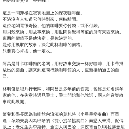
用好故事交換一杯好咖啡
這是一間穿梭在寂寞地圖上的深夜咖啡館。
不過沒有人知道它何時到來，何時離開。
這位老闆還很奇怪。他的咖啡要你付錢，或不付錢。
用貝殼來換，用故事來換，用世間你覺得等值的所有東西來換。
東西的價值不是他決定，是你決定的。
是你用換取的故事，決定此杯咖啡的價格。
只要真心肯換，他一定收。
阿昌是胖卡咖啡館的老闆，用好故事交換一杯好咖啡、用卡帶播
放出的樂曲，讓來到這間行動咖啡館的人，重新接納過去的自
己。
林明俊是唱片行老闆，和阿昌是多年前的舊識，曾經是知名鋼琴
家的他，在失意時遇見爵士，爵士開始和他說話，兩人的音樂故
事就此展開。
姬兒和學長因為咖啡館內流瀉的莫札特《小星星變奏曲》而重
逢；卒婚夫妻因為巴哈的《雙小提琴協奏曲》而戀人未滿、配偶
以上；老先生與李斯特、金面人與巴哈，深夜電台DJ與拉赫曼尼