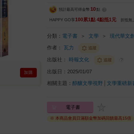
10
預計最高可得金幣
點
?
100累1點 4點抵1元
HAPPY GO享
折抵無
分類：
電子書
＞
文學
＞
現代華文
作者：
瓦力
追蹤
出版社：
時報文化
追蹤
?
出版日：
2025/01/07
加購
相關主題：
醇釀文學視野
文學重磅新
電子書
※ 本商品會員日滿額金幣加碼回饋最高15倍