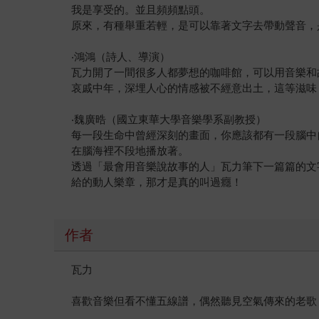
我是享受的。並且頻頻點頭。
原來，有種舉重若輕，是可以靠著文字去帶動聲音，
‧鴻鴻（詩人、導演）
瓦力開了一間很多人都夢想的咖啡館，可以用音樂和
哀戚中年，深埋人心的情感被不經意出土，這等滋味
‧魏廣晧（國立東華大學音樂學系副教授）
每一段生命中曾經深刻的畫面，你應該都有一段腦中
在腦海裡不段地播放著。
透過「最會用音樂說故事的人」瓦力筆下一篇篇的文
給的動人樂章，那才是真的叫過癮！
作者
瓦力
喜歡音樂但看不懂五線譜，偶然聽見空氣傳來的老歌