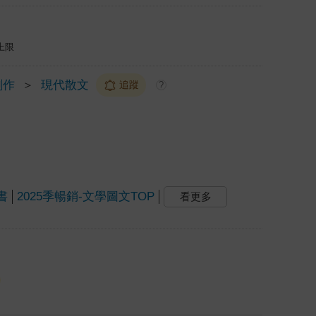
上限
創作
＞
現代散文
追蹤
?
書
2025季暢銷-文學圖文TOP
看更多