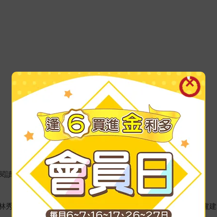
讀一邊掃進QRcode聆聽音樂。
林秀赫（小說家）、許常德（知名音樂人）、潘柏霖（人類）、盧建