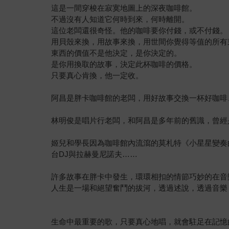
這是一間穿梭在寂寞地圖上的深夜咖啡館。
不過沒有人知道它何時到來，何時離開。
這位老闆還很奇怪。他的咖啡要你付錢，或不付錢。
用貝殼來換，用故事來換，用世間你覺得等值的所有
東西的價值不是他決定，是你決定的。
是你用換取的故事，決定此杯咖啡的價格。
只要真心肯換，他一定收。
阿昌是胖卡咖啡館的老闆，用好故事交換一杯好咖啡
林明俊是唱片行老闆，和阿昌是多年前的舊識，曾經
姬兒和學長因為咖啡館內流瀉的莫札特《小星星變奏
台DJ與拉赫曼尼諾夫……
許多故事在胖卡中發生，環環相扣的情節巧妙的在音
人生是一場和絕望奮鬥的拔河，透過述說，透過音樂
生命中最重要的歌，只要真心地唱，就會駐足在記憶