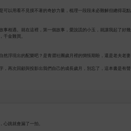
是可以用看不見摸不著的奇妙力量，梳理一段段未必難解但總得花點
故事相遇。就在這裡，第一個故事，愛說謊的小玉，就讓我起了好幾
，千金難買。
自然浮現出的配樂吧？是青澀社團歲月裡的惆悵期盼，還是老夫老妻
字，再次回顧與投影出我們自己的成長歲月，別忘了，這本書是有聲
，心跳就會漏了一拍。