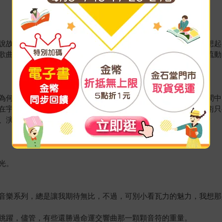
說故事。銜著音樂的故事來交換咖啡，……讀著每篇故事，不禁想起
歌曲，心裡跟著喃喃、唧唧、瑟瑟低語，讀者在字裡行間與音符流動
為何音樂有這樣的魔力，明明不可見、不可觸摸，只是存在於時間中
在宇宙最高維度的藝術，對其他藝術來說都是降維打擊，任何藝術只
、演奏，但一部好的電影，恐怕不能脫離好的配樂。
光。
音樂系列，總是讓我期待無比，不過，可別小看瓦力的魅力，我想那
跳躍，儘管，有些還勝過命運交響曲那一顆顆音符的重量。