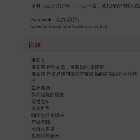
著有《瓦力唱片行》、《那一夜，莫札特的門有人在
Facebook：瓦力唱片行
www.facebook.com/walesmusicstore
目錄
推薦文
推薦序 輕盈如歌，重深如歌 盧建彰
推薦序 音樂是我們所在宇宙最高維度的藝術 林秀赫
序
生來奔跑
像我這樣的朋友
巡禮之年
這個世界
咖啡無伴奏組曲
府城意麵
小詩人書店
魯蛇也有春天