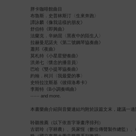
胖卡咖啡館曲目
布魯斯．史普林斯汀〈生來奔跑〉
譚詠麟《像我這樣的朋友》
舒伯特《即興曲》
法蘭克．辛納屈〈黑夜中的陌生人〉
拉赫曼尼諾夫《第二號鋼琴協奏曲》
蕭邦《夜曲》
莫札特《小星星變奏曲》
洪弟七〈懷念的播音員〉
巴哈《雙小提琴協奏曲》
約翰．柯川〈我最愛的事〉
史特拉汶斯基《彼得洛希卡》
李斯特《B小調奏鳴曲》
⋯⋯ and more.
本書樂曲介紹與音樂連結均附於該篇文末，建議一邊閱
聆聽推薦（以下依首字筆畫序排列）
古碧玲（字耕農）、吳家恆（數位傳聲製作總監）、
晧（國立東華大學音樂學系副教授）