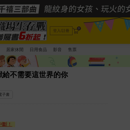
0
登入/註冊
電
居家休閒
日用食品
影音
售票
獻給不需要這世界的你
 電子書
中斷！