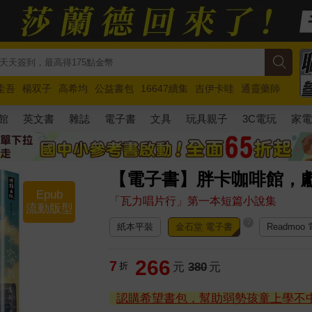
圭吾
楊双子
高希均
公益書包
16647續集
吉伊卡哇
通靈藥師
路邊攤新作
馬斯克
玩具總動員5
超慢跑
館
英文書
雜誌
電子書
文具
玩具親子
3C電玩
家
【電子書】胖卡咖啡館，
Epub
「瓦力唱片行」第一本短篇小說集
流動版型
?
紙本平裝
金石堂 電子書
Readmoo
266
7
折
元
380
元
認購希望書包，幫助弱勢孩童上學不