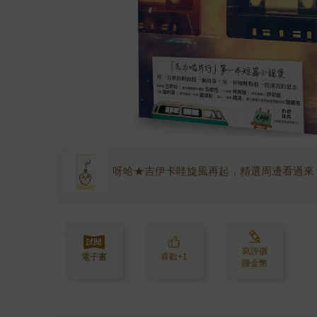
呀哈★吉伊卡哇旋風再起，精選周邊看過來
寫評價
電子書
喜歡+1
賺金幣