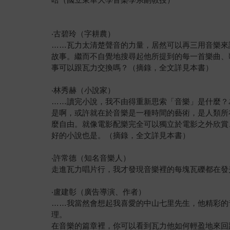
‧古碧玲（字耕農）
……瓦力太清楚聲音的力量，居然可以再三用音樂來
故事。繼而不自覺地搜尋起他所提到的每一首樂曲、
事可以跟瓦力交換嗎？（摘錄，全文詳見本書）
‧林秀赫（小說家）
……讀完小說，我不由得重新思索「音樂」是什麼？
是啊，或許就在於音樂是一種時間的藝術，是人類所
麼自由。就像電影配樂完全可以獨立於電影之外欣賞
好的小說也是。（摘錄，全文詳見本書）
‧許常德（知名音樂人）
走進瓦力唱片行，我才發現音樂裡的每塊瓦礫都在發
‧盧建彰（廣告導演、作者）
……我當然會想起我喜愛的中山七里先生，他精彩的
理。
在音樂的篇章裡，你可以看到瓦力他如何輕盈地來回