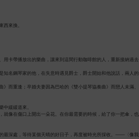
東西來換。
、用卡帶播放出的樂曲，讓來到這間行動咖啡館的人，重新接納過去
是知名鋼琴家的他，在失意時遇見爵士，爵士開始和他說話，兩人的
曲》而重逢；卒婚夫妻因為巴哈的《雙小提琴協奏曲》而戀人未滿、
樂中緩緩道來。
，就像在傷口上開出一朵花。在你最需要的時候，給了你一把傘，也
的最深處，等待某個天晴的好日子，再度被時光所採收。——〈像我