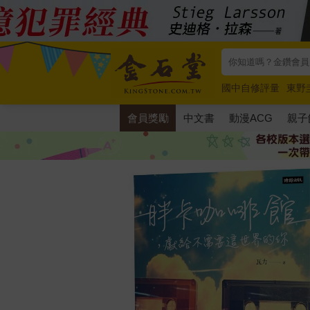
國中自修評量
東野
唯紅花綻放
奧德賽
會員獎勵
中文書
動漫ACG
親子