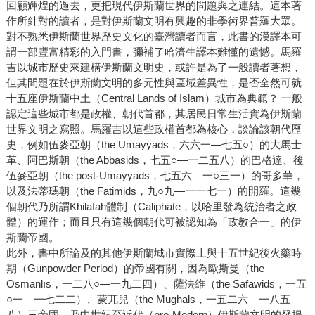
回顧輝煌的過去，更把現代伊斯蘭世界的問題與之連結。這本著
作所針對的讀者，是對伊斯蘭文明有興趣的非學術界普羅大眾。
對不熟悉伊斯蘭世界歷史文化的臺灣讀者而言，此書的漢譯本可
謂一部豐富精彩的入門書，彌補了哈濟生譯本難懂的遺憾。馬羅
吉以城市歷史來建構伊斯蘭文明史，或許是為了一般讀者著想，
但其問題在於伊斯蘭文明的多元性與區域差異性，是否全然可就
十五座伊斯蘭中土（Central Lands of Islam）城市為典範？ 一般
認定這些城市都是政權、朝代首都，其居民日常生活實為伊斯蘭
世界文明之寫照。馬羅吉以這些政權首都為核心，談論該朝代歷
史，例如伍麥亞朝（the Umayyads，六六一—七五○）的大馬士
革、阿巴斯朝（the Abbasids，七五○—一二五八）的巴格達、後
伍麥亞朝（the post-Umayyads，七五六—一○三一）的哥多華，
以及法蒂瑪朝（the Fatimids，九○九—一一七一）的開羅。這幾
個朝代乃所謂Khilafah體制（Caliphate，以哈里發為統治者之政
體）的運作；而且只有這幾個朝代可被認知為「政教合一」的伊
斯蘭帝國。
此外，書中所論及的其他伊斯蘭城市實際上與十五世紀後火藥時
期（Gunpowder Period）的帝國有關，因為歐斯曼（the
Osmanlıs，一二八○—一九二四）、薩法維（the Safawids，一五
○一—一七二二）、蒙兀兒（the Mughals，一五二六—一八五
八）三帝國，乃中世紀至近代（pre-Modern）伊斯蘭文明的發揚