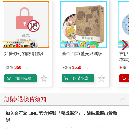
寬容和不寬容、持續存在的內鬥災難的談論裡，我們也能聽到克
利俄的聲音。「內鬥」這個詞彙的阿拉伯文是fitna，它在阿拉伯
文裡還有分歧、失序和混亂的意涵，而近年來的穆斯林世界，就
是在這樣的狀態中劇烈地抽搐─正如我的突尼西亞朋友對身為一
個阿拉伯人的抱怨那樣。
將這十五座城市連結在一起，講述出一個不同於今日刻板印象的
故事，一本引人入勝的關於伊斯蘭力量、學術及靈性的歷史，這
十五座城市見證了伊斯蘭境域曾在好幾個世紀間無止境大膽地創
如夢似幻的愛情體驗
驀然回首(藍光典藏版)
吉伊
造世界最偉大文明的勇氣與力量。或許最重要的是，這些城市讓
本屋
人想起過往寬容、多元性（plurality）和世界主義
350
1550
特價
元
特價
元
9
折
（cosmopolitanism）的精神，是伊斯蘭世界命運歷程中不可或
缺，也是很多人希望能夠取回的。
預購限定
預購限定
內文選摘（節錄）
訂購/退換貨須知
第五章 耶路撒冷──紛爭之城（西元十一世紀）
耶路撒冷舊城在一個被太陽照得發白的早晨醒來，幾隻烏鴉盤旋
加入金石堂 LINE 官方帳號『完成綁定』，隨時掌握出貨動
在天空，對著下面的人群發出沙啞叫聲。穿過巨大的大馬士革
門，攤販的手推車在鵝卵石上叮噹作響。在罕載特市集（Suq
態：
Khan al Zeit）中，店主打開百葉窗，掛上出售的衣服、手提袋、