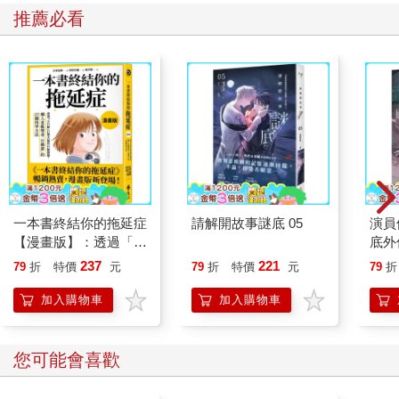
東到北美、歐洲到非洲，廣布其間，而阿拉伯人長久以來卻扮演
推薦必看
不相稱的角色。阿拉伯文永遠是《古蘭經》的語言，也是穆罕默
德在麥加近郊山洞裡接受第一次神啟的語言，因此是伊斯蘭「最
純真」的語言。麥加和麥地那都位於阿拉伯半島的核心區，在伊
斯蘭歷史上具有關鍵重要性，更強化其穆斯林世界核心所受的關
注。
在此，要談一下寫作方法。對歷史學家來說，雖然檔案、歷史、
傳記、遊記、書信、地圖、圖像、照片及其他文獻是不可或缺
的，但也必須參考現存人物的說法。就像在威廉．莎士比亞
（William Shakespeare）劇作《考利歐雷諾斯》（Criolanus）中
羅馬保民官希西尼烏斯（Sicinius）問市民的問題：「除了人以
外，城市是什麼呢？」市民回答說：「的確，城市就是人民。」
一本書終結你的拖延症
請解開故事謎底 05
演員
【漫畫版】：透過「小
底外
對於重要、持續的主題，來自這十五座城市裡男女的聲音提供新
行動」打開大腦的行動
鮮的視野，反映出這整個區域的現況。
237
221
79
折
特價
元
79
折
特價
元
79
折
開關，懶人也能變身
如果我們夠仔細地聽，這是在我們當代世界及其歷史構成基礎之
「行動派」的37個科
加入購物車
加入購物車
間持續的對話。變化無常的歷史女神克利俄（Clio）比想像中更能
學方法
被規律地辨別。例如，在想要恢復一個世紀前滅亡的世界帝國夢
想裡，當土耳其總統告訴人民，說土耳其是「唯一一個能夠帶領
您可能會喜歡
穆斯林世界的國家」時，我們便聽到了克利俄的聲音。2在當下對
伊斯蘭歷史、自由和民主、人權和壓迫、恐怖主義、基督宗教徒
西方和穆斯林東方的既定衝突、外國干預和陰謀論、宗派分歧、