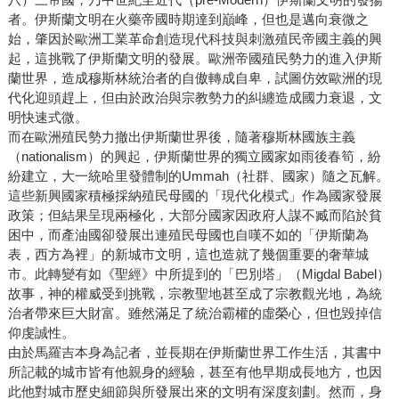
者。伊斯蘭文明在火藥帝國時期達到巔峰，但也是邁向衰微之
始，肇因於歐洲工業革命創造現代科技與刺激殖民帝國主義的興
起，這挑戰了伊斯蘭文明的發展。歐洲帝國殖民勢力的進入伊斯
蘭世界，造成穆斯林統治者的自傲轉成自卑，試圖仿效歐洲的現
代化迎頭趕上，但由於政治與宗教勢力的糾纏造成國力衰退，文
明快速式微。
而在歐洲殖民勢力撤出伊斯蘭世界後，隨著穆斯林國族主義
（nationalism）的興起，伊斯蘭世界的獨立國家如雨後春筍，紛
紛建立，大一統哈里發體制的Ummah（社群、國家）隨之瓦解。
這些新興國家積極採納殖民母國的「現代化模式」作為國家發展
政策；但結果呈現兩極化，大部分國家因政府人謀不臧而陷於貧
困中，而產油國卻發展出連殖民母國也自嘆不如的「伊斯蘭為
表，西方為裡」的新城市文明，這也造就了幾個重要的奢華城
市。此轉變有如《聖經》中所提到的「巴別塔」（Migdal Babel）
故事，神的權威受到挑戰，宗教聖地甚至成了宗教觀光地，為統
治者帶來巨大財富。雖然滿足了統治霸權的虛榮心，但也毀掉信
仰虔誠性。
由於馬羅吉本身為記者，並長期在伊斯蘭世界工作生活，其書中
所記載的城市皆有他親身的經驗，甚至有他早期成長地方，也因
此他對城市歷史細節與所發展出來的文明有深度刻劃。然而，身