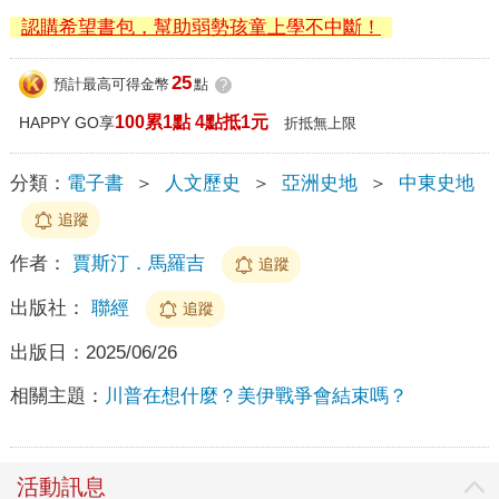
認購希望書包，幫助弱勢孩童上學不中斷！
25
預計最高可得金幣
點
?
100累1點 4點抵1元
HAPPY GO享
折抵無上限
分類：
電子書
＞
人文歷史
＞
亞洲史地
＞
中東史地
追蹤
作者：
賈斯汀．馬羅吉
追蹤
出版社：
聯經
追蹤
出版日：
2025/06/26
相關主題：
川普在想什麼？美伊戰爭會結束嗎？
活動訊息