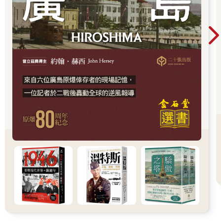
要強調一點，這十五座城市是我個人的選擇。即使像麥加、大馬
士革、巴格達、開羅和伊斯坦堡這樣的城市，可能會出現在任何
一本關於伊斯蘭世界的歷史書籍裡，但是若要找出另外十五座城
市來涵蓋伊斯蘭世界的十五個世紀歷史，同樣也是有可能的。雅
加達、拉合爾（Lahore）和德里就不在我的名單內，雖然這三個
城市代表著世界上三個最多穆斯林人口的國家；也沒有放入巴勒
赫（Balkh）、布哈拉（Bukhara）、希瓦（Khiva）、塔不里茲
（Tabriz）、戌拉茲（Shiraz，又譯「舍拉子」）、摩蘇勒
（Mosul，又譯「摩蘇爾」）、梅爾夫（Merv）、阿勒坡
（Allepo）或嘎茲尼（Ghazni，又譯「加茲尼」），這些城市都
曾在伊斯蘭世界的蒼穹中閃亮；同時略過突尼西亞古聖城蓋拉萬
（Qairouan，又譯「凱魯萬」）。一個世紀只寫一座城市，勢必
要有所取捨。放眼今日，馬賽（Marseille）或布拉福德
（Bradford）可能比朵哈更能展現二十一世紀的視野。在過去數
十年裡，我以記者、歷史學家的身分在中東、北非和中亞活動的
個人經歷，始於青少年時在伊斯坦堡、開羅及特里波利的生活。
而中東、北非和中亞這三個地區，正包含伊斯蘭世界的搖籃，而
且至今仍是伊斯蘭世界的中心。
伊斯蘭境域多元且寬廣。伊斯蘭是世界上發展最快的宗教，從遠