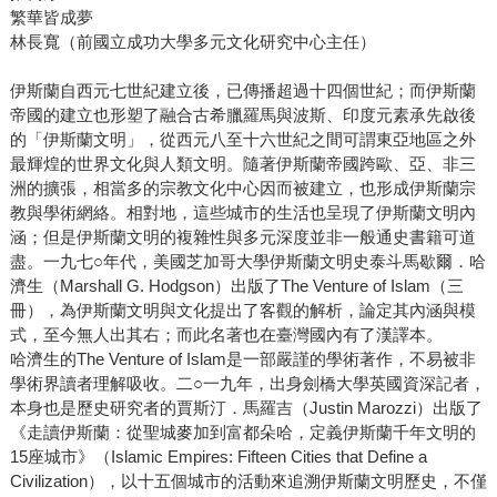
繁華皆成夢
林長寬（前國立成功大學多元文化研究中心主任）
伊斯蘭自西元七世紀建立後，已傳播超過十四個世紀；而伊斯蘭
帝國的建立也形塑了融合古希臘羅馬與波斯、印度元素承先啟後
的「伊斯蘭文明」，從西元八至十六世紀之間可謂東亞地區之外
最輝煌的世界文化與人類文明。隨著伊斯蘭帝國跨歐、亞、非三
洲的擴張，相當多的宗教文化中心因而被建立，也形成伊斯蘭宗
教與學術網絡。相對地，這些城市的生活也呈現了伊斯蘭文明內
涵；但是伊斯蘭文明的複雜性與多元深度並非一般通史書籍可道
盡。一九七○年代，美國芝加哥大學伊斯蘭文明史泰斗馬歇爾．哈
濟生（Marshall G. Hodgson）出版了The Venture of Islam（三
冊），為伊斯蘭文明與文化提出了客觀的解析，論定其內涵與模
式，至今無人出其右；而此名著也在臺灣國內有了漢譯本。
哈濟生的The Venture of Islam是一部嚴謹的學術著作，不易被非
學術界讀者理解吸收。二○一九年，出身劍橋大學英國資深記者，
本身也是歷史研究者的賈斯汀．馬羅吉（Justin Marozzi）出版了
《走讀伊斯蘭：從聖城麥加到富都朵哈，定義伊斯蘭千年文明的
15座城市》（Islamic Empires: Fifteen Cities that Define a
Civilization），以十五個城市的活動來追溯伊斯蘭文明歷史，不僅