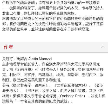
伊斯法罕的薩法維朝；還有歷史上最具領袖魅力的一些領導者
——從開羅的薩拉丁、撒馬爾干德威猛的帖木兒、卡布勒的詩人
君主巴布爾，到杜拜難以壓制的瑪克圖姆家族。
本書描寫了這些偉大的王朝和它們在伊斯蘭歷史中高峰時刻的首
都，將伊斯蘭歷史上的決定性時刻精彩地串連起來，記錄了這個
文明的盛世繁華，並關注伊斯蘭世界在今日的持續變化。
作者
賈斯汀．馬羅吉 Justin Marozzi
皇家地理學會前託管人、白金漢大學新聞與大眾史學高級研究
員，前《金融時報》和《經濟學人》駐外記者，曾長期派駐伊拉
克、利比亞、阿富汗、巴基斯坦、埃及、摩洛哥、突尼西亞、敘
利亞、黎巴嫩及索馬利亞工作和生活。
著有《從北非海岸一路向南》、《世界征服者帖木兒》、《發明
歷史的人》、《巴格達：和平之城，血腥之城》等書。其中《巴
格達》榮獲皇家文學學會翁達傑獎（Ondaatje Prize），並被主審
讚譽為「一本名副其實的值得紀念的成就」。