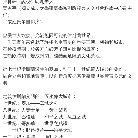
張育軒（說說伊朗創辦人）
黃恩宇（國立成功大學建築學系副教授兼人文社會科學中心副主
任）
（依姓氏筆畫排序）
曾受世人欽羨、充滿無限可能的伊斯蘭世界，
一千五百年來造就了許多名垂青史的重要王朝、領袖和城市。
在極盛時期，於各方面締造了無可比擬的成就；
在頹敗時期，變成封閉、殘酷而危險的文化荒地。
從七世紀伊斯蘭誕生的麥加，到二十一世紀驚人崛起的朵哈，
結合史料和實地報導，以創新角度探索伊斯蘭世界豐富多元的文
明。
定義伊斯蘭文明的十五座偉大城市：
七世紀：麥加——眾城之母
八世紀：大馬士革——芳香樂園
九世紀：巴格達——和平之城、流血之城
十世紀：哥多華——世界之點綴
十一世紀：耶路撒冷——紛爭之城
十二世紀：開羅——勝利之城