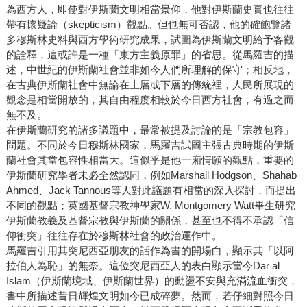
為西方人，即使對伊斯蘭文明相當景仰，他對伊斯蘭史實也往往
帶有懷疑論（skepticism）觀點。但也無可否認，他的確飽覽諸
多穆斯林史料與西方學術研究成果，試圖為伊斯蘭文明給予客觀
的詮釋，這或許是一種「東方主義原罪」的省思。從馬羅吉的描
述，中世紀的伊斯蘭社會並非如今人們所理解的保守；相反地，
在古典伊斯蘭社會中無論在上層或下層的傳統裡，人民所展現的
觀念是相當開放的，其自由程度相較於今日西方社會，有過之而
無不及。
在伊斯蘭研究的諸多議題中，最常被提及討論的是「宗教包容」
問題。不同於今日穆斯林國家，馬羅吉試圖主張古典時期的伊斯
蘭社會其當包容性相當大。這似乎是他一廂情願的觀點，重要的
伊斯蘭研究學者未必全然認同，例如Marshall Hodgson、Shahab
Ahmed、Jack Tannous等人對此議題有相當的深入探討，而提出
不同的觀點；英國基督宗教神學家W. Montgomery Watt畢生研究
伊斯蘭教義及基督宗教與伊斯蘭的關係，甚至也不得不承認「信
仰衝突」往往存在於穆斯林社會的政治運作中。
馬羅吉引用其突尼西亞朋友的話作為書的開場白，顯示其「以阿
拉伯人為恥」的無奈。這位突尼西亞人的表白顯示當今Dar al
Islam（伊斯蘭境域、伊斯蘭世界）的動盪不安與充滿流血衝突，
書中所描述昔日輝煌文明如今已成碎夢。然而，若仔細對照今日