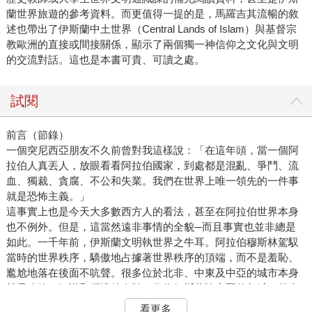
蘭世界旅遊的參考資料。而更值得一提的是，馬羅吉其流暢的敘
述也帶出了伊斯蘭中土世界（Central Lands of Islam）與基督宗
教歐洲的直接或間接關係，顯示了兩個獨一神信仰之文化與文明
的交流對話。這也是本書可貴、可讀之處。
試閱
前言（節錄）
一個突尼西亞朋友不久前曾對我這樣說：「在這年頭，當一個阿
拉伯人真丟人，放眼看看阿拉伯國家，到處都是混亂、爭鬥、流
血、獨裁、貪腐、不公和失業。我們在世界上唯一領先的一件事
就是恐怖主義。」
這事實上也是今天大多數西方人的看法，甚至在阿拉伯世界本身
也不例外。但是，這當然遠非事情的全貌─而且事實也並非總是
如此。一千年前，伊斯蘭文明執世界之牛耳。阿拉伯穆斯林駕馭
當時的世界秩序，驕傲地占據著世界秩序的頂端，而不是羞恥、
尷尬地落在後面不吭聲。很多位於北非、中東及中亞的城市本身
就是建築、智識和經濟的奇蹟。作為伊斯蘭諸帝國的都城，從大
馬士革、巴格達和哥多華（Cordoba），到開羅、法斯（Fez，阿
看更多