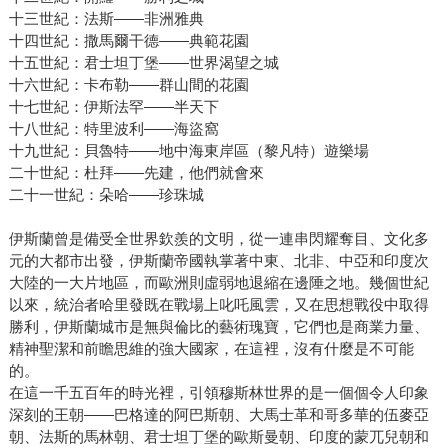
十三世紀：法斯——非洲雅典
十四世紀：撒馬爾干德——典範花園
十五世紀：君士坦丁堡——世界渴望之城
十六世紀：卡布勒——群山間的花園
十七世紀：伊斯法罕——半天下
十八世紀：特里波利——海盜窩
十九世紀：貝魯特——地中海東岸區（黎凡特）遊樂場
二十世紀：杜拜——先建，他們就會來
二十一世紀：朵哈——珍珠城
伊斯蘭曾是備受全世界欽羨的文明，從一連串閃耀奪目、文化多
元的大都市出發，伊斯蘭帝國執掌著中東、北非、中亞和印度次
大陸的一大片地區，而歐洲則虛弱地退縮在邊陲之地。幾個世紀
以來，統治者哈里發既在戰場上叱吒風雲，又在思想戰役中取得
勝利，伊斯蘭城市是無與倫比的藝術瑰寶，它們也是商業力量、
精神聖潔和前瞻思維的強大國家，在這裡，沒有什麼是不可能
的。
在這一千五百年的時光裡，引領穆斯林世界的是一個個令人印象
深刻的王朝——巴格達的阿巴斯朝、大馬士革和哥多華的伍麥亞
朝、法斯的馬林朝、君士坦丁堡的歐斯曼朝、印度的蒙兀兒朝和