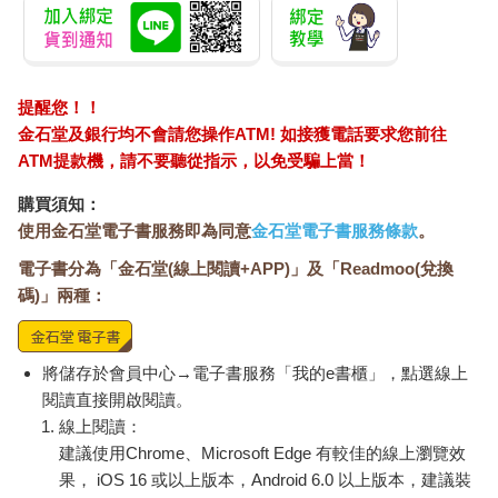
布料和地毯，準備與那些左顧右盼、慧眼獨具的女主顧們討價還
價。頭上戴著黑邊軟呢帽、紅色格紋頭巾（keffiyeh）、彩色小
帽、頭巾的人，和沒有戴帽子、留著大鬍子的人，以及戴著棒球
帽的人，各式各樣的人在街上閒逛，然後湧入猶太區、穆斯林
提醒您！！
區、基督宗教徒區或亞美尼亞區。一位白鬍鬚的男子攤開手上的
金石堂及銀行均不會請您操作ATM! 如接獲電話要求您前往
報紙，伴著一杯熱騰騰的茶，來了解這個喧囂、驚駭的世界。這
ATM提款機，請不要聽從指示，以免受騙上當！
座城市蜿蜒曲折的街道將行人吞沒，然後又將行人毫髮無傷地展
露在明媚的陽光下。一名年輕男子從一條黑暗的通道匆匆走出
購買須知：
來，頭上頂著一個大托盤，上面擺放剛出爐的麵包。斑鳩站在屋
使用金石堂電子書服務即為同意
金石堂電子書服務條款
。
頂上，謹慎地監視著下方的一切。在歐斯曼蘇丹蘇萊曼於十六世
紀建造的沙色城牆外，車流堵在那裡，人們的脾氣和汽車喇叭聲
電子書分為「金石堂(線上閱讀+APP)」及「Readmoo(兌換
一起升高。
碼)」兩種：
今日，如同在世界宗教首都中心的每一天，上演著敬拜的場面。
在巨大西牆（Western Wall）下，猶太教徒在蔚藍天空下來回擺
動身體祈禱，其他人一動也不動地靠在牆上，手掌、鼻子和額頭
將儲存於會員中心→電子書服務「我的e書櫃」，點選線上
都緊緊貼在牆上，虔誠得令人難忘。古老的石頭給人安慰。在耶
閱讀直接開啟閱讀。
穌受苦難之路（Via Dolorosa）上，一些很早就來的朝聖者在十字
線上閱讀：
架站前擺姿勢拍照；然後全然沉浸在環境和情緒中，跪下禮拜。
建議使用Chrome、Microsoft Edge 有較佳的線上瀏覽效
在數百公尺外的復活教堂裡，一幕活生生的教派分裂意識場景呈
現著，一個科普特修士靠在一根孤零零的蠟燭旁邊守夜，周圍都
果， iOS 16 或以上版本，Android 6.0 以上版本，建議裝