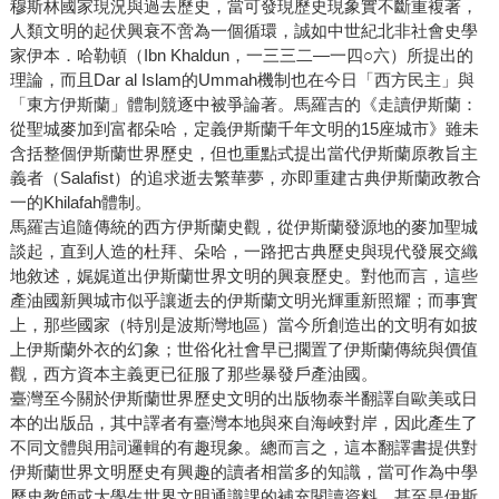
穆斯林國家現況與過去歷史，當可發現歷史現象實不斷重複著，
人類文明的起伏興衰不啻為一個循環，誠如中世紀北非社會史學
家伊本．哈勒頓（Ibn Khaldun，一三三二—一四○六）所提出的
理論，而且Dar al Islam的Ummah機制也在今日「西方民主」與
「東方伊斯蘭」體制競逐中被爭論著。馬羅吉的《走讀伊斯蘭：
從聖城麥加到富都朵哈，定義伊斯蘭千年文明的15座城市》雖未
含括整個伊斯蘭世界歷史，但也重點式提出當代伊斯蘭原教旨主
義者（Salafist）的追求逝去繁華夢，亦即重建古典伊斯蘭政教合
一的Khilafah體制。
馬羅吉追隨傳統的西方伊斯蘭史觀，從伊斯蘭發源地的麥加聖城
談起，直到人造的杜拜、朵哈，一路把古典歷史與現代發展交織
地敘述，娓娓道出伊斯蘭世界文明的興衰歷史。對他而言，這些
產油國新興城市似乎讓逝去的伊斯蘭文明光輝重新照耀；而事實
上，那些國家（特別是波斯灣地區）當今所創造出的文明有如披
上伊斯蘭外衣的幻象；世俗化社會早已擱置了伊斯蘭傳統與價值
觀，西方資本主義更已征服了那些暴發戶產油國。
臺灣至今關於伊斯蘭世界歷史文明的出版物泰半翻譯自歐美或日
本的出版品，其中譯者有臺灣本地與來自海峽對岸，因此產生了
不同文體與用詞邏輯的有趣現象。總而言之，這本翻譯書提供對
伊斯蘭世界文明歷史有興趣的讀者相當多的知識，當可作為中學
歷史教師或大學生世界文明通識課的補充閱讀資料，甚至是伊斯