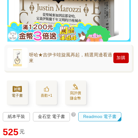
呀哈★吉伊卡哇旋風再起，精選周邊看過
加購
來
寫評價
電子書
喜歡+1
賺金幣
?
紙本平裝
金石堂 電子書
Readmoo 電子書
525
元