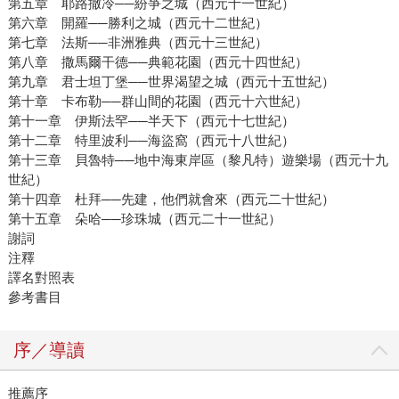
第五章 耶路撒冷──紛爭之城（西元十一世紀）
第六章 開羅──勝利之城（西元十二世紀）
第七章 法斯──非洲雅典（西元十三世紀）
第八章 撒馬爾干德──典範花園（西元十四世紀）
第九章 君士坦丁堡──世界渴望之城（西元十五世紀）
第十章 卡布勒──群山間的花園（西元十六世紀）
第十一章 伊斯法罕──半天下（西元十七世紀）
第十二章 特里波利──海盜窩（西元十八世紀）
第十三章 貝魯特──地中海東岸區（黎凡特）遊樂場（西元十九
世紀）
第十四章 杜拜──先建，他們就會來（西元二十世紀）
第十五章 朵哈──珍珠城（西元二十一世紀）
謝詞
注釋
譯名對照表
參考書目
序／導讀
推薦序