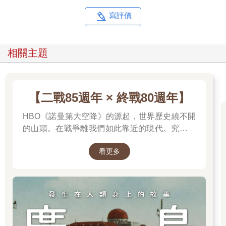
孕育生命的底格里斯河和幼發拉底河之間灌溉肥沃區。正就在
此，從西元前六○○○年蘇美人時代，經過巴比倫、亞述、阿契美
寫評價
尼德（Achaemenid）、塞琉西（Seleucid）、安息
（Parthian〔帕提亞〕）、羅馬及薩珊（Sassanid）時代，一個接
著一個的帝國、文明和城市，例如阿卡德（Akkad）、亞述
相關主題
（Assur）、巴比倫、烏爾（Ur）、烏魯克（Uruk）、尼尼微
（Nineveh）、尼普爾（Nippur）及尼姆魯德（Nimrud）在此相繼
繁榮。這些古城市在美索不達米亞平原上以泥磚建造的雄偉建築
屹立，控制著周圍的世界，並為後代子孫刻畫了她們的名字。當
【二戰85週年 × 終戰80週年】
伊斯蘭在西元七世紀建立時，這些城市大多數已剩下斷壁殘垣。
如果說美索不達米亞為世界帶來最早的城市，那麼在這個地域中
HBO《諾曼第大空降》的源起，世界歷史繞不開
隨後崛起的各個伊斯蘭帝國，則是遺贈給後人一些有史以來最絢
的山頭。在戰爭離我們如此靠近的現代。究竟是
麗和光輝的都城。本書講述了十五座這樣的城市，自先知穆罕默
什麼力量驅動全球上億名男女，投入這場空前絕
德的時代直到今天的十五個世紀裡，關注每個世紀中的一座城
看更多
後、影響至今的軍事衝突？我們站在世界和平的
市，她們都曾以各自的方式為伊斯蘭境域（Dar al Islam，或伊斯
中心，就更應了解二戰帶來和平的那群人與那個
蘭世界）的歷史帶來決定性貢獻。
理由。
《走讀伊斯蘭》這本書透過這些偉大的城市，追溯了穆斯林世界
的歷史和其中一些重要時刻，按照西元前五世紀時的「歷史之
父」希羅多德（Herodotus）的說法，本書關注那些「偉大驚人活
動」，嘗試以斷斷續續的歷史故事，從西元七世紀時開始，敘述
到二十一世紀結束。