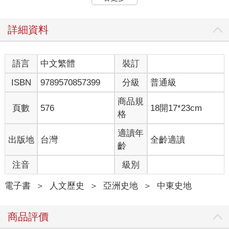
拉伯文Fas，又譯「非茲」）和撒馬爾干德（Samarkand，又譯
「撒馬爾罕」），這些城市享譽四海、威震八方，象徵著一種軍
事強大、藝術輝煌、商業勢力和精神聖潔的振奮結合。這些城市
詳細資料
也是科學、醫學、數學、天文、地圖繪製、書法、歷史、地理、
法律、音樂、神學、法學及哲學上，前瞻和深入思考的動力所
在，每座大城市都是一個轟鳴作響的創新和發現引擎。實力、人
語言
中文繁體
裝訂
口、思想落後的基督宗教歐洲，以嫉妒的眼光盯著南方和東方，
ISBN
9789570857399
分級
普通級
恐懼又不懷善意。巴格達在西元九世紀時擁有約八十萬人口，而
一一○○年時的倫敦和巴黎只不過是兩萬人口的小城市。在當時，
商品規
諸多伊斯蘭城市是優越文明的實際化身。
頁數
576
18開17*23cm
格
英文中的「civilization」（文明）一詞是源自拉丁文的civis，意為
市民，此詞又和civitas（城市）有關。從這些詞源，我們就能邁
適讀年
出版地
台灣
全齡適讀
出一小步，指出城市帶來文明，讓男男女女脫離粗糙野蠻的生
齡
活，因此沒有城市就沒有文明。文明存在於城市中，而不是在沙
漠、曠野、草原、山脈和叢林裡，自然風景雖然美麗並令人心潮
注音
級別
澎湃，但是人類看到了城市最偉大的潛力：擅長藝術和科學，探
索人類的狀態，並留下難忘的文學遺產。
電子書
＞
人文歷史
＞
亞洲史地
＞
中東史地
然而在談到文明的地理起源時，拉丁文無法給我們任何指示。我
們的目光必須從羅馬往東移三千英里，到今天的伊拉克地區，古
商品評價
希臘人稱為「下美索不達米亞」（Lower Mesopotamia），位於