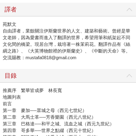
譯者
苑默文
自由譯者，業餘關注伊斯蘭世界的人文、建築和藝術。曾經是華
文老師，因為愛書而進入了翻譯的世界，希望用筆和紙架起不同
文化間的橋梁。現居台灣，栽培著一株茉莉花。翻譯作品有《絲
綢之路》、《大英博物館裡的伊斯蘭史》、《中斷的天命》等。
交流賜教：mustafa0818@gmail.com
目錄
推薦序 繁華皆成夢 林長寬
地圖列表
前言
第一章 麥加──眾城之母（西元七世紀）
第二章 大馬士革──芳香樂園（西元八世紀）
第三章 巴格達──和平之城、流血之城（西元九世紀）
第四章 哥多華──世界之點綴（西元十世紀）