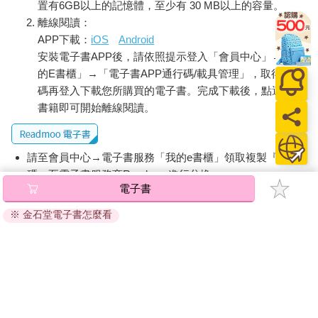
是競爭者——方濟會修士、希臘、亞美尼亞和敘利亞教會。即使
置有6GB以上的記憶體，至少有 30 MB以上的容量。
在這個神聖空間的屋頂上，神學教義和領地戰鬥也仍持續著，在
離線閱讀：
那裡，一群身穿黑袍的衣索比亞修士貧窮地生活在漏風的泥屋
APP下載：
iOS
Android
裡，他們嚴陣以待，與科普特人（及以色列國）爭奪供電和衛生
安裝電子書APP後，請依照提示登入「會員中心」→「我
設施。這些古老的基督宗教最神聖空間裡的教會長老，對於爭鬥
的E書櫃」→「電子書APP通行碼/載具管理」，取得通行
早已不陌生，教士群體之間的暴力行為隨著季節變化不時爆發
碼再登入下載您所購買的電子書。完成下載後，點選任一
（他們在這裡爭奪鑰匙），在那裡為了關閉禮拜堂大門，信仰者
書籍即可開始離線閱讀。
大打出手，證明了人類能從狹小的空間中找出爭執的能力。
我在夏日的陽光下瞇著眼睛，走進一個三十七英畝的四邊形地
請至會員中心→電子書服務「我的e書櫃」領取複製『兌換
帶，這裡被描述為世界上最能引發衝突的土地所有物之一。猶太
碼』至電子書服務商Readmoo進行兌換。
人稱這裡為聖殿山（Temple Mount），是猶太教最神聖之地，久
電子書
遠又模糊不清的最高聖地和第一猶太聖殿的位置。對穆斯林而
退換貨須知：
言，這裡是高貴聖地（Haram al Sharif），是穆斯林第三大聖地
※ 金石堂電子書怎麼看
因版權保護，您在金石堂所購買的電子書僅能以金石堂專屬
阿葛誜清真寺及岩石圓頂清真寺所在之處。對猶太教徒、基督宗
的閱讀軟體開啟閱讀，無法以其他閱讀器或直接下載檔案。
教徒和穆斯林來說，這裡都具有極大的宗教意義。儘管今天穆斯
依據「消費者保護法」第19條及行政院消費者保護處公告之
林在此有優勢，但這裡仍是地球上最具爭議的地方，這是多個世
「通訊交易解除權合理例外情事適用準則」，非以有形媒介
紀以來各宗教間持續衝突的根源。根據耶路撒冷的現狀，此狀況
提供之數位內容或一經提供即為完成之線上服務，經消費者
可以追溯到歐斯曼帝國時期關於聖地所有權和使用的規定，非穆
斯林可以參訪，但不能舉行儀式，這是一個常常受到猶太民兵挑
事先同意始提供。（如：電子書、電子雜誌、下載版軟體、
戰的禁令，成為各方爭吵中的重大問題。
虛擬商品…等），
不受「網購服務需提供七日鑑賞期」的限