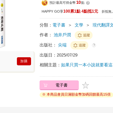
10
預計最高可得金幣
點
?
100累1點 4點抵1元
HAPPY GO享
折抵無
分類：
電子書
＞
文學
＞
現代翻譯
作者：
池井戶潤
追蹤
出版社：
尖端
追蹤
?
出版日：
2025/07/29
加購
相關主題：
如果只買一本小說就要看這
電子書
※ 本商品會員日滿額金幣加碼回饋最高15倍