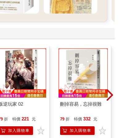
叛逆玩家 02
刪掉容易，忘掉很難
叛逆玩家
221
332
79
折
特價
元
79
折
特價
元
79
折
加入購物車
加入購物車
加