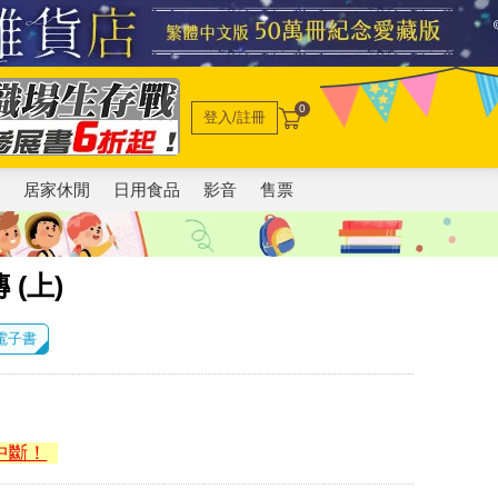
0
登入/註冊
電
居家休閒
日用食品
影音
售票
(上)
 電子書
中斷！