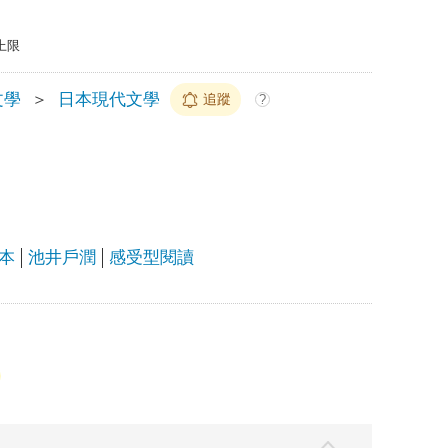
上限
文學
＞
日本現代文學
追蹤
?
本
池井戶潤
感受型閱讀