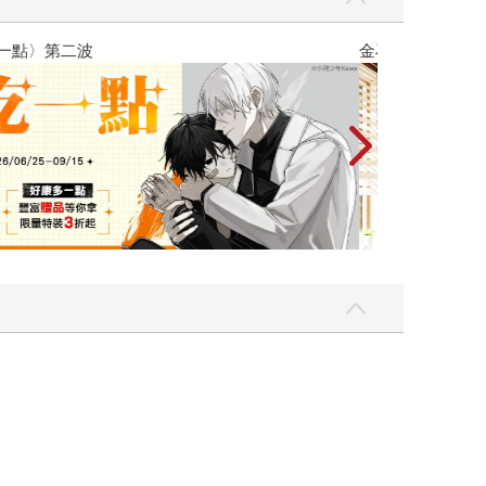
吃一點〉第二波
金石堂2026海