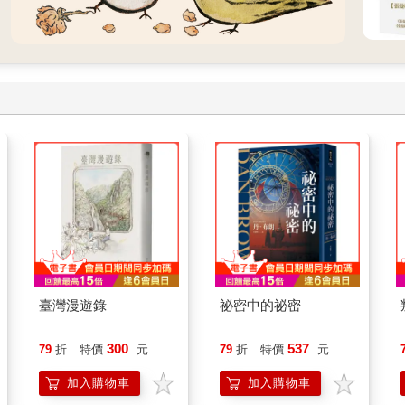
臺灣漫遊錄
祕密中的祕密
300
537
79
折
特價
元
79
折
特價
元
加入購物車
加入購物車