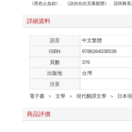
《黑色止血鉗》、《請勿在此丟棄屍體》、花咲舞系
詳細資料
語言
中文繁體
ISBN
9786264038539
頁數
376
出版地
台灣
注音
電子書
＞
文學
＞
現代翻譯文學
＞
日本
商品評價