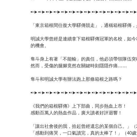
▪▫►▪▫►▪▫►▪▫►▪▫►▪▫►▪▫►▪▫►▪▫►▪▫►▪▫►▪▫►▪▫►▪▫
「東京箱根間往復大學驛傳競走」，通稱箱根驛傳，
明誠大學曾經是連續拿下箱根驛傳冠軍的名校，如今
的機會。
隼斗身上有著「不能輸」的責任，他必須帶領隊伍突
然而，受傷的腿腳竟然在關鍵時刻隱隱作痛……
隼斗和明誠大學有辦法跑上那條箱根之路嗎？
▪▫►▪▫►▪▫►▪▫►▪▫►▪▫►▪▫►▪▫►▪▫►▪▫►▪▫►▪▫►▪▫►▪▫
《我們的箱根驛傳》上下部曲，同步熱血上市！
感動百萬人的熱血作品，廣大讀者好評迴響！
「讓出社會後的我，拾起曾經遺忘的某個自己。」（
「感動到痛哭，一口氣讀完，真的太棒了！」（40歲