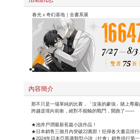
春光ｘ奇幻基地｜全書系展
內容簡介
那不只是一場單純的比賽，「沒落的豪強」賭上尊嚴
跨越逆境向前衝，絕對不能輸的戰鬥，開跑了——
★池井戶潤最新長篇小說作品！
★日本銷售三個月內突破22萬部！狂掃各大書店排行
★2024年日本亞馬遜類型小說（社會）銷售排行第