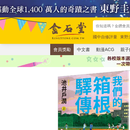
國中自修評量
東野
唯紅花綻放
奧德賽
會員獎勵
中文書
動漫ACG
親子