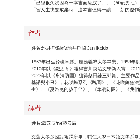
「已經很久沒因為一本書而流淚了。」（50歲男性）
「當人生快要放棄時，這本書值得一讀——新的傑作
作者
姓名:池井戶潤\n\r池井戶潤 Jun Ikeido
1963年出生於岐阜縣。慶應義塾大學畢業。1998
2010年以《鐵之骨》獲得吉川英治文學新人賞，20
2023年以《隼消防團》獲得柴田鍊三郎賞。主要
基諾與小丑》；花咲舞系列《醜聞》、《花咲舞無法
生》、《夏洛克的孩子們》、《隼消防團》、《我們
譯者
姓名:藍云辰\n\r藍云辰
文藻大學多國語複譯所畢，輔仁大學日本語文學系畢