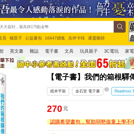
圭吾
楊双子
公益書包
16647續集
吉伊卡哇
通靈藥師
路邊攤新作
馬斯克
玩具總動員5
超慢跑
館
英文書
雜誌
電子書
文具
玩具親子
3C電玩
家
【電子書】我們的箱根驛傳 
?
紙本平裝
金石堂 電子書
Readmoo
270
元
認購希望書包，幫助弱勢孩童上學不