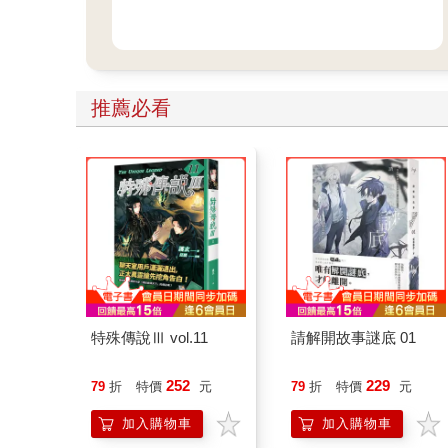
推薦必看
特殊傳說Ⅲ vol.11
請解開故事謎底 01
252
229
79
折
特價
元
79
折
特價
元
加入購物車
加入購物車