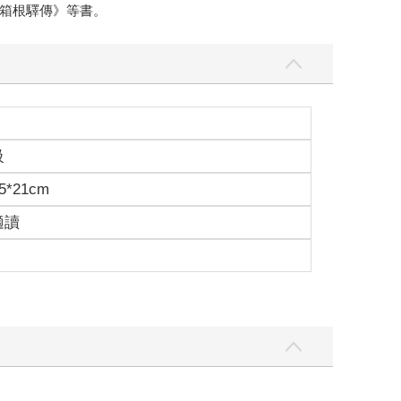
箱根驛傳》等書。
級
5*21cm
適讀