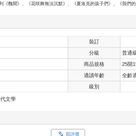
列《醜聞》、《花咲舞無法沉默》、《夏洛克的孩子們》、《我們的
裝訂
分級
普通
商品規格
25開1
適讀年齡
全齡
級別
現代文學
寫評價