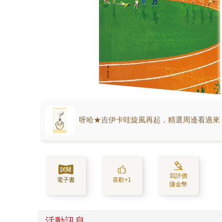
呀哈★吉伊卡哇旋風再起，精選周邊看過來
寫評價
電子書
喜歡+1
賺金幣
活動訊息