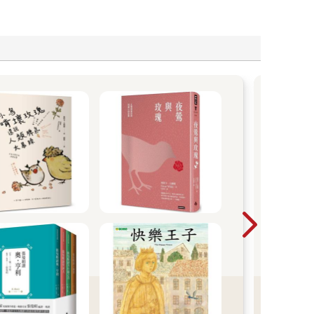
「
一本
是先