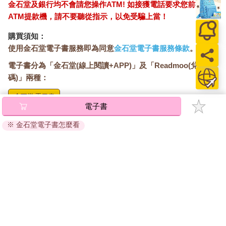
金石堂及銀行均不會請您操作ATM! 如接獲電話要求您前往
ATM提款機，請不要聽從指示，以免受騙上當！
購買須知：
使用金石堂電子書服務即為同意
金石堂電子書服務條款
。
電子書分為「金石堂(線上閱讀+APP)」及「Readmoo(兌換
碼)」兩種：
電子書
將儲存於會員中心→電子書服務「我的e書櫃」，點選線上
閱讀直接開啟閱讀。
※ 金石堂電子書怎麼看
線上閱讀：
建議使用Chrome、Microsoft Edge 有較佳的線上瀏覽效
果， iOS 16 或以上版本，Android 6.0 以上版本，建議裝
置有6GB以上的記憶體，至少有 30 MB以上的容量。
離線閱讀：
APP下載：
iOS
Android
安裝電子書APP後，請依照提示登入「會員中心」→「我
的E書櫃」→「電子書APP通行碼/載具管理」，取得通行