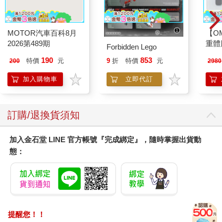
MOTOR汽車百科8月
【O
2026第489期
重體
Forbidden Lego
212
190
853
特價
元
9
折
特價
元
200
2980
電動
2210
加入購物車
立即代訂
訂購/退換貨須知
加入金石堂 LINE 官方帳號『完成綁定』，隨時掌握出貨動
態：
提醒您！！