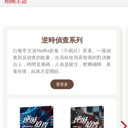
相關主題
逆時偵查系列
白敬亭主演Netflix影集《不眠日》原著。一場偵
查與反偵查的較量，在高科技與高智商的對決舞
台上，時間是籌碼，人命是賭注，螳螂補蟬、黃
雀在後，結束才是開始。
看更多