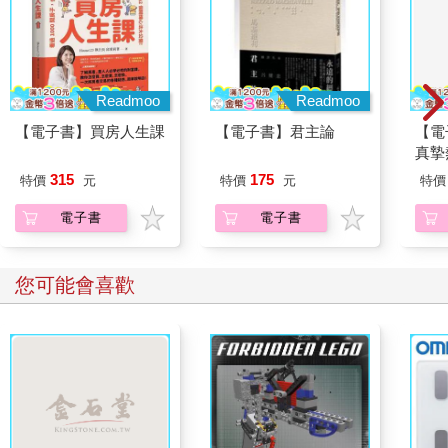
Readmoo
Readmoo
【電子書】買房人生課
【電子書】君主論
【電
真摯
員帶
315
175
特價
元
特價
元
特價
～(第
電子書
電子書
您可能會喜歡