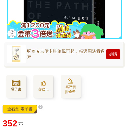
呀哈★吉伊卡哇旋風再起，精選周邊看過
加購
來
寫評價
電子書
喜歡+1
賺金幣
?
金石堂 電子書
352
元