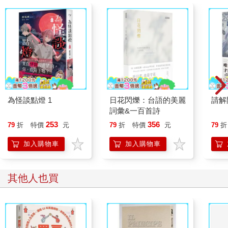
為怪談點燈 1
日花閃爍：台語的美麗
請解
詞彙&一百首詩
253
356
79
折
特價
元
79
折
特價
元
79
折
加入購物車
加入購物車
其他人也買