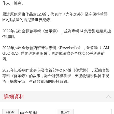
作人、編劇。
累計原創詞曲作品逾120首，代表作《光年之外》至今保持華語
MV播放量的吉尼斯世界紀錄。
2022年推出全原創專輯《啓示錄》，並為專輯14 集音樂連續劇擔
任編劇。
2023年推出全原創西班牙語專輯《Revelación》，並啓動《I AM
GLORIA》世界巡迴演唱會，票房成績躋身全球女歌手巡演前
四。
2025年以簽約作家身份發表首部科幻小說《啓示路》，延續音樂
專輯《啓示錄》的敘事，融合計算機科學、天體物理學與神學視
角，探索宇宙、生命與意識的終極命題。
詳細資料
語言
中文繁體
裝訂