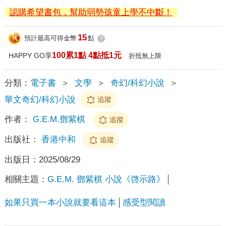
認購希望書包，幫助弱勢孩童上學不中斷！
15
預計最高可得金幣
點
?
100累1點 4點抵1元
HAPPY GO享
折抵無上限
分類：
電子書
＞
文學
＞
奇幻/科幻小說
＞
華文奇幻/科幻小說
追蹤
作者：
G.E.M.鄧紫棋
追蹤
出版社：
香港中和
追蹤
出版日：
2025/08/29
相關主題：
G.E.M. 鄧紫棋 小說《啓示路》
如果只買一本小說就要看這本
感受型閱讀