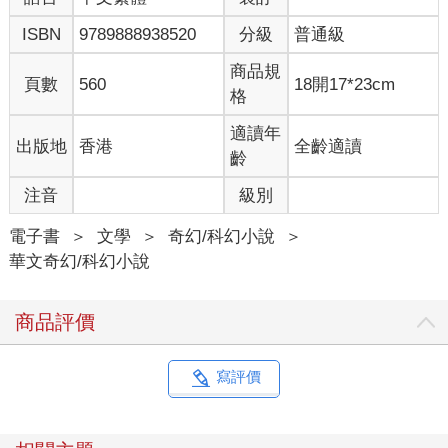
ISBN
9789888938520
分級
普通級
商品規
頁數
560
18開17*23cm
格
適讀年
出版地
香港
全齡適讀
齡
注音
級別
電子書
＞
文學
＞
奇幻/科幻小說
＞
華文奇幻/科幻小說
商品評價
寫評價