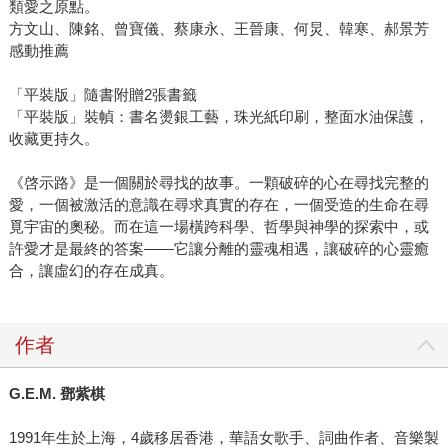
類愛之原點。
方文山、陳銘、曾寶儀、蔡康永、王晉康、何炅、韓寒、郝景芳
感動推薦
「平裝版」隨書附贈2張書籤
「平裝版」裝幀：書名燙銀工藝，珠光紙印刷，整面水油保護，
收藏更持久。
《啓示路》是一個關於尋找的故事。一顆破碎的心在尋找完整的
愛，一個被激活的意識在尋求真實的存在，一個受造的生命在尋
覓宇宙的奧秘。而在這一場橫跨科學、哲學與神學的探索中，或
許愛才是最終的答案——它讓分離的靈魂相遇，讓破碎的心靈癒
合，讓虛幻的存在成真。
作者
G.E.M. 鄧紫棋
1991年生於上海，4歲移居香港，華語女歌手、詞曲作者、音樂製