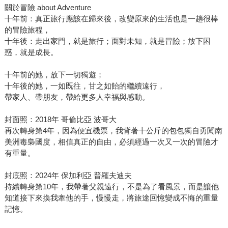
關於冒險 about Adventure
十年前：真正旅行應該在歸來後，改變原來的生活也是一趟很棒
的冒險旅程，
十年後：走出家門，就是旅行；面對未知，就是冒險；放下困
惑，就是成長。
十年前的她，放下一切獨遊；
十年後的她，一如既往，甘之如飴的繼續遠行，
帶家人、帶朋友，帶給更多人幸福與感動。
封面照：2018年 哥倫比亞 波哥大
再次轉身第4年，因為便宜機票，我背著十公斤的包包獨自勇闖南
美洲毒梟國度，相信真正的自由，必須經過一次又一次的冒險才
有重量。
封底照：2024年 保加利亞 普羅夫迪夫
持續轉身第10年，我帶著父親遠行，不是為了看風景，而是讓他
知道接下來換我牽他的手，慢慢走，將旅途回憶變成不悔的重量
記憶。