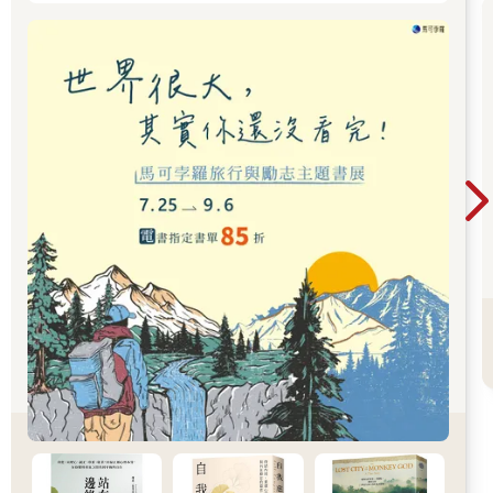
觀光局跟各家廠商熱情邀請出席或代言的旅遊網紅。面對身分上
軌道轉變，與網絡社群上讚美跟謾罵的各種聲音，我也困擾了好
幾年，成名的背後是一串道不盡、說不完的血淚辛酸史。而我總
相信，人會越來越順遂的，只要眼睛往前看，思想往上走，大步
的邁開步伐，困難是成長路上的禮物，一切都會越來越好的。
又眨眼，另外一個五年，歷經兩年新冠肺炎疫情無法遠行，
我的旅途跟作家生涯掉入另外一個谷底，蟄伏期時出版社編輯潔
欣遞出了邀約橄欖枝，我將這幾年離群的心路歷程寫成《生活
中，選擇留下合適舒服的人》。
離家是為人，歸途也是為人，人來人往中坦然接受成長過程
中所有煩惱都來自人，與其在乎愛不愛，恨不恨，風光不風光，
不如孤獨為人，瀟灑為人，轉身是一個人，回來也是一個人。
走過三十歲迷茫青春，經歷了四十歲旅程淬鍊，原本陷在泥
濘哪裡都去不了的我，在一次又一次轉身出走中，成功掙脫了眾
人的眼光與現實的枷鎖。曾經糾結的都已煙消雲散，曾經那些質
疑聲音也消失無影無蹤，曾經的執著的已學會放手，到如今儼然
海闊天空。