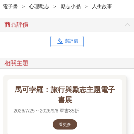
戀、失意、失去自己的旅人，都有屬於各自獨一無二的故事歷
電子書
＞
心理勵志
＞
勵志小品
＞
人生故事
程。
商品評價
我在遠行的途中，跌落人生的谷底遇見了另外一個自己，他
告訴我：「最慘就是這樣，不會有比現在更慘的生活。」我想做
的事情不再只是逃避，而是活回更真實的自己。失戀失業，沒想
寫評價
像中可憐，我，也能有更多的夢想，人活著總是會有幾段失敗的
戀情，失敗的工作，活下去才能看見不一樣的風景，我也在陌生
旅人的眼裡重新看見自己，定義自己，準備改變自己。
相關主題
歸來後再也回不去小小的城堡，我努力當一個不再追隨別人
旅途的門徒，不在意別人眼光的流浪者，跟隨自由的靈魂繼續找
尋屬於自己幸福的路，在經歷職場部門同事自殺後，又再度寫了
馬可孛羅：旅行與勵志主題電子
離職信「世界這麼大，我還想再看她一眼」，給自己五年的光陰
去放飛自我希望透過不斷出走、不斷跌倒，從未知又陌生恐懼的
書展
世界中，開出屬於自己美麗的花朵。
2026/7/25 ~ 2026/9/6 單書85折
一眨眼，五年後，我用背包跟為數不多的盤纏走遍了世界七
大洲，從一個逃離職場的素人成了一個教人怎麼自助旅行的旅遊
看更多
作家，從擔心下一頓吃啥，明天要住哪的窮困背包客，變成各國