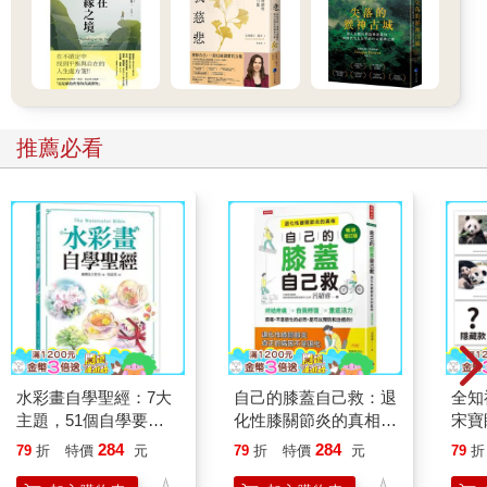
十年後《能不能，轉身就遠行？》改版，我仍在這條路上繼
續旅行，現在三百六十五天有一半的時間都不在家，不是準備出
門，就是已經在前往機場的路上，偶爾獨行，也會陪家人旅行，
不時與一群人同行，跨越大山大海，穿越人山人海，時間會證明
所有選擇都是對的，終把泥濘路走成一條人生花路。
推薦必看
十年前，這本書帶給了許多迷惘中的青年出走遠方的膽量，
十年後，也期待這本書帶給更多讀者堅持追夢築夢的勇氣。
只要走出去，一切都會慢慢變好的，只要相信，一切都會好
起來的。
水彩畫自學聖經：7大
自己的膝蓋自己救：退
全知
主題，51個自學要
化性膝關節炎的真相
宋寶
點，一本最全面的水彩
【暢銷增訂版】
日常
284
284
79
折
特價
元
79
折
特價
元
79
折
繪畫技巧寶典！
立得