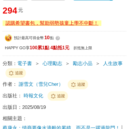
294
元
認購希望書包，幫助弱勢孩童上學不中斷！
10
預計最高可得金幣
點
?
100累1點 4點抵1元
HAPPY GO享
折抵無上限
分類：
電子書
＞
心理勵志
＞
勵志小品
＞
人生故事
追蹤
作者：
謝雪文（雪兒Cher）
追蹤
出版社：
時報文化
追蹤
出版日：
2025/08/19
相關主題：
蔡康永：情商要像水滴般的累積，而不是一躍過龍門！