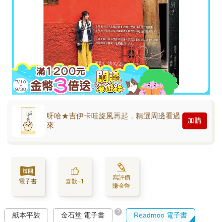
呀哈★吉伊卡哇旋風再起，精選周邊看過
加購
來
寫評價
電子書
喜歡+1
賺金幣
?
紙本平裝
金石堂 電子書
Readmoo 電子書