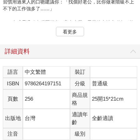
習慣用過來人的口吻建議你：「找個好老公，比你做著階級不上
不下的工作強多了……」
在成長過程中經歷聯考、高中大學，畢業後出社會碰各種軟
釘子，好不容易在工作上有一點小成就，卻總感覺生活特別窩
看更多
囊，人生彷彿住在五坪大的城堡中，擁有了及格線的職場安穩，
就少了白馬王子的單膝跪地求婚。二十多歲的我用最好的青春年
華落子在一個人身上，左顧右盼等著對方給出永恆的承諾。就在
詳細資料
準備跨到三十歲那年，分分合合大吵一架後，總算認清眼前王子
並非良人，於是提出分手，他也轉身離開，多年期待落空的空
虛，讓剛滿三十的我著實跌落至萬丈深淵。
語言
中文繁體
裝訂
ISBN
9786264197151
分級
普通級
曾經我好害怕跌倒，擔心跌落谷底後就爬不起來，變成眾所
周知的笑柄。這個世界，大家不懂你，你也不懂自己。「我的人
商品規
生就要這樣下去嗎？」夜深人靜時我會這樣問自己，把枕頭疊
頁數
256
25開15*21cm
格
高，把啤酒放在左右隨侍，眼觀窗外景色十年如一，難道一生就
僅限制在五坪大的城堡裡，鎖住自己？
適讀年
出版地
台灣
全齡適讀
齡
這個世界最可怕的不是跌落谷底，而是過著自己不想要的生
活方式，三十而立的我不顧眾人反對寫了離職信，鬧了一場家庭
注音
級別
風波，獨自帶著三十公斤的行李遠走他鄉，發現路上每一個失