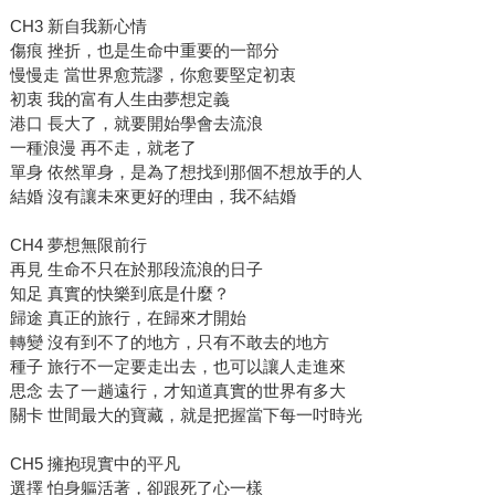
CH3 新自我新心情
傷痕 挫折，也是生命中重要的一部分
慢慢走 當世界愈荒謬，你愈要堅定初衷
初衷 我的富有人生由夢想定義
港口 長大了，就要開始學會去流浪
一種浪漫 再不走，就老了
單身 依然單身，是為了想找到那個不想放手的人
結婚 沒有讓未來更好的理由，我不結婚
CH4 夢想無限前行
再見 生命不只在於那段流浪的日子
知足 真實的快樂到底是什麼？
歸途 真正的旅行，在歸來才開始
轉變 沒有到不了的地方，只有不敢去的地方
種子 旅行不一定要走出去，也可以讓人走進來
思念 去了一趟遠行，才知道真實的世界有多大
關卡 世間最大的寶藏，就是把握當下每一吋時光
CH5 擁抱現實中的平凡
選擇 怕身軀活著，卻跟死了心一樣