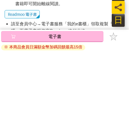
書籍即可開始離線閱讀。
員
日
請至會員中心→電子書服務「我的e書櫃」領取複製『兌換
碼』至電子書服務商Readmoo進行兌換。
電子書
退換貨須知：
※ 本商品會員日滿額金幣加碼回饋最高15倍
因版權保護，您在金石堂所購買的電子書僅能以金石堂專屬
的閱讀軟體開啟閱讀，無法以其他閱讀器或直接下載檔案。
依據「消費者保護法」第19條及行政院消費者保護處公告之
「通訊交易解除權合理例外情事適用準則」，非以有形媒介
提供之數位內容或一經提供即為完成之線上服務，經消費者
事先同意始提供。（如：電子書、電子雜誌、下載版軟體、
虛擬商品…等），
不受「網購服務需提供七日鑑賞期」的限
制
。為維護您的權益，建議您先使用「試閱」功能後再付款
購買。