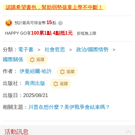
認購希望書包，幫助弱勢孩童上學不中斷！
15
預計最高可得金幣
點
?
100累1點 4點抵1元
HAPPY GO享
折抵無上限
分類：
電子書
＞
社會哲思
＞
政治/國際情勢
＞
國際關係
追蹤
作者：
伊曼紐爾‧哈許
追蹤
出版社：
商周出版
追蹤
出版日：
2025/08/21
相關主題：
川普在想什麼？美伊戰爭會結束嗎？
活動訊息