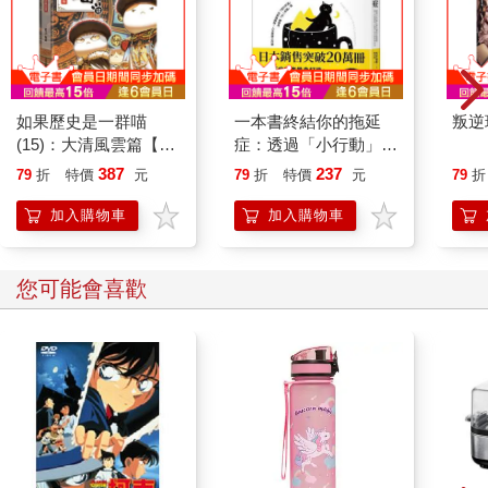
如果歷史是一群喵
一本書終結你的拖延
叛逆
(15)：大清風雲篇【萌
症：透過「小行動」打
貓漫畫學歷史】
開大腦的行動開關，懶
387
237
79
折
特價
元
79
折
特價
元
79
折
人也能變身「行動派」
的37個科學方法
加入購物車
加入購物車
您可能會喜歡