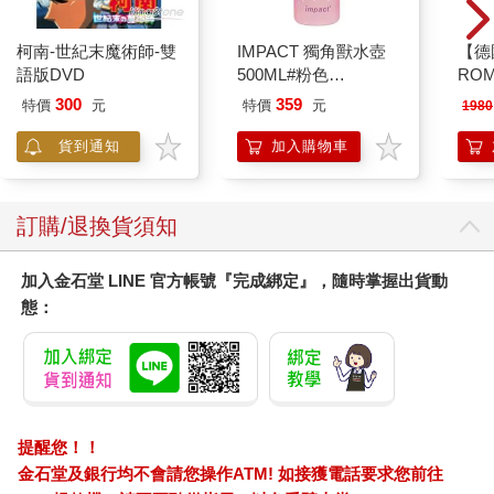
柯南-世紀末魔術師-雙
IMPACT 獨角獸水壺
【德
語版DVD
500ML#粉色
RO
IM00B11PK
曼百
300
359
特價
元
特價
元
1980
器/
ER60
貨到通知
加入購物車
訂購/退換貨須知
加入金石堂 LINE 官方帳號『完成綁定』，隨時掌握出貨動
態：
提醒您！！
金石堂及銀行均不會請您操作ATM! 如接獲電話要求您前往