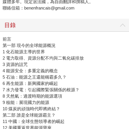
媒體多年。現定居法國，為自由翻譯和撰稿人。
聯絡信箱：benenfrancais@gmail.com
目錄
前言
第一部 現今的全球能源概況
1 化石能源主導的世界
2 電力取得、資源分配不均與二氧化碳排放
3 資源的詛咒
4 能源安全：多重定義的概念
5 石油：能源之王還能稱霸多久？
6 再生能源：新興國家的崛起
7 水力發電：引起國際緊張關係的根源？
8 天然氣：過渡時期的能源選項
9 核能：展現國力的能源
10 煤炭的頑強時代即將終結？
第二部 誰是全球能源霸主？
11 中國：全球生態領導者的崛起
12 美國重返世界能源寶座