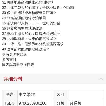
31 忽略地緣政治的未來預測模型
32 北溪二號天然氣管線：全球地緣政治的縮影
33 俄中兩國將成為核能出口巨頭？
34 綠氫能源的地緣政治版圖
35 能源轉型原料：二十一世紀的黑金
36 創新與標準的地緣政治
37 東地中海天然氣：區域機會與競爭
38 北極與南極：未來的衝突戰場？
39 一帶一路：經濟戰略背後的能源需求
40 邁向節約能源的地緣政治？
專有名詞對照表
參考書目
圖表與資料來源目錄
詳細資料
語言
中文繁體
裝訂
ISBN
9786263906280
分級
普通級