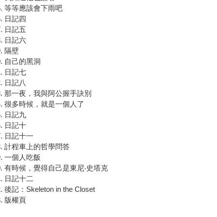
等等應該會下雨吧
日記四
日記五
日記六
隔壁
自己的黑洞
日記七
日記八
那一夜，我與阿公握手訣別
很多時候，就是一個人了
日記九
日記十
日記十一
計程車上的哲學問答
一個人吃飯
有時候，覺得自己是東尼‧史塔克
日記十二
後記：Skeleton in the Closet
版權頁