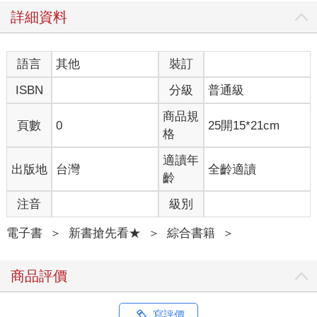
詳細資料
語言
其他
裝訂
ISBN
分級
普通級
商品規
頁數
0
25開15*21cm
格
適讀年
出版地
台灣
全齡適讀
齡
注音
級別
電子書
＞
新書搶先看★
＞
綜合書籍
＞
商品評價
寫評價