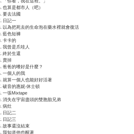
「你看，我在這裡。」
也算是都市人（吧）
要去法國
日記一
以為把死去的生命泡在藥水裡就會復活
藍色短褲
卡卡的
我曾是爪哇人
終於生還
賣掉
爸爸的嗜好是什麼？
一個人的我
就算一個人也能好好活著
破音的惠妮‧休士頓
一張Mixtape
消失在宇宙盡頭的雙胞胎兄弟
病灶
日記二
日記三
故事還沒結束
我知道他也醒著