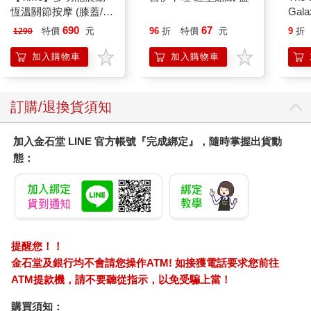
浸在回憶中的他拉回現實。
恆溫關節按摩 (膝蓋/
Gala
陳鈞浩眨了眨眼，發自內心輕聲問了一句：「我能不能不走？」
肩/手肘通用) 無線充電
Peac
690
67
特價
元
96
折
特價
元
9
折
1290
陳媽媽愣了一下，沒想到他會問這句話。「移民手續都快辦好
加熱護膝 智能震動護
Surpri
了，最近隨時都要搬走，你不是現在才來跟我開這種玩笑吧？」
膝熱敷 【單入組】
Mari
加入購物車
加入購物車
陳鈞浩嘆了口氣，喃喃自語：「也不知道還能在這裡待多
Stor
久……」
陳媽媽沒聽清他說什麼，以為他在抱怨，腦子裡突然靈光一閃，
訂購/退換貨須知
於是打趣地問：「你該不會是談戀愛了？」
「哈？」陳鈞浩被這莫名其妙的問題嚇了一跳，「不是啦……」
「那你突然想留下的原因是什麼？」陳媽媽繼續追問。
加入金石堂 LINE 官方帳號『完成綁定』，隨時掌握出貨動
陳鈞浩抓了抓頭，似乎有口難言，「就……不想跟那個人一起生
態：
活啊。」
「哪個人？」
「妳老公啊。」
陳媽媽一聽完，隨即「啪」的一聲拍在他的腦袋上，「你這孩
子，他是你爸！別沒大沒小的。」
提醒您！！
陳鈞浩低聲痛叫了一聲，摸著頭問：「我們真的非移民不可
嗎？」
金石堂及銀行均不會請您操作ATM! 如接獲電話要求您前往
陳媽媽低下頭，語氣也沒方才那麼強硬了。「說實話，我也很捨
ATM提款機，請不要聽從指示，以免受騙上當！
不得，一下要換到一個文化完全不相同的國家生活，我確實真的
購買須知：
有點害怕。但又能怎麼辦？你爸難得被派遣去管理子公司，是很