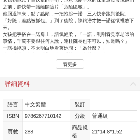
之前，趕快帶一諾離開這片「危險區域」。
他回過神來，點了點頭，一把抱起一諾，三人快步跑到後院。
「好險，差點被抓包。」到了後院，陳鈞浩才把一諾從懷裡放下
來。
女孩把手搭在一諾肩上，語氣輕柔，「一諾，剛剛看見李老師的
事情，千萬不要跟任何人說，連杜院長也不可以，知道嗎？」
一諾撓撓頭，不太明白地看著她問：「為什麼？」
陳鈞浩蹲下身來，看著他說：「等你長大就會知道了。你只要記
住姐姐說的話，好嗎？」
看更多
一諾向來聽他的話，不再多問，只是輕輕「喔」了一聲。
「快進去洗澡吧，吃飯時間快到了。」陳鈞浩摸摸他的頭，再拍
拍他的背，示意他進屋去。
詳細資料
一諾點點頭，往前走後又回頭，「鈞浩哥哥再見！一定要再來陪
我玩哦！」揮揮手就一溜煙跑進門去了。
陳鈞浩站起身，再次端詳面前的女孩。忽地一陣風吹來，她那直
語言
中文繁體
裝訂
順的黑髮也隨風揚起。
ISBN
9786267710142
分級
普通級
「請問妳是？」陳鈞浩先開了口。
「楊婉真，新來的美術老師。」女孩笑著說，語氣自然。
商品規
「妳來多久了？」他又問。
頁數
288
21*14.8*1.52
格
「上個月才來的。」