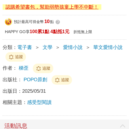
認購希望書包，幫助弱勢孩童上學不中斷！
10
預計最高可得金幣
點
?
100累1點 4點抵1元
HAPPY GO享
折抵無上限
分類：
電子書
＞
文學
＞
愛情小說
＞
華文愛情小說
追蹤
作者：
梯歪
追蹤
出版社：
POPO原創
追蹤
出版日：
2025/05/31
相關主題：
感受型閱讀
活動訊息