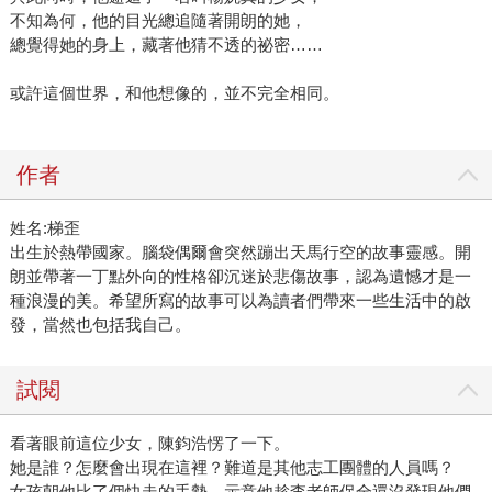
不知為何，他的目光總追隨著開朗的她，
總覺得她的身上，藏著他猜不透的祕密……
或許這個世界，和他想像的，並不完全相同。
作者
姓名:梯歪
出生於熱帶國家。腦袋偶爾會突然蹦出天馬行空的故事靈感。開
朗並帶著一丁點外向的性格卻沉迷於悲傷故事，認為遺憾才是一
種浪漫的美。希望所寫的故事可以為讀者們帶來一些生活中的啟
發，當然也包括我自己。
試閱
看著眼前這位少女，陳鈞浩愣了一下。
她是誰？怎麼會出現在這裡？難道是其他志工團體的人員嗎？
女孩朝他比了個快走的手勢，示意他趁李老師保全還沒發現他們