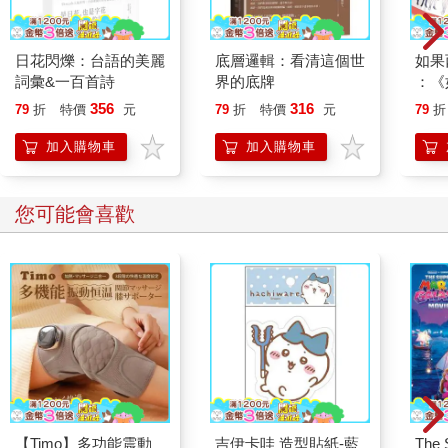
怨氣發洩在我們身上？我每天上班累得要死，要應付客戶應付老
闆，回到家還要忍受你那臭脾氣，我他媽到底是不是上輩子欠
你？」
日花閃爍：台語的美麗
底層邏輯：看清這個世
如果
「夠了，陳日昇！你再多講一句，我們就離婚！」眼看陳爸爸像
詞彙&一百首詩
界的底牌
：《
機關槍似的越說越傷人，陳媽媽忍無可忍，拍桌對著陳爸爸怒
喵》
356
316
79
折
特價
元
79
折
特價
元
79
折
吼。
【首
一直沉默的陳鈞浩終於開口，「是啊，我確實就是個累贅。」他
加入購物車
加入購物車
語氣冰冷，抬起眼直視陳爸爸，「要走你們自己走，別帶上我這
個拖油瓶。」說完就推著輪椅離開了。
陳爸爸這才意識到自己剛剛把話說得太重，眼神中閃過一絲歉
您可能會喜歡
意。但他深知此言一出，已經收不回來。
陳媽媽心疼兒子，氣得瞪著陳爸爸，「你今晚睡客廳，我不想看
到你。」
或許是陳爸爸天天早出晚歸，原先父子倆的關係就不太親，他在
陳鈞浩眼裡，只是把工作看得比家人重要的工作狂，兩人一年講
不到幾句話，就像個陌生人。
而這次爭吵過後，兩人的關係更加惡劣了，甚至直到他投湖前，
都沒能再好好說上半句話。
「你到底有沒有在聽我講話？」陳媽媽在他面前揮了揮手，把沉
【Timo】多功能震動
吉伊卡哇 造型貼紙-藍
The 