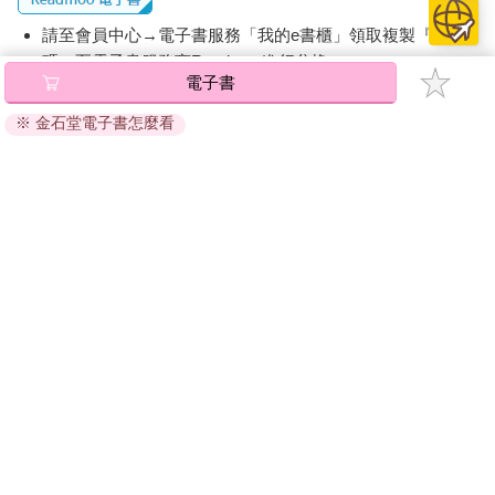
他沒抬頭，繼續敲著鍵盤，切到另一個分頁查「墨爾本理工學
請至會員中心→電子書服務「我的e書櫃」領取複製『兌換
院」，隨口回：「我沒去打工，那是騙杜院長的。」
說完這句，他才愣了一下，手上的動作跟著停了下來。怎麼不小
碼』至電子書服務商Readmoo進行兌換。
電子書
心就把實話說出來了？
退換貨須知：
楊婉真也露出一絲疑惑的表情，「騙？你幹麼騙杜院長？」
※ 金石堂電子書怎麼看
因版權保護，您在金石堂所購買的電子書僅能以金石堂專屬
陳鈞浩尷尬地抓了抓頭，說話也變得吞吞吐吐，「就……一時想
的閱讀軟體開啟閱讀，無法以其他閱讀器或直接下載檔案。
不到理由了嘛。」
依據「消費者保護法」第19條及行政院消費者保護處公告之
「理由？你該不會是做了什麼見不得人的事吧？」楊婉真打趣地
「通訊交易解除權合理例外情事適用準則」，非以有形媒介
問，「是殺人還是嫖妓？」
「咳。」他被嗆到，咳了兩聲，沒想到這溫文爾雅的女孩居然會
提供之數位內容或一經提供即為完成之線上服務，經消費者
說出這種虎狼之詞，「妳看我像是這種人嗎？」
事先同意始提供。（如：電子書、電子雜誌、下載版軟體、
見他那麼認真，楊婉真被逗樂了，「我怎麼知道？我跟你又不
虛擬商品…等），
不受「網購服務需提供七日鑑賞期」的限
熟。」
制
。為維護您的權益，建議您先使用「試閱」功能後再付款
「……」陳鈞浩一時被懟得啞口無言，只能悶悶地說：「總之不
購買。
是妳想的那樣啦。」
楊婉真笑了笑，沒打算繼續捉弄他，「跟你開玩笑的啦。」語氣
正經了起來，「那你到底去哪了？」
陳鈞浩本想隨便搪塞，說自己去澳洲看學校，但不知為什麼，他
心裡有種難以言喻的衝動，想把自己遇到的怪事告訴她。
他緊盯楊婉真雙眼，神情認真：「妳相信時空穿越嗎？」