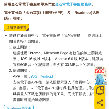
使用金石堂電子書服務即為同意
金石堂電子書服務條款
。
難得的機會。他說要移民就要全家人一起，不然一個在東一個在
北的，搞得像分居，被外人說閒話也不好。」
電子書分為「金石堂(線上閱讀+APP)」及「Readmoo(兌換
「說來說去，還不是因為死要面子。」陳鈞浩冷笑，說完便夾起
碼)」兩種：
菜往嘴裡送。
陳媽媽撇撇嘴，不理會他對陳爸爸的諷刺，「總之你再去找找，
在你爸去移民局之前，一定要找好學校報名了。」
將儲存於會員中心→電子書服務「我的e書櫃」，點選線上
他繼續咀嚼嘴裡的菜，過了許久才心不甘情不願地回了句「知道
閱讀直接開啟閱讀。
了啦」。
線上閱讀：
＊
孤兒院草場旁的大樹下，陳鈞浩坐在石桌前敲著筆電，眼神專注
建議使用Chrome、Microsoft Edge 有較佳的線上瀏覽效
地盯著螢幕，沒發現身後悄悄有人靠近。
果， iOS 16 或以上版本，Android 6.0 以上版本，建議裝
「墨爾本大學？」楊婉真瞄了一眼他的的電腦螢幕，把上頭的學
置有6GB以上的記憶體，至少有 30 MB以上的容量。
校名稱念了出來。
離線閱讀：
陳鈞浩被嚇了一跳，整個人抖了一下，回頭看她一眼。「嚇死我
APP下載：
iOS
Android
了，走路怎麼都沒聲音的？」
安裝電子書APP後，請依照提示登入「會員中心」→「我
楊婉真沒理會他的抱怨，逕自坐到他對面，「你要出國念書
的E書櫃」→「電子書APP通行碼/載具管理」，取得通行
喔？」
碼再登入下載您所購買的電子書。完成下載後，點選任一
「嗯。」
書籍即可開始離線閱讀。
「聽杜院長說你才剛出國打工回來，怎麼那麼快又要去讀書
了？」