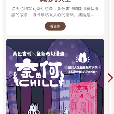
活。
「別忘了留點菜給你爸，他今晚會回家吃飯。」陳媽媽一邊吃一
從黑色幽默到奇幻想像，黃色書刊總能用看似荒
邊說。
謬的故事，道出最貼近人心的情緒。無論是人生
「哦。」陳鈞浩輕哼了一聲，繼續夾起一大把青菜到自己碗裡。
的迷惘、成長的掙扎，或是生活裡那些哭笑不得
陳媽媽突然放下碗筷，神情也跟著嚴肅起來，「下個月你爸就要
看更多
的瞬間，都在他的筆下化成令人會心一笑、又忍
去移民局辦手續了，你到底選好學校了沒有？」
不住深思的作品。最新長篇《奈何chill》以中年
陳鈞浩手上的動作一頓，「什麼學校？」
男子變成兔子的異世界冒險，開啟全新故事篇
「你別裝傻。」陳媽媽語氣有些不悅，「這兩個月你在澳洲看了
章，更推出限量書衣版值得收藏。無論是第一次
那麼多間學校，總該有間滿意的吧？」
認識黃色書刊，或想一次補齊歷年代表作，這裡
「兩個月？」陳鈞浩愣了一下，才恍然大悟。原來他「消失」的
都是走進黃色書刊漫畫世界的最佳入口。
那兩個月是去澳洲了。剛剛提到移民局，也就是說現在他們一家
正準備移民到澳洲去嗎？
他不禁陷入沉思，腦海中浮現在另一個世界受傷後的半年，陳爸
爸也曾向他們提起移民的情境。
「移民？」陳媽媽立刻反對，「兒子現在這個情況，你居然還想
著移民？」
陳爸爸耐心地解釋：「老闆說分公司需要一位主管，這是很難得
的機會，而且他有位朋友是當地著名的外科手術醫生，他說可以
把鈞浩轉到那裡，嘗試不同的醫療方案，我認為這安排還挺
好。」