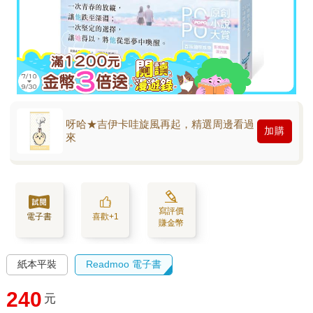
呀哈★吉伊卡哇旋風再起，精選周邊看過
加購
來
寫評價
電子書
喜歡+1
賺金幣
紙本平裝
Readmoo 電子書
240
元