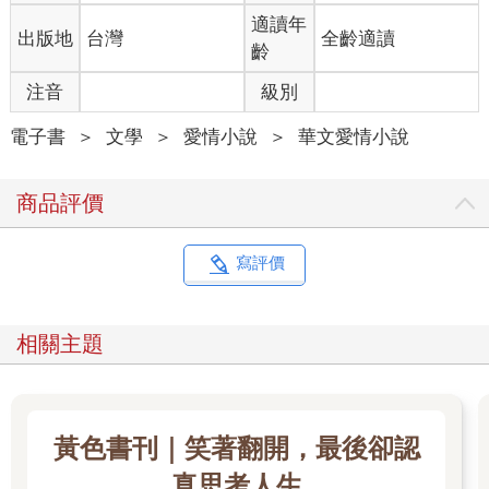
「哦，難怪之前沒見過妳。」他點點頭，隨後伸出手，「陳鈞
適讀年
出版地
台灣
全齡適讀
浩，把我看作是志工就好了。」
齡
「很高興認識你，陳志工。」楊婉真也伸出手回握。
兩人鬆開手後，她朝屋裡的方向指去，「你不一起進去嗎？」
注音
級別
「不了。」陳鈞浩擺擺手，「我得趕回家吃晚餐，麻煩妳替我向
杜院長和其他孩子們說一聲，說我下次再來看他們。」
電子書
＞
文學
＞
愛情小說
＞
華文愛情小說
楊婉真點點頭，「沒問題，那你先回去吧，掰掰。」
「掰掰。」
商品評價
楊婉真轉身進屋，陳鈞浩正準備離開，卻突然被她手腕上的手繩
吸引了目光。那是一條五顏六色的編織手環，中間還有個小小的
「y」字母。
寫評價
這條手繩怎麼看起來有點眼熟，好像在哪見過，卻又想不起來。
陳鈞浩皺眉，放棄了回想，可能那是現在很多人在戴的大眾款，
覺得熟悉也很正常吧。
相關主題
他轉身要離開，望見停在不遠處的一輛機車。心裡一緊，不自覺
咽了咽口水，眼神閃過一絲恐懼。接著深吸一口氣，特意繞了一
大圈才從後院另一側走出去。
＊
黃色書刊｜笑著翻開，最後卻認
晚餐時間，一如往常餐桌上是三菜一湯，餐桌前也依舊只有陳媽
媽及陳鈞浩兩個人。母子倆早已習慣陳爸爸每天早出晚歸的生
真思考人生