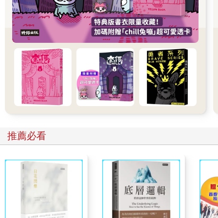
「醫生都說了，我雙腳復原的機率只有三成，你們覺得換個國家
就會有什麼醫療奇蹟嗎？別做夢了。」陳鈞浩語氣冷淡。
陳媽媽一聽到醫療，倒是有點動員，便附和道：「嘗試西方的療
程技術，搞不好真的有效啊！」
陳鈞浩依舊冷淡，「有效又怎麼樣？就算真的把我腿治好了，那
眼睛呢？他們能給我一顆新眼睛嗎？我還不是一樣踢不了球？」
陳爸爸聽到這裡，臉色一沉，終於忍不住爆發，「你的人生中除
了足球，難道就沒有別的事情了嗎？」
「陳日昇你幹麼！」陳媽媽被他突然說出的這句話嚇了一跳，趕
緊拉著他的手，想讓他冷靜一點，以免刺激兒子。
然而陳爸爸情緒已經上頭，根本控制不住，他一把甩開陳媽媽的
手繼續吼道：「這世界上跟你一樣殘疾的人那麼多，但他們至少
推薦必看
會努力做些什麼來改變自己糟糕的生活。只有你，活得像個窩囊
廢一樣！」
「窩囊廢」這三個字，像刀子一樣狠狠插進陳鈞浩的痛處。他握
緊拳頭，眼眶發紅，嘴角不斷抽動。他很想揍人，身體卻根本無
能為力。
陳媽媽站在一旁又急又氣，想阻止卻無奈插不上話。只聽見陳爸
爸繼續說道：「我知道你現在很難受、很辛苦，但這也是你自找
的！誰叫你貪玩要坐朋友的機車！現在出了事，為什麼反而要把