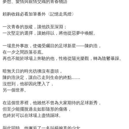
夢想、愛情與親情交織的青春物語
頼齁收錄必看加筆番外〈記憶走馬燈〉
一次青春的放縱，讓他跌至深淵；
一次堅定的選擇，讓她得以，將他從惡夢中喚醒。
一場意外事故，使備受矚目的足球新星——陳鈞浩，
在一夕之間跌落谷底。
再也不能於球場上奔馳的他，性格從陽光樂觀，轉為陰鬱暴躁。
暗無天日的時光彷彿沒有盡頭，
陳鈞浩決定，讓自己走到生命的終點……
沒想到，他卻因此墜入了，
另一個世界。
在這個世界裡，他雖然不曾為大家期待的足球新秀，
但至少能擺脫過去如影隨形的傷痛，
也終於可以在球場上盡情踢球。
與此同時，他邂逅了一名叫楊婉真的少女，