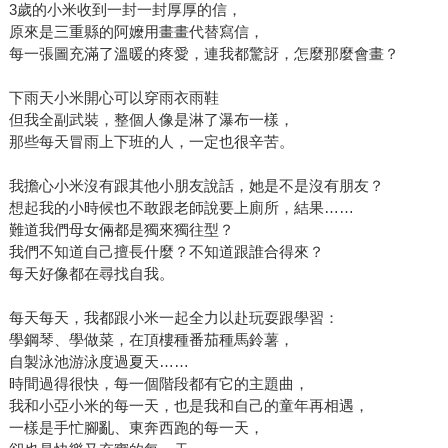
3歲的小米收到一封一封厚厚的信，
原來是三重縣的阿嬤用畫畫代替寫信，
每一張圖充滿了溫暖的疼愛，連我都驚訝，怎麼那麼會畫？
下雨天小米開心可以穿雨衣雨鞋
但我全副武裝，整個人像是淋了瀑布一樣，
那些每天冒雨上下班的人，一定也很辛苦。
我擔心小米沒有跟其他小朋友說話，她是不是沒有朋友？
想起我的小時候也不敢跟老師說要上廁所，結果……
難道我們母女倆都是獨來獨往型？
我們不知道自己擅長什麼？不知道跟誰合得來？
每天好像都在尋找自我。
每天每天，我都跟小米一起全力以赴玩耍跟學習：
學鋼琴、學做菜，在頂樓種番茄種馬鈴薯，
自製泳池游泳度過夏天……
時間過得很快，每一個階段都有它的主題曲，
我和小亞小米的每一天，也是我和自己的童年再相遇，
一樣是手忙腳亂、東奔西跑的每一天，