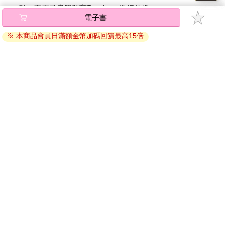
碼』至電子書服務商Readmoo進行兌換。
電子書
退換貨須知：
※ 本商品會員日滿額金幣加碼回饋最高15倍
因版權保護，您在金石堂所購買的電子書僅能以金石堂專屬
的閱讀軟體開啟閱讀，無法以其他閱讀器或直接下載檔案。
依據「消費者保護法」第19條及行政院消費者保護處公告之
「通訊交易解除權合理例外情事適用準則」，非以有形媒介
提供之數位內容或一經提供即為完成之線上服務，經消費者
事先同意始提供。（如：電子書、電子雜誌、下載版軟體、
虛擬商品…等），
不受「網購服務需提供七日鑑賞期」的限
制
。為維護您的權益，建議您先使用「試閱」功能後再付款
購買。