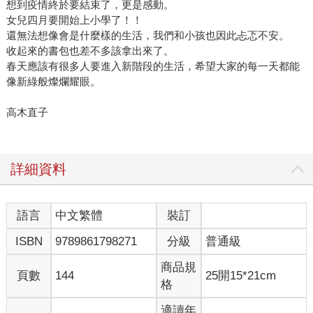
想到疫情終於要結束了，更是感動。
女兒四月要開始上小學了！！
還無法想像會是什麼樣的生活，我們和小孩也因此忐忑不安。
收起來的書包也差不多該拿出來了。
春天應該有很多人要進入新階段的生活，希望大家的每一天都能
像新綠般燦爛耀眼。
高木直子
詳細資料
語言
中文繁體
裝訂
ISBN
9789861798271
分級
普通級
商品規
頁數
144
25開15*21cm
格
適讀年