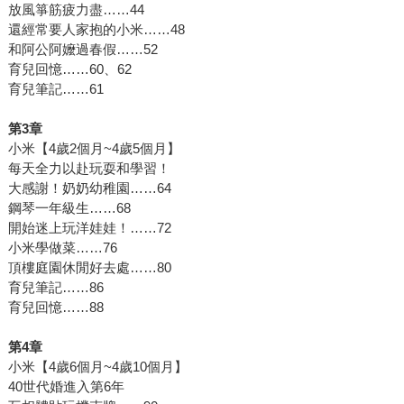
放風箏筋疲力盡……44
還經常要人家抱的小米……48
和阿公阿嬤過春假……52
育兒回憶……60、62
育兒筆記……61
第3章
小米【4歲2個月~4歲5個月】
每天全力以赴玩耍和學習！
大感謝！奶奶幼稚園……64
鋼琴一年級生……68
開始迷上玩洋娃娃！……72
小米學做菜……76
頂樓庭園休閒好去處……80
育兒筆記……86
育兒回憶……88
第4章
小米【4歲6個月~4歲10個月】
40世代婚進入第6年