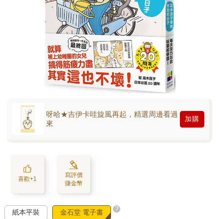
呀哈★吉伊卡哇旋風再起，精選周邊看過
加購
來
寫評價
喜歡+1
賺金幣
?
紙本平裝
金石堂 電子書