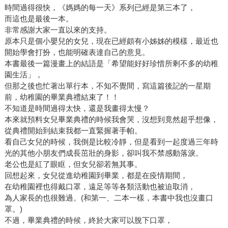
時間過得很快，《媽媽的每一天》系列已經是第三本了，
而這也是最後一本。
非常感謝大家一直以來的支持。
原本只是個小嬰兒的女兒，現在已經頗有小姊姊的模樣，最近也
開始學會打扮，也能明確表達自己的意見。
本書最後一篇漫畫上的結語是「希望能好好珍惜所剩不多的幼稚
園生活」，
但那之後也忙著出單行本，不知不覺間，寫這篇後記的一星期
前，幼稚園的畢業典禮結束了！！
不知道是時間過得太快，還是我畫得太慢？
本來就預料女兒畢業典禮的時候我會哭，沒想到竟然超乎想像，
從典禮開始到結束我都一直緊握著手帕。
看自己女兒的時候，我倒是比較冷靜，但是看到一起度過三年時
光的其他小朋友們成長茁壯的身影，卻叫我不禁感動落淚。
老公也是紅了眼眶，但女兒卻若無其事。
回想起來，女兒從進幼稚園到畢業，都是在疫情期間，
在幼稚園裡也得戴口罩，遠足等等各類活動也被迫取消，
為人家長的也很難過。(和第一、二本一樣，本書中我也沒畫口
罩。)
不過，畢業典禮的時候，終於大家可以脫下口罩，