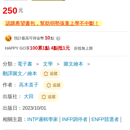
250
元
認購希望書包，幫助弱勢孩童上學不中斷！
10
預計最高可得金幣
點
?
100累1點 4點抵1元
HAPPY GO享
折抵無上限
分類：
電子書
＞
文學
＞
圖文繪本
＞
翻譯圖文／繪本
追蹤
作者：
高木直子
追蹤
出版社：
大田
追蹤
出版日：
2023/10/01
相關主題：
INTP邏輯學家
INFP調停者
ENFP競選者