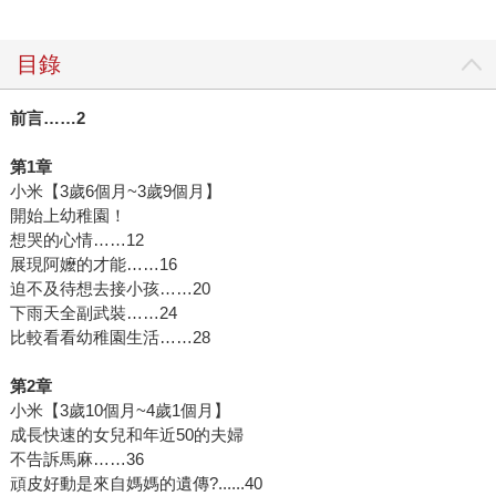
目錄
前言……2
第1章
小米【3歲6個月~3歲9個月】
開始上幼稚園！
想哭的心情……12
展現阿嬤的才能……16
迫不及待想去接小孩……20
下雨天全副武裝……24
比較看看幼稚園生活……28
第2章
小米【3歲10個月~4歲1個月】
成長快速的女兒和年近50的夫婦
不告訴馬麻……36
頑皮好動是來自媽媽的遺傳?......40