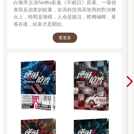
白敬亭主演Netflix影集《不眠日》原著。一場偵
查與反偵查的較量，在高科技與高智商的對決舞
台上，時間是籌碼，人命是賭注，螳螂補蟬、黃
雀在後，結束才是開始。
看更多