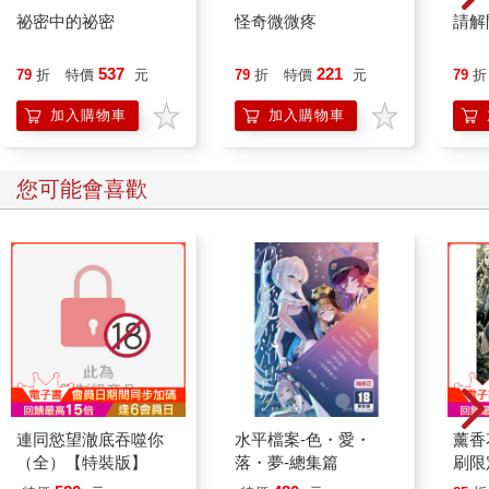
祕密中的祕密
怪奇微微疼
請解
537
221
79
折
特價
元
79
折
特價
元
79
折
加入購物車
加入購物車
您可能會喜歡
連同慾望澈底吞噬你
水平檔案-色・愛・
薰香
（全）【特裝版】
落・夢-總集篇
刷限定