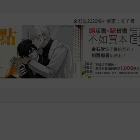
2026金石堂暑假漫博〈你好，我