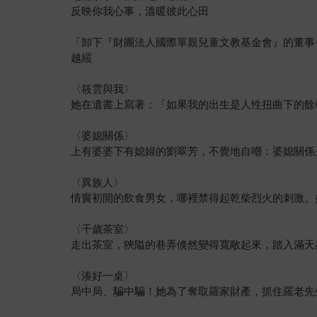
反映你我心事，溫暖彼此心田
「卸下『財團法人國際單親兒童文教基金會』的董事
越綏
〈筱雲與我〉
她在遺書上寫著：「如果我的出生是人性扭曲下的餘
〈婆媳關係〉
上有婆婆下有媳婦的劉翠芳，不覺地自嘲：婆媳關係
〈異族人〉
情竇初開的飲食男女，哪裡禁得起乾柴烈火的刺激。
〈千歲茶室〉
走出茶室，狹隘的巷弄倏然變得寬敞起來，踏入滿天
〈湊好一桌〉
局中局、騙中騙！她為了奪取羅家財產，抓住羅老先