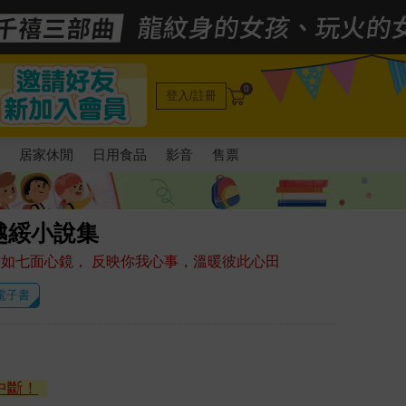
0
登入/註冊
電
居家休閒
日用食品
影音
售票
越綏小說集
猶如七面心鏡， 反映你我心事，溫暖彼此心田
 電子書
中斷！