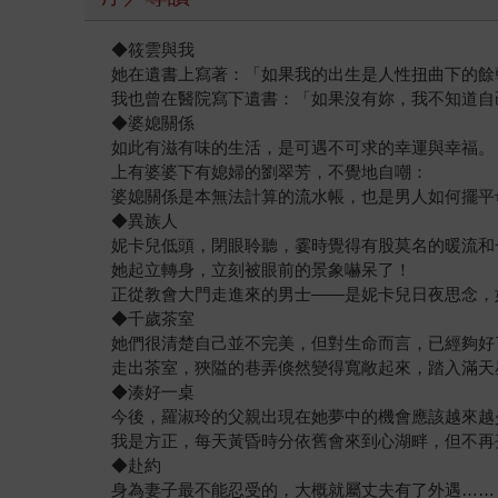
◆筱雲與我
她在遺書上寫著：「如果我的出生是人性扭曲下的餘
我也曾在醫院寫下遺書：「如果沒有妳，我不知道自
◆婆媳關係
如此有滋有味的生活，是可遇不可求的幸運與幸福。
上有婆婆下有媳婦的劉翠芳，不覺地自嘲：
婆媳關係是本無法計算的流水帳，也是男人如何擺平
◆異族人
妮卡兒低頭，閉眼聆聽，霎時覺得有股莫名的暖流和
她起立轉身，立刻被眼前的景象嚇呆了！
正從教會大門走進來的男士——是妮卡兒日夜思念，
◆千歲茶室
她們很清楚自己並不完美，但對生命而言，已經夠好
走出茶室，狹隘的巷弄倏然變得寬敞起來，踏入滿天
◆湊好一桌
今後，羅淑玲的父親出現在她夢中的機會應該越來越
我是方正，每天黃昏時分依舊會來到心湖畔，但不再
◆赴約
身為妻子最不能忍受的，大概就屬丈夫有了外遇……