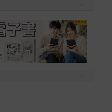
吃一點〉第二波
金石堂2026海