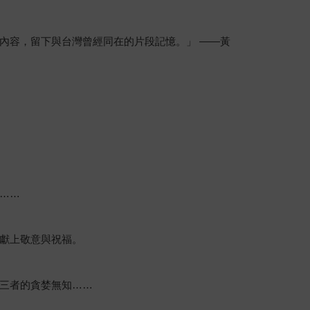
內容，留下與台灣曾經同在的片段記憶。」 ——黃
……
獻上敬意與祝福。
三者的貪婪無知……