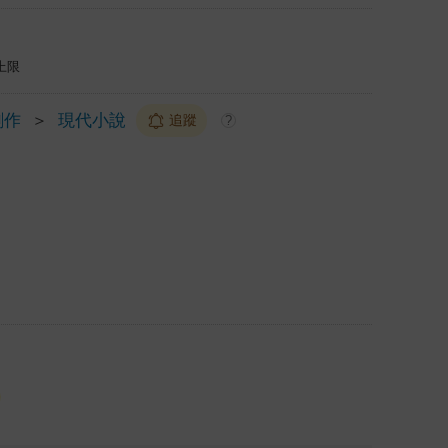
上限
創作
＞
現代小說
追蹤
?