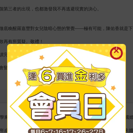
個第三者的出現，也都激發我不再逃避現實的決心。
徹底喚醒羅嘉豐對女兒陰暗心態的警覺——極有可能，陳佑香就是下
敢再有所質疑。敬禮！
讀完，我不但一點都不勉強，反而十分暢快。
會變得更溫暖的人，都能在本書中得到安慰與啟發。
學東方民族基金會研究員、美國心理諮商協會（ACA）會員、美國婚
95年成立「財團法人國際單親兒童文教基金會」，並籌設收容中輟未