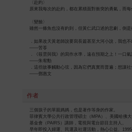
〈赴約〉
原來我每次的赴約，都在累積面對衝突的勇氣，而每
〈變臉〉
雖然一條魚也沒有釣到，但黃仁武口述的悲劇，倒是
．如果改天黃老師說要寫長篇甚至大河小說，我也不
——苦苓
．《筱雲與我》的寫作水準，遠在預期之上！一口氣
——朱宥勳
．這些故事觸動心弦，因為它們真實而普遍；想讓社
——鄧惠文
作者
三個孩子的單親媽媽，也是著作等身的作家。
菲律賓大學公共行政管理碩士（MPA）、美國哈佛大
基金會（PAIRS）講師，電視與電台節目主持人。
早年即投入婦運、民運及社運活動，熱心公益。19