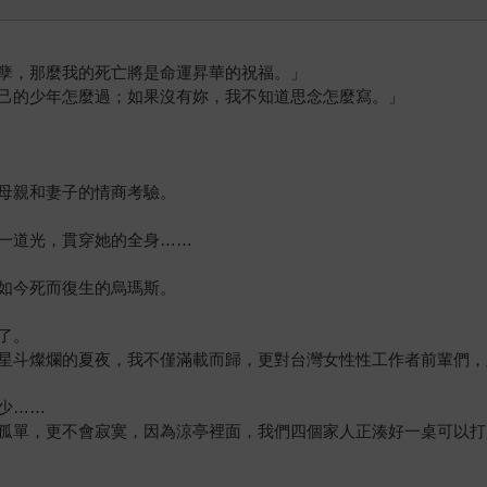
孽，那麼我的死亡將是命運昇華的祝福。」
己的少年怎麼過；如果沒有妳，我不知道思念怎麼寫。」
母親和妻子的情商考驗。
一道光，貫穿她的全身……
如今死而復生的烏瑪斯。
了。
星斗燦爛的夏夜，我不僅滿載而歸，更對台灣女性性工作者前輩們，
少……
孤單，更不會寂寞，因為涼亭裡面，我們四個家人正湊好一桌可以打