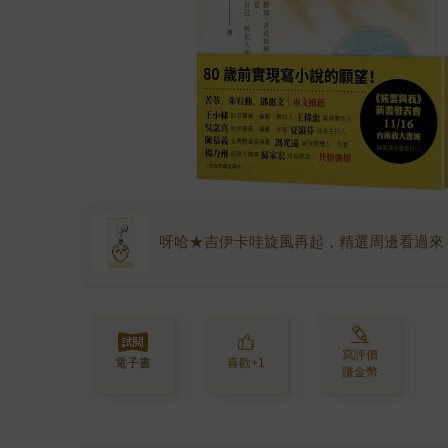
呀哈★吉伊卡哇旋風再起，精選周邊看過來
寫評價
電子書
喜歡+1
賺金幣