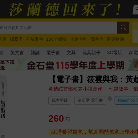
圭吾
楊双子
公益書包
16647續集
吉伊卡哇
高希均
通靈藥師
路邊攤新作
馬斯克
玩具總動員5
超慢跑
館
英文書
雜誌
電子書
文具
玩具親子
3C電玩
家
【電子書】筱雲與我：黃
黃越綏首部短篇小說創作！ 七篇故事，
?
紙本平裝
金石堂 電子書
Readmoo
260
元
認購希望書包，幫助弱勢孩童上學不