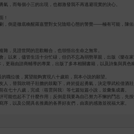
勇氣，而每個小三的出現，也都激發我不再逃避現實的決心。
面！
劇，倒是徹底喚醒羅嘉豐對女兒陰暗心態的警覺——極有可能，陳佑
複雜，見證世間的悲歡離合，也領悟出生命之無常。
會」以來，儘管生活十分忙碌，但仍不忘為弱勢單親，出版《樂在家
本，更藉由諮商輔導的專業，出版了多本相關書籍，以及詩集與異色
長的職位後，冀望能夠實現八十歲前，寫本小說的願望。
友人，替我吹哨子壯膽的鼓勵下，終於提起勇氣，決定學武松借酒壯
前在七十八歲，完成〈筱雲與我〉等七篇短篇小說，並彙集成書。
評可能也起不了什麼作用；反倒是我要為自己努力不懈的鬥志，先按
寫序，以及公開具名推薦的各界好友們，由衷的感激並祝福大家。