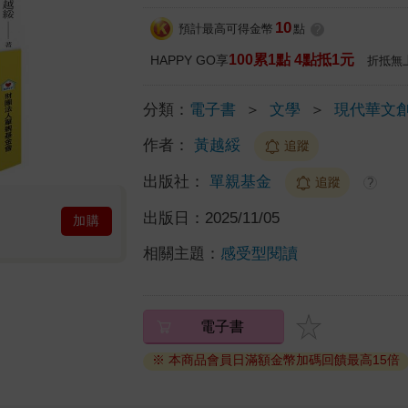
10
預計最高可得金幣
點
?
100累1點 4點抵1元
HAPPY GO享
折抵無
分類：
電子書
＞
文學
＞
現代華文
作者：
黃越綏
追蹤
出版社：
單親基金
追蹤
?
出版日：
2025/11/05
加購
相關主題：
感受型閱讀
電子書
※ 本商品會員日滿額金幣加碼回饋最高15倍