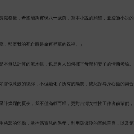
長職務後，希望能夠實現八十歲前，寫本小說的願望，並透過小說的
孽，那麼我的死亡將是命運昇華的祝福。」
是本無法計算的流水帳，也是男人如何擺平母親和妻子的情商考驗。
如膠似漆般的纏綿，不但融化了所有的隔閡，彼此探尋身心靈的契合
星斗燦爛的夏夜，我不僅滿載而歸，更對台灣女性性工作者前輩們，
生慈悲的弱點，掌控媽寶兒的愚孝，利用羅淑玲的單純善良，以及第