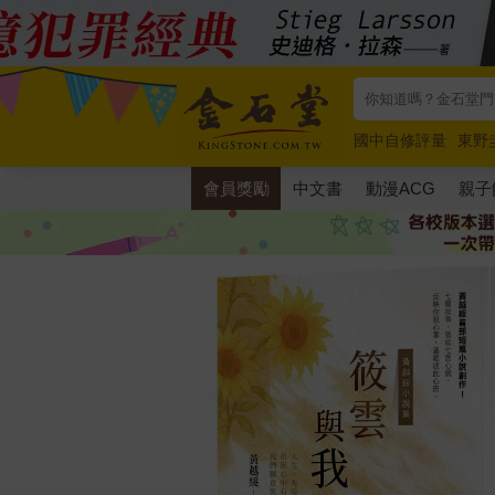
國中自修評量
東野
唯紅花綻放
奧德賽
會員獎勵
中文書
動漫ACG
親子