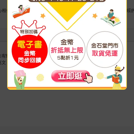
傾心相伴》《單親白皮書3.擁抱希望》《我不婚，然後呢？》《黃越
宥勳 006
文 010