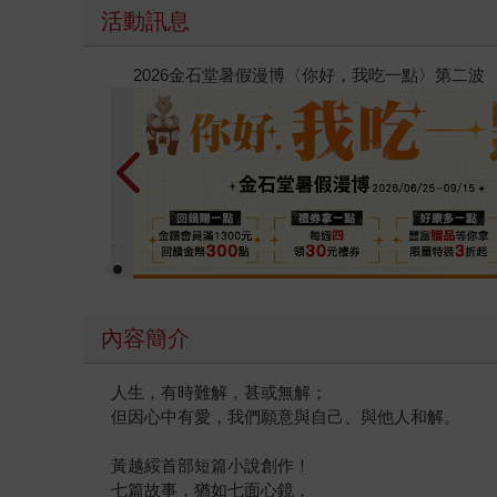
活動訊息
春光ｘ奇幻基地｜全書系展
內容簡介
人生，有時難解，甚或無解；
但因心中有愛，我們願意與自己、與他人和解。
黃越綏首部短篇小說創作！
七篇故事，猶如七面心鏡，