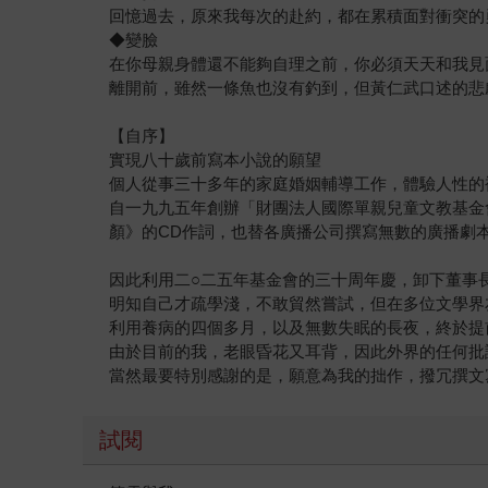
回憶過去，原來我每次的赴約，都在累積面對衝突的
◆變臉
在你母親身體還不能夠自理之前，你必須天天和我見
離開前，雖然一條魚也沒有釣到，但黃仁武口述的悲
【自序】
實現八十歲前寫本小說的願望
個人從事三十多年的家庭婚姻輔導工作，體驗人性的
自一九九五年創辦「財團法人國際單親兒童文教基金
顏》的CD作詞，也替各廣播公司撰寫無數的廣播劇
因此利用二○二五年基金會的三十周年慶，卸下董事
明知自己才疏學淺，不敢貿然嘗試，但在多位文學界
利用養病的四個多月，以及無數失眠的長夜，終於提
由於目前的我，老眼昏花又耳背，因此外界的任何批
當然最要特別感謝的是，願意為我的拙作，撥冗撰文
試閱