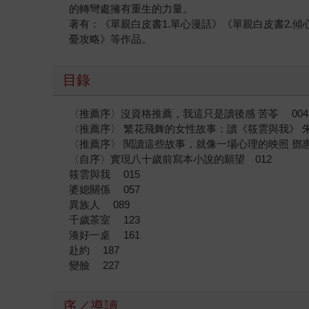
的轉彎處擁有重生的力量。
著有：《單親白皮書1.單心漫話》《單親白皮書2.
憂攻略》等作品。
目錄
〈推薦序〉沒資格推薦，我這只是讀後感 苦苓 004
〈推薦序〉 繁花飛舞的女性故事：讀《筱雲與我》 朱
〈推薦序〉 閱讀這些故事，就像一場心理的映照 鄧惠
〈自序〉實現八十歲前寫本小說的願望 012
筱雲與我 015
婆媳關係 057
異族人 089
千歲茶室 123
湊好一桌 161
赴約 187
變臉 227
序／導讀