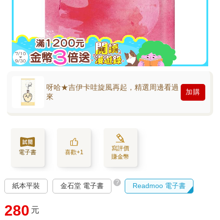
呀哈★吉伊卡哇旋風再起，精選周邊看過
加購
來
寫評價
電子書
喜歡+1
賺金幣
?
紙本平裝
金石堂 電子書
Readmoo 電子書
280
元