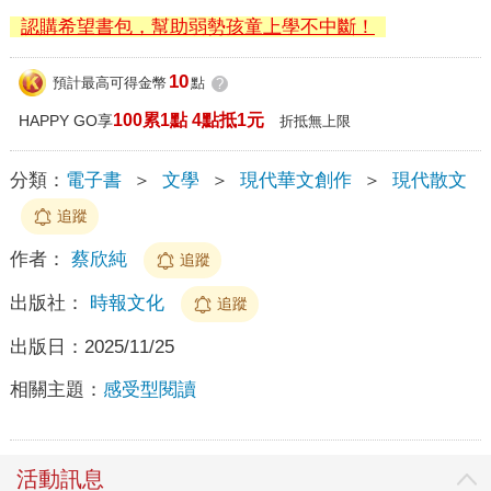
認購希望書包，幫助弱勢孩童上學不中斷！
10
預計最高可得金幣
點
?
100累1點 4點抵1元
HAPPY GO享
折抵無上限
分類：
電子書
＞
文學
＞
現代華文創作
＞
現代散文
追蹤
作者：
蔡欣純
追蹤
出版社：
時報文化
追蹤
出版日：
2025/11/25
相關主題：
感受型閱讀
活動訊息