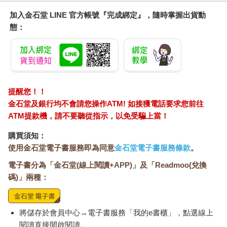
來，難得陽光燦爛卻不覺得熱，像是什麼事都沒有發生。大象捲
加入金石堂 LINE 官方帳號『完成綁定』，隨時掌握出貨動
起路中央的貓、衝撞丟掉貓的女人、親吻阿美……這麼多年過
態：
去，它仍站在霧裡不停地經驗、回憶著，時時修正對人事物的評
價，為不同階段的我作出抵抗或回應。無關少女革命，這僅僅是
我私人的通過儀式，每走過一段、時差便縮短一些，大象身上的
紋路又淺一點。
搬離霧峰後，我牽著狗狗肉圓去隔壁公園散步，鮮少在路上遇到
詭異事蹟。好鬥的肉圓在走出社區大門之前，總是會刻意挑釁住
提醒您！！
在第一戶的鄰居，對著他們的邊境獵犬大吼大叫，盆栽亂尿尿占
金石堂及銀行均不會請您操作ATM! 如接獲電話要求您前往
地盤。那隻邊境獵犬被養在狹窄的陽台，一天只散步三分鐘，每
ATM提款機，請不要聽從指示，以免受騙上當！
次狹路相逢都咬牙裂嘴、想殺了我家的狗，肉圓往往邊後退邊以
吼罵回敬。
購買須知：
前陣子遇到鄰居牽著邊境獵犬，他們難得慢慢地晃了一圈，甚至
使用金石堂電子書服務即為同意
金石堂電子書服務條款
。
走來打招呼。鄰居說狗很親人可以摸、我便摸爆牠的頭，返家後
電子書分為「金石堂(線上閱讀+APP)」及「Readmoo(兌換
攤開掌心給肉圓聞，牠卻異常熱情地舔我的手，彷彿宿敵並不存
碼)」兩種：
在。與弟弟說起這件事，他淡淡地回我，那隻邊境獵犬好像是新
的，幾年前早就被換過了。
將儲存於會員中心→電子書服務「我的e書櫃」，點選線上
閱讀直接開啟閱讀。