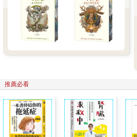
的八卦，當周杰倫宣告與侯佩岑交往時，神似蔡依林的堂姊也跟
著紅了眼眶。
我喜歡古厝多於新建的房子，每個切面都能曬到陽光，淺淺的格
局藏不住壞東西。新式透天厝的格局是狹長型的，我尤其害怕從
客廳通往浴室的走廊，狹窄、陰冷且漫長，好像怎麼走也走不
完。浴室裡的馬桶、洗手盆和浴缸都是桃紅色的，摸起來很像塑
膠材質。據說台灣某個時期，桃紅色曾是盥洗用具的流行色調，
偏深的顏色最耐髒，後來眾人才想通那也只是「看起來」不髒而
已，看不清穢物顏色會衍生諸多健康問題。
阿公家的熱水器是用瓦斯桶加熱，不能時時開著。洗澡前要先把
浴缸的水放滿，以水瓢慢慢舀著洗。桃園山上極為濕冷，動作慢
一點馬上就涼掉了，因此我抱著戰鬥心情清洗自己。
推薦必看
某次長輩喊我洗澡，我抱著臉盆衣物走到浴室，門竟是鎖起來
的。敲門後堂姊說她們快洗好了，將鎖解開邀我進浴室玩耍。熱
騰水氣冒出，我看到她們疊坐在浴缸裡，擁抱著彼此。不管做什
麼、堂姊們總是黏在一起，這次我卻覺得困惑，浴缸有什麼遊戲
好玩？大姊好心為我解答：「我們在玩吸奶的遊戲。」她說完
後，二姐便示範給我看，大力吸吮大姊奶頭後認真評論：「嗯，
姊姊的奶吸起來好甜，妳要不要試試看我的？」好啊，大姊低頭
吸她後，露出嘔吐貌：「噁！妳的怎麼是臭酸的！」然後，她轉