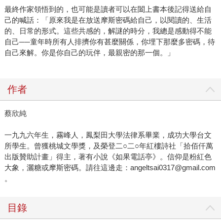
最終作家領悟到的，也可能是讀者可以在闔上書本後記得送給自
己的喊話：「原來我是在放送摩斯密碼給自己，以閱讀的、生活
的、日常的形式。這些共感的，解謎的時分，我總是感動得不能
自己──童年時所有人排擠你有甚麼關係，你埋下那麼多密碼，待
自己來解。你是你自己的玩伴，最親密的那一個。」
作者
蔡欣純
一九九六年生，霧峰人，鳳梨田大學法律系畢業，成功大學台文
所學生。曾獲桃城文學獎，及榮登二○二○年紅樓詩社「拾佰仟萬
出版贊助計畫」得主，著有小說《如果電話亭》。信仰是粉紅色
大象，灑糖或摩斯密碼。請往這邊走：angeltsai0317@gmail.com
。
目錄