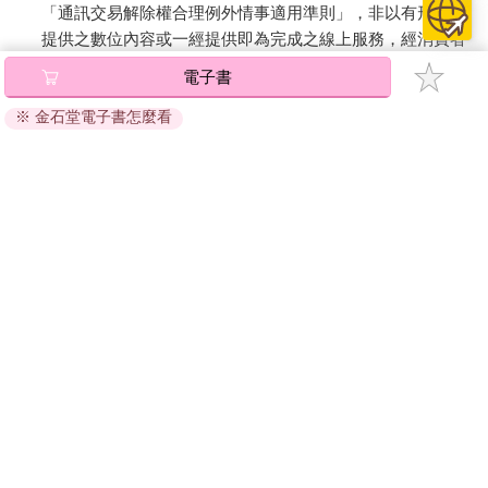
「通訊交易解除權合理例外情事適用準則」，非以有形媒介
提供之數位內容或一經提供即為完成之線上服務，經消費者
事先同意始提供。（如：電子書、電子雜誌、下載版軟體、
電子書
虛擬商品…等），
不受「網購服務需提供七日鑑賞期」的限
制
。為維護您的權益，建議您先使用「試閱」功能後再付款
※ 金石堂電子書怎麼看
購買。
關於我們
門市查詢
分紅大聯盟
客服中心