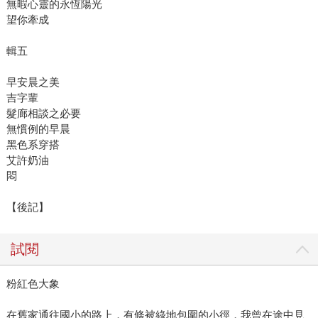
無暇心靈的永恆陽光
望你牽成
輯五
早安晨之美
吉字輩
髮廊相談之必要
無慣例的早晨
黑色系穿搭
艾許奶油
悶
【後記】
試閱
粉紅色大象
在舊家通往國小的路上，有條被綠地包圍的小徑，我曾在途中見