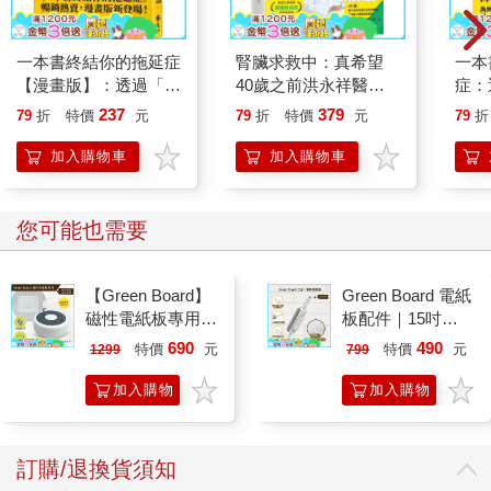
過來對我燦笑，擠出迷死人的酒窩：「純，要不要給姊姊吸吸看
啊？」我被她們的遊戲嚇到了，連門都沒記得闔上，便穿過長長
的走廊，奔回客廳避難。
一本書終結你的拖延症
腎臟求救中：真希望
一本
她們也曾蒐集帥表哥的口水，騙我說不喝就會死。二姊躺在地上
【漫畫版】：透過「小
40歲之前洪永祥醫師
症：
假死、大姊將解藥倒入她口中、而後二姊復活，百般勸誡我快點
行動」打開大腦的行動
就告訴我這些事
開大
237
379
79
折
特價
元
79
折
特價
元
79
折
喝下。這是孩童摸索身體、探索性向的身體遊戲嗎？坦白說我不
開關，懶人也能變身
人也
確定。堂姊們大概覺得我看起來很傻，怎麼弄都不會生氣，隨便
「行動派」的37個科
的3
加入購物車
加入購物車
學方法
哄就會跟著做蠢事。我是無足輕重的餘興節目，未曾參與任何遊
戲隊伍。抵死不從的結果是，她們派出堂弟見我就吐口水，動員
每一個弟弟加入懲罰戰隊……無處可逃的我，只能把自己鎖在房
您可能也需要
間。
黏在身上的口水乾涸，瘀青隨著時間淡去，手上的疤痕也消失
【Green Board】
Green Board 電紙
了。那些拼命記下的畫面仍是過於潦草的圖，缺乏繪畫天份的我
磁性電紙板專用 -
板配件｜15吋
沒能補上光影，便為它們逐一貼上粉色玻璃紙，封印，結束這一
二合一圓形速擦激
ECO專用 三合一
回合。為了擁有粉紅色的眼睛，我願意讓黑色陰影倒流進身體，
690
490
特價
元
特價
元
1299
799
活板擦 E8M 台灣
筆擦組｜磁性手寫
不時感到有龐然大物在心中散步，呼吸與心跳逐漸同頻──大象代
專利設計
板 替換筆 板擦
加入購物
加入購物
替我記得，大象永遠不會忘記。
閉上眼睛，我隱約能看到大象纖長的睫毛、厚實的身軀，細看會
車
車
發現肌膚的顏色深淺不一，昔日陰影在它身上裂成不規則的胎
訂購/退換貨須知
記，於是我終於能在盛夏露出無瑕的雙臂，擁抱遲來的新生。
在脫去深色外套後、又重回昔日恐怖小徑，乾爽的涼風迎面而