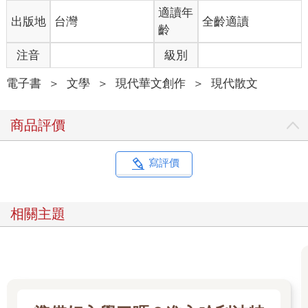
殘忍、不合時宜的事，只要轉過頭去，不要看就好了。
適讀年
出版地
台灣
全齡適讀
在《如果電話亭》出版後，久未聯繫的國中同學突然約我，我坐
齡
在一中街的小火鍋店裡，看她翻出書裡的角色，指著它對我真心
話大告白：「妳知道嗎？我就是阿美。」阿美翻攪著鍋裡的麻辣
注音
級別
鴨血，與我說起身材焦慮，還有她為了融入愛玩的網美小圈圈，
苦於沒有性愛經驗當談資，在交友軟體找人破處的事情。她所能
電子書
＞
文學
＞
現代華文創作
＞
現代散文
走到最遠的一步是與網友踏入汽車旅館，沒想到褪下裙子後，對
方隨意摸幾下便決定撤退。阿美撈起快要煮爛的臭豆腐，有點想
商品評價
哭地說，當時她整個人超想尬賽！不知道是不是消化的雜音被聽
見了，屎意來得還真不是時候，差一點點就可以告別空白的自
己。
寫評價
阿美的故事是混雜辛香料的鍋，可是在走出那間店之後，我最常
想起的是話題間她清淡地帶過，家裡不當飼養著一隻貴賓狗。狗
整天被關在窄小的籠子裡、便溺兩天清一次，甚至沒人餵飼料給
相關主題
牠，漫長狗生所能倚靠的，只有定時飼料機。阿美說自己未曾與
誰招認家中有狗，也從沒為牠拍過任何一張照片，假裝沒這隻
狗，假裝沒這回事。
我想起中學時曾與阿美一起當值日生，兩個女生把三十五人份的
團膳徒手抬上五樓又抬下去，三菜一飯一湯總共要走五趟，光是
想就覺得頭暈。樓梯間她催促我走快一點，拜託妳再快一點，就