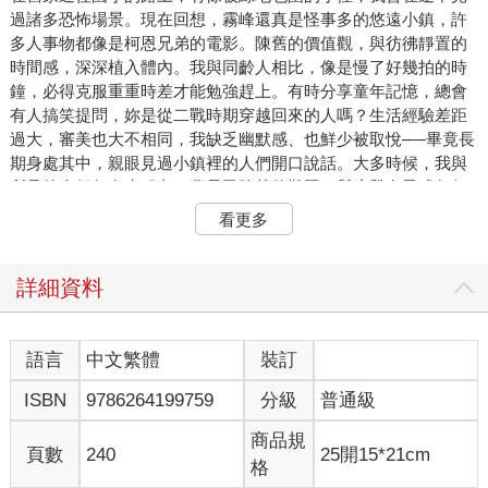
過諸多恐怖場景。現在回想，霧峰還真是怪事多的悠遠小鎮，許
多人事物都像是柯恩兄弟的電影。陳舊的價值觀，與彷彿靜置的
時間感，深深植入體內。我與同齡人相比，像是慢了好幾拍的時
鐘，必得克服重重時差才能勉強趕上。有時分享童年記憶，總會
有人搞笑提問，妳是從二戰時期穿越回來的人嗎？生活經驗差距
過大，審美也大不相同，我缺乏幽默感、也鮮少被取悅──畢竟長
期身處其中，親眼見過小鎮裡的人們開口說話。大多時候，我與
所見的人們仍在克服老一輩早已跨越的難題，與摩登女子或任何
一波少女革命，都扯不上半點關係。
看更多
扯遠了，說好要談恐怖場景，先說說普通級的好了，讓我們重回
那條無害的小徑。某次趕著上學途中，媽開車載我和弟弟去學
校，行經小徑路口時突然有個女人火速衝出來，面無表情地把看
詳細資料
來奄奄一息的貓丟在路的正中間。來不及剎車也只能開過去，我
壓抑住尖叫的衝動，因為媽已先幫我叫了。她把車開得很直，沒
聽到異物的聲音，我們在心裡默默安慰自己，應是沒有輾過去。
語言
中文繁體
裝訂
想到爸說過死貓吊樹頭死狗放水流，我曾看過誰把死掉的狗拋入
ISBN
9786264199759
分級
普通級
河中，拍拍雙手轉身離開，既不衛生也不環保。瘋女人與貓怎麼
了？沒有人知道。但我知道小鎮裡一半以上的狗，晚餐幾乎都是
商品規
來自同一間便當店，主人啃完雞腿的肉、與老闆娘要免費的塑膠
頁數
240
25開15*21cm
格
袋、把骨頭包回家，直到飼養觀念早已轉變的此刻也還是這樣。