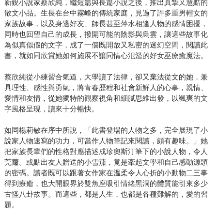
新銳小說家蔡欣純，繼短篇與長篇小說之後，推出真摯又慧黠的
散文小品。生長在台中霧峰的傳統家庭，見過了許多重男輕女的
家族故事，以及身邊好友、師長甚至萍水相逢人物的感情困擾，
同時也回望自己的成長，撥開可能的陰影與烏雲，讓這些故事化
為似真似假的文字，成了一個既開放又私密的迷幻空間，閱讀此
書，就如同欣賞她如何施展不讓同情心氾濫的好女巫療癒魔法。
蔡欣純從小練習合氣道，大學讀了法律，卻又棄法從文的她，兼
具理性、感性與勇氣，將青春歷程和社會新鮮人的心事，親情、
愛情和友情，從她獨特的觀察視角和細膩思維出發，以颯爽的文
字風格呈現，讀來十分暢快。
如同楊莉敏在序中所說，「此書登場的人物之多，完全展現了小
說家人物速寫的功力，可當作人物筆記來閱讀，頗有趣味。」她
把家族長輩們的性格對應描述成珍奧斯汀筆下的小說人物，令人
莞薾。或點出友人贈送的小雪茄，竟是牽起文學和自己感動源頭
的密碼。讀者既可以跟著女作家在溫柔令人心折的小動物二三事
得到療癒，也大開眼界於雙魚座吸引情緒黑洞的體質能引來多少
古怪八卦故事。而這些，都是人生，也都是各種難解的，愛的習
題。