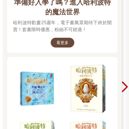
不會覺得重了。她決定輕盈地活著，將弱點藏在連自己都看不見
準備好入學了嗎？進入哈利波特
的地方，只要不去看就不會感覺害怕。但我就是學不會阿美的妙
的魔法世界
招，偏要狠狠對準痛處，無論是砍殺片或恐怖片都沒遮眼。我逼
迫自己直視，並在心中畫起素描，工筆勾勒出它們的輪廓，過於
哈利波特歡慶25週年，電子書萬眾期待下終於開
複雜的陰影交給時間補上。
賣！套書限時優惠，粉絲不可錯過！
此時童年早已走遠，我卻遲遲不能補上光影，深怕毀壞畫面邏
輯，或不小心誤讀誰的表情。也不是所有事物都有影子，至今仍
看更多
在想，某張畫面是不是漏看？年紀很小的時候，桃園親戚來霧峰
作客，我與二位堂姊散步去超商買飲料，走過霧峰小徑。沒多久
便與她們走散，迷失在空地的矮林，林子裡有個披頭散髮衣袖垂
落地的女人，她眼神渙散滿臉都是口水、幾乎把衣服都沾溼，就
站在那裡動也不動。待堂姊喊我，我朝著聲音走去又回頭看，女
人已經不見了。當下沒有想太多，考慮到堂姊常欺負我，只覺得
說不定是她們在惡作劇，或恰巧碰見腦傷的人罷了。
兒時去爸的桃園老家過年，阿公自建透天厝在貓尾崎山上，隔壁
是紅磚砌成的古厝，還有早已廢棄的豬圈。平時沒人居住，曾遭
過好幾次小偷，還有玫瑰瞳鈴眼劇組打電話來，詢問能不能借用
拍戲。每次返鄉爸媽都要花大量時間打掃、忙於籌備拜拜事宜，
小朋友則聚集在近百坪的庭院玩耍，全心感受所謂鄉下大家庭的
年節氛圍。除夕守夜時分，堂姊們帶我去古厝烤火踩火、玩撲克
牌賭糖果、瞎聊哪個表哥比較帥……最精彩的還是聽她們說雙J戀