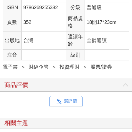
反應是：「怎麼這麼貴？」但若店員告訴你，這是東京米其林甜
ISBN
9786269255382
分級
普通級
點師傅親手設計、每日限量十份、使用最高等級的食材，你可能
會覺得這 300 元是「值得的」。股票也是如此。當你看到 Apple
商品規
一股 150 美元，或看到 Nvidia 一股上千美元，你可能直覺反應是
頁數
352
18開17*23cm
格
「太貴了」。但真正的問題不是「價格多少」，而是「這家公司
是否值這個價？」。
適讀年
出版地
台灣
全齡適讀
關鍵觀念：價格 ≠ 價值
齡
價格，是市場當下的標籤。價值，是公司未來能為你創造多少成
果。很多人誤以為股價高就是「被高估」，低就是「便宜」。
注音
級別
事實上，股價常常會因為題材炒作、籌碼擠壓、市場情緒而偏離
價值。成熟投資人不會只看價格，而是會問自己：「這家公司，
電子書
＞
財經企管
＞
投資理財
＞
股票/證券
真的值現在這個價嗎？」
三種常見估值方式：看懂價格背後的價值
商品評價
投資股票，不只是「它漲了沒」，更是要判斷「它值不值這個
價」。以下三種估值方法，是投資人最常用的工具：
1. 本益比（Price-Earnings Ratio ,簡稱PE Ratio）
寫評價
最常見也最直觀。公式是：PE = 股價 ÷ 每股盈餘（EPS）。PE
高，不一定代表股價「太貴」，有時候反而代表市場對它的高速
成長充滿期待。
相關主題
2. 本益成長比（Price/Earnings to Growth,簡稱PEG）
特別適合高成長股。同時考慮成長與估值，更精準。公式是：