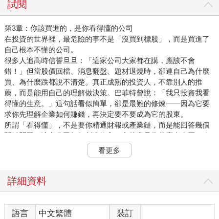
試閱
第3章：你該買進的，是你看得懂的公司
在投資的世界裡，最危險的事不是「沒買到標股」，而是買進了
自己根本不懂的公司。
很多人追高時信誓旦旦：「這家公司大家都在講，應該不會
錯！」但當股價回檔、消息翻盤、題材退燒時，卻連自己為什麼
買、為什麼跌都說不清楚。真正成熟的投資人，不靠別人的推
薦，而是能用自己的理解做決策。巴菲特曾說：「我只投資我看
得懂的生意。」這句話看似簡單，卻是最難的修煉——因為它要
求你先理解企業如何賺錢，再決定要不要成為它的股東。
所謂「看得懂」，不是要你精通財報或產業鏈，而是能回答幾個
關鍵問題：這家公司如何創造收入？它的產品為什麼有人買？未
來三到五年，它還能維持競爭優勢嗎？
看更多
這一章，我想帶你建立「企業理解力」的投資觀。我們不追熱門
題材，也不賭短線波動，而是學會判斷一家公司是否具備長期價
值——因為當你真正看懂一家公司時，你買的就不只是股票，而
詳細資料
是一個你願意陪它成長的故事。
3-1 一家公司真正值多少？從估值說起
你走進一家麵包店，看到櫥窗裡一塊蛋糕標價 300 元，心中直覺
語言
中文繁體
裝訂