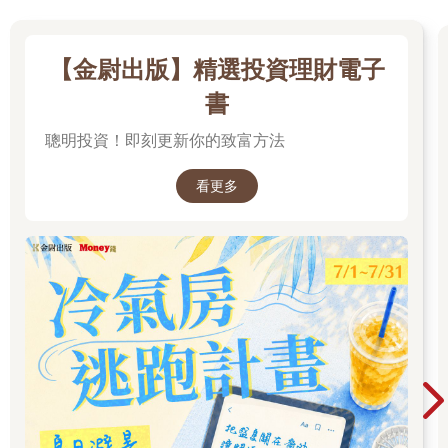
PEG = PE ÷ 盈餘成長率。但盈餘成長率數據敏感較難以預測。
3. 市值營收比（Price-to-Sales Ratio ,簡稱PS Ratio）
特別適合還在成長、暫時沒有獲利的新創公司。公式是：PS = 公
【金尉出版】精選投資理財電子
司市值 ÷ 年營收。它能幫助我們判斷，這家公司目前的規模，是
書
否真的能被營收支撐起來。
4. 折現現金流（Discounted Cash Flow,簡稱DCF）
聰明投資！即刻更新你的致富方法
這是專業投資人常用的進階工具。透過推算公司未來能產生多少
現金，再折算回今天的價值。雖然需要假設很多變數（成長率、
看更多
折現率），但它能讓你更接近「這家公司真正值多少」。
估值工具不是水晶球，但它們能幫你避免只看「價格」的陷阱。
學會判斷價值，你才不會被市場情緒牽著走。
關鍵觀念：股價高 ≠ 被高估
投資不是找便宜的價格，而是找被低估的未來。當你願意花時間
去理解企業的商業模式、毛利結構、獲利來源時，你就能分辨出
「貴」的是情緒，還是價值。市場短期靠情緒定價，但長期終究
會向基本面靠攏——懂得看懂財報的人，才有機會在別人猶豫時
看見未來。
比較以下兩家公司：很多人直覺選 A，因為「便宜」。但其實兩
者本益比相同，代表它們的價值比是相等的。如果 B 還具備更強