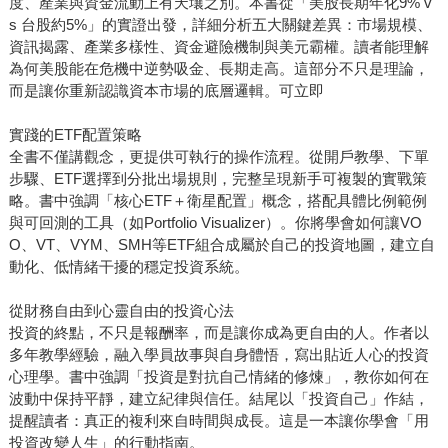
度、產業與資金流動上有天壤之別。本書從「美股長期年化9% v
s 台股約5%」的實證出發，詳細分析五大關鍵差異：市場規模、
資訊揭露、產業多樣性、資金避險機制與美元霸權。讀者能理解
為何美股能在危機中逆勢吸金、長期走高。這部分不只是理論，
而是讓你重新認識資本市場的底層邏輯。可立即
實踐的ETF配置策略
全書不僅講觀念，更提供可執行的操作流程。從開戶教學、下單
步驟、ETF選擇到分批出場規則，完整呈現新手可複製的實戰策
略。書中強調「核心ETF＋衛星配置」概念，搭配具體比例範例
與可回測的工具（如Portfolio Visualizer）。你將學會如何讓VO
O、VT、VYM、SMH等ETF組合成屬於自己的投資地圖，建立自
動化、低情緒干擾的穩定投資系統。
從財務自由到心靈自由的投資心法
投資的終點，不只是報酬率，而是讓你成為更自由的人。作者以
多年教學經驗，融入學員故事與自身體悟，寫出貼近人心的投資
心理學。書中強調「投資是對抗自己情緒的修煉」，教你如何在
波動中保持平靜，建立紀律與信任。結尾以「投資自己」作結，
提醒讀者：真正的複利來自時間與成長。這是一本讓你學會「用
投資改變人生」的行動指南。