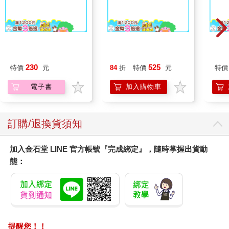
想像你開一家咖啡店：
• 損益表：你賣咖啡收入多少？扣掉成本、租金、薪資，剩多少利
潤？
【電子書】煙硝玫瑰
【13章】專業冰滴菓
蝦米
• 資產負債表：你有多少設備？貸款多少？資產和債務比例如何？
臻3入組(160ml/瓶)
口罩
• 現金流量表：客人刷卡 30 天後才入帳，但你要立刻付薪水與房
租，現金流是否能支撐？
230
525
特價
元
84
折
特價
元
特價
這三張表，就是公司的「健康檢查報告」。
電子書
加入購物車
• 損益表 = 血液檢查 → 看公司是否有「營養」。
• 資產負債表 = 骨架檢查 → 看公司是否「站得穩」。
• 現金流量表 = 心臟供血 → 看公司是否「活得下去」。
案例：Netflix 的財報觀察
訂購/退換貨須知
• 損益表：2024 年營收約 390 億美元，淨利逐年成長。
• 資產負債表：2024 年底現金與短期投資約 78.1億美元，淨債務
加入金石堂 LINE 官方帳號『完成綁定』，隨時掌握出貨動
約 77.8億美元。
態：
• 現金流量表：2024 年自由現金流約 69.2億美元。
Netflix 雖然持續獲利，但因投入內容與資本支出龐大，自由現金
流的穩健性確實值得重視。
財報不是冷冰冰的數字，而是企業健康狀況的體檢報告。Netflix
的獲利能力看似強勁，但若自由現金流不足，就代表它仍需持續
投入資金維持競爭力。
提醒您！！