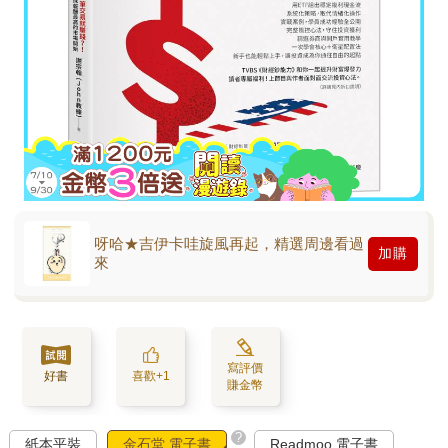
呀哈★吉伊卡哇旋風再起，精選周邊看過
加購
來
寫評價
好書
喜歡+1
賺金幣
?
紙本平裝
金石堂 電子書
Readmoo 電子書