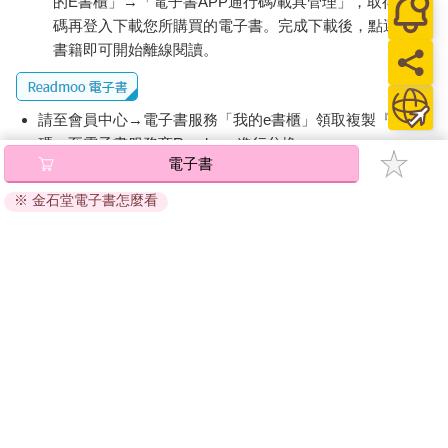
來。投資，也就更心安。
的E書櫃」→「電子書APP通行碼/載具管理」，取得通行
碼再登入下載您所購買的電子書。完成下載後，點選任一
書籍即可開始離線閱讀。
請至會員中心→電子書服務「我的e書櫃」領取複製『兌換
碼』至電子書服務商Readmoo進行兌換。
電子書
退換貨須知：
※ 金石堂電子書怎麼看
因版權保護，您在金石堂所購買的電子書僅能以金石堂專屬
的閱讀軟體開啟閱讀，無法以其他閱讀器或直接下載檔案。
依據「消費者保護法」第19條及行政院消費者保護處公告之
「通訊交易解除權合理例外情事適用準則」，非以有形媒介
提供之數位內容或一經提供即為完成之線上服務，經消費者
事先同意始提供。（如：電子書、電子雜誌、下載版軟體、
虛擬商品…等），
不受「網購服務需提供七日鑑賞期」的限
制
。為維護您的權益，建議您先使用「試閱」功能後再付款
購買。