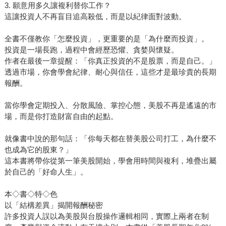
3. 願意用多久讓複利替你工作？
這讓投資人不再盲目追高殺低，而是以紀律面對波動。
全書不僅教你「怎麼投資」，更重要的是「為什麼而投資」。
投資是一場長跑，過程中會經歷恐懼、貪婪與懷疑。
作者在最後一章提醒：「你真正投資的不是股票，而是自己。」
透過市場，你會學會紀律、耐心與信任，這些才是最珍貴的長期
報酬。
當你學會定期投入、分散風險、掌控心態，美股不再是遙遠的市
場，而是你打造財富自由的起點。
就像書中說的那句話：「你每天都在替美股公司打工，為什麼不
也成為它的股東？」
這本書將帶你從第一筆美股開始，學會用時間與複利，堆疊出屬
於自己的「好命人生」。
本◇書◇特◇色
以「結構差異」揭開報酬秘密
許多投資人誤以為美股與台股操作邏輯相同，實際上兩者在制