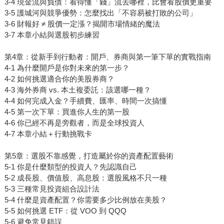
3-4 現金流與負債：看得懂「錢」流去哪裡，比會看股價更重要
3-5 護城河與競爭優勢：怎麼找出「不容易被打敗的公司」
3-6 財報好 ≠ 股價一定漲？揭開市場情緒的魔法
3-7 本章小結與選股初步練習
第4章：從新手到行動者：開戶、券商與第一筆下單的實戰指南
4-1 為什麼開戶是你對未來的第一步？
4-2 如何挑選適合你的美股券商？
4-3 海外券商 vs. 本土複委託：該選哪一種？
4-4 如何完成入金？手續費、匯率、時間一次搞懂
4-5 第一次下單：買進你人生的第一股
4-6 你已經不再是旁觀者，而是全球投資人
4-7 本章小結＋行動挑戰卡
第5章：選股不靠感覺，打造屬於你的資產配置藝術
5-1 你是什麼類型的投資人？先認識自己
5-2 成長股、價值股、高息股：選股風格不只一種
5-3 三種常見投資組合設計法
5-4 什麼是資產配置？你需要多少比例放在美股？
5-5 如何挑選 ETF：從 VOO 到 QQQ
5-6 避免常見錯誤