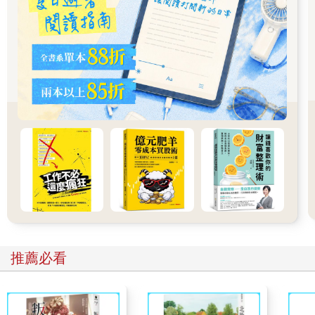
的品牌力與成長性，那麼它甚至更值得投資。
案例：Jason不敢買的Nvidia
Jason 是剛入市的投資人。當 Nvidia 股價突破千元時，他搖頭：
「這股太貴了，我不敢買。」
他的朋友笑著說：「貴的是價格，不一定是估值。你知道它每年
EPS 增長多少？毛利多少？AI 訂單有多少？」
Jason 回去查了財報，才驚覺 Nvidia 的營收與獲利幾乎是每年翻
倍，毛利率超過 70%，AI 資本支出潮讓它的成長性遠遠超越傳統
公司。原來「千元」股價可能還低估了它的未來。
★投資提醒
價格只告訴你「市場現在怎麼看」，但財報會揭示「企業真正的
方向」。許多人看到高股價就退縮，卻沒發現那背後代表的是強
大的獲利能力與成長引擎。
投資啟示: 最終是跑得最快的人，而是看得最遠的那一位
股價會大起大落，但企業的價值，是穩穩往未來延伸的線。你不
是在跟市場的情緒拔河，你是在選擇與哪一家企業一起長大。好
的公司會帶你前進，壞的公司會拖著你下墜。
推薦必看
所以，買進一檔股票之前，先問自己一句話：「十年後，它還會
比今天更強嗎？」如果答案是肯定的，那麼短期的波動只是雜
音，而時間，會替你說出真正的價格。