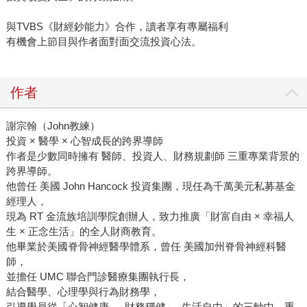
與TVBS《財經鈔能力》合作，讀者享有專屬福利
有機會上節目與作者面對面交流投資心法。
作者
謝宗翰（John教練）
投資 × 醫學 × 心智成長的跨界導師
作者是少數同時擁有 醫師、投資人、財務規劃師 三重專業背景的
跨界導師。
他曾任 美國 John Hancock 投資集團，現任為千萬美元私募基金
經理人，
現為 RT 金流族培訓學院創辦人，致力推廣「財富自由 × 幸福人
生 × 正念生活」的全人財商教育。
他畢業於美國脊骨神經醫學體系，曾任 美國加州脊骨神經科醫
師，
並擔任 UMC 聯合門診醫療集團執行長，
結合醫學、心理學與行為財務學，
引導學員從「心智健康 → 財務穩健 → 生活自由」的三軸中，重