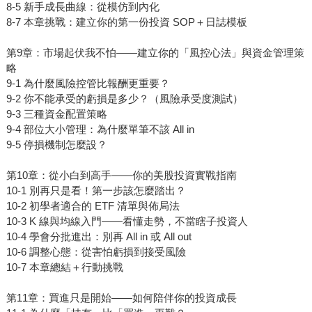
8-5 新手成長曲線：從模仿到內化
8-7 本章挑戰：建立你的第一份投資 SOP＋日誌模板
第9章：市場起伏我不怕——建立你的「風控心法」與資金管理策
略
9-1 為什麼風險控管比報酬更重要？
9-2 你不能承受的虧損是多少？（風險承受度測試）
9-3 三種資金配置策略
9-4 部位大小管理：為什麼單筆不該 All in
9-5 停損機制怎麼設？
第10章：從小白到高手——你的美股投資實戰指南
10-1 別再只是看！第一步該怎麼踏出？
10-2 初學者適合的 ETF 清單與佈局法
10-3 K 線與均線入門——看懂走勢，不當瞎子投資人
10-4 學會分批進出：別再 All in 或 All out
10-6 調整心態：從害怕虧損到接受風險
10-7 本章總結＋行動挑戰
第11章：買進只是開始——如何陪伴你的投資成長