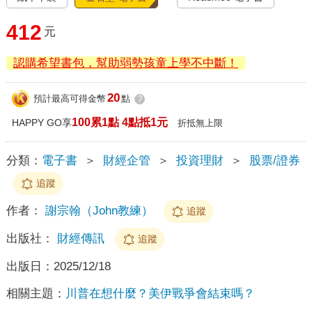
412
元
認購希望書包，幫助弱勢孩童上學不中斷！
20
預計最高可得金幣
點
?
100累1點 4點抵1元
HAPPY GO享
折抵無上限
分類：
電子書
＞
財經企管
＞
投資理財
＞
股票/證券
追蹤
作者：
謝宗翰（John教練）
追蹤
出版社：
財經傳訊
追蹤
出版日：
2025/12/18
相關主題：
川普在想什麼？美伊戰爭會結束嗎？