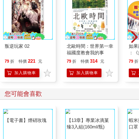
3-2 財報不是天書，教你看懂三大報表
很多新手一聽到「財報」，腦中就出現會計師、專業投資人、厚
厚的檔，心想：「那不是我該碰的東西。」其實，財報不是天
書，它只是用數字告訴你公司在做什麼事。只要你願意學，財報
可以變成你最強的「選股地圖」。
財報三大核心報表
1.損益表（Income Statement）
叛逆玩家 02
北歐時間：世界第一幸
如果
• 用一句話來說，就是：公司「賺了多少、花了多少、最後剩下多
福國度教會我的事
：《
少」。
喵》
221
314
79
折
特價
元
79
折
特價
元
79
折
• 它揭示公司的營收、成本、利潤等，最直觀地回答：「這家公司
【首
真的有在賺錢嗎？」
加入購物車
加入購物車
2.資產負債表（Balance Sheet）
• 告訴你公司「擁有什麼、欠了什麼」。
• 透過資產與負債的對比，可以判斷財務結構是否穩健。常見問題
您可能會喜歡
是：「這家公司負債比例高不高？有沒有還得起的能力？」
3.現金流量表（Cash Flow Statement）
• 強調的是「錢怎麼流進來、怎麼流出去」。
• 即使帳面上有獲利，但若現金流不足，公司依然可能陷入困境。
關鍵問題是：「這家公司是真的有現金流入，還是靠借錢撐下
去？」
一間公司的「健康檢查報告」