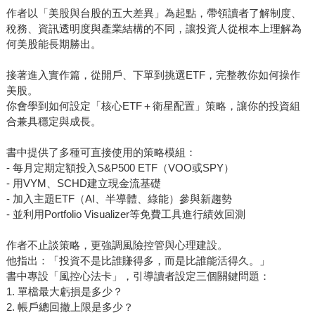
作者以「美股與台股的五大差異」為起點，帶領讀者了解制度、
稅務、資訊透明度與產業結構的不同，讓投資人從根本上理解為
何美股能長期勝出。
接著進入實作篇，從開戶、下單到挑選ETF，完整教你如何操作
美股。
你會學到如何設定「核心ETF＋衛星配置」策略，讓你的投資組
合兼具穩定與成長。
書中提供了多種可直接使用的策略模組：
- 每月定期定額投入S&P500 ETF（VOO或SPY）
- 用VYM、SCHD建立現金流基礎
- 加入主題ETF（AI、半導體、綠能）參與新趨勢
- 並利用Portfolio Visualizer等免費工具進行績效回測
作者不止談策略，更強調風險控管與心理建設。
他指出：「投資不是比誰賺得多，而是比誰能活得久。」
書中專設「風控心法卡」，引導讀者設定三個關鍵問題：
1. 單檔最大虧損是多少？
2. 帳戶總回撤上限是多少？