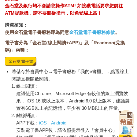
★投資提醒
金石堂及銀行均不會請您操作ATM! 如接獲電話要求您前往
投資人該學會的不只是看「營收成長」，更要看「現金流是否跟
ATM提款機，請不要聽從指示，以免受騙上當！
得上成長」。一家公司的成長，若靠借錢或過度擴張支撐，最終
會反噬獲利。懂得閱讀財報，不是為了背數字，而是為了理解這
購買須知：
家公司「能不能自給自足地活下去」。因為唯有穩定創造現金流
使用金石堂電子書服務即為同意
金石堂電子書服務條款
。
的企業，才有資格談長期價值。
電子書分為「金石堂(線上閱讀+APP)」及「Readmoo(兌換
新手必看的三大關鍵數據
1. 營收成長率(Revenue Growth Rate,簡稱GR)：公司規模是否持
碼)」兩種：
續擴張？
2. 每股盈餘EPS（Earnings Per Share,簡稱EPS）：公司真的有
穩定獲利嗎？
將儲存於會員中心→電子書服務「我的e書櫃」，點選線上
3. 自由現金流（Free Cash Flow,簡稱FCF）：指企業扣除日常經
閱讀直接開啟閱讀。
營活動所需的資本支出後，剩餘可自由支配的現金。現金能否支
線上閱讀：
持未來投資與發展？
建議使用Chrome、Microsoft Edge 有較佳的線上瀏覽效
投資啟示: 看懂財報，就是看懂未來
果， iOS 16 或以上版本，Android 6.0 以上版本，建議裝
財報不是要你變會計師，而是讓你分辨：這家公司是賺真錢，還
置有6GB以上的記憶體，至少有 30 MB以上的容量。
是靠故事撐。營收告訴你它有沒有在長大；EPS 告訴你它有沒有
離線閱讀：
真的賺錢；現金流告訴你它能不能走得更遠。當你能看懂這些簡
APP下載：
iOS
Android
單的數字，就不會被市場情緒牽著走。因為你會知道：哪些企業
安裝電子書APP後，請依照提示登入「會員中心」→「我
值得你相信，哪些企業只值得你旁觀。看懂財報，就是看懂未