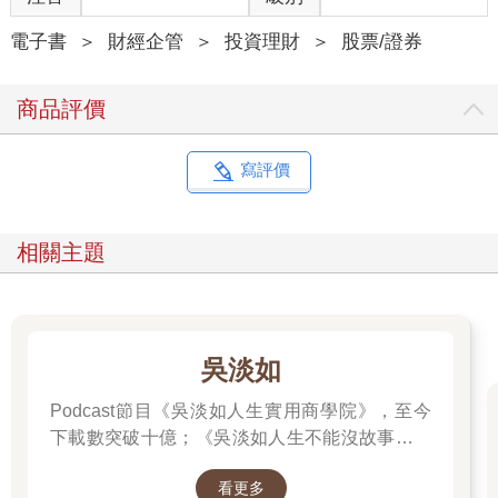
克100指數成份股內，這些企業已經通過一定標準的篩選程序，為
美股市場最具標誌性的公司。
電子書
＞
財經企管
＞
投資理財
＞
股票/證券
即使限制在指數成份股內，也不能無腦選擇，以2025年為例，截
至9月底，標普500指數成份股報酬率超越指數表現的有199家，
商品評價
那斯達克100指數成份股則為40家。
根據統計，平均每年報酬率超過標普500指數報酬率的成份股為
239家，大多數時間都超過200家，股價中長期反應基本面，選股
寫評價
的關鍵在於獲利成長性及合理的估值。
篩選投資標的的方式可以選擇「由下而上」，或者「由上而
下」。由下而上的選股方式，可利用Finviz、Koyfin等網站提供的
相關主題
免費篩選工具，設定條件找到獲利、營收成長性高、財務表現佳
的公司，再進一步了解公司所處的產業發展前景。
透過篩選工具選股的缺點是找到的潛在投資標的彼此間可能缺乏
關聯性，每研究一家公司都代表需要了解一個產業，對有正職工
作、時間、精力都有限的投資人增加了分析的難度。
吳淡如
相對於篩選工具由下而上的選股方式，「賽道優先」的選股邏輯
是「由上而下」，先找到高成長產業後，以一定的標準確認其中
Podcast節目《吳淡如人生實用商學院》，至今
具備高成長性、高競爭壁壘、獲利高的優質賽道，再選擇賽道中
下載數突破十億；《吳淡如人生不能沒故事》也
的領先公司作為投資的潛在標的。
突破1億人以上。她擅長用貼近生活的語言，解
同一產業中，不同賽道間的公司可能為上下游，或者業務上彼此
看更多
讀歷史中的權力運作與人性選擇，讓看似遙遠的