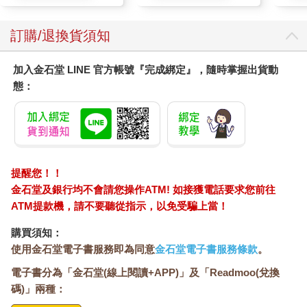
型機構，例如主權基金、保險公司、投資銀行等）以及新加坡政
質適用)
府。
投資地區涵蓋美國、以色列、兩岸三地及東南亞。除了早期階段
訂購/退換貨須知
的新創公司外，每家新創的初始最低投資金額為500萬美元，最低
投資金額與投資經理能夠管理好被投資公司息息相關。
加入金石堂 LINE 官方帳號『完成綁定』，隨時掌握出貨動
10億美元以每家500萬美元投資金額計算，加上後續的追加投資，
態：
約共投資150～200家公司。20位投資經理除了要持續評估新的投
資機會外，最多平均同時需要管理7～10家被投資公司，負荷並不
輕。
在創投時才深刻體會投資後的管理工作，對投資績效與篩選投資
標的同等重要，投資後管理工作相當多元，包含：
 參與董事會、定期會議，追蹤公司營運進度。
提醒您！！
 適時提供產業資源、協助制定發展策略。
金石堂及銀行均不會請您操作ATM! 如接獲電話要求您前往
 持續掌握賽道內競爭同業、產業上下游狀態。
ATM提款機，請不要聽從指示，以免受騙上當！
一般上市公司投資人無需也沒有機會參與前兩項工作，但第三項
是一般投資人提高報酬率必要的功課。
購買須知：
上述三項工作的目的，除了在協助被投資公司外，還能挖掘新的
使用金石堂電子書服務即為同意
金石堂電子書服務條款
。
投資機會。創投基金經理每季必須撰寫被投資公司的追蹤報告，
電子書分為「金石堂(線上閱讀+APP)」及「Readmoo(兌換
供內部檢討，並提供給投資基金的機構法人，以便了解被投資公
司的發展現況。
碼)」兩種：
當被投資公司上市前，負責的投資經理需要決定是否提前出脫持