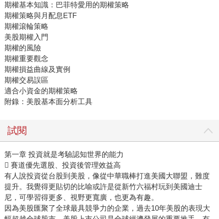
期權基本知識：巴菲特愛用的期權策略
期權策略與月配息ETF
期權滾輪策略
美股期權入門
期權的風險
期權重要觀念
期權損益曲線及實例
期權交易誤區
適合小資金的期權策略
附錄：美股基本面分析工具
試閱
第一章 投資就是考驗認知世界的能力
 賽道優先選股、投資後管理效益高
有人說投資從台股到美股，像從中華職棒打進美國大聯盟，難度
提升。我覺得更貼切的比喻或許是從新竹六福村玩到美國迪士
尼，可學習得更多、視野更寬廣，也更為有趣。
因為美股匯聚了全球最具競爭力的企業，過去10年美股的表現大
幅超越全球股市，美股上市公司是全球經濟發展的重要推手，有