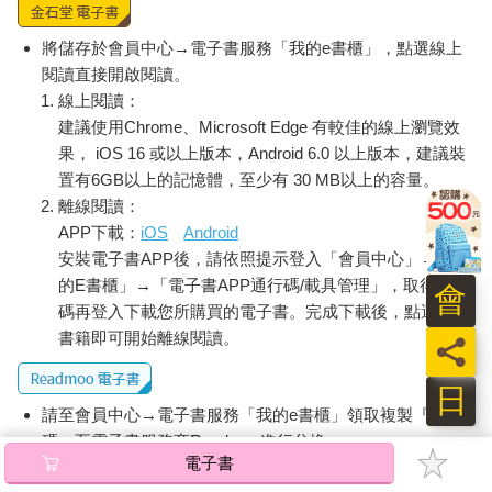
股給專門投資上市前股權的其他創投基金，或者等到上市閉鎖期
過後再決定出脫時機，又或者在公司上市前將股權轉到集團的私
將儲存於會員中心→電子書服務「我的e書櫃」，點選線上
募基金或上市控股公司繼續持有。
閱讀直接開啟閱讀。
此外，投資經理還需要關注宏觀經濟的變化，例如2000年網路泡
線上閱讀：
沫、2008年金融海嘯期間，所有創投公司的首要任務都是幫助被
建議使用Chrome、Microsoft Edge 有較佳的線上瀏覽效
投資公司削減支出、度過資本寒冬，因為尚未獲利的公司，現金
果， iOS 16 或以上版本，Android 6.0 以上版本，建議裝
流比一切都重要，觀念同樣適用於投資美股上市中未獲利的公
置有6GB以上的記憶體，至少有 30 MB以上的容量。
司。
離線閱讀：
對一般投資人而言，投資後管理工作包含：
APP下載：
iOS
Android
 持續追蹤公司表現，了解公司基本面、發展前景。
安裝電子書APP後，請依照提示登入「會員中心」→「我
 當股價持續下跌時，分析原因、估值，判斷是否加碼布局或繼
續持有，或者投資邏輯改變，應減碼甚至清倉。
的E書櫃」→「電子書APP通行碼/載具管理」，取得通行
會
 關注整體產業發展趨勢、賽道競爭格局、市場需求，以及競爭
碼再登入下載您所購買的電子書。完成下載後，點選任一
同業發展。
書籍即可開始離線閱讀。
員
 關注宏觀經濟狀態，股市出現大趨勢轉折、進入熊市時，決定
是否減碼避險，以及減碼的幅度。
日
因此投資後管理工作需要花費相當的時間，才能建立足夠的心理
請至會員中心→電子書服務「我的e書櫃」領取複製『兌換
護城河，降低股價波動的影響，堅持中長期投資。因此，投資持
碼』至電子書服務商Readmoo進行兌換。
有不同公司的數目決定了投資後管理工作的負荷與品質。
電子書
股票市場的投資風險分為兩類：
退換貨須知：