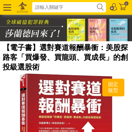
0
【電子書】選對賽道報酬暴衝：美股探
路客「買爆發、買龍頭、買成長」的創
投級選股術
固定
版型