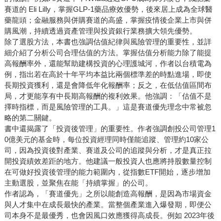
賽道的 Eli Lilly，掌握GLP-1藥品療效優勢，後來居上成為全球醫
藥龍頭；金融服務與併購賽道的高盛，掌握疫情後企業上市與併
購風潮，持續透過資產管理與投資銀行業務擴大領先優勢。
除了選股方法，本書也強調估值紀律與風險管理的重要性，並詳
細介紹了分析公司合理估值的方法。掌握估值分析能力除了能提
高報酬率外，還能幫助建構投資的心理護城河，作者以台積電為
例，指出若在高於十年平均本益比兩個標準差的時點進場，即使
長期投資獲利，還是會降低年化報酬率；反之，在低估值區間布
局，才更能享有中長期高報酬的複利效果。他強調：「估值不是
擇時指標，而是風險管理的工具。」這是賽道優先理念中常被忽
略的第二關鍵。
書中還揭露了「投資後管理」的重要性。作者強調創投公司管理1
0億美元的基金時，每位投資經理同時僅能追蹤、管理約10家公
司，因為投資後對產業、賽道及公司的追蹤與分析，才是真正拉
開投資績效差距的地方。他建議一般投資人也應將持股數量控制
在可做好投資後管理的能力範圍內，從指數ETF開始，逐步增加
主動選股，並聚焦在能「持續掌握」的公司。
作者認為，「賽道優先」之所以能創造高報酬，是因為市場資金
與人才集中在成長最快的產業。當整個產業進入爆發期，即便公
司本身不是最優秀，也會因風口效應獲得高成長。例如 2023年後