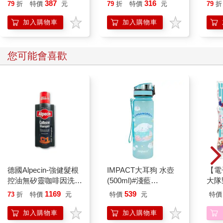
貓漫畫學歷史】
誰都能自在相處
387
316
79
折
特價
元
79
折
特價
元
79
折
年化報酬率則只有18.6%。
創投有專業的投資經理，於投資前必經過嚴謹的調研，但即使如
加入購物車
加入購物車
此，投資新創公司的成功率也只有約20%。之前任職的創投公司
雖然追求高報酬率，但對高風險的早期階段公司的資金配置比重
有嚴格的控制。
您可能會喜歡
美股與台股不同，在Nasdaq（那斯達克）交易所掛牌上市並沒有
營收、獲利的要求，因此上市公司中，也有許多雖然可能深具發
展潛力、想像空間，但處於發展早期、沒有實質營收的公司。
例如2025年時模組化核能發電設備的Oklo、量子運算的IonQ、D-
Wave、固態鋰電池的QuantumScape等，或許未來有不錯的前
景，但真正能產生足夠營收達到轉虧為盈的時間不確定性仍高，
公司發展過程如果遭遇宏觀經濟逆風、行業發生變化，都可能產
生重大影響。
此外，美股沒有漲跌幅的限制，未獲利公司波動性大，一天暴
漲、暴跌數十個百分比並不罕見，因此對於3年內還無法轉虧為盈
德國Alpecin-強健髮根
IMPACT大耳狗 水壺
【電
的早期階段公司，建議單一公司持股控制在5%之下、整體不要超
控油無矽靈咖啡因洗髮
(500ml)#淺藍
大隊野
過20%的比重，以避免過度追求高報酬承擔了過度的風險。
凝露375ml/瓶-C1強健
IMCMB01LB
Story
 過度分散投資難以有效管理
1169
539
73
折
特價
元
特價
元
特價
髮根(護髮洗髮精/男士
(1)
當年公司管理10億美元規模的創投基金，其資金主要來自歐美退
調理頭皮洗髮液/0矽靈
加入購物車
加入購物車
休基金、母基金（fund of funds，以投資其他投資機構為目標的大
滋潤洗頭髮水/一般髮