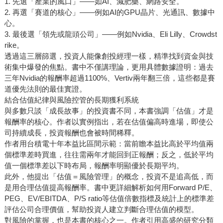
1. 先選「產業的風口」——如AI、減肥藥、網路安全。
2. 再選「賽道的核心」——例如AI的GPU晶片、光通訊、數據中
心。
3. 最後選「領先或龍頭公司」——例如Nvidia、Eli Lilly、Crowdst
rike。
透過這三層篩選，投資人能像創投經理一樣，精準找到資金與技
術集中爆發的焦點。書中不僅講理論，更用具體數據證明：過去
三年Nvidia的報酬率超過1100%、Vertiv兩年翻三倍，這些都是賽
道優先法則的最佳實證。
結合估值紀律與風險控管的長期獲利系統
與多數只談「成長故事」的投資書不同，本書強調「估值」才是
報酬率的核心。作者以實例指出，若在估值偏高時進場，即使公
司持續成長，投資報酬也會被時間稀釋。
作者用台積電十年本益比區間示範：當前瞻本益比高於平均值兩
個標準差時買進，往往需兩年才能回到正報酬；反之，低於平均
值一個標準差以下時布局，報酬率明顯優於長期平均。
此外，他提出「估值＝風險管理」的概念，投資不是追高低，而
是用合理估值提高報酬率。書中更詳細解析如何用Forward P/E、
PEG、EV/EBITDA、P/S ratio等估值倍數指標及統計上的標準差
評估公司合理價值，幫助投資人建立判斷合理估值的模型。
對風險的掌握，也是本書的核心之一。作者引用高盛的研究分類