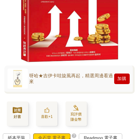
呀哈★吉伊卡哇旋風再起，精選周邊看過
加購
來
寫評價
好書
喜歡+1
賺金幣
?
紙本平裝
金石堂 電子書
Readmoo 電子書