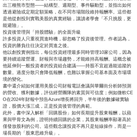
出三種熊市型態——結構型、週期型、事件驅動型，並指出如何
透過避險或定期定額策略，在不同市場階段維持報酬率。這些都
是他從創投到實戰美股的真實經驗，讓讀者學會「不只挑股，更
能避險」。
投資後管理與「持股體驗」的全面升級
許多投資人只重視買進時機，卻忽略了投資後管理。作者認為，
投資的勝負往往決定於買進之後。
他以創投實例指出，每位投資經理最多同時管理10家公司，因為
要持續追蹤營運、財報與市場趨勢，才能維持高報酬。這概念被
他延伸到一般投資者的投資組合建議——持股不宜超過能追蹤的
數量。過度分散只會降低報酬，也難以掌握公司基本面及市場環
境的變化。
書中還介紹如何運用美股公司財報電話會議與華爾街分析師預測
的營收、獲利數據，評估經營團隊的素質與可信度；例如微軟CE
O在2024年財報中預告Azure增長將回升，半年後的數據確實驗
證，股價大漲三成，正是投資後管理的典範。
此外，書中深入解析「回購股份」如何長期提升股東報酬，以蘋
果與甲骨文為例，證明持續回購的企業，其股東報酬率顯著高於
僅發放股利的公司。這些觀念讓投資不再只是短線操作，而是一
場長期的「股東思維升級」。