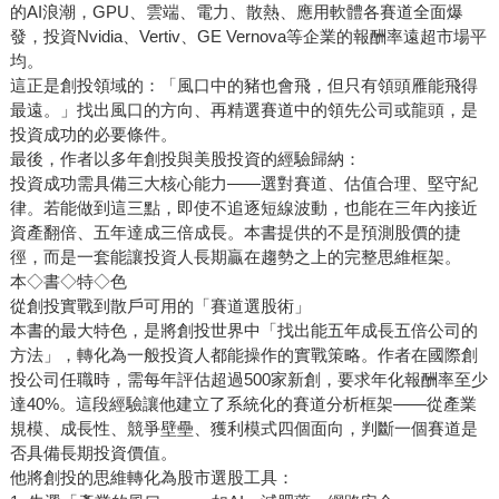
的AI浪潮，GPU、雲端、電力、散熱、應用軟體各賽道全面爆
發，投資Nvidia、Vertiv、GE Vernova等企業的報酬率遠超市場平
均。
這正是創投領域的：「風口中的豬也會飛，但只有領頭雁能飛得
最遠。」找出風口的方向、再精選賽道中的領先公司或龍頭，是
投資成功的必要條件。
最後，作者以多年創投與美股投資的經驗歸納：
投資成功需具備三大核心能力——選對賽道、估值合理、堅守紀
律。若能做到這三點，即使不追逐短線波動，也能在三年內接近
資產翻倍、五年達成三倍成長。本書提供的不是預測股價的捷
徑，而是一套能讓投資人長期贏在趨勢之上的完整思維框架。
本◇書◇特◇色
從創投實戰到散戶可用的「賽道選股術」
本書的最大特色，是將創投世界中「找出能五年成長五倍公司的
方法」，轉化為一般投資人都能操作的實戰策略。作者在國際創
投公司任職時，需每年評估超過500家新創，要求年化報酬率至少
達40%。這段經驗讓他建立了系統化的賽道分析框架——從產業
規模、成長性、競爭壁壘、獲利模式四個面向，判斷一個賽道是
否具備長期投資價值。
他將創投的思維轉化為股市選股工具：