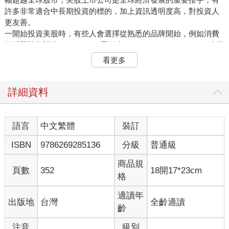
許多非常適合中長期投資的標的，加上資訊透明度高，對投資人
更友善。
一開始投資美股時，有些人會選擇從熟悉的品牌開始，例如消費
領域耳熟能詳的Starbucks（星巴克）、Nike、McDonald's（麥當
勞），或科技領域的輝達、Apple、Tesla（特斯拉）、Google、
看更多
Facebook和IG的母公司Meta、Adobe、Uber等。然而2022年9月
到2025年8月的3年期間，這些公司的報酬率差異巨大。
上述期間美股主要兩大指數S&P 500（標普500）指數與Nasdaq
詳細資料
100（那斯達克100）指數的報酬率分別為72%與96%，這10家知
名公司中，只有4家報酬率優於指數，分別為輝達的1,127%、
Meta的354%、Uber的224%及Google的98%。報酬率最低的3家
語言
中文繁體
裝訂
公司分別是Starbucks的11%、Adobe的負4%和Nike的負23%。同
ISBN
9786269285136
分級
普通級
樣投資3年、都是知名的國際級企業，選錯投資標的仍會讓人暗自
垂淚。
商品規
從身邊熟悉的品牌開始考慮投資方向並沒錯，但如果沒有一套有
頁數
352
18開17*23cm
格
效的評估邏輯，到了美股選股一樣如同大海撈針，不清楚公司未
來的營收與獲利成長性，不了解合理價值，投資後不清楚如何管
適讀年
出版地
台灣
全齡適讀
理持股，在全球最好的股票市場也不容易取得好的成績。
齡
剛開始入門投資美股時，沒有時間大量篩選投資標的經驗，建議
先以指數ETF為主，將主動選股的目標限制在標普 500、那斯達
注音
級別