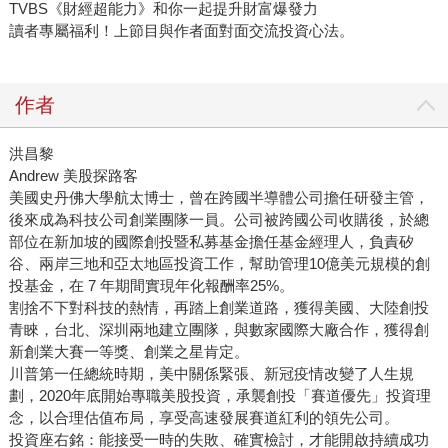
TVBS《財經超能力》和你一起提升財富爆發力
讀者專屬福利！上節目與作者面對面交流投資心法。
作者
洪昌黎
Andrew 美股探路客
美國史丹佛大學航太博士，曾在跨國半導體公司擔任研發主管，
後來成為科技公司創業團隊一員。公司被跨國公司收購後，於總
部位在新加坡的國際創投暨私募基金擔任基金經理人，負責矽
谷、兩岸三地和亞太地區投資工作，幫助管理10億美元規模的創
投基金，在 7 年期間實現年化報酬率25%。
割捨不下對科技的熱情，再踏上創業道路，獲得美國、大陸創投
青睞，台北、深圳兩地建立團隊，與數家國際大廠合作，獲得創
新創業大賽一等獎、創業之星肯定。
川普第一任總統時期，美中關係緊張、新冠疫情改變了人生規
劃，2020年底開始專職美股投資，承襲創投「賽道優先」投資理
念，以合理估值布局，享受高速發展賽道紅利的領先公司。
投資座右銘：能接受一時的失敗、確實檢討，才能開啟持續成功