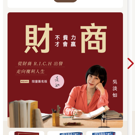
為合作關係，投入時間研究的成果具有相關性，能產生綜效，容
過去，應對著現實人生的思索。
易累積對同一產業的知識，對後續追蹤產業及公司發展的投資後
管理工作有事半功倍的效益。
例如在AI浪潮中，高成長的賽道包含提供算力的GPU、提高數據
傳輸頻寬和減低能耗的光通訊、數據中心電力供應設備、液冷散
熱、雲端運算數據中心算力服務以及AI應用軟體平台等，各個賽
道間有高度的關聯性。
例如輝達積極推動的共封裝光學（Co-Packaged Optics, CPO）
中，光通訊領域領先的Lumentum、Coherent都是其重要供應商，
數據中心散熱管理龍頭Vertiv是輝達提供AI工廠參考設計的合作夥
伴，雲端運算的Microsoft、Amazon、Alphabet（Google）、
Oracle（甲骨文）等都是輝達的大客戶，花費時間研究這些公司
的成果，彼此相互關聯性高，容易透過這些關聯性進行投資布
局、掌握更完整的AI產業發展動態。
賽道優先的選股邏輯能幫助建立回答「可以買哪支股票？」問題
的能力，克服大海撈針的困難，提高投資後管理的效益。
 做好資金配置，避免承擔過度風險
許多剛進入美股領域的投資人會選擇熱門股投資，熱門股可能是
股價上漲速度快、討論度高的股票，如果這些公司沒有像樣的營
收、轉虧為盈的時機還不確定，可能處於追逐高報酬、承擔了過
多風險的過程。