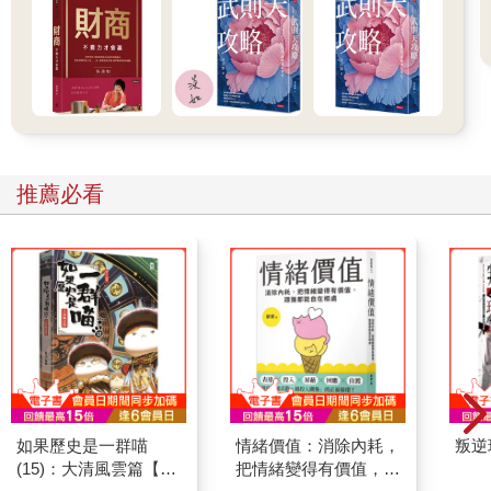
過去任職的創投公司，投資資金配置在兩種階段的新創公司：
 早期發展階段：產品或服務可能尚未完全商業化，發展不確定
性、投資風險都高，佔比約20%～25%。
 高速擴張階段：具明確成長動能與商業模式，佔比約75%～
80%。
無論投資哪一階段的公司，公司都要求40%的年化報酬率，平均
持有時間約5年。由於風險考量，絕不會一開始就重壓單一公司，
若投資後公司發展快速、價值快速攀升，自然會佔整體倉位更高
推薦必看
的比重。
被投資公司表現符合、甚至超越預期但計劃募資時，也只有在合
理估值條件下才會追加投資，不過仍須滿足內部報酬率註140%的
要求。
註1：內部報酬率（Internal Rate of Return, IRR）是投資期間增加
投資也能計算年化報酬率的方式。
如果在估值偏高情況下增加投資，即使中長期持有，仍可能降低
投資報酬率，遵守簡單、嚴謹的投資紀律，才能持續達成高報酬
率。
舉例來說，如果以每股100美元的合理價格買進A公司股票，3年
如果歷史是一群喵
情緒價值：消除內耗，
叛逆
後每股漲到200美元，此時的投資報酬率為100%、3年的年化報酬
(15)：大清風雲篇【萌
把情緒變得有價值，跟
率是26%。但如果買入價格是120美元，同樣時間漲到200美元的