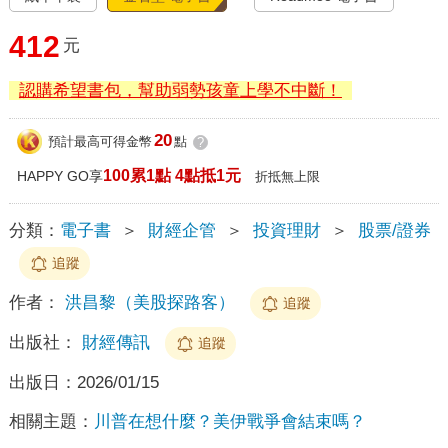
412
元
認購希望書包，幫助弱勢孩童上學不中斷！
20
預計最高可得金幣
點
?
100累1點 4點抵1元
HAPPY GO享
折抵無上限
分類：
電子書
＞
財經企管
＞
投資理財
＞
股票/證券
追蹤
作者：
洪昌黎（美股探路客）
追蹤
出版社：
財經傳訊
追蹤
出版日：
2026/01/15
相關主題：
川普在想什麼？美伊戰爭會結束嗎？