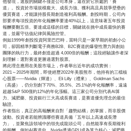
他發現，選股的關鍵不僅是公司本身，還在於它所處的「賽
道」。投資於市場規模龐大、成長力強、獲利高且具競爭壁壘的
優質賽道，才能讓持股長期創造複利高報酬。創投時期，公司內
部要求每項投資的年化報酬率要達40%以上，這意味著五年投資
報酬要翻五倍。要達成這樣的目標，關鍵就在挑中成長最快的賽
道，並嚴守估值紀律與風險控管。
例如1999年創投投資阿里巴巴時，當時只是一家早期的初創小公
司，卻因精準判斷電子商務B2B、B2C賽道的爆發性潛力與創始
團隊的執行力，最終創造超過 4,000倍的報酬；這段經驗讓作者深
刻理解：選對賽道更勝過選對股票。
將此理念應用在美股市場上，作者舉出近年的成功實例：
2021～2025年期間，即使經歷2022年美股熊市，他持有的三檔核
心股票——Nvidia（輝達）、Eli Lilly（禮來）、Goldman Sachs
（高盛），仍分別創下70%、35.5%、25.1%的年化報酬率，遠遠
超越S&P 500僅約12%的年化漲幅。這三家公司分別代表AI算
力、減肥藥、投資銀行三大高成長賽道，是賽道優先理念的最佳
驗證。
作者指出，真正的高報酬來自對「趨勢結構」的掌握，而非股價
波動。投資者若能辨識哪些賽道具備「五年以上高速成長潛
力」，並聚焦該領域中的領先或龍頭公司，自然能享有長期複利
的報酬。例如AI賽道中，Nvidia透過GPU成為算力核心；減肥藥