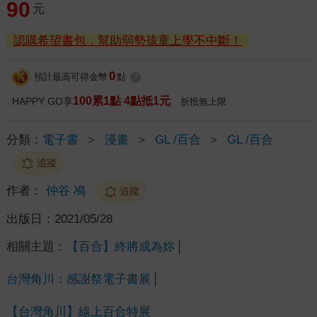
90
元
認購希望書包，幫助弱勢孩童上學不中斷！
0
預計最高可得金幣
點
?
100累1點 4點抵1元
HAPPY GO享
折抵無上限
分類：
電子書
＞
漫畫
＞
GL /百合
＞
GL /百合
追蹤
作者：
仲谷 鳰
追蹤
出版日：
2021/05/28
相關主題：
【百合】終將成為妳
台灣角川：感謝祭電子書展
【台灣角川】線上百合特展