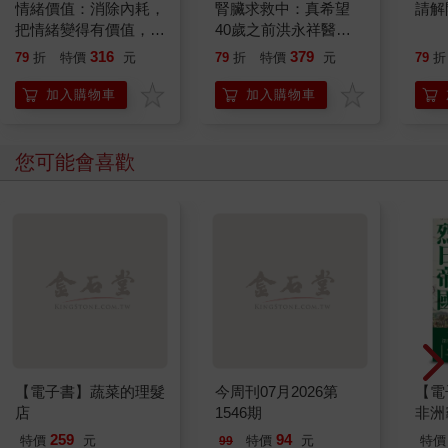
情緒價值：消除內耗，
腎臟求救中：真希望
請解
把情緒變得有價值，跟
40歲之前洪永祥醫師
誰都能自在相處
就告訴我這些事
316
379
79
折
特價
元
79
折
特價
元
79
折
加入購物車
加入購物車
您可能會喜歡
【電子書】蔬菜的理髮
今周刊07月2026第
【電
店
1546期
非洲
1830
259
94
特價
元
特價
元
特價
99