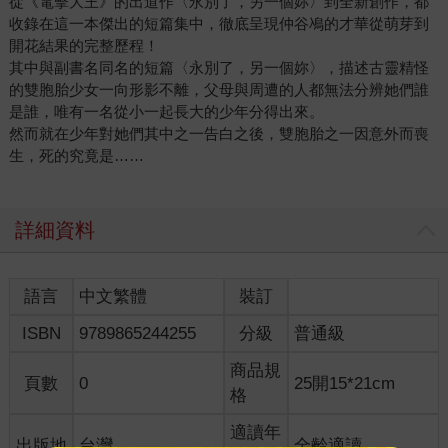
從《電擊大王》的出道作〈永別了，另一個妳〉到全新創作，都
收錄在這一本傑出的短篇集中，徹底呈現仲谷鳰的才華從萌芽到
開花結果的完整歷程！
其中與副書名同名的短篇〈永別了，另一個妳〉，描述古靈精怪
的雙胞胎少女一向形影不離，父母與周遭的人都無法分辨她們誰
是誰，唯有一名從小一起長大的少年分得出來。
然而就在少年對她們其中之一告白之後，雙胞胎之一因意外而喪
生，死的究竟是……
詳細資料
語言
中文繁體
裝訂
ISBN
9789865244255
分級
普通級
商品規
頁數
0
25開15*21cm
格
適讀年
出版地
台灣
全齡適讀