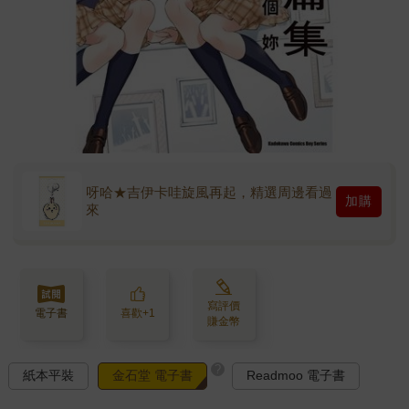
呀哈★吉伊卡哇旋風再起，精選周邊看過
加購
來
寫評價
電子書
喜歡+1
賺金幣
?
紙本平裝
金石堂 電子書
Readmoo 電子書