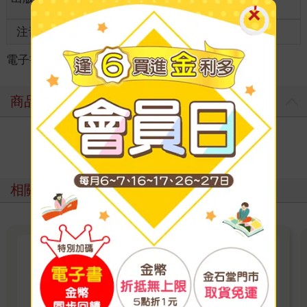
齡
注音
級別
電子書
＞
漫畫
＞
GL /百合
＞
GL /百合
商品評價
寫評價
相關主題
尖端出版45週年特企：8月漫畫
名家推薦（高橋留美子）電子書
展