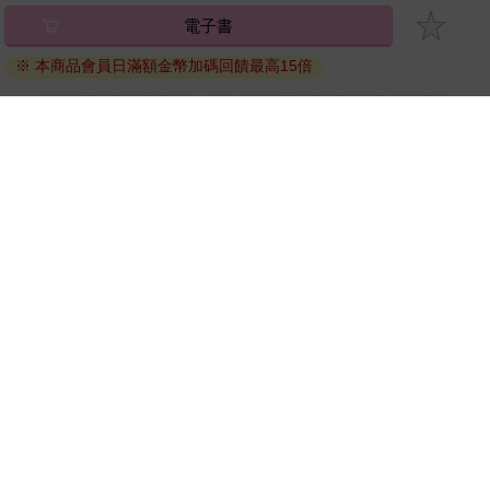
碼』至電子書服務商Readmoo進行兌換。
電子書
退換貨須知：
※ 本商品會員日滿額金幣加碼回饋最高15倍
因版權保護，您在金石堂所購買的電子書僅能以金石堂專屬
的閱讀軟體開啟閱讀，無法以其他閱讀器或直接下載檔案。
依據「消費者保護法」第19條及行政院消費者保護處公告之
「通訊交易解除權合理例外情事適用準則」，非以有形媒介
提供之數位內容或一經提供即為完成之線上服務，經消費者
事先同意始提供。（如：電子書、電子雜誌、下載版軟體、
虛擬商品…等），
不受「網購服務需提供七日鑑賞期」的限
制
。為維護您的權益，建議您先使用「試閱」功能後再付款
購買。