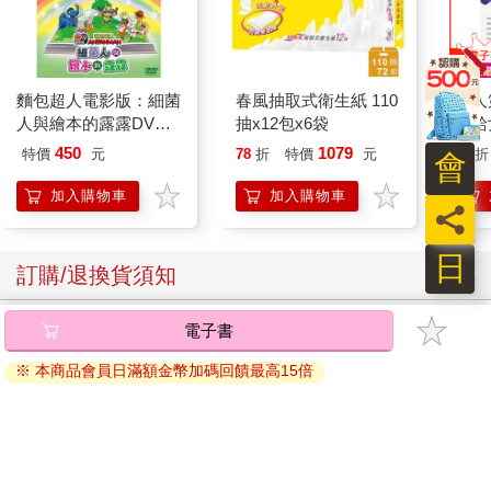
麵包超人電影版：細菌
春風抽取式衛生紙 110
男人
人與繪本的露露DVD-
抽x12包x6袋
寫給
平裝版
450
1079
特價
元
78
折
特價
元
79
折
會
加入購物車
加入購物車
員
日
訂購/退換貨須知
加入金石堂 LINE 官方帳號『完成綁定』，隨時掌握出貨動
電子書
態：
※ 本商品會員日滿額金幣加碼回饋最高15倍