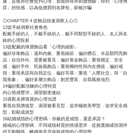
慮．反叛與社會批判心理．冒險與尋求刺激體驗．得到「心理博
弈」的快感．以為低價買到名牌包，卻被詐騙
◎CHAPTER 4 從飾品快速洞察人心◎
12從手錶洞察社會角色
配戴手錶的人．不戴手錶的人．戴不同類型手錶的人．名人與名
錶的心理投射
13從配戴的珠寶飾品看「心理的縮影」
偏好珍珠飾品：溫和內斂、重視細節．偏好鑽石、水晶類閃亮飾
品：自信外向、需要被看見．偏好黃金飾品：重視穩定、安全
感．偏好手作、民族風飾品：重視獨特性與內在價值．偏好戒
指：重視承諾與自我定位．偏好耳環：重視「人際社交」與「自
我形象」．偏好多層次飾品：創意豐富、自我風格強烈
14偏好配戴項鍊的心理特質
內心情感豐沛，渴望親密連結
15喜歡名牌珠寶的心理光譜
重視自我價值型．渴望被看見型．追求極致美學型．追求安全感
型．彰顯成就型
16結婚戒指的心理密碼：你戴的是戒指，還是承諾？
婚戒的心理密碼．不同戒指材質的情感需求．從挑選婚戒預測伴
侶互動關係．離婚後是否保留戒指的心理狀態