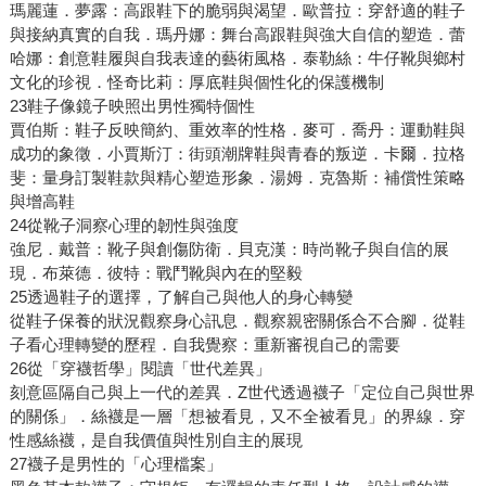
瑪麗蓮．夢露：高跟鞋下的脆弱與渴望．歐普拉：穿舒適的鞋子
與接納真實的自我．瑪丹娜：舞台高跟鞋與強大自信的塑造．蕾
哈娜：創意鞋履與自我表達的藝術風格．泰勒絲：牛仔靴與鄉村
文化的珍視．怪奇比莉：厚底鞋與個性化的保護機制
23鞋子像鏡子映照出男性獨特個性
賈伯斯：鞋子反映簡約、重效率的性格．麥可．喬丹：運動鞋與
成功的象徵．小賈斯汀：街頭潮牌鞋與青春的叛逆．卡爾．拉格
斐：量身訂製鞋款與精心塑造形象．湯姆．克魯斯：補償性策略
與增高鞋
24從靴子洞察心理的韌性與強度
強尼．戴普：靴子與創傷防衛．貝克漢：時尚靴子與自信的展
現．布萊德．彼特：戰鬥靴與內在的堅毅
25透過鞋子的選擇，了解自己與他人的身心轉變
從鞋子保養的狀況觀察身心訊息．觀察親密關係合不合腳．從鞋
子看心理轉變的歷程．自我覺察：重新審視自己的需要
26從「穿襪哲學」閱讀「世代差異」
刻意區隔自己與上一代的差異．Z世代透過襪子「定位自己與世界
的關係」．絲襪是一層「想被看見，又不全被看見」的界線．穿
性感絲襪，是自我價值與性別自主的展現
27襪子是男性的「心理檔案」