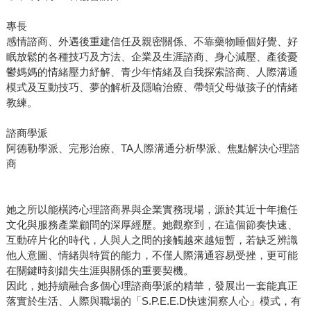
專長
感情諮商、外遇後重建信任及親密關係、不靠藥物睡個好覺、好
眠放鬆的各種技巧及方法、企業及生涯諮商、身心減壓、產後憂
鬱媽媽的情緒壓力紓解、青少年情緒及自我探索諮商、人際溝通
模式及互動技巧、夢的解析及隱喻治療、帶領父母做孩子的情緒
教練。
諮商學派
阿德勒學派、完形治療、TA人際溝通分析學派、焦點解決心理諮
商
她之所以能橫跨心理諮商界與企業實務現場，源於其近十年擔任
文化與服務產業顧問的深厚經歷。她觀察到，在這個節奏快速、
互動碎片化的時代，人與人之間的接觸越來越短暫，若缺乏辨識
他人意圖、情緒與特質的能力，不僅人際溝通容易受挫，更可能
在關鍵時刻錯失生涯與關係的重要契機。
因此，她持續融合多個心理諮商學派的精華，發展出一套能真正
落實於生活、人際與職場的「S.P.E.E.D快速洞察人心」模式，有