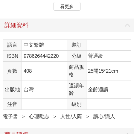
全球，如今我長年待在亞洲，才開始收藏祖母綠來緩解思鄉之
看更多
情。」很快地，我們便聊起哥倫比亞的熱門景點來開啟話題。
這種稱讚方法總是適合外國社交場合，在台灣不一定行得通，多
數場合因為對方害羞，不知如何接受讚美而結束對話，萃芬這本
詳細資料
《從裝扮洞察人心》完全寫入我的心坎。她提到：透過感受對方
想呈現給世界的形象，了解其中顯露的價值觀與自我定位，推敲
心理特質，設定互動策略，由此得以訓練平日的敏銳度、觀察力
語言
中文繁體
裝訂
和邏輯思考力。她設計的「S.P.E.E.D快速洞察人心」模式，其概
ISBN
9786264442220
分級
普通級
念與步驟簡單清晰易懂，更適合做個人自我覺察。此次接到邀請
為新書寫序，閱讀後，我先從觀察自己出發，刻意地從每天穿著
商品規
的選擇分析自己當天的情緒、能量與期待，更藉此了解內在需
頁數
408
25開15*21cm
格
求，像是一種對話儀式，具有安定的力量。
書中以我們都熟悉的名人為例，他們在成長過程中，歷經社會期
適讀年
出版地
台灣
全齡適讀
待與自我身分認同的各種心境轉折，我頗有同感，衣著透露了我
齡
們的心理狀態，也反映出我們的價值觀。尤其她在文末規劃了
「自我提問」非常實用，其中一篇她問到：「最近一次穿得很像
注音
級別
自己是什麼時候？」她想問的是，我們在日常的穿著中，是否是
為了討好誰？或想隱藏什麼？若沒有萃芬打造這場私密又安全的
電子書
＞
心理勵志
＞
人性/人際
＞
讀心/識人
自我對話，可能還要花很多摸索的路，當我們回看自我的內心，
坦然地面對真實，就已經走在療癒自己的道路上了。