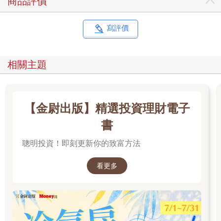
商品評價
回看衣櫃裡在不同角色、任務與職務需求下所做的穿搭選擇，其
實都是生命經驗的軌跡。透過這些痕跡，我們得以理解過去對自
我的期待，也重新看見當時面對世界的姿態，進而珍惜每個階段
寫評價
曾經付出的努力。這本書是一座自我探索的寶庫，值得陪伴人生
的每一段旅程。
相關主題
〔推薦序〕穿搭，是你最具象的心理名片：一場由外而內的自我
覺察旅程／諮商心理師／愛心理創辦人 吳姵瑩
在這十年的深度心理諮商工作中，我常發現一個有趣的現象：隨
【金尉出版】精選投資理財電子
著個案對自我認識的加深、內在的整合與創傷療癒，內在的質變
往往會逐步帶動外在的改變。他們可能在髮型、衣著上有明顯的
書
調整，有些人從單一灰暗色系轉為明亮的韓系或日系風格，有些
聰明投資！即刻更新你的致富方法
人開始配戴飾品，整個人的氣質與氣場也隨之煥然一新。
我自己也熱愛裝扮，偶爾會進行衣櫃的斷捨離或風格調整。這些
轉變，往往發生在我經歷深度的異國旅遊之後--無論是二○一六年
看更多
的歐洲行、二○一九年的秘魯之旅，或是二○二三年歐洲聖誕市集
的採購洗禮。在一場場與精品品牌的接觸中，我理解了品牌溢價
背後的價值與粉絲忠誠的原因，這也重塑了我的衣品，讓我重新
思考衣櫃與我想呈現的形象。
儘管經歷多年的媒體洗禮，看了許多時尚KOL與穿搭分享，我仍