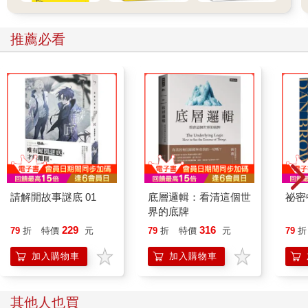
睡前回顧今天的穿著與互動：
推薦必看
1.我的穿著，是否帶來我想要的社交效果？
2.有沒有人因為我的外表說了什麼，或表現出特定反應？我當下
有什麼感受？
3.今天的穿著選擇，和我內心真正的感覺一致嗎？還是其實穿出
一個「假裝的自己」？
相信經常如此自我覺察的你們，將能活出「讓裝扮襯托出你」或
是精巧地「駕馭裝扮」，而非用裝扮來「裝」與「扮」自己。那
時，你就是一個有力量、有風格、有特色的存在主體。
請解開故事謎底 01
底層邏輯：看清這個世
祕密
界的底牌
229
316
79
折
特價
元
79
折
特價
元
79
折
加入購物車
加入購物車
其他人也買