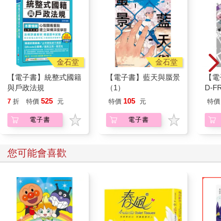
金石堂
金石堂
【電子書】統整式國籍
【電子書】藍天與蜃景
【電
與戶政法規
（1）
D-F
525
105
7
折
特價
元
特價
元
特價
電子書
電子書
您可能會喜歡