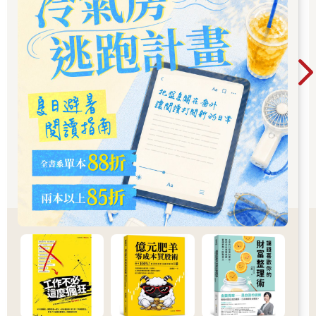
覺得自己是個穿搭小白。但我嚮往能像賈伯斯一樣，無須耗費過
多時間在穿搭上，卻能精準展現個人特色。因此，我開始減少華
麗繁複的衣著，轉而添購具質感的單品。這也是我內在轉化的歷
程：不再需要色彩鮮豔的外在來引人注目，而是追求更沉著、舒
適且具質感的材質，透露出內斂的質樸與低調。
正如萃芬所言：「穿著是內心的延伸，我們每天選擇什麼樣的衣
服、鞋子與配件，正無聲地反映出當天的情緒、能量與渴望。」
穿搭就是你最具象的心理名片，透露著你的性格與習性。在這個
充斥著美顏濾鏡與容貌焦慮的世代，這本書來得正是時候。它能
幫助讀者進行深層的自我覺察，由外而內剖析自己，不因不夠認
識自己而陷入跟風的潮流，避免為了他人一句「這樣比較美」而
盲目消費。
從這本書開始你的「自我覺察旅程」，將是你愛上自己、擺脫容
貌焦慮的第一步。我特別喜歡萃芬書中提到的練習：每天出門
前，問自己三個問題：
1.我今天為何選擇這件衣服？（是因為舒適、安全，想引起注
意，還是想壓住場面？）
2.我今天的配件或鞋子，透露出什麼樣的心情或防衛？
3.我是否有刻意隱藏或強調某個形象？原因是什麼？