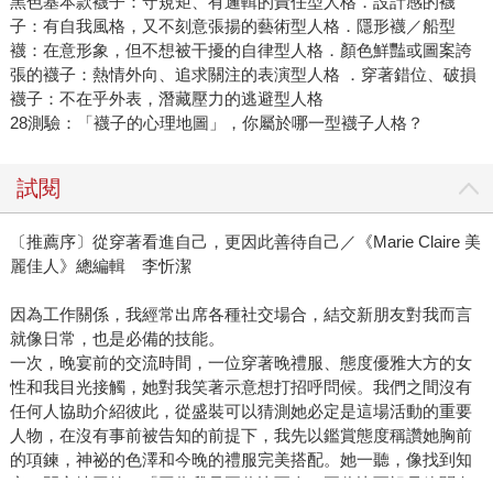
黑色基本款襪子：守規矩、有邏輯的責任型人格．設計感的襪
子：有自我風格，又不刻意張揚的藝術型人格．隱形襪／船型
襪：在意形象，但不想被干擾的自律型人格．顏色鮮豔或圖案誇
張的襪子：熱情外向、追求關注的表演型人格 ．穿著錯位、破損
襪子：不在乎外表，潛藏壓力的逃避型人格
28測驗：「襪子的心理地圖」，你屬於哪一型襪子人格？
試閱
〔推薦序〕從穿著看進自己，更因此善待自己／《Marie Claire 美
麗佳人》總編輯 李忻潔
因為工作關係，我經常出席各種社交場合，結交新朋友對我而言
就像日常，也是必備的技能。
一次，晚宴前的交流時間，一位穿著晚禮服、態度優雅大方的女
性和我目光接觸，她對我笑著示意想打招呼問候。我們之間沒有
任何人協助介紹彼此，從盛裝可以猜測她必定是這場活動的重要
人物，在沒有事前被告知的前提下，我先以鑑賞態度稱讚她胸前
的項鍊，神祕的色澤和今晚的禮服完美搭配。她一聽，像找到知
音，開心地回答：「因為我是哥倫比亞人，哥倫比亞祖母綠聞名