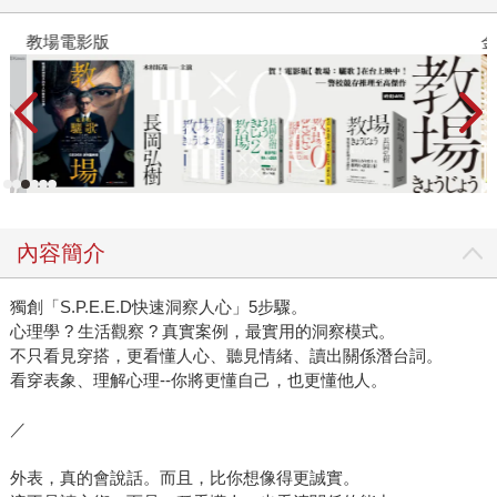
教場電影版
金
內容簡介
獨創「S.P.E.E.D快速洞察人心」5步驟。
心理學 ? 生活觀察 ? 真實案例，最實用的洞察模式。
不只看見穿搭，更看懂人心、聽見情緒、讀出關係潛台詞。
看穿表象、理解心理--你將更懂自己，也更懂他人。
／
外表，真的會說話。而且，比你想像得更誠實。