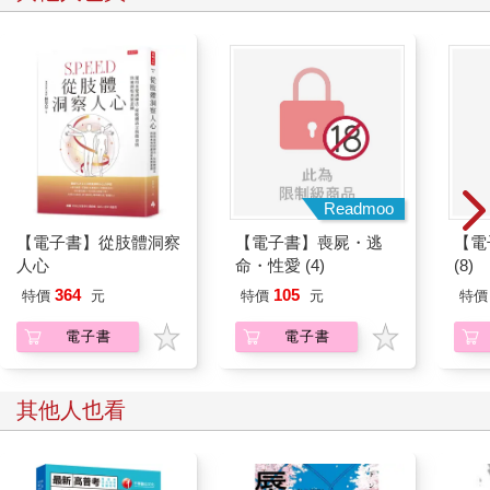
Readmoo
【電子書】從肢體洞察
【電子書】喪屍・逃
【電
人心
命・性愛 (4)
(8)
364
105
特價
元
特價
元
特價
電子書
電子書
其他人也看