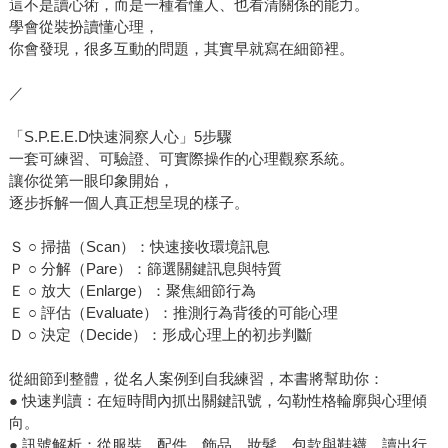
這不是讀心術，而是一種看懂人、也看清關係的能力。
學會從裝扮讀懂心理，
你會發現，很多互動的問題，其實早就寫在細節裡。
／
「S.P.E.E.D快速洞察人心」5步驟
一套可練習、可驗證、可實際操作的心理觀察系統。
讓你從第一眼印象開始，
逐步拆解一個人真正想呈現的樣子。
Ｓ ○ 掃描（Scan）：快速接收環境訊息
Ｐ ○ 分解（Pare）：篩選關鍵訊息與特質
Ｅ ○ 放大（Enlarge）：聚焦細節行為
Ｅ ○ 評估（Evaluate）：推測行為背後的可能心理
Ｄ ○ 決定（Decide）：形成心理上的初步判斷
從細節到整體，從名人案例到自我練習，本書將幫助你：
● 快速判讀：在短時間內抓出關鍵訊號，勾勒性格輪廓與心理傾
向。
● 訊號解析：從服裝、配件、飾品、妝髮、包款與鞋襪，讀出行