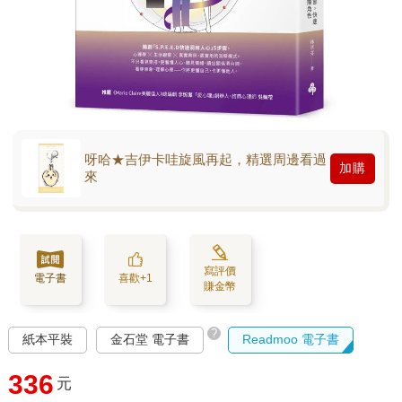
呀哈★吉伊卡哇旋風再起，精選周邊看過
加購
來
寫評價
電子書
喜歡+1
賺金幣
?
紙本平裝
金石堂 電子書
Readmoo 電子書
336
元