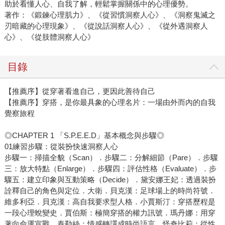
助於看懂人心、自我了解，輕鬆掌握關係中的心理優勢。
著作：《鍛鍊心理肌力》、《從習慣洞察人心》、《洞察鬼滅之
刃暗藏的心理現象》、《從說話洞察人心》、《從外遇洞察人
心》、《從肢體洞察人心》
目錄
【推薦序】從穿著看進自己，更因此善待自己
【推薦序】穿搭，是你最具象的心理名片：一場由外而內的自我
覺察旅程
◎CHAPTER 1 「S.P.E.E.D」基本概念與步驟◎
01練習步驟：從裝扮快速洞察人心
步驟一：掃描全貌（Scan）．步驟二：分解細節（Pare）．步驟
三：放大特點（Enlarge）．步驟四：評估性格（Evaluate）．步
驟五：建立印象與互動策略（Decide）．黛安娜王妃：透過裝扮
詮釋自己的角色與定位．大衛．貝克漢：足球場上的時尚符號．
維多利亞．貝克漢：高自我要求型人格．小賈斯汀：穿搭歷程是
一段心理蛻變史．賈伯斯：極簡穿搭的權力訊號．瑪丹娜：用穿
著向命運宣戰．泰勒絲：情感轉譯成時尚語言．怪奇比莉：從性