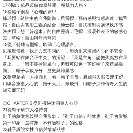
17測驗：飾品反映你屬於哪一種魅力人格？
18從帽子洞察「心理的盔甲」
棒球帽：隨性中的自我防衛．貝雷帽：藝術感與情感表達．鴨舌
帽：自由與實用主義的結合．紳士帽：自我控制與講求秩序感．
漁夫帽：想「躲起來」的自由靈魂．毛帽：溫暖外表下的敏感心
靈．草帽：自由與無拘無束
19從「特殊造型帽」聆聽「心理語言」
以視覺傳達「我是與眾不同的」．用搶眼來填補內心的不安全．
「我要站在舞台正中央」的渴望．「我是主角，請把焦點放在我
身上」．「我不能控制風向，但我可以選一頂好帽子來遮風擋
雨」．帽子承載身分、歷史與歸屬感
20從榮格的「人格面具」看「帽子天后」鳳飛飛與戴安娜王妃
用嗓音療癒人心的「帽子天后」鳳飛飛．用帽子演繹傳奇人生的
黛安娜王妃
◎CHAPTER 5 從鞋襪快速洞察人心◎
21從鞋子研究人格特質
鞋子的象徵意義與自我形象．「鞋子自信」的效應．鞋子會影響
第一印象．選擇穿「不舒適鞋子」的性格
22鞋子訴說女性自信與情感狀態