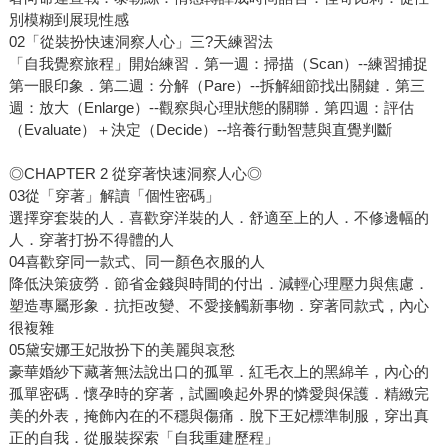
別模糊到展現性感
02「從裝扮快速洞察人心」三?天練習法
「自我覺察旅程」開始練習．第一週：掃描（Scan）--練習捕捉
第一眼印象．第二週：分解（Pare）--拆解細節找出關鍵．第三
週：放大（Enlarge）--觀察與心理狀態的關聯．第四週：評估
（Evaluate）＋決定（Decide）--培養行動智慧與直覺判斷
◎CHAPTER 2 從穿著快速洞察人心◎
03從「穿著」解讀「個性密碼」
選擇穿套裝的人．喜歡穿洋裝的人．舒適至上的人．不修邊幅的
人．穿著打扮不得體的人
04喜歡穿同一款式、同一顏色衣服的人
降低決策疲勞．節省金錢與時間的付出．減輕心理壓力與焦慮．
塑造專屬形象．抗拒改變、不愛接觸新事物．穿著同款式，內心
很複雜
05黛安娜王妃妝扮下的美麗與哀愁
豪華婚紗下藏著無法說出口的孤單．紅毛衣上的黑綿羊，內心的
孤單密碼．懷孕時的穿著，試圖喚起外界的憐愛與保護．精緻完
美的外表，掩飾內在的不穩與傷痛．脫下王妃標準制服，穿出真
正的自我．從服裝探索「自我重建歷程」