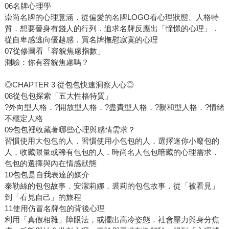
06名牌心理學
崇尚名牌的心理意涵．從偏愛的名牌LOGO看心理狀態、人格特
質．想要晉身有錢人的行列．追求名牌反應出「憧憬的心理」．
從自卑感逃向優越感．買名牌撫慰寂寞的心理
07從修圖看「容貌焦慮指數」
測驗：你有容貌焦慮嗎？
◎CHAPTER 3 從包包快速洞察人心◎
08從包包探索「五大性格特質」
?外向型人格．?開放型人格．?盡責型人格．?親和型人格．?情緒
不穩定人格
09包包裡收藏著哪些心理與感情需求？
習慣使用大包包的人．習慣使用小包包的人．選擇迷你小廢包的
人．收藏限量或稀有包包的人．時尚名人包包暗藏的心理需求．
包包的選擇與內在情感狀態
10包包是自我表達的媒介
泰勒絲的包包故事．安潔莉娜．裘莉的包包故事．從「被看見」
到「看見自己」的旅程
11使用仿冒名牌包的背後心理
利用「真假相雜」障眼法，或擺出高冷姿態．社會壓力與身分焦