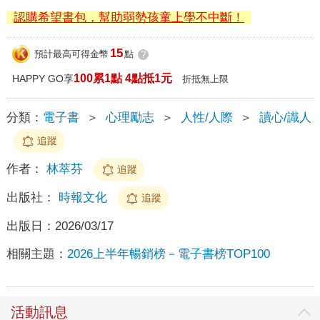
認購希望書包，幫助弱勢孩童上學不中斷！
15
預計最高可得金幣
點
?
100累1點 4點抵1元
HAPPY GO享
折抵無上限
分類：
電子書
＞
心理勵志
＞
人性/人際
＞
讀心/識人
追蹤
作者：
林萃芬
追蹤
出版社：
時報文化
追蹤
出版日：
2026/03/17
相關主題：
2026上半年暢銷榜－電子書榜TOP100
活動訊息