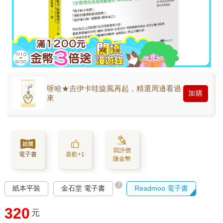
呀哈★吉伊卡哇旋風再起，精選周邊看過
加購
來
寫評價
電子書
喜歡+1
賺金幣
?
紙本平裝
金石堂 電子書
Readmoo 電子書
320
元