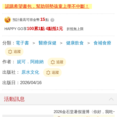
認購希望書包，幫助弱勢孩童上學不中斷！
15
預計最高可得金幣
點
?
100累1點 4點抵1元
HAPPY GO享
折抵無上限
分類：
電子書
＞
醫療保健
＞
健康飲食
＞
食補食療
追蹤
作者：
妮可．阿維納
追蹤
出版社：
原水文化
追蹤
出版日：
2026/04/16
活動訊息
2026金石堂暑假漫博〈你好，我吃一點〉第二波
金