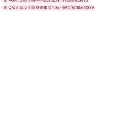
※ FUNY冰晶渦輪手持製冷風扇全站加購價$490
的閱讀軟體開啟閱讀，無法以其他閱讀器或直接下載檔案。
依據「消費者保護法」第19條及行政院消費者保護處公告之
※ Q版企鵝安全隨身警報器全站不限金額加購價$99
「通訊交易解除權合理例外情事適用準則」，非以有形媒介
提供之數位內容或一經提供即為完成之線上服務，經消費者
事先同意始提供。（如：電子書、電子雜誌、下載版軟體、
虛擬商品…等），
不受「網購服務需提供七日鑑賞期」的限
制
。為維護您的權益，建議您先使用「試閱」功能後再付款
購買。