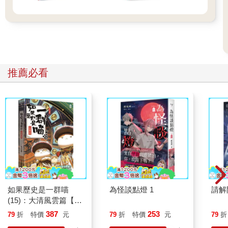
推薦必看
如果歷史是一群喵
為怪談點燈 1
請解
(15)：大清風雲篇【萌
貓漫畫學歷史】
387
253
79
折
特價
元
79
折
特價
元
79
折