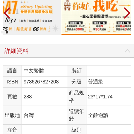
詳細資料
語言
中文繁體
裝訂
ISBN
9786267827208
分級
普通級
商品規
頁數
288
23*17*1.74
格
適讀年
出版地
台灣
全齡適讀
齡
注音
級別