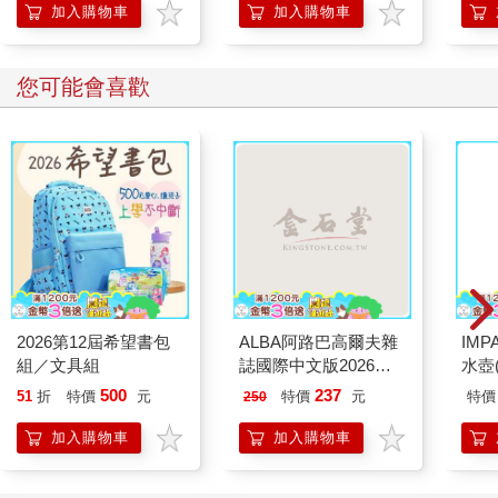
加入購物車
加入購物車
您可能會喜歡
2026第12屆希望書包
ALBA阿路巴高爾夫雜
IM
組／文具組
誌國際中文版2026第
水壺(
140期8月
IM0
500
237
51
折
特價
元
特價
元
特價
250
加入購物車
加入購物車