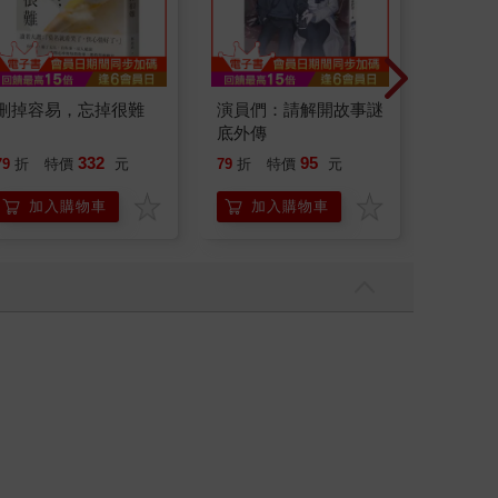
刪掉容易，忘掉很難
演員們：請解開故事謎
情緒價
底外傳
把情緒
誰都能
332
95
79
折
特價
元
79
折
特價
元
79
折
加入購物車
加入購物車
加