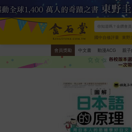
國中自修評量
東野
唯紅花綻放
奧德賽
會員獎勵
中文書
動漫ACG
親子