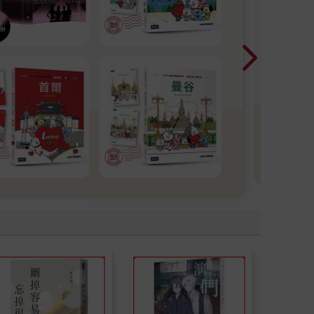
檢
日
N1~
都沒
題！
看
更
多