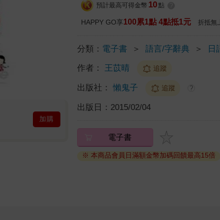
10
預計最高可得金幣
點
?
100累1點 4點抵1元
HAPPY GO享
折抵無
分類：
電子書
＞
語言/字辭典
＞
日
作者：
王苡晴
追蹤
出版社：
懶鬼子
追蹤
?
出版日：
2015/02/04
加購
電子書
※ 本商品會員日滿額金幣加碼回饋最高15倍