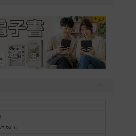
吃一點〉第二波
金石堂2026海
級
7*23cm