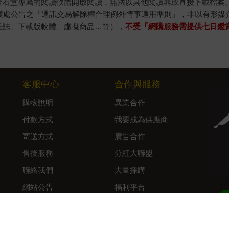
金石堂專屬的閱讀軟體開啟閱讀，無法以其他閱讀器或直接下載檔案
保護處公告之「通訊交易解除權合理例外情事適用準則」，非以有形媒
雜誌、下載版軟體、虛擬商品…等），
不受「網購服務需提供七日鑑
客服中心
合作與服務
購物說明
異業合作
付款方式
我要成為供應商
寄送方式
廣告合作
售後服務
分紅大聯盟
聯絡我們
大量採購
網站公告
福利平台
B2B供應鏈平台
Admin