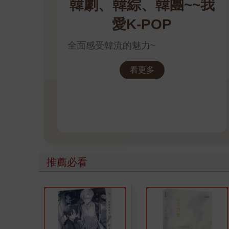
韓劇、韓綜、韓團~~我
愛K-POP
全面感受韓流的魅力~
看更多
推薦必看