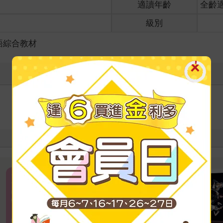
適讀年齡
全齡
級別
語綜合教材
寫評價