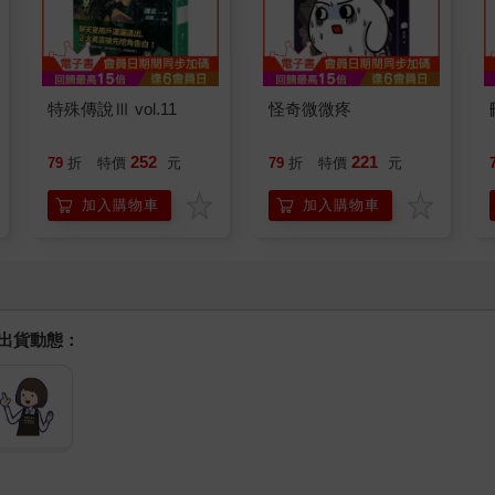
特殊傳說Ⅲ vol.11
怪奇微微疼
252
221
79
折
特價
元
79
折
特價
元
加入購物車
加入購物車
握出貨動態：