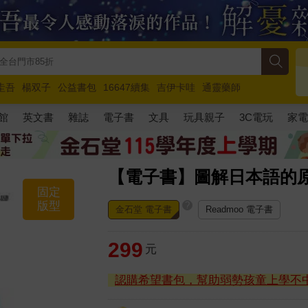
圭吾
楊双子
公益書包
16647續集
吉伊卡哇
通靈藥師
路邊攤新作
馬斯克
玩具總動員5
超慢跑
館
英文書
雜誌
電子書
文具
玩具親子
3C電玩
家
【電子書】圖解日本語的
固定
版型
?
金石堂 電子書
Readmoo 電子書
299
元
認購希望書包，幫助弱勢孩童上學不