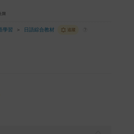
上限
語學習
＞
日語綜合教材
追蹤
?