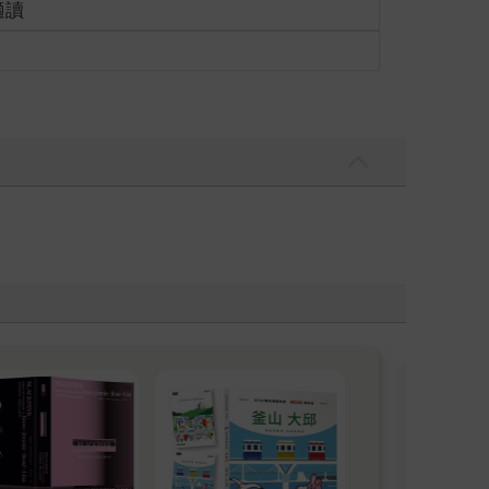
適讀
暢
日