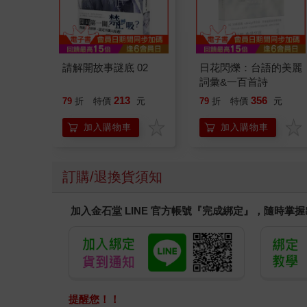
請解開故事謎底 02
日花閃爍：台語的美麗
詞彙&一百首詩
213
356
79
折
特價
元
79
折
特價
元
加入購物車
加入購物車
訂購/退換貨須知
加入金石堂 LINE 官方帳號『完成綁定』，隨時掌
提醒您！！