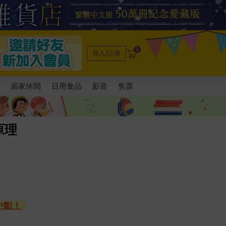
0
登入/註冊
電
居家休閒
日用食品
影音
售票
原理
中斷！