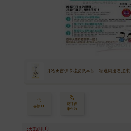
呀哈★吉伊卡哇旋風再起，精選周邊看過來
寫評價
喜歡+1
賺金幣
活動訊息