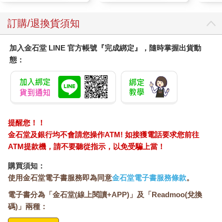
模式1～跟讀模式（純日語模式）：
訂購/退換貨須知
以純日語的方式，收錄所有的單字及例句的朗讀音檔。在學
習時同步聽並跟著唸，即可以在最自然、道地的日語發音中加深
加入金石堂 LINE 官方帳號『完成綁定』，隨時掌握出貨動
印象，讓背誦不會那麼困難、達到良好的記憶效果。
態：
模式2～學習模式（一句日語、一句中文模式）：
單字的部分，以一句日語、一句中文的方式錄製，得到母語
的協助加深印象。且如此一來，就算手邊沒書，也可以在通勤或
其他狀況中拿起來聽，增加學習功效。
提醒您！！
金石堂及銀行均不會請您操作ATM! 如接獲電話要求您前往
ATM提款機，請不要聽從指示，以免受騙上當！
購買須知：
使用金石堂電子書服務即為同意
金石堂電子書服務條款
。
電子書分為「金石堂(線上閱讀+APP)」及「Readmoo(兌換
碼)」兩種：