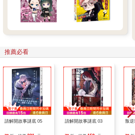
的時機轉了一個情境後，這個字可以弄傷的可能是物品或是食
物，例：「りんごを傷める」，一般在現有記憶裡會想成「弄傷
蘋果」對吧？但蘋果又不是生物，聽起來很怪！事實上這是「造
成蘋果損壞」的意思。但前述的疑惑很可能就會造成考生的猶
豫。記得，多猶豫一分鐘，對你愈不利。為了要幫考生縮短思考
的時間，本書單字內容盡可能採適合測驗的多字義詮釋，將一個
單字所擁有可以對照中文的意思，盡可能提早讓你知道。「傷め
る」，這個字，在書中會記載著「弄傷、造成煩惱、使…（器
推薦必看
物、食物）損壞」。另外，一般的「カット」大都只會翻譯成
「切」的意思，但本書會註明有「剪斷、消除、裁斷、（頭髮）
修剪、（撲克牌）切牌、（寶石、玻璃工藝）削磨、（裁縫）
裁」等這麼多的意思，先幫考生把情境設想好，省得浪費考試中
的一分一秒。
特點五：例句協助理解可能的出題模式
書中的動詞、形容詞、形容動詞、副詞及片假名等，每個單字都
會附上例句。透過例句可以幫助你了解該單字可能會在考試中會
被出題的形式。
請解開故事謎底 05
請解開故事謎底 03
叛逆
特點六：學習之餘，可進行擬真模擬測驗