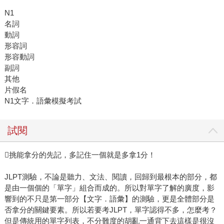
N1
名詞
動詞
形容詞
形容動詞
副詞
其他
片假名
N1文字．語彙模擬考試
試閱
挑能拿分的先記，多記住一個就是多拿1分！
JLPT測驗，不論是聽力、文法、閱讀，回歸到最根本的部分，都
是由一個個的「單字」組合而成的。所以對單字了解的廣度，影
響到的不只是第一部分【文字．語彙】的測驗，更是全體部分是
否拿分的關鍵要素。所以若要考JLPT，單字認得不多，怎麼考？
但是傳統用的單字列表，不分難度的胡亂一通背下去這樣是很沒