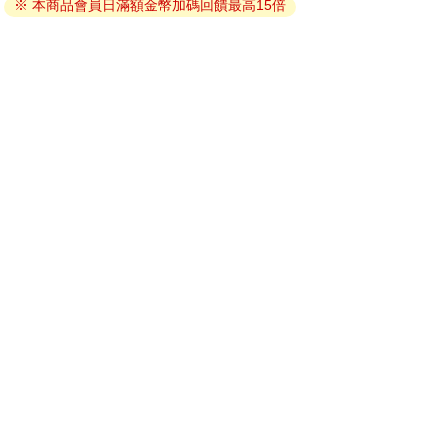
※ 本商品會員日滿額金幣加碼回饋最高15倍
因版權保護，您在金石堂所購買的電子書僅能以金石堂專屬
的閱讀軟體開啟閱讀，無法以其他閱讀器或直接下載檔案。
依據「消費者保護法」第19條及行政院消費者保護處公告之
「通訊交易解除權合理例外情事適用準則」，非以有形媒介
提供之數位內容或一經提供即為完成之線上服務，經消費者
事先同意始提供。（如：電子書、電子雜誌、下載版軟體、
虛擬商品…等），
不受「網購服務需提供七日鑑賞期」的限
制
。為維護您的權益，建議您先使用「試閱」功能後再付款
購買。