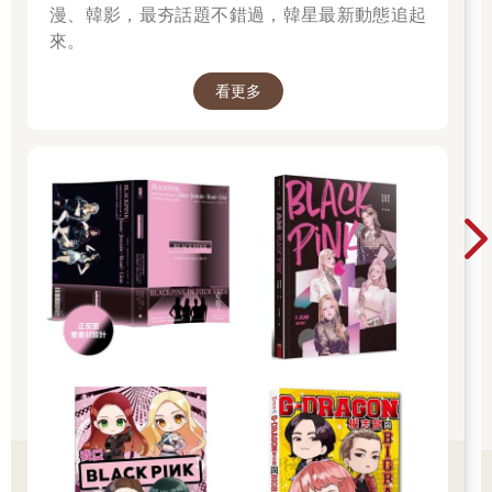
漫、韓影，最夯話題不錯過，韓星最新動態追起
規劃出學習計劃表，只要按著書頁上的指示，學習每天需要學的
來。
單字量即可，適量的準備，30天內達到一定的應考單字力。而
且，就好像有人喜歡吃火鍋、有人喜歡吃鐵板燒一樣，書中規劃
看更多
了兩種版本的學習計畫表的設計。版本1是單純依序（依詞性編排
順序）逐日學到單字；但若不喜歡這種記法的人，也可以選擇跳
著學習的學習計畫表，如果你喜歡今天記名詞、明天記動詞、後
天記形容動詞、大後天再回來記名詞的這種類型，則適合版本2的
規劃，而且兩種版本的學習計畫安排的量差不多，都有一樣的學
習效果。
特點三：可以依自己的需求分級學習
可以想考哪裡就翻哪裡，讓你一本全包、全級數通用更是本書的
一大特點，例如你準備N3的測驗，那就可以從N3開始看。加上書
本的設計是從N5~N1的流向進行，最符合一般的閱讀概念，當你
考N3時，可以往前翻，複習前面程度較低的單字，或者往後翻挑
戰新的領域。
特點四：多字義的詮釋，突破日語單字使用情境的難關
日語單字讓母語為中文的我們最頭痛的，就是在它的使用情境。
好比說「傷（いた）める」可以直接理解為弄傷，但是有時出題