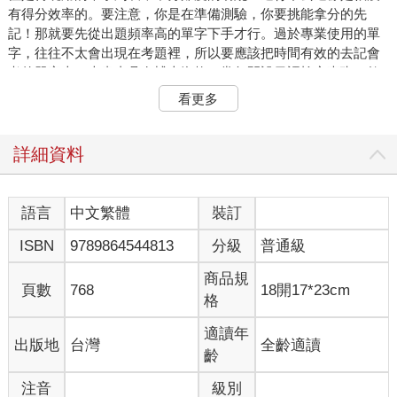
有得分效率的。要注意，你是在準備測驗，你要挑能拿分的先
記！那就要先從出題頻率高的單字下手才行。過於專業使用的單
字，往往不太會出現在考題裡，所以要應該把時間有效的去記會
考的單字上。本書由具有博士資格，常年開設日語檢定專班，教
授JLPT檢定技巧的講師所著，經由他20餘年觀察分析JLPT的試
看更多
題測驗，專門挑選出各級JLPT出題頻率極高的日語單字，將約
7,000以上的單字匯集成一冊，把每一個級數會考的單字，按名
詞、動詞、形容詞…等等詞性分門別類的整理好，不但記憶起來
詳細資料
容易，在得分效率上也能大大提升。
更符合檢定內會出現的例句、合理每日學習規劃，任何級數一次
語言
中文繁體
裝訂
考過！
ISBN
9789864544813
分級
普通級
書中名詞、動詞、形容詞、形容動詞等詞性都附上檢定會出現的
類似例句，幫助考生了解該單字可能在題目中會出現的模式。此
商品規
外，為了協助考生在30天內達到特定的準備效果，書中將各級所
頁數
768
18開17*23cm
格
需準備的內容劃分30天份，只要考前每天按本書平均規劃的量做
30天的學習，將可以明確的收割學習成效。搭配書中模擬試題的
適讀年
出版地
台灣
全齡適讀
練習，拿下檢定高分，不是難事。
齡
【本書特色】
注音
級別