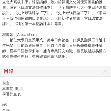
立北大高級中學」韓語講師，致力於韓國文化與優質圖書的推
廣，譯有《日語文法自學課本》、《全圖解生活大小事日語這樣
說》、《史上最強韓語單字》、《史上最強日語單字》、《那些
年～我們都用錯的日語會話》、《給初學者的第一堂日語文法
課》、《我的第一本德語課本》等書。
程麗娟（Anisa chen）
輔仁大學日文系畢業。從事日商祕書、口譯及翻譯工作近十
年光景。目前為旅日譯者，同時也是線上日語教學機構專任講
師，從事日語教學多年，擁有專業語文知識，擅長以淺顯易懂方
式引導學生理解，並教導如何靈活應用。
目錄
前言
本書使用說明
學習計畫表
N5
名詞