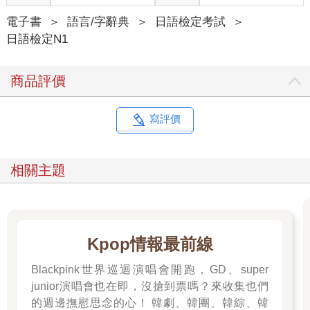
特點一：最符合應考邏輯的詞性分類
單字考試的出題中，往往為了混淆考生，出題的選項裡，錯誤的
電子書
＞
語言/字辭典
＞
日語檢定考試
＞
選項跟正確的答案多半會安排相同的詞性，例：
日語檢定N1
●この靴はちょっと（ ）ですね。もう少し大きいのはありま
商品評價
せんか。
1．きつい 2．おもたい 3．かっこいい 4．ゆるい
（上例的答案選項都是形容詞單字）
寫評價
●図書館の本棚に本が（ ）並んでいる。
1．ぎっしり 2．ぐっすり 3．さっぱり 4．こっそり
相關主題
（上例的答案選項都是副詞單字）
考前的學習準備，如果是把同詞性的單字一起學起來，比較並記
憶，就很容易破解這樣的出題模式，在考試當下就會發現：『哎
啊！這些都是同一單元學起來的單字嘛，每一個我都知道它們不
Kpop情報最前線
一樣的用法！』本書採最科學的考前準備邏輯，依詞性分類整理
給你最需要應考單字。
Blackpink世界巡迴演唱會開跑，GD、super
junior演唱會也在即，沒搶到票嗎？來收集也們
特點二：貼心的學習計畫設計
的週邊撫慰思念的心！ 韓劇、韓團、韓綜、韓
人的消化力有限，一次負荷太多則會適得其反。因此，本書細心