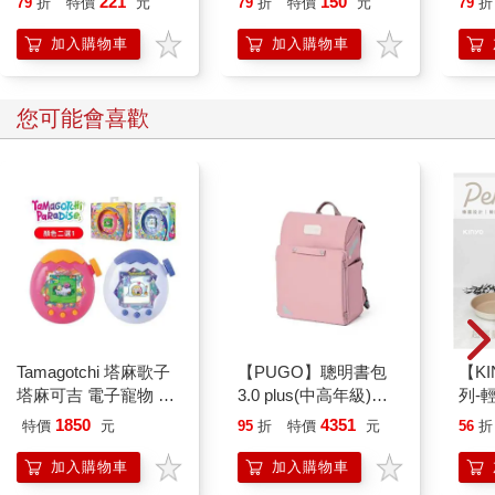
221
150
79
折
特價
元
79
折
特價
元
79
折
每級單元結束後都附有當級的擬真模擬試題測驗及解答。可以立
刻複習，測驗出自己掌握了多少。
加入購物車
加入購物車
【QR碼音檔特色】
您可能會喜歡
本書的QR碼，將帶領你進入一個最有效、最新穎的學習領
域。用聽到的來補強你所看得到的，變成最實際的得分。書中隨
刷隨聽與全書一次下載的QR碼，不需額外安裝自己不熟悉的播放
APP才能聽，省去每次聽音檔都要掃描的麻煩。（註：打包下載
檔案為ZIP壓縮檔，請先安裝解壓縮程式或APP再行下載，由於
iOS系統對檔案下載的限制，iPhone用戶在掃描出現「不支援的檔
案類型」後點擊右上角的三點，之後選擇「開啟方式」，請等待
手機轉圈完畢後，選擇「儲存到檔案」。即可在「檔案APP」內
執行解壓縮。）音檔特色更有以下的特點：
特點一：日本老師正確發音
Tamagotchi 塔麻歌子
【PUGO】聰明書包
【KI
塔麻可吉 電子寵物 樂
3.0 plus(中高年級)藕
列-
純正日本人發音，你可以透過聽力加深對單字的熟悉度，並
園系列（熱帶橙果／極
粉 全新進化玩美上市
平煎
加強聽力的基礎，更同時學習到正確優美的日語音調。
1850
4351
特價
元
95
折
特價
元
56
折
地冰雪）
特點二：貼心的兩種錄音模式
加入購物車
加入購物車
本書MP3錄音模式有二：