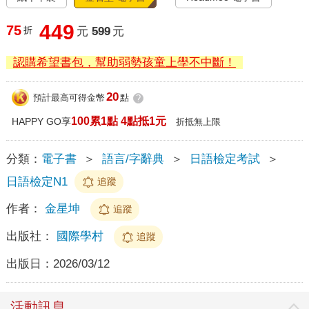
449
75
折
元
599
元
認購希望書包，幫助弱勢孩童上學不中斷！
20
預計最高可得金幣
點
?
100累1點 4點抵1元
HAPPY GO享
折抵無上限
分類：
電子書
＞
語言/字辭典
＞
日語檢定考試
＞
日語檢定N1
追蹤
作者：
金星坤
追蹤
出版社：
國際學村
追蹤
出版日：
2026/03/12
活動訊息