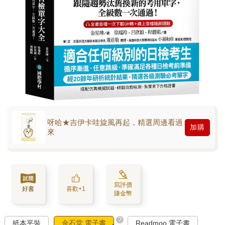
呀哈★吉伊卡哇旋風再起，精選周邊看過
加購
來
寫評價
好書
喜歡+1
賺金幣
?
紙本平裝
金石堂 電子書
Readmoo 電子書