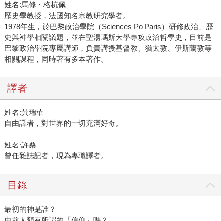
姓名:馬修・格杭佩
歷史學教授，法國知名宗教研究學者。
1978年生，於巴黎政治學院（Sciences Po Paris）研修政治、歷
史與神學相關議題，並在聖湯瑪斯大學專攻政治哲學史，目前是
巴黎政治學院專屬講師，負責講授基督教、猶太教、伊斯蘭教等
相關課程，同時著有多本著作。
譯者
姓名:黃瑞華
自由譯者，對世界的一切充滿好奇。
姓名:許桑
曾任雜誌記者，現為專職譯者。
目錄
最初的神是誰？
史前人類有所謂的「信仰」嗎？