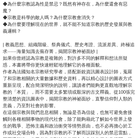
◆為什麼宗教認為性是禁忌？既然有神存在，為什麼還會有惡
魔？
◆宗教是科學的敵人嗎？為什麼宗教會消失？
◆為什麼要理解現在的世界，就不能不知道宗教的歷史發展與教
義邏輯？
| 教義思想、組織階級、祭典儀式、歷史考證、流派差異、終極追
求⋯⋯海量知識去蕪存菁，揭開宗教神祕面紗 |
如果你曾經認為宗教是複雜的，對許多不同的解釋和想法所疑
惑，本書將帶你更快速輕鬆地理解它的各種面貌。
作者為法國知名宗教研究學者，搭配新銳資訊圖表設計師，蒐羅
了和宗教相關的大量數據和歷史資料，再以精心設計的圖表方式
重新呈現，配合簡潔明快的說明，讓讀者們能夠更直觀地理解宗
教的「本質」，而不需要太多繁瑣或艱深的古文釋義。從100張完
整清楚的資訊圖表中，揭開宗教的神祕面紗，直擊信仰對人類的
意義，乃至對社會的影響。
在這個宗教與我們息息相關，無論是否為信徒，也無可避免會接
觸到各種相關事物的現代社會，除了能夠藉此了解如今世界上發
生的戰爭、恐怖主義和政治衝突等情勢原由，也不必再擔心於工
作或社交場合時，因為對宗教的不了解而誤踩別人的禁忌雷點，