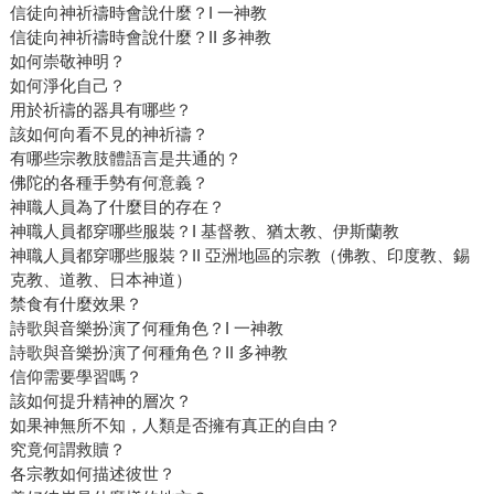
信徒向神祈禱時會說什麼？I 一神教
信徒向神祈禱時會說什麼？II 多神教
如何崇敬神明？
如何淨化自己？
用於祈禱的器具有哪些？
該如何向看不見的神祈禱？
有哪些宗教肢體語言是共通的？
佛陀的各種手勢有何意義？
神職人員為了什麼目的存在？
神職人員都穿哪些服裝？I 基督教、猶太教、伊斯蘭教
神職人員都穿哪些服裝？II 亞洲地區的宗教（佛教、印度教、錫
克教、道教、日本神道）
禁食有什麼效果？
詩歌與音樂扮演了何種角色？I 一神教
詩歌與音樂扮演了何種角色？II 多神教
信仰需要學習嗎？
該如何提升精神的層次？
如果神無所不知，人類是否擁有真正的自由？
究竟何謂救贖？
各宗教如何描述彼世？