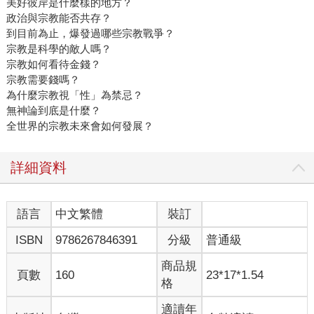
美好彼岸是什麼樣的地方？
政治與宗教能否共存？
到目前為止，爆發過哪些宗教戰爭？
宗教是科學的敵人嗎？
宗教如何看待金錢？
宗教需要錢嗎？
為什麼宗教視「性」為禁忌？
無神論到底是什麼？
全世界的宗教未來會如何發展？
詳細資料
語言
中文繁體
裝訂
ISBN
9786267846391
分級
普通級
商品規
頁數
160
23*17*1.54
格
適讀年