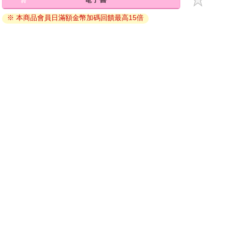
退換貨須知：
※ 本商品會員日滿額金幣加碼回饋最高15倍
因版權保護，您在金石堂所購買的電子書僅能以金石堂專屬
的閱讀軟體開啟閱讀，無法以其他閱讀器或直接下載檔案。
依據「消費者保護法」第19條及行政院消費者保護處公告之
「通訊交易解除權合理例外情事適用準則」，非以有形媒介
提供之數位內容或一經提供即為完成之線上服務，經消費者
事先同意始提供。（如：電子書、電子雜誌、下載版軟體、
虛擬商品…等），
不受「網購服務需提供七日鑑賞期」的限
制
。為維護您的權益，建議您先使用「試閱」功能後再付款
購買。