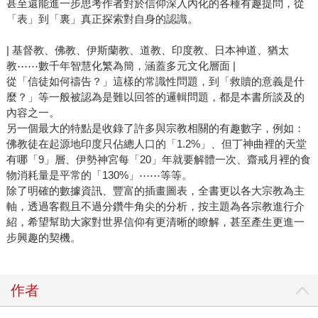
甚至還能進一步思考作者對於信仰深入內化的各種有趣提問，從
「表」到「裏」真正探索對自身的認識。
| 基督教、佛教、伊斯蘭教、道教、印度教、日本神道、猶太
教⋯⋯數千年智慧化繁為簡，涵蓋多元文化層面 |
從「信徒如何禱告？」這樣的常識性問題，到「救贖的意義是什
麼？」等一般被認為是難以回答的邏輯問題，都是本書所談及的
內容之一。
另一個最大的特點是收錄了許多與宗教相關的有趣數字，例如：
佛教徒在起源地印度只佔總人口的「1.2%」、但丁神曲裡的天堂
有哪「9」層、伊勢神宮每「20」年就要解體一次、齋戒月裡的食
物消耗量是平常的「130%」⋯⋯等等。
除了明確的數據資訊、豐富的插畫圖表，全書更以各大宗教為主
軸，透過客觀且不過分鑽牛角尖的分析，按主題為各宗教進行介
紹，希望幫助大家對世界信仰有更清晰的瞭解，甚至產生更進一
步興趣的契機。
作者