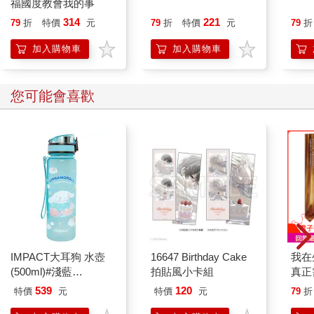
福國度教會我的事
314
221
79
折
特價
元
79
折
特價
元
79
折
加入購物車
加入購物車
您可能會喜歡
IMPACT大耳狗 水壺
16647 Birthday Cake
我在
(500ml)#淺藍
拍貼風小卡組
真正
IMCMB01LB
實是
539
120
特價
元
特價
元
79
折