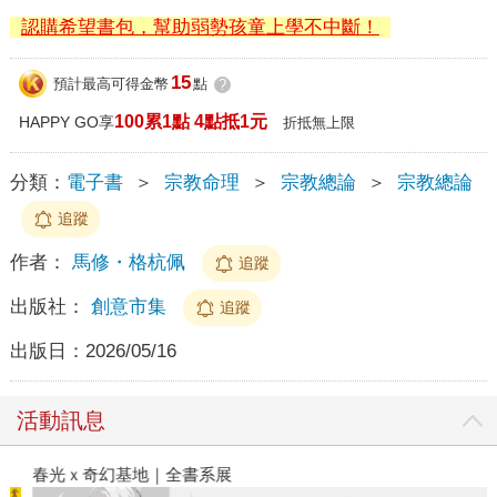
認購希望書包，幫助弱勢孩童上學不中斷！
15
預計最高可得金幣
點
?
100累1點 4點抵1元
HAPPY GO享
折抵無上限
分類：
電子書
＞
宗教命理
＞
宗教總論
＞
宗教總論
追蹤
作者：
馬修・格杭佩
追蹤
出版社：
創意市集
追蹤
出版日：
2026/05/16
活動訊息
春光ｘ奇幻基地｜全書系展
2