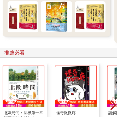
推薦必看
北歐時間：世界第一幸
怪奇微微疼
請解