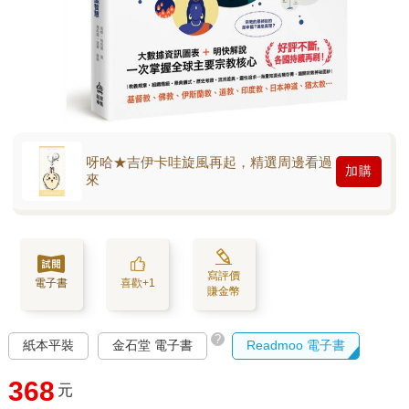
呀哈★吉伊卡哇旋風再起，精選周邊看過
加購
來
寫評價
電子書
喜歡+1
賺金幣
?
紙本平裝
金石堂 電子書
Readmoo 電子書
368
元