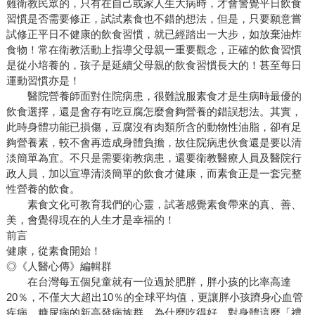
難衛教民眾的，只有在自己或家人生大病時，才會警覺平日飲食
習慣是否需要修正，試試素食也不錯的想法，但是，只要願意嘗
試修正平日不健康的飲食習慣，就已經踏出一大步，如放棄油炸
食物！常在衛教活動上指導父母親一重要觀念，正確的飲食習慣
是從小培養的，孩子是延續父母親的飲食習慣長大的！甚至每日
運動習慣亦是！
醫院營養師面對住院病患，很難說服素食才是生病時最優的
飲食選擇，還是會存有吃豆腐怎麼會夠營養的錯誤想法。其實，
此時身體功能已損傷，豆腐沒有肉類所含的動物性油脂，卻有足
夠營養素，較不會再造成身體負擔，故住院病患伙食還是要以清
淡簡單為宜。不只是需要衛教病患，還要衛教醫療人員及醫院行
政人員，加以宣導清淡簡單的飲食才健康，而素食正是一套完整
性營養的飲食。
素食文化可教育我們的心靈，試著感覺素食帶來的真、善、
美，會覺得現在的人生才是幸福的！
前言
健康，從素食開始！
◎《人醫心傳》編輯群
在台灣每五個兒童就有一位過於肥胖，胖小孩的比率高達
20％，不僅大大超出10％的全球平均值，更讓胖小孩躋身心血管
疾病、糖尿病的新高發病族群。為什麼吃得好、對身體這麼「禮