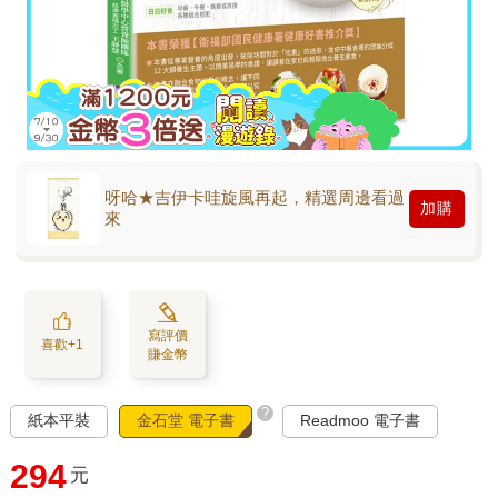
呀哈★吉伊卡哇旋風再起，精選周邊看過
加購
來
寫評價
喜歡+1
賺金幣
?
紙本平裝
金石堂 電子書
Readmoo 電子書
294
元