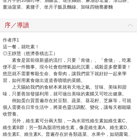
坐月子的10個叮嚀、酒釀蛋、花生麵筋、麻油炒老薑、淮山餅、
薑油菠菜、素腰子、坐月子飯及麵線、加味四物蕎麥麵
序／導讀
作者序1
這一餐，就吃素！
◎王靜慧（慈濟香積志工）
素食是當前很新盛的流行，只要「肯做」、「會做」，吃素
便不是一件難事。現今社會怨憎氣如此沉重，戒殺是多麼重要！
慈悲就不需要奪殺生命、食骨肉，讓我們當下就好好一起來學
習，如何用素食做出道道香噴噴的菜餚。
上天賜給我們的食材本來就有天地之氣、甘味、美味和甜
味，只要善加發揚利用，就可做出美味的素餚又可吃出健康。
例如蛋白質普遍存在於豆類、蔬菜、葵花籽、芝麻等，可就
個人需要在日常生活中，將菜色靈活調配、變化，讓每天都能吸
收營養。
另外，維生素可分兩大類，一為水溶性維生素如維生素C、
維生素B群；另一類為脂溶性維生素，像是維生素A、維生素D、
維生素E、維生素K。普遍存在於各類蔬菜、水果中，如胡蘿蔔、