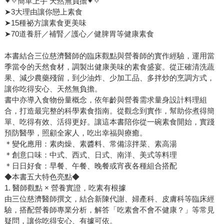
✦✧簡單上手 天然無負擔✦✧
➤3大理由讓你戀上素食
➤15種祕方讓素食更美味
➤70道養肝／補腎／護心／健脾胃等健康素食
本書結合三位慈濟醫師的臨床觀點與營養師的實作經驗，運用當
季當令的天然食材，調製出健康美味的素食盛宴。從正確清洗蔬
果、減少農藥殘留，到少油炸、少加工品、多拌炒的烹調方式，
讓你吃得安心、天然無負擔。
書中亦導入食物份量概念，依年齡與營養需求量身設計料理組
合，打造最完整的科學素食指南。從觀念到實作，幫助你煮得簡
單、吃得有效、活得更好。讓這本書陪你從一碗素食開始，實踐
預防醫學，照顧全家人，吃出幸福與療癒。
＊變化應用：素肉燥、素醬料、常備涼拌菜、素高湯
＊創意口味：中式、西式、日式、南洋、美式等料理
＊日日好食：早餐、午餐、晚餐或宵夜各種組合搭配
◆本書五大特色亮點◆
1. 醫師觀點 × 營養實證，吃素有根據
由三位慈濟醫師撰文，結合新陳代謝、婦產科、皮膚科等臨床經
驗，搭配營養師專業分析，解答「吃素會不會不健康？」等常見
疑問，讓你吃得安心、有據可依。