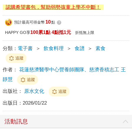
認購希望書包，幫助弱勢孩童上學不中斷！
10
預計最高可得金幣
點
?
100累1點 4點抵1元
HAPPY GO享
折抵無上限
分類：
電子書
＞
飲食料理
＞
食譜
＞
素食
追蹤
作者：
花蓮慈濟醫學中心營養師團隊、慈濟香積志工 王
靜慧
追蹤
出版社：
原水文化
追蹤
出版日：
2026/01/22
活動訊息