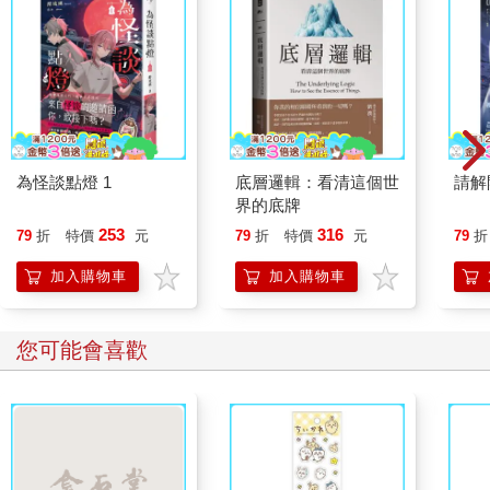
為怪談點燈 1
底層邏輯：看清這個世
請解
界的底牌
253
316
79
折
特價
元
79
折
特價
元
79
折
加入購物車
加入購物車
您可能會喜歡