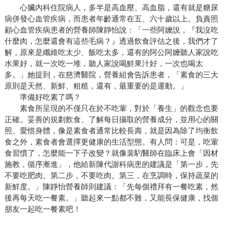
心臟內科住院病人，多半是高血壓、高血脂，還有就是糖尿
病併發心血管疾病，而患者年齡通常在五、六十歲以上。負責照
顧心血管疾病患者的營養師陳靜怡說：「一些阿嬤說，『我沒吃
什麼肉，怎麼還會有這些毛病？』透過飲食評估之後，我們才了
解，原來是纖維吃太少、飯吃太多，還有的阿公阿嬤聽人家說吃
水果好，就一次吃一堆，聽人家說喝鮮果汁好，一次也喝太
多。」她提到，在慈濟醫院，營養組會告訴患者，「素食的三大
原則是天然、新鮮、粗糙，還有，最重要的是運動。」
準備好吃素了嗎？
素食所呈現的不僅只在於不吃葷，對於「養生」的觀念也要
正確。妥善的規劃飲食、了解每日攝取的營養成分，並用心的關
照、愛惜身體，像是素食者通常比較長壽，就是因為除了均衡飲
食之外，素食者會選擇更健康的生活型態。有人問：可是，吃葷
食習慣了，怎麼能一下子改變？就像裴馰醫師在臨床上會「因材
施教，循序漸進」，他給新陳代謝科病患的建議是「第一步，先
不要吃肥肉。第二步，不要吃肉。第三，在烹調時，保持蔬菜的
新鮮度。」陳靜怡營養師則建議：「先每個禮拜有一餐吃素，然
後再每天吃一餐素。」聽起來一點都不難，又能長保健康，找個
朋友一起吃一餐素吧！