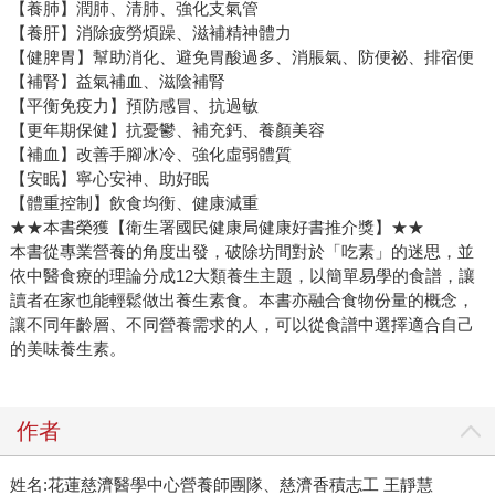
【養肺】潤肺、清肺、強化支氣管
【養肝】消除疲勞煩躁、滋補精神體力
【健脾胃】幫助消化、避免胃酸過多、消脹氣、防便祕、排宿便
【補腎】益氣補血、滋陰補腎
【平衡免疫力】預防感冒、抗過敏
【更年期保健】抗憂鬱、補充鈣、養顏美容
【補血】改善手腳冰冷、強化虛弱體質
【安眠】寧心安神、助好眠
【體重控制】飲食均衡、健康減重
★★本書榮獲【衛生署國民健康局健康好書推介獎】★★
本書從專業營養的角度出發，破除坊間對於「吃素」的迷思，並
依中醫食療的理論分成12大類養生主題，以簡單易學的食譜，讓
讀者在家也能輕鬆做出養生素食。本書亦融合食物份量的概念，
讓不同年齡層、不同營養需求的人，可以從食譜中選擇適合自己
的美味養生素。
作者
姓名:花蓮慈濟醫學中心營養師團隊、慈濟香積志工 王靜慧