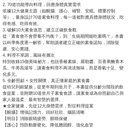
2. 70道功能導向料理，回應身體真實需求
依據12大健康主題（如醒腦、護心、補腎、安眠、體重控制
等），量身設計70道素食料理，每一道都對應具體身體狀況，吃
得有感、吃得有效。
3. 破解10大素食迷思，建立正確飲食觀
從「素食會不會營養不均衡？」到「生病期間能吃素嗎？」本書
以科學角度逐一解答，幫助讀者建立正確的素食認知，消除疑
慮、安心實踐。
4. 料理不單調，風味有層次
特別收錄15個美味祕方，包括香椿素燥、羅勒醬、百香果醃青木
瓜、牛蒡高湯等，讓素食料理不再清淡無味，而是香氣十足、變
化多元。
5. 全齡照顧 × 女性關懷，真正懂家庭的素食書
從幼兒到銀髮族，從更年期到坐月子，本書提供分齡分階段的飲
食提案，並附贈10道坐月子素食食譜，讓素食成為你照顧自己與
家人最溫柔、最有智慧的選擇。
★全家健康，先從12大身體需求，對症料理提案
【醒腦】增強記憶力、頭好壯壯、腦筋清晰
【明目】消除眼睛疲勞、眼睛保健
【護心】預防動脈硬化、降低膽固醇、強化血管