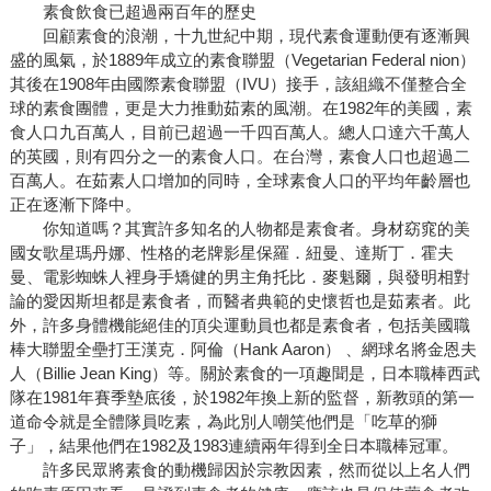
素食飲食已超過兩百年的歷史
回顧素食的浪潮，十九世紀中期，現代素食運動便有逐漸興
盛的風氣，於1889年成立的素食聯盟（Vegetarian Federal nion）
其後在1908年由國際素食聯盟（IVU）接手，該組織不僅整合全
球的素食團體，更是大力推動茹素的風潮。在1982年的美國，素
食人口九百萬人，目前已超過一千四百萬人。總人口達六千萬人
的英國，則有四分之一的素食人口。在台灣，素食人口也超過二
百萬人。在茹素人口增加的同時，全球素食人口的平均年齡層也
正在逐漸下降中。
你知道嗎？其實許多知名的人物都是素食者。身材窈窕的美
國女歌星瑪丹娜、性格的老牌影星保羅．紐曼、達斯丁．霍夫
曼、電影蜘蛛人裡身手矯健的男主角托比．麥魁爾，與發明相對
論的愛因斯坦都是素食者，而醫者典範的史懷哲也是茹素者。此
外，許多身體機能絕佳的頂尖運動員也都是素食者，包括美國職
棒大聯盟全壘打王漢克．阿倫（Hank Aaron） 、網球名將金恩夫
人（Billie Jean King）等。關於素食的一項趣聞是，日本職棒西武
隊在1981年賽季墊底後，於1982年換上新的監督，新教頭的第一
道命令就是全體隊員吃素，為此別人嘲笑他們是「吃草的獅
子」，結果他們在1982及1983連續兩年得到全日本職棒冠軍。
許多民眾將素食的動機歸因於宗教因素，然而從以上名人們