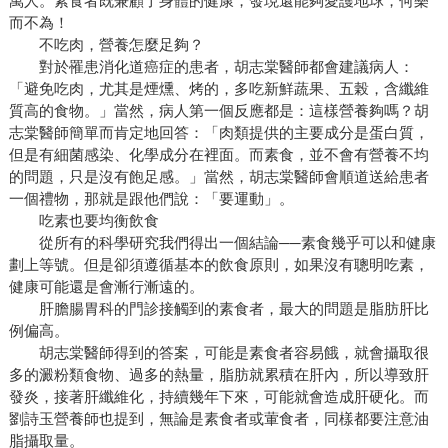
萬人。素食者既兼顧了身體的健康，發現還能夠愛護地球，何樂
而不為！
不吃肉，營養怎麼足夠？
對於罹患消化道癌症的患者，胡志棠醫師都會建議病人：
「避免吃肉，尤其是煙燻、烤的，多吃新鮮蔬果、五榖，含纖維
質高的食物。」當然，病人第一個反應都是：這樣營養夠嗎？胡
志棠醫師簡單而肯定地回答：「肉類提供的主要成分是蛋白質，
但是有細菌感染、化學成分在裡面。而素食，並不會有營養不均
的問題，只是沒有飽足感。」當然，胡志棠醫師會順道送給患者
一個禮物，那就是跟他們說：「要運動」。
吃素也要均衡飲食
從所有的科學研究我們得出一個結論──素食幾乎可以和健康
劃上等號。但是卻須遵循基本的飲食原則，如果沒有聰明吃素，
健康可能還是會漸行漸遠的。
肝膽腸胃科的門診接觸到的素食者，最大的問題是脂肪肝比
例偏高。
胡志棠醫師得到的答案，可能是素食者容易餓，就會攝取很
多的澱粉類食物、過多的熱量，脂肪就累積在肝內，所以導致肝
發炎，接著肝纖維化，持續幾年下來，可能就會造成肝硬化。而
劉詩玉營養師也提到，無論是素食者或葷食者，同樣都要注意油
脂攝取量。