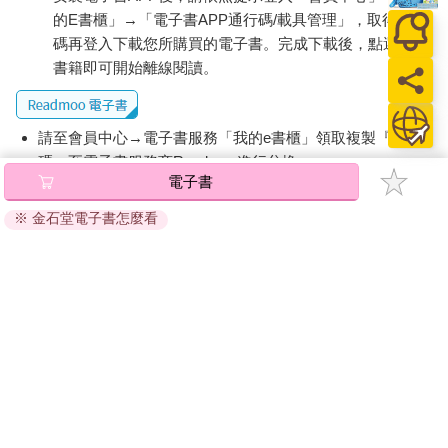
的E書櫃」→「電子書APP通行碼/載具管理」，取得通行
碼再登入下載您所購買的電子書。完成下載後，點選任一
書籍即可開始離線閱讀。
請至會員中心→電子書服務「我的e書櫃」領取複製『兌換
碼』至電子書服務商Readmoo進行兌換。
電子書
退換貨須知：
※ 金石堂電子書怎麼看
因版權保護，您在金石堂所購買的電子書僅能以金石堂專屬
的閱讀軟體開啟閱讀，無法以其他閱讀器或直接下載檔案。
依據「消費者保護法」第19條及行政院消費者保護處公告之
「通訊交易解除權合理例外情事適用準則」，非以有形媒介
提供之數位內容或一經提供即為完成之線上服務，經消費者
事先同意始提供。（如：電子書、電子雜誌、下載版軟體、
虛擬商品…等），
不受「網購服務需提供七日鑑賞期」的限
制
。為維護您的權益，建議您先使用「試閱」功能後再付款
購買。