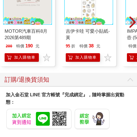
MOTOR汽車百科8月
吉伊卡哇 可愛小貼紙-
IM
2026第489期
黃
壺 (
IMU
190
38
特價
元
95
折
特價
元
特價
200
加入購物車
加入購物車
訂購/退換貨須知
加入金石堂 LINE 官方帳號『完成綁定』，隨時掌握出貨動
態：