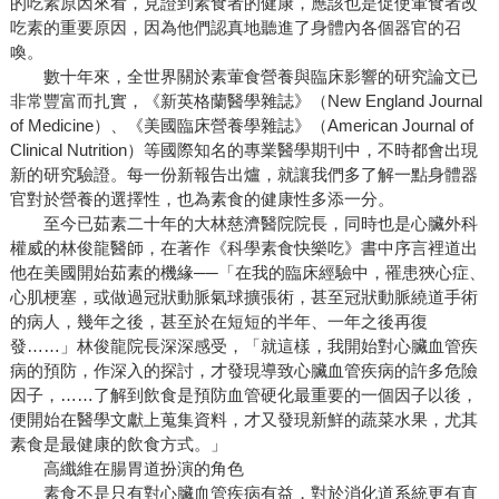
的吃素原因來看，見證到素食者的健康，應該也是促使葷食者改
吃素的重要原因，因為他們認真地聽進了身體內各個器官的召
喚。
數十年來，全世界關於素葷食營養與臨床影響的研究論文已
非常豐富而扎實，《新英格蘭醫學雜誌》（New England Journal
of Medicine）、《美國臨床營養學雜誌》（American Journal of
Clinical Nutrition）等國際知名的專業醫學期刊中，不時都會出現
新的研究驗證。每一份新報告出爐，就讓我們多了解一點身體器
官對於營養的選擇性，也為素食的健康性多添一分。
至今已茹素二十年的大林慈濟醫院院長，同時也是心臟外科
權威的林俊龍醫師，在著作《科學素食快樂吃》書中序言裡道出
他在美國開始茹素的機緣──「在我的臨床經驗中，罹患狹心症、
心肌梗塞，或做過冠狀動脈氣球擴張術，甚至冠狀動脈繞道手術
的病人，幾年之後，甚至於在短短的半年、一年之後再復
發……」林俊龍院長深深感受，「就這樣，我開始對心臟血管疾
病的預防，作深入的探討，才發現導致心臟血管疾病的許多危險
因子，……了解到飲食是預防血管硬化最重要的一個因子以後，
便開始在醫學文獻上蒐集資料，才又發現新鮮的蔬菜水果，尤其
素食是最健康的飲食方式。」
高纖維在腸胃道扮演的角色
素食不是只有對心臟血管疾病有益，對於消化道系統更有直