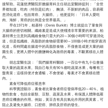
接幫助。花蓮慈濟醫院肝膽腸胃科主任胡志棠醫師提到：「全世
界都知道，吃肉（特別是紅肉）、醃漬、不新鮮的肉品，容易罹
患消化道癌，包括胃癌、大腸癌。」他更提到：「日本人愛吃
肉、海鮮，胃癌的比例是全世界最高。」
早在1971年，柏基特（Denis Burkitt）博士就提出了葷食與
大腸癌的密切相關。纖維素是造成大便殘渣非常重要的來源。柏
基特博士注意到高纖維食物只需大約20～30個小時即可穿過消化
道，但是低纖維、高脂肪的食物卻需要80～100個小時才能穿過消
化道，長時間處在腸道中的高脂肪食物，不僅會造成更大量的細
菌生長，更將人體中的膽鹽轉化為致癌的毒素，不斷累積在人體
內。
胡志棠醫生說：「我們腸胃科醫師，一百位中有九十位會攝
取大量的蔬菜水果。我自己每天有90％都吃蔬菜水果，每餐有三
盤青菜；這樣排便才會通暢，不會便祕，毒素才不會累積在體
內。」
素食可降低癌症罹患率
科學實證顯示，素食者比葷食者癌症發病率低20～40％。植
物性飲食，包括全穀類、豆類、蔬菜及水果，有保護人體降低罹
患癌症機會的作用。例如，黃豆含有具抗氧化作用的異黃素，可
阻止及避免大腸癌、口腔癌、肺癌及肝癌的發生。