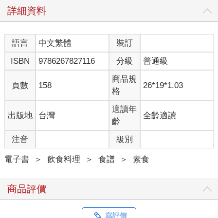
詳細資料
語言
中文繁體
裝訂
ISBN
9786267827116
分級
普通級
商品規
頁數
158
26*19*1.03
格
適讀年
出版地
台灣
全齡適讀
齡
注音
級別
電子書
＞
飲食料理
＞
食譜
＞
素食
商品評價
寫評價