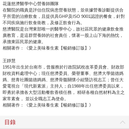
花蓮慈濟醫學中心營養師團隊
在醫院的職責是評估住院病患營養狀態，並依據營養診斷提供合
乎所需的治療飲食，且提供具GHP及ISO 9001認證的餐食，針對
不同疾病施行飲食衛教，及修正飲食行為。
慈濟醫院是台灣東部唯一的醫學中心，故社區民眾的健康飲食推
廣教育，是這群營養師的社會責任，懷著一股上山下海的熱忱，
承擔東區民眾的健康。
相關著作：《愛上美味養生素【暢銷修訂版】》
王靜慧
1951年出生於台南市，曾服務於行政院賦稅改革委員會、財政部
財稅資料處理中心；現任慈濟委員、榮譽董事、慈濟大學懿德媽
媽、慈青社團懿德媽媽、慈濟骨髓關懷小組暨訪視志工；曾任大
愛電視台「現代新素派」主持人；自1988年出任慈濟委員以來，
即勇於承擔各大型活動餐飲香積任務， 精研各種自然材料為主之
家常素食， 並以全職志工為使命。
相關著作：《愛上美味養生素【暢銷修訂版】》
目錄