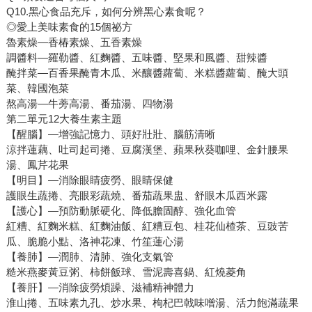
Q10.黑心食品充斥，如何分辨黑心素食呢？
◎愛上美味素食的15個祕方
魯素燥—香椿素燥、五香素燥
調醬料—羅勒醬、紅麴醬、五味醬、堅果和風醬、甜辣醬
醃拌菜—百香果醃青木瓜、米釀醬蘿蔔、米糕醬蘿蔔、醃大頭
菜、韓國泡菜
熬高湯—牛蒡高湯、番茄湯、四物湯
第二單元12大養生素主題
【醒腦】—增強記憶力、頭好壯壯、腦筋清晰
涼拌蓮藕、吐司起司捲、豆腐漢堡、蘋果秋葵咖哩、金針腰果
湯、鳳芹花果
【明目】—消除眼睛疲勞、眼睛保健
護眼生蔬捲、亮眼彩蔬燒、番茄蔬果盅、舒眼木瓜西米露
【護心】—預防動脈硬化、降低膽固醇、強化血管
紅糟、紅麴米糕、紅麴油飯、紅糟豆包、桂花仙楂茶、豆豉苦
瓜、脆脆小點、洛神花凍、竹笙蓮心湯
【養肺】—潤肺、清肺、強化支氣管
糙米燕麥黃豆粥、柿餅飯球、雪泥壽喜鍋、紅燒菱角
【養肝】—消除疲勞煩躁、滋補精神體力
淮山捲、五味素九孔、炒水果、枸杞巴戟味噌湯、活力飽滿蔬果