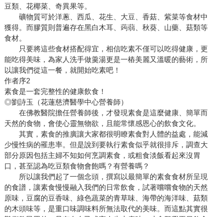
豆類、花椰菜、奇異果等。
礦物質可於洋蔥、西瓜、花生、大豆、香菇、紫菜等食材中
獲得。而膠質則普遍存在黑白木耳、蒟蒻、秋葵、山藥、菇類等
食材。
只要將這些食材搭配得宜，相信吃素不僅可以吃得健康，更
能吃得美味，為家人洗手做羹湯更是一樁美麗又溫暖的藝術，所
以讓我們從這一餐，就開始吃素吧！
作者序2
素食是一套完整性的健康飲食！
◎劉詩玉（花蓮慈濟醫學中心營養師）
在佛教醫院擔任營養師後，才發現素食是這麼健康、簡單而
天然的食物，會使心靈無物欲，且能常懷感恩心的飲食文化。
其實，素食的推廣讓大家都很明瞭素食對人體的益處，能減
少慢性病的罹患率。但是說到要執行素食似乎就很排斥，調查大
部分原因包括主婦不知如何烹調素食，或粗食淡飯看起來沒胃
口，甚至認為吃豆類食物會飽嗎？有營養嗎？
所以讓我們起了一個念頭，撰寫以最簡單的素食食材所呈現
的食譜，讓素食慢慢融入我們的日常飲食，試著嚐嚐食物的天然
原味，豆腐的豆香味、綠色蔬菜的青草味、海帶的海洋味、菇類
的木頭味等，是重口味調味料所無法取代的美味。而這點其實很