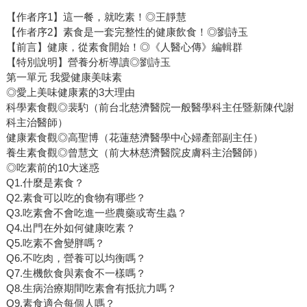
【作者序1】這一餐，就吃素！◎王靜慧
【作者序2】素食是一套完整性的健康飲食！◎劉詩玉
【前言】健康，從素食開始！◎《人醫心傳》編輯群
【特別說明】營養分析導讀◎劉詩玉
第一單元 我愛健康美味素
◎愛上美味健康素的3大理由
科學素食觀◎裴馰（前台北慈濟醫院一般醫學科主任暨新陳代謝
科主治醫師）
健康素食觀◎高聖博（花蓮慈濟醫學中心婦產部副主任）
養生素食觀◎曾慧文（前大林慈濟醫院皮膚科主治醫師）
◎吃素前的10大迷惑
Q1.什麼是素食？
Q2.素食可以吃的食物有哪些？
Q3.吃素會不會吃進一些農藥或寄生蟲？
Q4.出門在外如何健康吃素？
Q5.吃素不會變胖嗎？
Q6.不吃肉，營養可以均衡嗎？
Q7.生機飲食與素食不一樣嗎？
Q8.生病治療期間吃素會有抵抗力嗎？
Q9.素食適合每個人嗎？