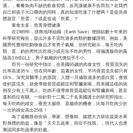
遇」，餐餐魚肉不缺的飲食習慣，反而讓健康不告而別？在我們
自己和孩子大口嚼肉的同時，真的知道吃進了什麼嗎？是提供身
體器官「所需」？或是造成「所累」？
葷食太多，危害身體健康
在1989年，拯救地球組織（Earth Save）便歸結數十年來的
科學研究報告，提出許多不宜吃過多肉類的數據證明。例如，美
國男性覺得吃動物食品才有男子氣概，但研究顯示，每天吃肉
類、蛋、奶的男性比吃很少或完全不吃的男性，得攝護腺癌的風
險高3.6倍以上，男子氣概的代價似乎不小。
而另一份研究中指出，在美國65歲的肉食女性，骨質流失的
比率高達35％；但在同年齡、茹素的女性，平均骨質流失卻只有
18％。深究其醫學上的原因，人體一旦攝取過多的蛋白質，會致
使鈣質流失，就會導致骨質疏鬆症和腎臟衰竭，而美國這樣的病
例至少有上千萬人。吃肉不僅導致骨質疏鬆症和腎臟衰竭，甚至
還和癌症有關。一份針對十二萬二千名美國護士的研究即指出，
每天吃肉的婦女，罹患大腸癌、直腸癌的機會，比每月吃肉少於
一次的婦女高出25倍！
為了遠離致命疾病，專家、營養師、媒體大力鼓吹蔬菜水果
對身體的助益，像是「天天五蔬果，癌症不找我」，現代人也逐
漸認同多吃蔬果的好處。