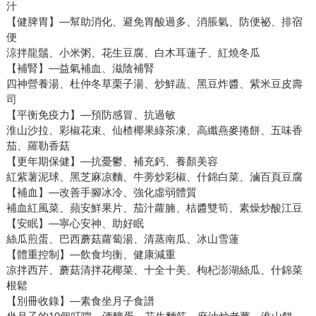
汁
【健脾胃】—幫助消化、避免胃酸過多、消脹氣、防便祕、排宿
便
涼拌龍鬚、小米粥、花生豆腐、白木耳蓮子、紅燒冬瓜
【補腎】—益氣補血、滋陰補腎
四神營養湯、杜仲冬草栗子湯、炒鮮蔬、黑豆炸醬、紫米豆皮壽
司
【平衡免疫力】—預防感冒、抗過敏
淮山沙拉、彩椒花束、仙楂椰果綠茶凍、高纖燕麥捲餅、五味香
茄、羅勒香菇
【更年期保健】—抗憂鬱、補充鈣、養顏美容
紅紫薯泥球、黑芝麻凉麵、牛蒡炒彩椒、什錦白菜、滷百頁豆腐
【補血】—改善手腳冰冷、強化虛弱體質
補血紅風菜、蘋安鮮果片、茄汁蘿腩、桔醬雙筍、素燥炒酸江豆
【安眠】—寧心安神、助好眠
絲瓜煎蛋、巴西蘑菇蘿蔔湯、清蒸南瓜、冰山雪蓮
【體重控制】—飲食均衡、健康減重
凉拌西芹、蘑菇清拌花椰菜、十全十美、枸杞澎湖絲瓜、什錦菜
根鬆
【別冊收錄】—素食坐月子食譜