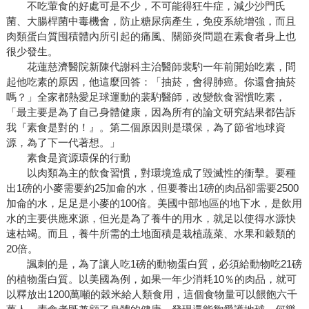
不吃葷食的好處可是不少，不可能得狂牛症，減少沙門氏
菌、大腸桿菌中毒機會，防止糖尿病產生，免疫系統增強，而且
肉類蛋白質囤積體內所引起的痛風、關節炎問題在素食者身上也
很少發生。
花蓮慈濟醫院新陳代謝科主治醫師裴馰一年前開始吃素，問
起他吃素的原因，他這麼回答：「抽菸，會得肺癌。你還會抽菸
嗎？」全家都熱愛足球運動的裴馰醫師，改變飲食習慣吃素，
「最主要是為了自己身體健康，因為所有的論文研究結果都告訴
我『素食是對的！』。第二個原因則是環保，為了節省地球資
源，為了下一代著想。」
素食是資源環保的行動
以肉類為主的飲食習慣，對環境造成了毀滅性的衝擊。要種
出1磅的小麥需要約25加侖的水，但要養出1磅的肉品卻需要2500
加侖的水，足足是小麥的100倍。美國中部地區的地下水，是飲用
水的主要供應來源，但光是為了養牛的用水，就足以使得水源快
速枯竭。而且，養牛所需的土地面積是栽植蔬菜、水果和穀類的
20倍。
諷刺的是，為了讓人吃1磅的動物蛋白質，必須給動物吃21磅
的植物蛋白質。以美國為例，如果一年少消耗10％的肉品，就可
以釋放出1200萬噸的穀米給人類食用，這個食物量可以餵飽六千