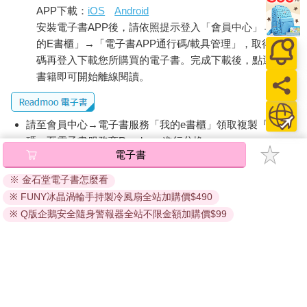
APP下載：
iOS
Android
安裝電子書APP後，請依照提示登入「會員中心」→「我
的E書櫃」→「電子書APP通行碼/載具管理」，取得通行
碼再登入下載您所購買的電子書。完成下載後，點選任一
書籍即可開始離線閱讀。
請至會員中心→電子書服務「我的e書櫃」領取複製『兌換
碼』至電子書服務商Readmoo進行兌換。
電子書
退換貨須知：
※ 金石堂電子書怎麼看
因版權保護，您在金石堂所購買的電子書僅能以金石堂專屬
※ FUNY冰晶渦輪手持製冷風扇全站加購價$490
的閱讀軟體開啟閱讀，無法以其他閱讀器或直接下載檔案。
依據「消費者保護法」第19條及行政院消費者保護處公告之
※ Q版企鵝安全隨身警報器全站不限金額加購價$99
「通訊交易解除權合理例外情事適用準則」，非以有形媒介
提供之數位內容或一經提供即為完成之線上服務，經消費者
事先同意始提供。（如：電子書、電子雜誌、下載版軟體、
虛擬商品…等），
不受「網購服務需提供七日鑑賞期」的限
制
。為維護您的權益，建議您先使用「試閱」功能後再付款