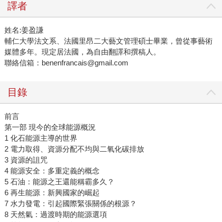
譯者
姓名:姜盈謙
輔仁大學法文系、法國里昂二大藝文管理碩士畢業，曾從事藝術
媒體多年。現定居法國，為自由翻譯和撰稿人。
聯絡信箱：benenfrancais@gmail.com
目錄
前言
第一部 現今的全球能源概況
1 化石能源主導的世界
2 電力取得、資源分配不均與二氧化碳排放
3 資源的詛咒
4 能源安全：多重定義的概念
5 石油：能源之王還能稱霸多久？
6 再生能源：新興國家的崛起
7 水力發電：引起國際緊張關係的根源？
8 天然氣：過渡時期的能源選項