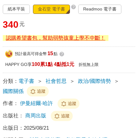
?
紙本平裝
金石堂 電子書
Readmoo 電子書
340
元
認購希望書包，幫助弱勢孩童上學不中斷！
15
預計最高可得金幣
點
?
100累1點 4點抵1元
HAPPY GO享
折抵無上限
分類：
電子書
＞
社會哲思
＞
政治/國際情勢
＞
國際關係
追蹤
作者：
伊曼紐爾‧哈許
追蹤
出版社：
商周出版
追蹤
出版日：
2025/08/21