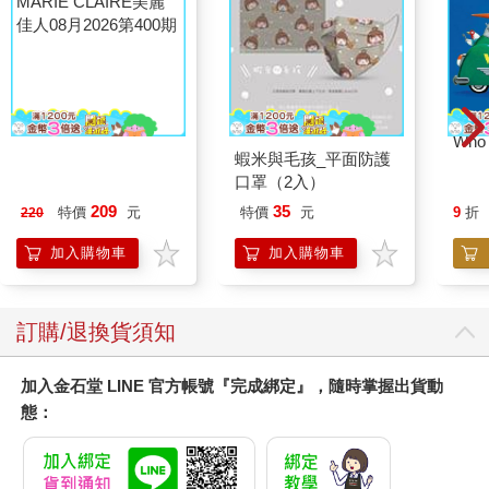
Who 
MARIE CLAIRE美麗
蝦米與毛孩_平面防護
佳人08月2026第400期
口罩（2入）
209
35
特價
元
特價
元
9
折
220
加入購物車
加入購物車
訂購/退換貨須知
加入金石堂 LINE 官方帳號『完成綁定』，隨時掌握出貨動
態：