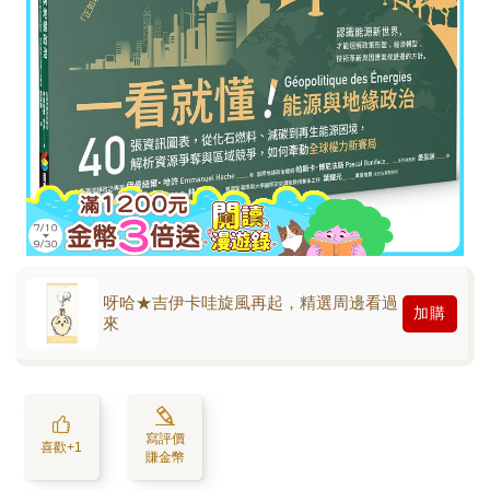
呀哈★吉伊卡哇旋風再起，精選周邊看過
加購
來
寫評價
喜歡+1
賺金幣