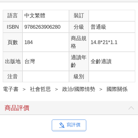
語言
中文繁體
裝訂
ISBN
9786263906280
分級
普通級
商品規
頁數
184
14.8*21*1.1
格
適讀年
出版地
台灣
全齡適讀
齡
注音
級別
電子書
＞
社會哲思
＞
政治/國際情勢
＞
國際關係
商品評價
寫評價