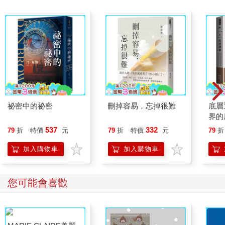
祕密中的祕密
刪掉容易，忘掉很難
底層
界的
537
332
79
折
特價
元
79
折
特價
元
79
折
加入購物車
加入購物車
您可能會喜歡