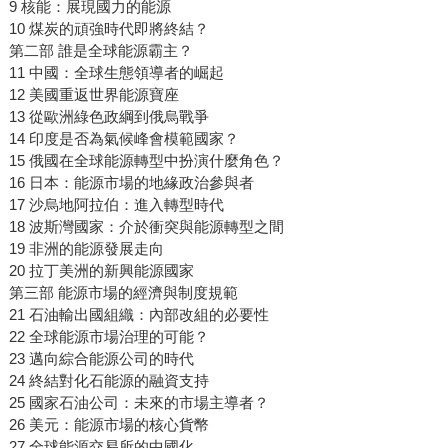
9 核能：展現國力的能源
10 煤炭的頑強時代即將終結？
第二部 誰是全球能源霸主？
11 中國：全球生態領導者的崛起
12 美國重返世界能源寶座
13 從歐洲綠色政綱到俄烏戰爭
14 印度是否為氣候峰會模範國家？
15 俄國在全球能源轉型中扮演什麼角色？
16 日本：能源市場的地緣政治參與者
17 沙烏地阿拉伯：進入轉型時代
18 波斯灣國家：介於衝突與能源轉型之間
19 非洲的能源發展走向
20 拉丁美洲的新興能源國家
第三部 能源市場的經濟與制度規範
21 石油輸出國組織：內部改組的必要性
22 全球能源市場治理的可能？
23 邁向綜合能源公司的時代
24 終結對化石能源的融資支持
25 國家石油公司：未來的市場主導者？
26 美元：能源市場的核心貨幣
27 全球能源交易所的中國化