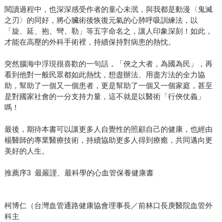
閱讀過程中，也深深感受作者的童心未泯，與我都是動漫〈鬼滅
之刃〉的同好，將心臟術後恢復元氣的心肺呼吸訓練法，以
「旋、延、抱、彎、勒」等五字命名之，讓人印象深刻！如此，
才能在高壓的外科手術裡，持續保持對病患的熱忱。
突然腦海中浮現很喜歡的一句話，「俠之大者，為國為民」，再
看到他對一般民眾都如此熱忱，想盡辦法、用盡方法的全力協
助，幫助了一個又一個患者，更是幫助了一個又一個家庭，甚至
是對國家社會的一分支持力量，這不就是以醫術「行俠仗義」
嗎！
最後，期待本書可以讓更多人自覺性的照顧自己的健康，也經由
楊醫師的專業醫療技術，持續協助更多人得到療癒，共同邁向更
美好的人生。
推薦序3 最嚴謹、最科學的心血管保養健康書
柯博仁（台灣血管通路健康協會理事長／前林口長庚醫院血管外
科主