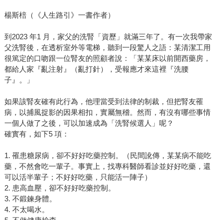
楊斯棓（《人生路引》一書作者）
到2023 年1 月，家父的洗腎「資歷」就滿三年了。有一次我帶家
父洗腎後，在透析室外等電梯，聽到一段驚人之語：某清潔工用
很篤定的口吻跟一位腎友的照顧者說：「某某床以前開西藥房，
都給人家『亂注射』（亂打針），受報應才來這裡『洗腰
子』。」
如果該腎友確有此行為，他理當受到法律的制裁，但把腎友罹
病，以捕風捉影的因果相扣，實屬無稽。然而，有沒有哪些事情
一個人做了之後，可以加速成為「洗腎候選人」呢？
確實有，如下5 項：
1. 罹患糖尿病，卻不好好吃藥控制。（民間訛傳，某某病不能吃
藥，不然會吃一輩子。事實上，找專科醫師看診並好好吃藥，還
可以活半輩子；不好好吃藥，只能活一陣子）
2. 患高血壓，卻不好好吃藥控制。
3. 不鍛鍊身體。
4. 不太喝水。