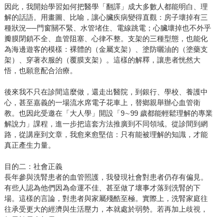
因此，我開始學習如何把醫學「翻譯」成大多數人都能明白、理
解的話語。用畫圖、比喻，讓心臟疾病變得直觀：房子壞掉有三
種狀況──門窗關不緊、水管堵住、電線跳電；心臟壞掉也不外乎
瓣膜閉鎖不全、血管阻塞、心律不整。支架的三種型態，也能化
為海邊遊客的模樣：裸體的（金屬支架）、塗防曬油的（塗藥支
架）、穿著衣服的（覆膜支架）。這樣的解釋，讓患者恍然大
悟，也願意配合治療。
後來我不只在診間這麼做，還走出醫院，到銀行、學校、養護中
心，甚至嘉義的一場流水席電子花車上，替鄉親舉辦心血管衛
教。也因此受邀在「大人學」開設「9∼99 歲都能輕鬆理解的專業
解說力」課程，進一步把這套方法推廣到不同領域。從診間到網
路，從講座到文章，我愈來愈堅信：只有能被理解的知識，才能
真正產生力量。
目的二：社會正義
長年參與洗腎患者的血管照護，我發現社會對患者仍存有偏見。
有些人認為他們因為命運不佳、甚至做了壞事才落到洗腎的下
場。這樣的言論，對患者與家屬殘酷至極。實際上，洗腎家庭往
往承受更大的經濟與生活壓力，本就處於弱勢。若再加上歧視，