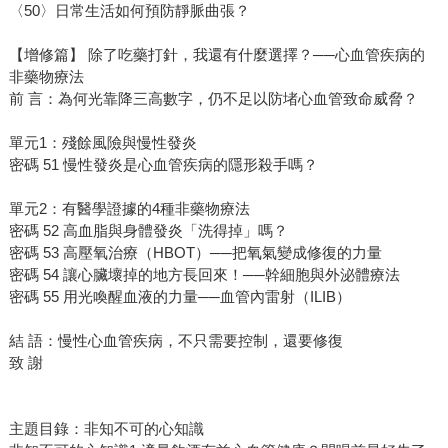
〈50〉日常生活如何預防靜脈曲張？
【增修篇】 除了吃藥打針，我還有什麼選擇？──心血管疾病的
非藥物療法
前 言：為何光靠降三高數字，仍不足以防堵心血管致命威脅？
單元1：殘餘風險與慢性發炎
密碼 51 慢性發炎是心血管疾病的隱形殺手嗎？
單元2：有醫學證據的4種非藥物療法
密碼 52 高血脂與身體發炎「洗得掉」嗎？
密碼 53 高壓氧治療（HBOT）──把氧氣變成修復的力量
密碼 54 讓心臟壞掉的地方長回來！──幹細胞與外泌體療法
密碼 55 用光喚醒血液的力量──血管內雷射（ILIB）
結 語：慢性心血管疾病，不只需要控制，還要修復
致 謝
主題目錄：非知不可的心知識