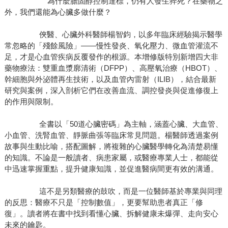
為什麼膽固醇控制達標，仍有人發生猝死？在藥物之
外，我們還能為心臟多做什麼？
俠醫、心臟外科醫師楊智鈞，以多年臨床經驗揭示醫學
常忽略的「殘餘風險」——慢性發炎、氧化壓力、微血管灌流不
足，才是心血管疾病反覆發作的根源。本增修版特別新增四大非
藥物療法：雙重血漿廓清術（DFPP）、高壓氧治療（HBOT）、
幹細胞與外泌體再生技術，以及血管內雷射（ILIB），結合最新
研究與案例，深入剖析它們在改善血流、調控發炎與促進修復上
的作用與限制。
全書以「50道心臟密碼」為主軸，涵蓋心臟、大血管、
小血管、洗腎血管、靜脈曲張等臨床常見問題。楊醫師透過案例
故事與生動比喻，搭配圖解，將複雜的心臟醫學轉化為清楚易懂
的知識。不論是一般讀者、病患家屬，或醫療專業人士，都能從
中迅速掌握重點，提升健康知識，並促進醫病間更有效的溝通。
這不是另類醫療的鼓吹，而是一位醫師基於專業與同理
的反思：醫療不只是「控制數值」，更要幫助患者真正「修
復」。讀者將在書中找到看懂心臟、拆解健康未爆彈、走向安心
未來的鑰匙。