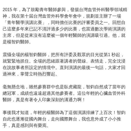
2015 年，為了鼓勵青年醫師參與，發揚台灣血管外科醫學領域精
神，我在第十屆台灣血管外科學會年會中，規劃並主辦了一場
「青年醫學演講比賽」，同時擔任比賽的評審委員之一。回想自
己這麼多年來已記不清評過多少的比賽，也當過數次學術演講的
主席，但是從來沒有這麼被一個年輕醫師的演講吸引過。他，就
是楊智鈞醫師。
震懾全場的楊智鈞醫師，把所有評委及觀眾的目光從第1 秒起，
就緊緊地抓住。全場的思緒跟著講者的聲線、表情走，完全沈浸
在說故事者所設定的情境中。直到演講的最後一句話，大家才回
過神來，掌聲立時熱烈響起。
毫無懸念地，雖然參賽群中也是臥虎藏龍，智鈞自然成了當年的
總冠軍，成績也遠遠超過其他參賽者。這位年輕的心臟血管外科
醫師，真是有著令人印象深刻的溝通力啊！
事後我才知道，年輕的楊醫師為了這個演講排練了上百次！智鈞
自此也逐漸從國內舞台，走向國際舞台，我也意外成了小小推
手，真是感到與有榮焉。