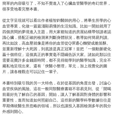
簡單的內容吸引了，不知不覺進入了心臟血管醫學的奇幻世界，
很享受地看完整本書。
從文字呈現就可以看出作者楊智鈞醫師的用心，將畢生所學的心
血管專業，化做一篇篇淺顯易懂的生活知識。比如一開始就用了
四個房間的夢境進入主題，用大家都知道的房屋結構帶領讀者認
識心臟，搭配正確的檢測來判斷身體狀況，教導如何簡易判讀。
再比如說，高血壓就像是將你的血管從Q彈通心麵變成脆笛酥。
並重新理解十大死因，到底誰是真正冠軍！並把「一個動脈硬化
贏十個癌症」這個真正的事實毫不隱瞞告訴大家。諸如此類以往
需要花費許多金錢跟時間，都不見得能學到的醫學知識，完全不
藏私地呈現出來。還有「俠醫小整理」單元，加上視覺化的圖
片，讓各種觀念可以記住一輩子。
本書特別吸引我的另一大特色，在於從基因的角度出發，討論心
血管疾病的風險。這在一般同類醫療書籍不容易見到。從「開喝
前最好先了解自己的基因」開始，讓人了解基因對身體的影響和
重要性，進而知道如何照顧自己。這些新的醫學科學數據往往是
早期傳統醫生所忽略的領域，所以也讓投入基因檢測多年的我分
外感到開心。