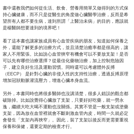
書中還教我們如何從生活、飲食、營養用簡單又做得到的方式保
持心臟健康，而不只是從醫生的角度做心臟醫學治療，反而是希
望所有人都不要生病，達到所謂「上醫治未病」的目的，應該就
是楊醫師想要達到的境界吧！
看了這本書也讓家族成員有心血管疾病的朋友，知道如何保養之
外，還能了解更多的治療方式，並且清楚治癒率都是很高的，讓
家人不用緊張。比如說心血管狹窄有機會可以不要放支架！是否
可以先有哪些治療選擇？從最佳化藥物治療，加上控制危險因
子，建立良好生活及運動習慣。同時還可以考慮體外反搏
（EECP） 是針對心臟的非侵入性的支持性治療，透過反搏原理
增加冠狀動脈灌流壓力，增進心臟本身血流。
另外，本書同時也將很多醫師也沒講清楚，很多人錯誤的觀念都
破除掉。比如說覺得心臟放了支架，只要好好吃藥，就一勞永
逸，繼續大吃大喝不運動也沒關係。其實不管是一般支架或塗藥
支架，因為放在血管裡就會不斷刺激血管內皮，時間一久就必定
會發生「支架內再狹窄」。因此，裝了支架以後反而更需要重視
保養和保健，還要定期的檢查才行。