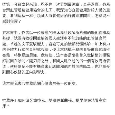
從第一分鐘拿起來讀，忍不住一次看到最終章，真是過癮。身為
台灣血管通路健康協會的志工，我深知心血管健康對於人體的重
要。看到這樣一本引領國人血管健康的好書即將問世，怎麼能不
感到雀躍？
在本書中，作者以一位嚴謹的臨床專科醫師所熟知的學術證據為
基礎，試圖有效提問並解答國人生活中不能忽略的血管健康問
題。卓越的文字駕馭能力，處處可見的淺顯易懂比喻，加上有力
的身體力行式的見證式說法，使這本結構完整的血管健康知識性
書藉，特別易讀易懂。我相信，這本書是懷抱著入世情懷的楊醫
師試圖在診間／開刀房之外，和國人建立起的另一個有效溝通管
道，使得眾多不能有機會來到診間和他面對面的民眾，也能感受
到開心俠醫的正向影響力。
這本書我衷心推薦給關心健康的每一位朋友。
推薦序4 如何讓牙齒掉光、雙腳靜脈曲張、提早躺在洗腎室病
床？