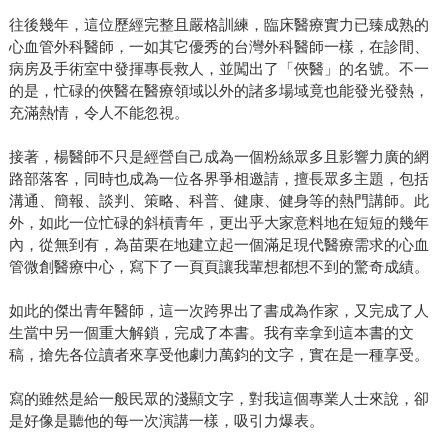
往後幾年，這位歷經完整且嚴格訓練，臨床醫療實力已臻成熟的
心血管外科醫師，一如其它優秀的台灣外科醫師一樣，在診間、
病房及手術室中發揮專長救人，並闖出了「俠醫」的名號。不一
的是，忙碌的俠醫在醫療領域以外的諸多場域竟也能發光發熱，
充滿熱情，令人不能忽視。
接著，楊醫師不只是經營自己成為一個粉絲眾多且影響力廣的網
路部落客，同時也成為一位各界爭相邀請，擅長眾多主題，包括
溝通、簡報、談判、策略、科普、健康、健身等的熱門講師。此
外，如此一位忙碌的斜槓青年，更出乎大家意料地在短短的幾年
內，從無到有，為苗栗在地建立起一個滿足現代醫療需求的心血
管微創醫療中心，寫下了一頁頁讓我輩想都想不到的驚奇成績。
如此的傑出青年醫師，這一次跨界出了書成為作家，又完成了人
生當中另一個重大解鎖，完成了本書。我有幸拿到這本書的文
稿，搶先各位讀者來享受他劇力萬鈞的文字，實在是一種享受。
寫的雖然是給一般民眾的淺顯文字，對我這個專業人士來說，卻
是好像是聽他的每一次演講一樣，吸引力爆表。