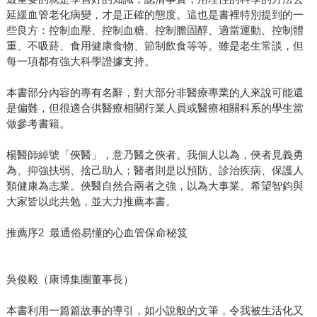
延緩血管老化病變，才是正確的態度。這也是書裡特別提到的一
些良方：控制血壓、控制血糖、控制膽固醇、適當運動、控制體
重、不吸菸、食用健康食物、節制飲食等等。雖是老生常談，但
每一項都有強大科學證據支持。
本書部分內容的專有名辭，對大部分非醫療專業的人來說可能還
是偏難，但很適合供醫療相關行業人員或醫療相關科系的學生當
做參考書籍。
楊醫師綽號「俠醫」，意乃醫之俠者。我個人以為，俠者見義勇
為、抑強扶弱、捨己助人；醫者則是以預防、診治疾病、保護人
類健康為志業。俠醫自然合兩者之強，以為大事業。希望智鈞與
大家皆以此共勉，並大力推薦本書。
推薦序2 最通俗易懂的心血管保命秘笈
吳俊毅（康博集團董事長）
本書利用一篇篇故事的導引，如小說般的文筆，令我被生活化又