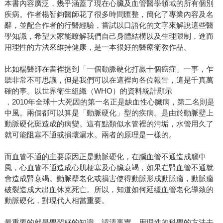
本書內容廣泛，幾乎涵蓋了現在心臟及血管醫學領域的所有個別
疾病。作者楊智鈞醫師花了很多時間匯整，簡化了專業內容及名
辭，並配合作者的行醫經驗，嘗試以口語化的文字來解說這些醫
學知識，希望大家能瞭解我們自己身體結構以及生理限制，進而
用理性的方法來維持健康，是一本很好的醫療衛教作品。
比如楊醫師在書裡提到「一個動脈硬化打贏十個癌症」一事，乍
聽非常不可思議，但是我們可以在這裡向各位報告，這是千真萬
確的事。以世界衛生組織（WHO）的資料統計顯示
，2010年全球十大死因的第一名正是缺血性心臟病，第二名則是
中風。兩個都可以算是「動脈硬化」型的疾病。是由於動脈壁上
動脈硬化斑造成的病變。這有點類似水管裡的污垢，水管用久了
就可能阻塞不通或損壞漏水。兩者的原理是一樣的。
而血管不通的主要原因正是動脈硬化，在腦血管不通造成腦中
風，心血管不通造成心肌梗塞及心臟衰竭，如果在腎血管不通就
會造成腎衰竭。動脈壁老化或損害使得動脈形成動脈瘤，動脈瘤
破裂造成大出血休克死亡。所以，知道如何延緩血管老化導致的
動脈硬化，對現代人相當重要。
最重要的就是學習好的知識，認清事實，用理性的科學的方法去