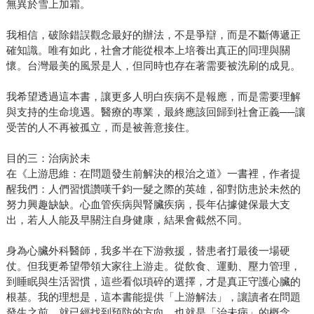
無異於雪上加霜。
我相信，破除錯誤觀念最好的辦法，不是爭辯，而是不斷傳遞正
確知識。唯有如此，社會才能從根本上培養出真正的同理與關
懷。台灣最美的風景是人，但同時也存在著需要被洗刷的成見。
我希望透過這本書，讓更多人明白疾病不是報應，而是需要理解
與支持的生命境遇。醫療的專業，最終應該回歸到社會正義──讓
受苦的人不再被孤立，而是被善意接住。
目的三：治病於未
在《上游思維：在問題發生前解決的根治之道》一書裡，作者提
醒我們：人們習慣讚嘆千鈞一髮之際的英雄，卻對防患於未然的
努力興趣缺缺。心血管疾病與腎臟疾病，長年佔據健保最大支
出，若人人能及早關注自身健康，結果會截然不同。
身為心臟外科醫師，我多半在下游救援，替患者打最後一場硬
仗。但我更希望帶領大家往上游走。從飲食、運動、壓力管理，
到睡眠與生活習慣，這些看似瑣碎的選擇，才是真正守護心臟的
根基。我的理想是，這本書能提供「上游解法」，讓讀者在問題
發生之前，就已經找到預防的方向，也就是「治未病」的概念。