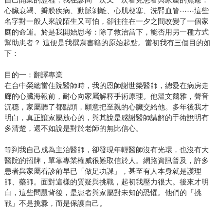
心臟衰竭、瓣膜疾病、動脈剝離、心肌梗塞、洗腎血管⋯⋯這些
名字對一般人來說陌生又可怕，卻往往在一夕之間改變了一個家
庭的命運。於是我開始思考：除了救治當下，能否用另一種方式
幫助患者？ 這便是我撰寫書籍的原始起點。當初我有三個目的如
下：
目的一：翻譯專業
在台中榮總當住院醫師時，我的恩師謝世榮醫師，總愛在病房走
廊的心臟海報前，耐心向家屬解釋手術原理。他溫文爾雅，聲音
沉穩，家屬聽了都點頭，願意把至親的心臟交給他。多年後我才
明白，真正讓家屬放心的，與其說是感謝醫師講解的手術說明有
多清楚，還不如說是對於老師的無比信心。
等到我自己成為主治醫師，卻發現年輕醫師沒有光環，也沒有大
醫院的招牌，單靠專業權威很難取信於人。網路資訊普及，許多
患者與家屬看診前早已「做足功課」，甚至有人本身就是護理
師、藥師。面對這樣的質疑與挑戰，起初我壓力很大。後來才明
白，這些問題背後，是患者與家屬對未知的恐懼。他們的「挑
戰」不是挑釁，而是保護自己。