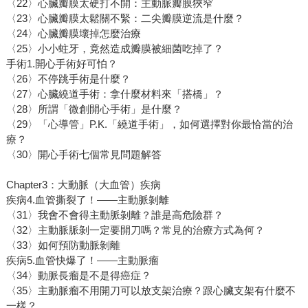
〈22〉心臟瓣膜太硬打不開：主動脈瓣膜狹窄
〈23〉心臟瓣膜太鬆關不緊：二尖瓣膜逆流是什麼？
〈24〉心臟瓣膜壞掉怎麼治療
〈25〉小小蛀牙，竟然造成瓣膜被細菌吃掉了？
手術1.開心手術好可怕？
〈26〉不停跳手術是什麼？
〈27〉心臟繞道手術：拿什麼材料來「搭橋」？
〈28〉所謂「微創開心手術」是什麼？
〈29〉「心導管」P.K.「繞道手術」，如何選擇對你最恰當的治
療？
〈30〉開心手術七個常見問題解答
Chapter3：大動脈（大血管）疾病
疾病4.血管撕裂了！——主動脈剝離
〈31〉我會不會得主動脈剝離？誰是高危險群？
〈32〉主動脈脈剝一定要開刀嗎？常見的治療方式為何？
〈33〉如何預防動脈剝離
疾病5.血管快爆了！——主動脈瘤
〈34〉動脈長瘤是不是得癌症？
〈35〉主動脈瘤不用開刀可以放支架治療？跟心臟支架有什麼不
一樣？