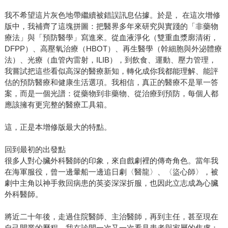
我不希望這片灰色地帶繼續被錯誤訊息佔據。於是， 在這次增修
版中，我補齊了這塊拼圖：把醫界多年來研究與實踐的「非藥物
療法」與「預防醫學」寫進來。從血液淨化（雙重血漿廓清術，
DFPP）、高壓氧治療（HBOT）、再生醫學（幹細胞與外泌體療
法）、光療（血管內雷射，ILIB），到飲食、運動、壓力管理，
我嘗試把這些看似高深的醫療新知，轉化成你我都能理解、能評
估的預防醫療和健康生活選項。我相信，真正的醫療不是單一答
案，而是一個光譜：從藥物到非藥物、從治療到預防，每個人都
應該擁有更完整的醫療工具箱。
這，正是本增修版最大的特點。
回到最初的出發點
很多人對心臟外科醫師的印象，來自戲劇裡的傳奇角色。當年我
在海軍服役，曾一邊暈船一邊追日劇〈醫龍〉、〈盜心師〉，被
劇中主角以神手救回病患的英姿深深折服，也因此立志成為心臟
外科醫師。
將近二十年後，走過住院醫師、主治醫師，再到主任，甚至現在
自己開業的歷程，我在診間一次又一次看見患者與家屬的焦慮：