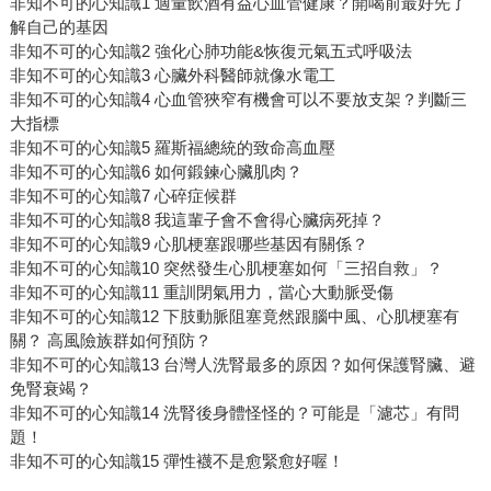
非知不可的心知識1 適量飲酒有益心血管健康？開喝前最好先了
解自己的基因
非知不可的心知識2 強化心肺功能&恢復元氣五式呼吸法
非知不可的心知識3 心臟外科醫師就像水電工
非知不可的心知識4 心血管狹窄有機會可以不要放支架？判斷三
大指標
非知不可的心知識5 羅斯福總統的致命高血壓
非知不可的心知識6 如何鍛鍊心臟肌肉？
非知不可的心知識7 心碎症候群
非知不可的心知識8 我這輩子會不會得心臟病死掉？
非知不可的心知識9 心肌梗塞跟哪些基因有關係？
非知不可的心知識10 突然發生心肌梗塞如何「三招自救」？
非知不可的心知識11 重訓閉氣用力，當心大動脈受傷
非知不可的心知識12 下肢動脈阻塞竟然跟腦中風、心肌梗塞有
關？ 高風險族群如何預防？
非知不可的心知識13 台灣人洗腎最多的原因？如何保護腎臟、避
免腎衰竭？
非知不可的心知識14 洗腎後身體怪怪的？可能是「濾芯」有問
題！
非知不可的心知識15 彈性襪不是愈緊愈好喔！