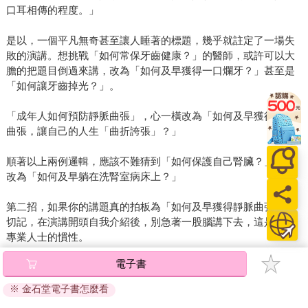
口耳相傳的程度。」
是以，一個平凡無奇甚至讓人睡著的標題，幾乎就註定了一場失
敗的演講。想挑戰「如何常保牙齒健康？」的醫師，或許可以大
膽的把題目倒過來講，改為「如何及早獲得一口爛牙？」甚至是
「如何讓牙齒掉光？」。
「成年人如何預防靜脈曲張」，心一橫改為「如何及早獲得靜脈
曲張，讓自己的人生「曲折誇張」？」
順著以上兩例邏輯，應該不難猜到「如何保護自己腎臟？」就可
改為「如何及早躺在洗腎室病床上？」
第二招，如果你的講題真的拍板為「如何及早獲得靜脈曲張」，
切記，在演講開頭自我介紹後，別急著一股腦講下去，這是許多
專業人士的慣性。
電子書
試想，面對「如何及早獲得靜脈曲張？」這樣的講題，聽眾難道
毫無想法，毫無切身經驗或是照顧家人的經驗得以分享？
※ 金石堂電子書怎麼看