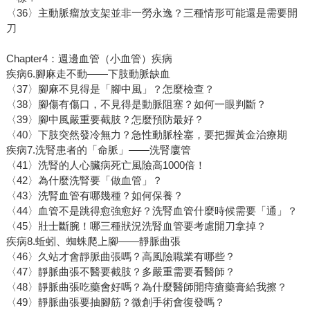
〈36〉主動脈瘤放支架並非一勞永逸？三種情形可能還是需要開
刀
Chapter4：週邊血管（小血管）疾病
疾病6.腳麻走不動——下肢動脈缺血
〈37〉腳麻不見得是「腳中風」？怎麼檢查？
〈38〉腳傷有傷口，不見得是動脈阻塞？如何一眼判斷？
〈39〉腳中風嚴重要截肢？怎麼預防最好？
〈40〉下肢突然發冷無力？急性動脈栓塞，要把握黃金治療期
疾病7.洗腎患者的「命脈」——洗腎廔管
〈41〉洗腎的人心臟病死亡風險高1000倍！
〈42〉為什麼洗腎要「做血管」？
〈43〉洗腎血管有哪幾種？如何保養？
〈44〉血管不是跳得愈強愈好？洗腎血管什麼時候需要「通」？
〈45〉壯士斷腕！哪三種狀況洗腎血管要考慮開刀拿掉？
疾病8.蚯蚓、蜘蛛爬上腳——靜脈曲張
〈46〉久站才會靜脈曲張嗎？高風險職業有哪些？
〈47〉靜脈曲張不醫要截肢？多嚴重需要看醫師？
〈48〉靜脈曲張吃藥會好嗎？為什麼醫師開痔瘡藥膏給我擦？
〈49〉靜脈曲張要抽腳筋？微創手術會復發嗎？