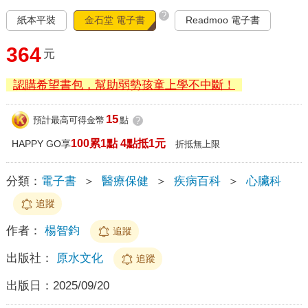
?
紙本平裝
金石堂 電子書
Readmoo 電子書
364
元
認購希望書包，幫助弱勢孩童上學不中斷！
15
預計最高可得金幣
點
?
100累1點 4點抵1元
HAPPY GO享
折抵無上限
分類：
電子書
＞
醫療保健
＞
疾病百科
＞
心臟科
追蹤
作者：
楊智鈞
追蹤
出版社：
原水文化
追蹤
出版日：
2025/09/20