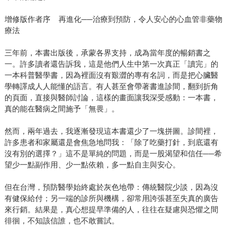
增修版作者序 再進化──治療到預防，令人安心的心血管非藥物
療法
三年前，本書出版後，承蒙各界支持，成為當年度的暢銷書之
一。許多讀者還告訴我，這是他們人生中第一次真正「讀完」的
一本科普醫學書，因為裡面沒有艱澀的專有名詞，而是把心臟醫
學轉譯成人人能懂的語言。有人甚至會帶著書進診間，翻到折角
的頁面，直接與醫師討論，這樣的畫面讓我深受感動：一本書，
真的能在醫病之間施予「無畏」。
然而，兩年過去，我逐漸發現這本書還少了一塊拼圖。診間裡，
許多患者和家屬還是會焦急地問我：「除了吃藥打針，到底還有
沒有別的選擇？」這不是單純的問題，而是一股渴望和信任──希
望少一點副作用、少一點依賴，多一點自主與安心。
但在台灣，預防醫學始終處於灰色地帶：傳統醫院少談，因為沒
有健保給付；另一端的診所與機構，卻常用誇張甚至失真的廣告
來行銷。結果是，真心想提早準備的人，往往在疑慮與恐懼之間
徘徊，不知該信誰，也不敢嘗試。