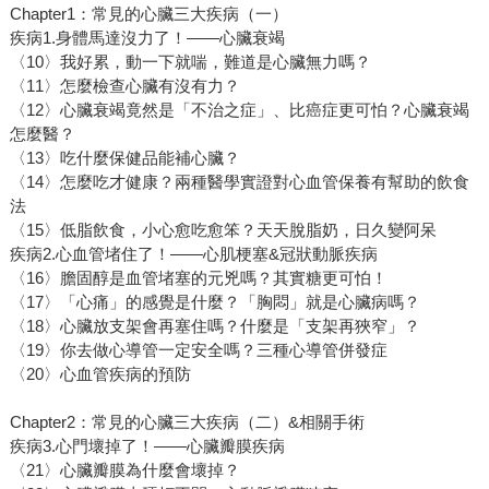
Chapter1：常見的心臟三大疾病（一）
疾病1.身體馬達沒力了！——心臟衰竭
〈10〉我好累，動一下就喘，難道是心臟無力嗎？
〈11〉怎麼檢查心臟有沒有力？
〈12〉心臟衰竭竟然是「不治之症」、比癌症更可怕？心臟衰竭
怎麼醫？
〈13〉吃什麼保健品能補心臟？
〈14〉怎麼吃才健康？兩種醫學實證對心血管保養有幫助的飲食
法
〈15〉低脂飲食，小心愈吃愈笨？天天脫脂奶，日久變阿呆
疾病2.心血管堵住了！——心肌梗塞&冠狀動脈疾病
〈16〉膽固醇是血管堵塞的元兇嗎？其實糖更可怕！
〈17〉「心痛」的感覺是什麼？「胸悶」就是心臟病嗎？
〈18〉心臟放支架會再塞住嗎？什麼是「支架再狹窄」？
〈19〉你去做心導管一定安全嗎？三種心導管併發症
〈20〉心血管疾病的預防
Chapter2：常見的心臟三大疾病（二）&相關手術
疾病3.心門壞掉了！——心臟瓣膜疾病
〈21〉心臟瓣膜為什麼會壞掉？