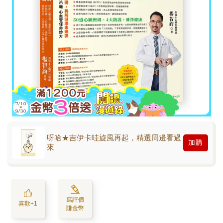
呀哈★吉伊卡哇旋風再起，精選周邊看過
加購
來
寫評價
喜歡+1
賺金幣