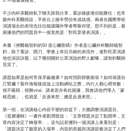
5. 不做健康檢查。
不少內科系醫師私下聊天跟我分享，看診雖疲倦但能勝任；也常
聽外科系醫師說，手術台上雖辛勞但有成就感。兩者在國際學術
演講場合的表現也往往能讓國外學者尊敬仰望。想不到的是，最
困擾他們的問題其中一個竟然是「對民眾發表演講」。
本書《俠醫楊智鈞的50 道心臟密碼》作者是心臟外科醫師楊智
鈞，除了看診、開刀、學會上有目共睹的表現外，連對民眾演講
他也深諳訣竅。以下幾招關於公眾演說的野人獻曝，讓智鈞醫師
見笑了。
講題如果是如何常保牙齒健康？如何預防靜脈曲張？如何保護自
己腎臟？製作海報後或放上活動網站之際，內行人都心裡有數：
很不吸睛，很難viral。講者若亦有此困擾，我會請他們導入「蒙
格思維」，也就是「反過來想，總是反過來想」。
第一招，在演講核心內容不變的前提下，大膽調整演講題目。
《底層邏輯》一書作者劉潤曾說：「文章標題決定了點開率，文
章內容決定了轉發率。」這句話若挪到一場演講上來看則是：
「講題決定了聽眾的入場率，內容的剪裁與演講節奏決定了人們