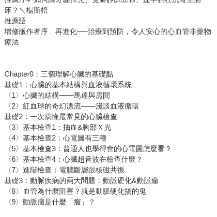
床？＼楊斯棓
推薦語
增修版作者序 再進化──治療到預防，令人安心的心血管非藥物
療法
Chapter0：三個理解心臟的基礎點
基礎1：心臟的基本結構與血液循環系統
〈1〉心臟的結構——馬達與房間
〈2〉紅血球的奇幻漂流——淺談血液循環
基礎2：一次搞懂最常見的心臟檢查
〈3〉基本檢查1：抽血&胸部Ｘ光
〈4〉基本檢查2：心電圖有三種
〈5〉基本檢查3：普通人也學得會的心電圖怎麼看？
〈6〉基本檢查4：心臟超音波在檢查什麼？
〈7〉進階檢查：電腦斷層跟核磁共振
基礎3：動脈疾病的兩大問題：動脈硬化&動脈瘤
〈8〉血管為什麼阻塞？就是動脈硬化搞的鬼
〈9〉動脈瘤是什麼「瘤」？