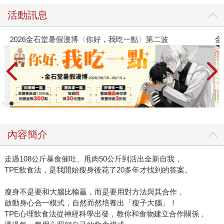
活動訊息
2026金石堂暑假漫博〈你好，我吃一點〉第二波
金
內容簡介
走過108公斤暴食催吐、甩肉50公斤到活出全新自我，
TPE飲食法，是我開始瘦身後花了20多年才找到的答案。
瘦身不是要和大腦比輸贏，而是要用對方法與其合作，
啟動身心合一模式，自然而然培養出「瘦子大腦」！
TPE心理飲食法從神經科學出發，教你和食物建立合作關係，