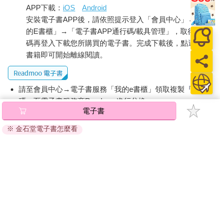
APP下載：
iOS
Android
安裝電子書APP後，請依照提示登入「會員中心」→「我
的E書櫃」→「電子書APP通行碼/載具管理」，取得通行
碼再登入下載您所購買的電子書。完成下載後，點選任一
書籍即可開始離線閱讀。
請至會員中心→電子書服務「我的e書櫃」領取複製『兌換
碼』至電子書服務商Readmoo進行兌換。
電子書
退換貨須知：
※ 金石堂電子書怎麼看
因版權保護，您在金石堂所購買的電子書僅能以金石堂專屬
的閱讀軟體開啟閱讀，無法以其他閱讀器或直接下載檔案。
依據「消費者保護法」第19條及行政院消費者保護處公告之
「通訊交易解除權合理例外情事適用準則」，非以有形媒介
提供之數位內容或一經提供即為完成之線上服務，經消費者
事先同意始提供。（如：電子書、電子雜誌、下載版軟體、
虛擬商品…等），
不受「網購服務需提供七日鑑賞期」的限
制
。為維護您的權益，建議您先使用「試閱」功能後再付款