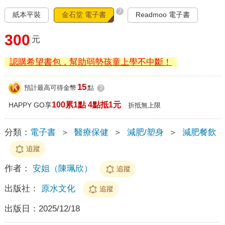
?
紙本平裝
金石堂 電子書
Readmoo 電子書
300
元
認購希望書包，幫助弱勢孩童上學不中斷！
15
預計最高可得金幣
點
?
100累1點 4點抵1元
HAPPY GO享
折抵無上限
分類：
電子書
＞
醫療保健
＞
減肥/塑身
＞
減肥餐飲
追蹤
作者：
安姐（陳珮欣）
追蹤
出版社：
原水文化
追蹤
出版日：
2025/12/18