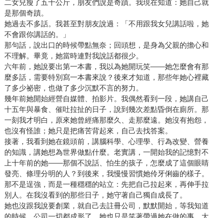
二女兒瘦了五十公斤，朋友們說是奇蹟。我現在知道：她自己就
是那個奇蹟。
她過去不多話。我甚至對朋友說過：「不用跟我女兒講話啦，她
不會跟你講話的。」
那句話，說出口的時候帶點無奈；回頭想，是身為父親的擔心和
不理解。畢竟，她當時連對我說話都很少。
六年前，她說要出第一本書，我以為她開玩笑——她怎麼會有那
麼多話，需要特別寫一本書來說？後來才知道，那些年她心裡藏
了多少祕密，也做了多少沉默不言的努力。
幾年前她開始經營自媒體、拍影片。我偶然看到一段，她講自己
十五年與暴食、催吐拉扯的日子，說到幾次差點昏倒在廁所。那
一刻我才明白，原來她曾經痛那麼久、走那麼遠。她沒有抱怨，
也沒有怪誰；她只是把痛苦背起來，自己去找答案。
接著，我看到她在鏡頭前，講腦科學、心理學、行為改變、營養
的知識，講她想為世界做點什麼。老實講，一開始我的記憶對不
上十年前的她——那個不說話、怕生的孩子，怎麼成了這個眼睛
發亮、條理分明的人？到後來，我慢慢習慣她伶牙俐齒的樣子。
那不是逞強，而是一種穩穩的站立：先把自己拉起來，再伸手拉
別人。在我沒看到的那些日子，她守著自己獨自成長了。
她也沒跟我說要創業，就自己去註冊公司，默默開始，等我知道
的時候，公司一切都成形了，她也只是笑著帶過她在做的事。大