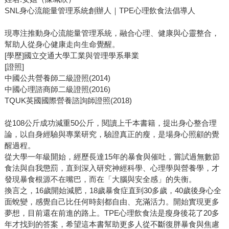
SNL身心流能量管理系統創辦人｜TPE心理飲食法倡導人
現專注推動身心流能量管理系統，融合心理、健康與心靈整合，
幫助人從身心健康走向生命覺醒。
[學歷]國立交通大學工業與管理學系畢業
[證照]
中國公共營養師二級證照(2014)
中國心理諮商師二級證照(2016)
TQUK英國國際營養諮詢師證照(2018)
從108公斤成功減重50公斤，閱讀上千本書籍，提出身心整合理
論，以自身經驗與專業研究，驗證真正的瘦，是場身心照顧的覺
醒過程。
從大學一年級開始，經歷長達15年的暴食與催吐，嘗試過無數節
食法與自我懲罰，直到深入研究神經科學、心理學與營養學，才
發現暴食根源不在嘴巴，而在「大腦與安全感」的失衡。
換言之，16歲開始減肥，18歲暴食症直到30多歲，40歲後身心全
面蛻變，感覺自己比任何時刻都自由、充滿活力。開始實現更多
夢想，目前還在前進的路上。TPE心理飲食法是瘦身後花了20多
年才找到的答案，希望這本書幫助更多人從不斷復胖暴食與焦慮