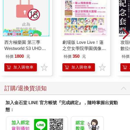
西方極樂園 第三季
劇場版 Love Live！蓮
攻殼機
Westworld S3 UHD＋
之空女學院學園偶像俱
數位
BD 六碟限定版
樂部 Bloom Garden
1800
350
特價
元
特價
元
特價
Party單人套票
加入購物車
加入購物車
訂購/退換貨須知
加入金石堂 LINE 官方帳號『完成綁定』，隨時掌握出貨動
態：