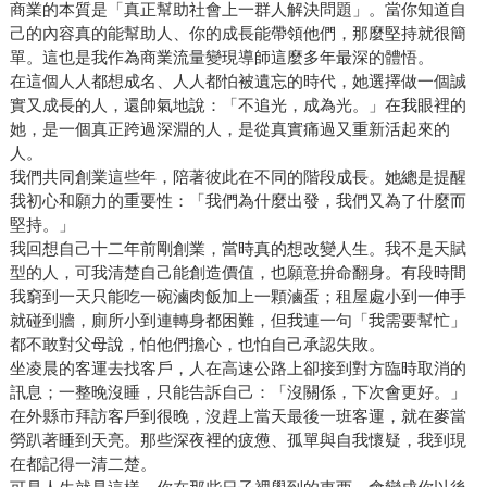
商業的本質是「真正幫助社會上一群人解決問題」。當你知道自
己的內容真的能幫助人、你的成長能帶領他們，那麼堅持就很簡
單。這也是我作為商業流量變現導師這麼多年最深的體悟。
在這個人人都想成名、人人都怕被遺忘的時代，她選擇做一個誠
實又成長的人，還帥氣地說：「不追光，成為光。」在我眼裡的
她，是一個真正跨過深淵的人，是從真實痛過又重新活起來的
人。
我們共同創業這些年，陪著彼此在不同的階段成長。她總是提醒
我初心和願力的重要性：「我們為什麼出發，我們又為了什麼而
堅持。」
我回想自己十二年前剛創業，當時真的想改變人生。我不是天賦
型的人，可我清楚自己能創造價值，也願意拚命翻身。有段時間
我窮到一天只能吃一碗滷肉飯加上一顆滷蛋；租屋處小到一伸手
就碰到牆，廁所小到連轉身都困難，但我連一句「我需要幫忙」
都不敢對父母說，怕他們擔心，也怕自己承認失敗。
坐凌晨的客運去找客戶，人在高速公路上卻接到對方臨時取消的
訊息；一整晚沒睡，只能告訴自己：「沒關係，下次會更好。」
在外縣市拜訪客戶到很晚，沒趕上當天最後一班客運，就在麥當
勞趴著睡到天亮。那些深夜裡的疲憊、孤單與自我懷疑，我到現
在都記得一清二楚。