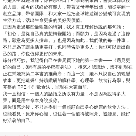
可是人生就是這樣，你在那些日子裡學到的東西，會變成你以後
的力量。如今的我終於有能力，帶著父母年年出國，能從零到一
創立品牌、帶領團隊，和大家一起把全球旅遊辦公變成可實現的
生活方式，活出生命更多的美好與價值。
正因為走過那些最艱難的時刻，我才真正理解她說的那句話：
「初心，是從自己真的想轉變開始；而願力，是因為走過了這條
路，願意為更多人撐傘。」也是因為如此，我們做的每一件事，
不只是為了讓生活更美好，也同時告訴更多人：你也可以走出自
己的路，你也值得更好的未來。
緣分很巧妙。我記得自己在書局買下她的第一本書——《遇見更
好的自己，8周有感的祕密瘦身法》，後來才認識她，想不到現在
正在幫她寫第二本書的推薦序；而這一次，她不只說自己的蛻變
故事，更把這幾年持續鑽研的腦科學、心理學、飲食行為學，與
完整的 TPE 心理飲食法，呈現在大家面前。
我一直相信：一個人的話語之所以有力量，不是因為說得多大
聲，而是用生命本身說服你。
願你讀完之後，不只是學到一個照顧自己身心健康的飲食方法，
也能看見：原來你心裡，也住著一個值得被照亮、被聽見、能好
好活著的自己。