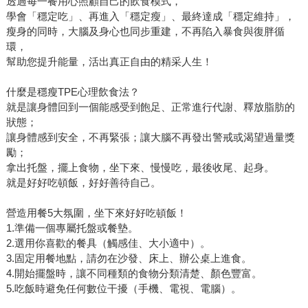
透過每一餐用心照顧自己的飲食模式，
學會「穩定吃」、再進入「穩定瘦」、最終達成「穩定維持」，
瘦身的同時，大腦及身心也同步重建，不再陷入暴食與復胖循
環，
幫助您提升能量，活出真正自由的精采人生！
什麼是穩瘦TPE心理飲食法？
就是讓身體回到一個能感受到飽足、正常進行代謝、釋放脂肪的
狀態；
讓身體感到安全，不再緊張；讓大腦不再發出警戒或渴望過量獎
勵；
拿出托盤，擺上食物，坐下來、慢慢吃，最後收尾、起身。
就是好好吃頓飯，好好善待自己。
營造用餐5大氛圍，坐下來好好吃頓飯！
1.準備一個專屬托盤或餐墊。
2.選用你喜歡的餐具（觸感佳、大小適中）。
3.固定用餐地點，請勿在沙發、床上、辦公桌上進食。
4.開始擺盤時，讓不同種類的食物分類清楚、顏色豐富。
5.吃飯時避免任何數位干擾（手機、電視、電腦）。