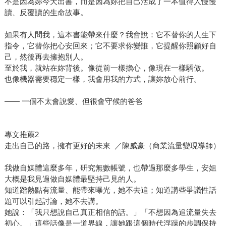
不是因為妳今天出書，而是因為妳把自己活成了一本值得人慢慢
讀、反覆讀的生命故事。
如果有人問我，這本書能帶來什麼？我會說：它不替你的人生下
指令，它替你把心安回來；它不要求你變誰，它提醒你照顧好自
己，然後再去擁抱別人。
至於我，就站在妳背後。像從前一樣擔心，像現在一樣驕傲。
也像機器需要穩定一樣，我會用我的方式，讓妳放心前行。
—— 一個不太會說愛、但很會守候的爸爸
專文推薦2
走出自己的路，擁有更好的未來 ／陳威豪（商業流量變現導師）
我做自媒體這麼多年，研究無數帳號，也帶過那麼多學生，安姐
大概是我見過做自媒體最堅持己見的人。
知道蹭熱點有流量、能帶來曝光，她不去追；知道講些爭議性話
題可以引起討論，她不去講。
她說：「我只想說自己真正相信的話。」「不想因為追流量失去
初心。」這些話像是一道界線，讓她跟這個時代浮躁的步調保持