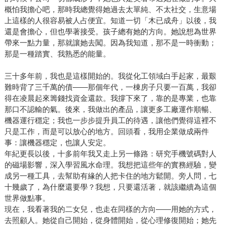
概怕我擔心吧，那時我總覺得她過去太單純、不太社交，生意場
上這樣的人很容易被人占便宜。知道一切「木已成舟」以後，我
還是會擔心，但也學著接受。孩子總有她的方向。她說想為世界
帶來一點力量，那就讓她去闖。因為我知道，那不是一時衝動；
那是一種踏實、我熟悉的能量。
三十多年前，我也是這樣開始的。我從化工領域白手起家，最艱
難時背了三千萬的債——那個年代，一棟房子只要一百萬，我卻
得在凌晨起來籌錢找資金還款。我撐下來了，靠的是專業，也靠
那口不認輸的氣。後來，我做出的產品，讓更多工廠運作順暢、
機器運行穩定；我也一步步提升員工的待遇，讓他們覺得這裡不
只是工作，而是可以放心的地方。回頭看，我用企業做成兩件
事：讓機器穩定，也讓人安定。
年紀更長以後，十多前年我又走上另一條路：研究手機號碼對人
的磁場影響，深入學習風水命理。我想把這些年的實務經驗，變
成另一種工具，去幫助有緣的人把卡住的地方鬆開。旁人問，七
十幾歲了，為什麼還要學？我想，只要還活著，就該繼續為這個
世界做點事。
現在，我看著我的二女兒，也走在同樣的方向——用她的方式，
去照顧人。她從自己開始，從身體開始，從心理修復開始；她先