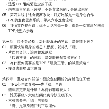
- 透過TPE阻絕舊信念的干擾
- 內在語言的真正改變，不是背出來的，是練出來的
05 第四系統｜進食覺察系統：好好吃飯是一場身心合作
-TPE的進食覺察系統，帶來六步進食流程
06 TPE實作整合篇：你今天吃的每一餐，都是一次重建的機會
- TPE托盤六步驟
第三章 快不等於瘦：為什麼真正的開始，是先穩下來？
01 顛覆快速瘦身的迷思！想瘦，就得先「穩」
- 片面的資訊，讓你越減越肥
- 「快速瘦身」的神話，是怎麼被創造出來的？
02 為什麼你需要的是TPE「螺旋三階」的減重策略？
- 瘦身應兼顧四大層面
第四章 重建合作關係：從設定點開始的身體信任工程
01 TPE心理飲食法──先「穩」再瘦
- 體重設定點是什麼？為何影響這麼大？
02 誰需要穩？六種狀態代表你該先穩下來
- 六種需要先「穩」的類型
- 「穩」是讓身體回到正常運作