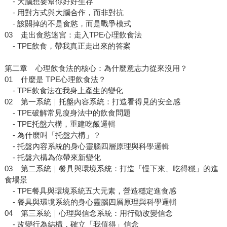
- 大腦想要幫你好好生存
- 用對方式與大腦合作，而非對抗
- 該關掉的不是食慾，而是戰爭模式
03 走出食慾迷宮：走入TPE心理飲食法
- TPE飲食，帶我真正走出來的答案
第二章 心理飲食法的核心：為什麼意志力從來沒用？
01 什麼是 TPE心理飲食法？
- TPE飲食法在我身上產生的變化
02 第一系統｜托盤內容系統：打造看得見的安全感
- TPE破解常見瘦身法中的飲食問題
- TPE托盤六構，重建吃飯邏輯
- 為什麼叫「托盤六構」？
- 托盤內容系統的身心靈腦四層原理與科學邏輯
- 托盤六構為你帶來新變化
03 第二系統｜餐具與環境系統：打造「慢下來、吃得穩」的進
食場景
- TPE餐具與環境系統五大元素，營造穩定進食感
- 餐具與環境系統的身心靈腦四層原理與科學邏輯
04 第三系統｜心理與信念系統：用行動改變信念
- 改變行為結構，確立「我值得」信念