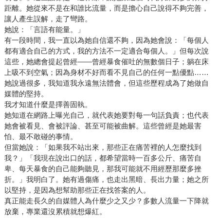
距離。她從來不是在和誰比流量，而是擔心自己說得不夠完善，
讓人產生誤解，走了彎路。
她說：「言語有能量。」
有一段時間，我一直以為她自信還不夠，因為她會說：「每個人
都有適合自己的方式，我的方法不一定適合每個人。」但每次說
這些，她總會提起曾經——曾經暴食催吐的無數個日子；躺在床
上吸不到空氣；因為身材不好而看不見自己的任何一點優點……
她說過很多，我知道我永遠無法體會，但這些歷程成為了她做自
媒體的堅持。
我才知道什麼是擇善固執。
她知道在網路上曝光自己，就代表她要對每一句話負責；也代表
她會被看見、會被評論、甚至可能被曲解。這些曾經是她最害
怕、最不敢碰的事情。
但當她說：「如果我不站出來，那些正在痛苦裡的人怎麼找到
我？」「我現在說出口的話，都希望當時一百多公斤、痛苦自
卑、每天暴食的自己能夠聽見，那我可能就不用經歷那麼多挫
折。」我明白了。她有過傷痛，也走出黑暗、長出力量；她之所
以堅持，是因為想幫助那些正在找答案的人。
真正能走長久的自媒體人為什麼少之又少？多數人流量一下降就
放棄，專業還沒累積就想爆紅。