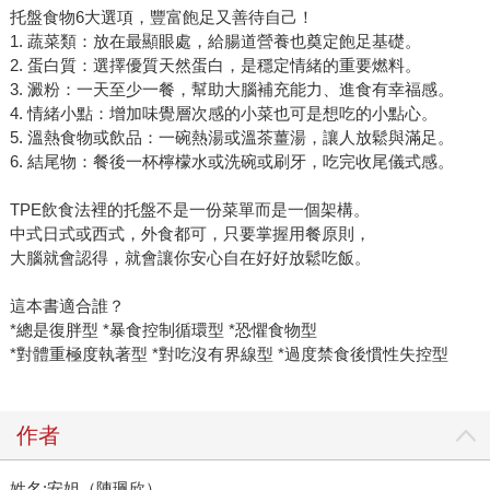
托盤食物6大選項，豐富飽足又善待自己！
1. 蔬菜類：放在最顯眼處，給腸道營養也奠定飽足基礎。
2. 蛋白質：選擇優質天然蛋白，是穩定情緒的重要燃料。
3. 澱粉：一天至少一餐，幫助大腦補充能力、進食有幸福感。
4. 情緒小點：增加味覺層次感的小菜也可是想吃的小點心。
5. 溫熱食物或飲品：一碗熱湯或溫茶薑湯，讓人放鬆與滿足。
6. 結尾物：餐後一杯檸檬水或洗碗或刷牙，吃完收尾儀式感。
TPE飲食法裡的托盤不是一份菜單而是一個架構。
中式日式或西式，外食都可，只要掌握用餐原則，
大腦就會認得，就會讓你安心自在好好放鬆吃飯。
這本書適合誰？
*總是復胖型 *暴食控制循環型 *恐懼食物型
*對體重極度執著型 *對吃沒有界線型 *過度禁食後慣性失控型
作者
姓名:安姐（陳珮欣）