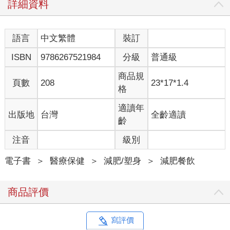
詳細資料
語言
中文繁體
裝訂
ISBN
9786267521984
分級
普通級
商品規
頁數
208
23*17*1.4
格
適讀年
出版地
台灣
全齡適讀
齡
注音
級別
電子書
＞
醫療保健
＞
減肥/塑身
＞
減肥餐飲
商品評價
寫評價