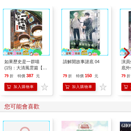
如果歷史是一群喵
請解開故事謎底 04
演員
(15)：大清風雲篇【萌
底外
貓漫畫學歷史】
387
150
79
折
特價
元
79
折
特價
元
79
折
加入購物車
加入購物車
您可能會喜歡