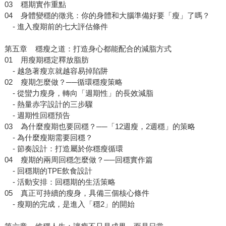
03 穩期實作重點
04 身體變穩的徵兆：你的身體和大腦準備好要「瘦」了嗎？
- 進入瘦期前的七大評估條件
第五章 穩瘦之道：打造身心都能配合的減脂方式
01 用瘦期穩定釋放脂肪
- 越急著瘦京就越容易掉陷阱
02 瘦期怎麼做？──循環穩瘦策略
- 從蠻力瘦身，轉向「週期性」的長效減脂
- 熱量赤字設計的三步驟
- 週期性回穩預告
03 為什麼瘦期也要回穩？──「12週瘦，2週穩」的策略
- 為什麼瘦期需要回穩？
- 節奏設計：打造屬於你穩瘦循環
04 瘦期的兩周回穩怎麼做？──回穩實作篇
- 回穩期的TPE飲食設計
- 活動安排：回穩期的生活策略
05 真正可持續的瘦身，具備三個核心條件
- 瘦期的完成，是進入「穩2」的開始