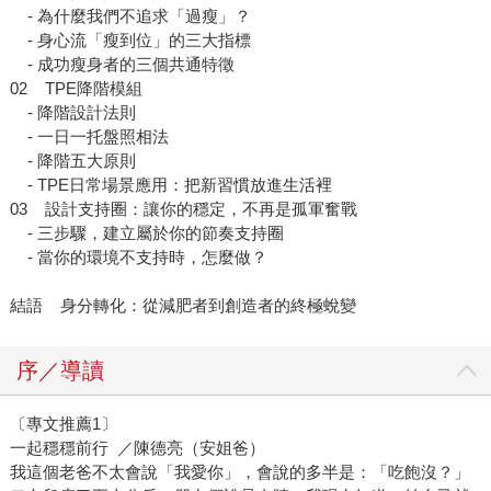
- 為什麼我們不追求「過瘦」？
- 身心流「瘦到位」的三大指標
- 成功瘦身者的三個共通特徵
02 TPE降階模組
- 降階設計法則
- 一日一托盤照相法
- 降階五大原則
- TPE日常場景應用：把新習慣放進生活裡
03 設計支持圈：讓你的穩定，不再是孤軍奮戰
- 三步驟，建立屬於你的節奏支持圈
- 當你的環境不支持時，怎麼做？
結語 身分轉化：從減肥者到創造者的終極蛻變
序／導讀
〔專文推薦1〕
一起穩穩前行 ／陳德亮（安姐爸）
我這個老爸不太會說「我愛你」，會說的多半是：「吃飽沒？」