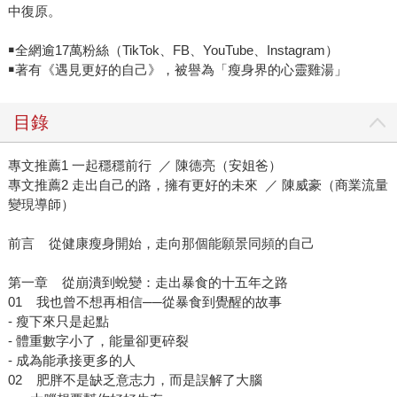
中復原。
￭全網逾17萬粉絲（TikTok、FB、YouTube、Instagram）
￭著有《遇見更好的自己》，被譽為「瘦身界的心靈雞湯」
目錄
專文推薦1 一起穩穩前行 ／ 陳德亮（安姐爸）
專文推薦2 走出自己的路，擁有更好的未來 ／ 陳威豪（商業流量
變現導師）
前言 從健康瘦身開始，走向那個能願景同頻的自己
第一章 從崩潰到蛻變：走出暴食的十五年之路
01 我也曾不想再相信──從暴食到覺醒的故事
- 瘦下來只是起點
- 體重數字小了，能量卻更碎裂
- 成為能承接更多的人
02 肥胖不是缺乏意志力，而是誤解了大腦