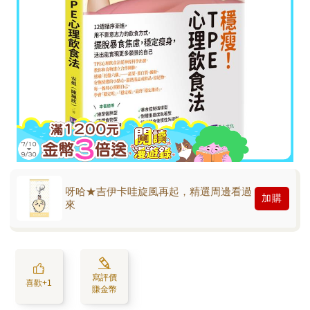
呀哈★吉伊卡哇旋風再起，精選周邊看過
加購
來
寫評價
喜歡+1
賺金幣