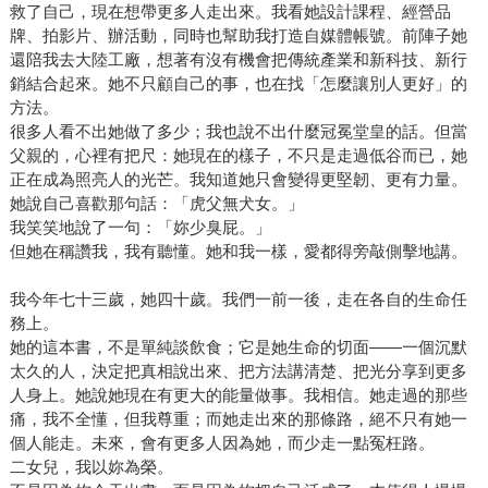
救了自己，現在想帶更多人走出來。我看她設計課程、經營品
牌、拍影片、辦活動，同時也幫助我打造自媒體帳號。前陣子她
還陪我去大陸工廠，想著有沒有機會把傳統產業和新科技、新行
銷結合起來。她不只顧自己的事，也在找「怎麼讓別人更好」的
方法。
很多人看不出她做了多少；我也說不出什麼冠冕堂皇的話。但當
父親的，心裡有把尺：她現在的樣子，不只是走過低谷而已，她
正在成為照亮人的光芒。我知道她只會變得更堅韌、更有力量。
她說自己喜歡那句話：「虎父無犬女。」
我笑笑地說了一句：「妳少臭屁。」
但她在稱讚我，我有聽懂。她和我一樣，愛都得旁敲側擊地講。
我今年七十三歲，她四十歲。我們一前一後，走在各自的生命任
務上。
她的這本書，不是單純談飲食；它是她生命的切面——一個沉默
太久的人，決定把真相說出來、把方法講清楚、把光分享到更多
人身上。她說她現在有更大的能量做事。我相信。她走過的那些
痛，我不全懂，但我尊重；而她走出來的那條路，絕不只有她一
個人能走。未來，會有更多人因為她，而少走一點冤枉路。
二女兒，我以妳為榮。