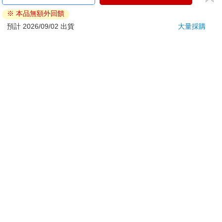
※ 本品無額外回饋
預計 2026/09/02 出貨
大量採購
關於我們
門市查詢
分紅大聯盟
客服中心
加好友
訂閱
粉絲團
追蹤
聯絡我們
公司名稱：金石網絡股份有限公司
統編 : 70832800
食品業者登錄字號：A-170832800-00000-6
Copyright© 2000–2026 金石網絡股份有限公司
0806_a861311