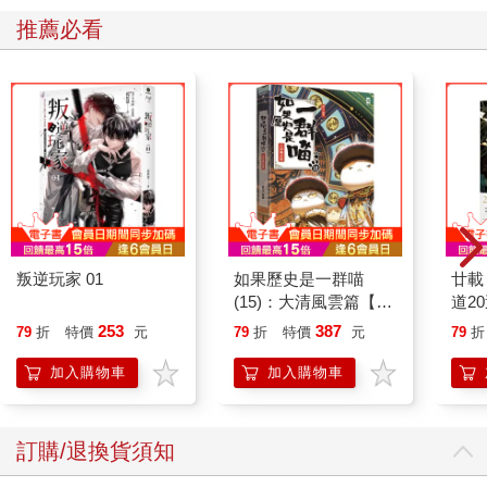
推薦必看
叛逆玩家 01
如果歷史是一群喵
廿載
(15)：大清風雲篇【萌
道2
貓漫畫學歷史】
253
387
79
折
特價
元
79
折
特價
元
79
折
加入購物車
加入購物車
訂購/退換貨須知