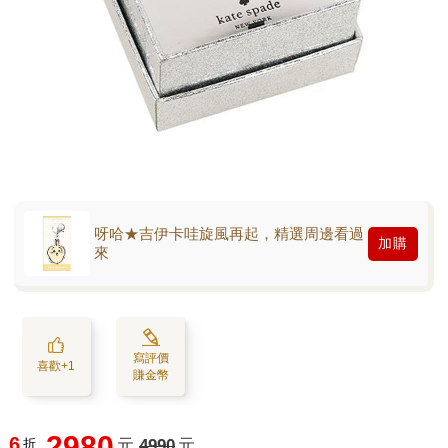
呀哈★吉伊卡哇旋風再起，精選周邊看過
加購
來
寫評價
喜歡+1
賺金幣
2980
6
折
元
4990
元