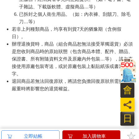
子雜誌、下載版軟體、虛擬商品…等）
已拆封之個人衛生用品。（如：內衣褲、刮鬍刀、除毛
刀…等）
若非上列種類商品，均享有到貨7天的猶豫期（含例假
日）。
辦理退換貨時，商品（組合商品恕無法接受單獨退貨）必須
是您收到商品時的原始狀態（包含商品本體、配件、贈品、
保證書、所有附隨資料文件及原廠內外包裝…等），請勿直
接使用原廠包裝寄送，或於原廠包裝上黏貼紙張或書寫文
字。
退回商品若無法回復原狀，將請您負擔回復原狀所需費用，
會
嚴重時將影響您的退貨權益。
員
日
立即結帳
加入購物車