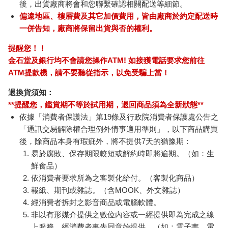
後，出貨廠商將會和您聯繫確認相關配送等細節。
偏遠地區、樓層費及其它加價費用，皆由廠商於約定配送時
一併告知，廠商將保留出貨與否的權利。
提醒您！！
金石堂及銀行均不會請您操作ATM! 如接獲電話要求您前往
ATM提款機，請不要聽從指示，以免受騙上當！
退換貨須知：
**提醒您，鑑賞期不等於試用期，退回商品須為全新狀態**
依據「消費者保護法」第19條及行政院消費者保護處公告之
「通訊交易解除權合理例外情事適用準則」，以下商品購買
後，除商品本身有瑕疵外，將不提供7天的猶豫期：
易於腐敗、保存期限較短或解約時即將逾期。（如：生
鮮食品）
依消費者要求所為之客製化給付。（客製化商品）
報紙、期刊或雜誌。（含MOOK、外文雜誌）
經消費者拆封之影音商品或電腦軟體。
非以有形媒介提供之數位內容或一經提供即為完成之線
上服務，經消費者事先同意始提供。（如：電子書、電