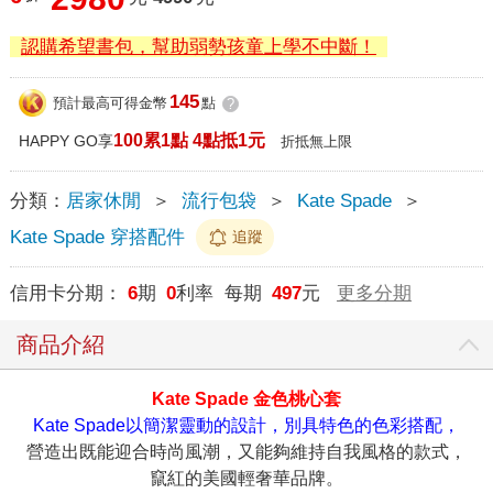
認購希望書包，幫助弱勢孩童上學不中斷！
145
預計最高可得金幣
點
?
100累1點 4點抵1元
HAPPY GO享
折抵無上限
分類：
居家休閒
＞
流行包袋
＞
Kate Spade
＞
Kate Spade 穿搭配件
追蹤
信用卡分期：
6
期
0
利率 每期
497
元
更多分期
商品介紹
Kate Spade 金色桃心套
Kate Spade以簡潔靈動的設計，別具特色的色彩搭配，
營造出既能迎合時尚風潮，又能夠維持自我風格的款式，
竄紅的美國輕奢華品牌。