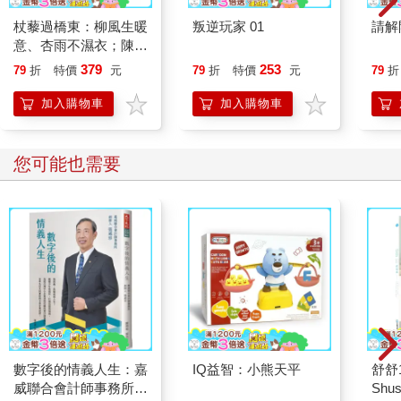
杖藜過橋東：柳風生暖
叛逆玩家 01
請解
意、杏雨不濕衣；陳亮
恭談以心轉境的適齡漫
379
253
79
折
特價
元
79
折
特價
元
79
折
想
加入購物車
加入購物車
您可能也需要
數字後的情義人生：嘉
IQ益智：小熊天平
舒舒
威聯合會計師事務所創
Shus