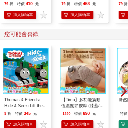
辦人張威珍的故事
phot
410
458
79
折
特價
元
79
折
特價
元
79
折
加入購物車
加入購物車
您可能會喜歡
Thomas & Friends:
【Timo】多功能震動
驀然
Hide & Seek: Lift-the-
恆溫關節按摩 (膝蓋/
flap book
肩/手肘通用) 無線充電
345
690
9
折
特價
元
特價
元
特價
1290
加熱護膝 智能震動護
膝熱敷 【單入組】
加入購物車
加入購物車