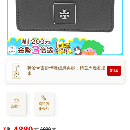
呀哈★吉伊卡哇旋風再起，精選周邊看過
加購
來
寫評價
喜歡+1
賺金幣
4880
7
折
元
6990
元