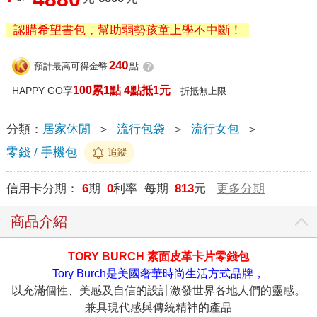
認購希望書包，幫助弱勢孩童上學不中斷！
240
預計最高可得金幣
點
?
100累1點 4點抵1元
HAPPY GO享
折抵無上限
分類：
居家休閒
＞
流行包袋
＞
流行女包
＞
零錢 / 手機包
追蹤
信用卡分期：
6
期
0
利率 每期
813
元
更多分期
商品介紹
TORY BURCH 素面皮革卡片零錢包
Tory Burch是美國奢華時尚生活方式品牌，
以充滿個性、美感及自信的設計激發世界各地人們的靈感。
兼具現代感與傳統精神的產品