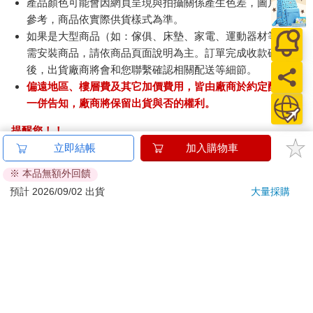
產品顏色可能會因網頁呈現與拍攝關係產生色差，圖片僅供
參考，商品依實際供貨樣式為準。
如果是大型商品（如：傢俱、床墊、家電、運動器材等）及
需安裝商品，請依商品頁面說明為主。訂單完成收款確認
後，出貨廠商將會和您聯繫確認相關配送等細節。
偏遠地區、樓層費及其它加價費用，皆由廠商於約定配送時
一併告知，廠商將保留出貨與否的權利。
提醒您！！
金石堂及銀行均不會請您操作ATM! 如接獲電話要求您前往
立即結帳
加入購物車
ATM提款機，請不要聽從指示，以免受騙上當！
※ 本品無額外回饋
退換貨須知：
預計 2026/09/02 出貨
大量採購
**提醒您，鑑賞期不等於試用期，退回商品須為全新狀態**
依據「消費者保護法」第19條及行政院消費者保護處公告之
「通訊交易解除權合理例外情事適用準則」，以下商品購買
後，除商品本身有瑕疵外，將不提供7天的猶豫期：
易於腐敗、保存期限較短或解約時即將逾期。（如：生
鮮食品）
依消費者要求所為之客製化給付。（客製化商品）