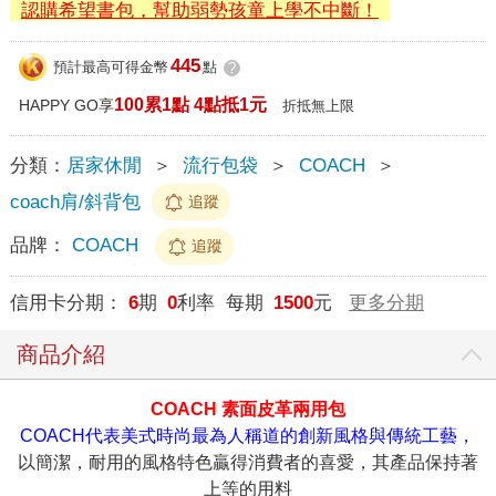
認購希望書包，幫助弱勢孩童上學不中斷！
445
預計最高可得金幣
點
?
100累1點 4點抵1元
HAPPY GO享
折抵無上限
分類：
居家休閒
＞
流行包袋
＞
COACH
＞
coach肩/斜背包
追蹤
品牌：
COACH
追蹤
信用卡分期：
6
期
0
利率 每期
1500
元
更多分期
商品介紹
COACH 素面皮革兩用包
COACH代表美式時尚最為人稱道的創新風格與傳統工藝，
以簡潔，耐用的風格特色贏得消費者的喜愛，其產品保持著
上等的用料