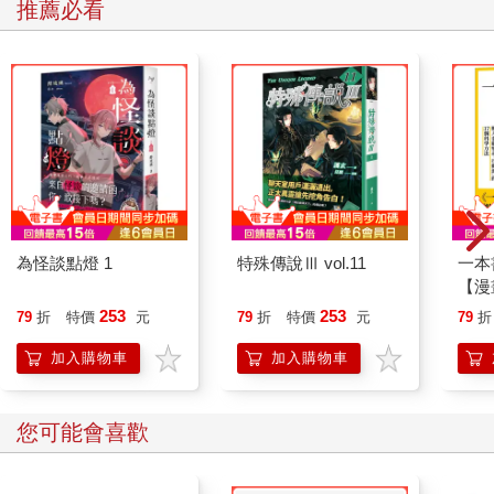
推薦必看
為怪談點燈 1
特殊傳說Ⅲ vol.11
一本
【漫
行動
253
253
79
折
特價
元
79
折
特價
元
79
折
開關
「行
加入購物車
加入購物車
學方
您可能會喜歡