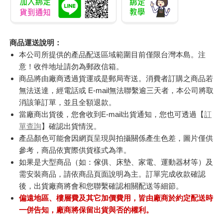
商品運送說明：
本公司所提供的產品配送區域範圍目前僅限台灣本島。注
意！收件地址請勿為郵政信箱。
商品將由廠商透過貨運或是郵局寄送。消費者訂購之商品若
無法送達，經電話或 E-mail無法聯繫逾三天者，本公司將取
消該筆訂單，並且全額退款。
當廠商出貨後，您會收到E-mail出貨通知，您也可透過【
訂
單查詢
】確認出貨情況。
產品顏色可能會因網頁呈現與拍攝關係產生色差，圖片僅供
參考，商品依實際供貨樣式為準。
如果是大型商品（如：傢俱、床墊、家電、運動器材等）及
需安裝商品，請依商品頁面說明為主。訂單完成收款確認
後，出貨廠商將會和您聯繫確認相關配送等細節。
偏遠地區、樓層費及其它加價費用，皆由廠商於約定配送時
一併告知，廠商將保留出貨與否的權利。