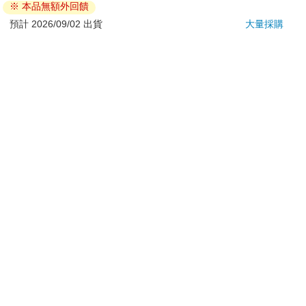
※ 本品無額外回饋
若非上列種類商品，均享有到貨7天的猶豫期（含例假
日）。
預計 2026/09/02 出貨
大量採購
辦理退換貨時，商品（組合商品恕無法接受單獨退貨）必須
是您收到商品時的原始狀態（包含商品本體、配件、贈品、
保證書、所有附隨資料文件及原廠內外包裝…等），請勿直
接使用原廠包裝寄送，或於原廠包裝上黏貼紙張或書寫文
字。
退回商品若無法回復原狀，將請您負擔回復原狀所需費用，
嚴重時將影響您的退貨權益。