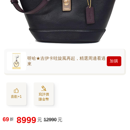
呀哈★吉伊卡哇旋風再起，精選周邊看過
加購
來
寫評價
喜歡+1
賺金幣
8999
69
折
元
12990
元