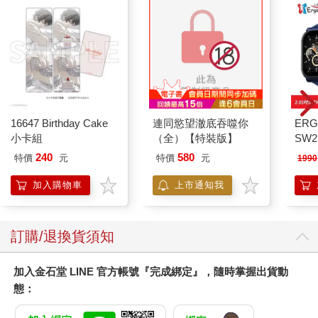
16647 Birthday Cake
連同慾望澈底吞噬你
ERG
小卡組
（全）【特裝版】
SW2
泳心
240
580
特價
元
特價
元
1990
錶
加入購物車
上市通知我
訂購/退換貨須知
加入金石堂 LINE 官方帳號『完成綁定』，隨時掌握出貨動
態：