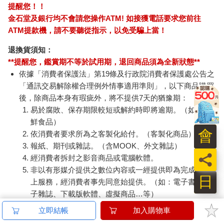
提醒您！！
金石堂及銀行均不會請您操作ATM! 如接獲電話要求您前往
ATM提款機，請不要聽從指示，以免受騙上當！
退換貨須知：
**提醒您，鑑賞期不等於試用期，退回商品須為全新狀態**
依據「消費者保護法」第19條及行政院消費者保護處公告之
「通訊交易解除權合理例外情事適用準則」，以下商品購買
後，除商品本身有瑕疵外，將不提供7天的猶豫期：
易於腐敗、保存期限較短或解約時即將逾期。（如：生
鮮食品）
會
依消費者要求所為之客製化給付。（客製化商品）
報紙、期刊或雜誌。（含MOOK、外文雜誌）
員
經消費者拆封之影音商品或電腦軟體。
非以有形媒介提供之數位內容或一經提供即為完成之線
日
上服務，經消費者事先同意始提供。（如：電子書、電
子雜誌、下載版軟體、虛擬商品…等）
已拆封之個人衛生用品。（如：內衣褲、刮鬍刀、除毛
立即結帳
加入購物車
刀…等）